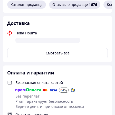
используют в работе профессиональное оборудование.
Каталог продавца
Отзывы о продавце
1676
Кон
Все турники делаются вручную. После изготовления
все изделия проходят обязательное тестирование и
проверку.
Доставка
Ширина турника 117см
Вылет от стены 45см
Нова Пошта
Высота кронштейна 34см
Труба перекладины 27х1,5мм.
Труба кронштейна 40х25х2мм
Пластина 25х4мм
Смотреть всё
Порошковая покраска
Болтовое соединение
Дюбеля в комплекте
Оплата и гарантии
Безопасная оплата картой
Без переплат
Prom гарантирует безопасность
Вернем деньги при отказе от посылки
Оплатить частями