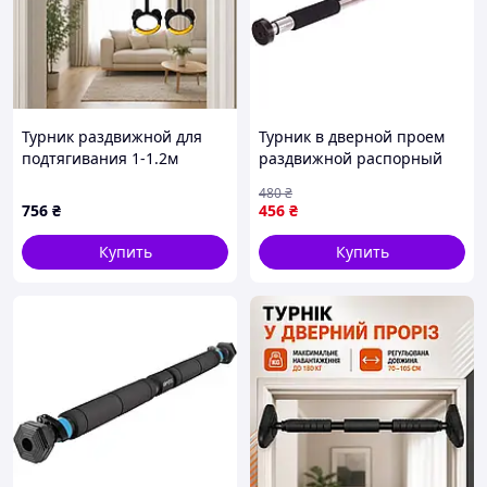
Турник раздвижной для
Турник в дверной проем
подтягивания 1-1.2м
раздвижной распорный
(TYRNIK-1) (+кольца)
домашний FI-2542 60-
480
₴
100см хром
756
₴
456
₴
Купить
Купить