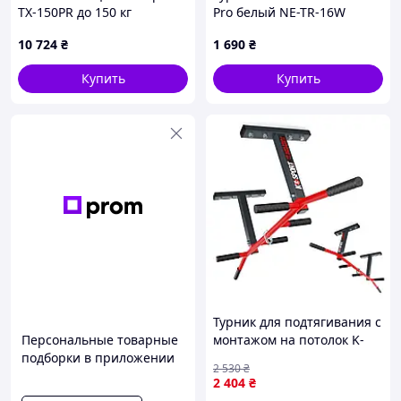
TX-150PR до 150 кг
Pro белый NE-TR-16W
регульована•Турнік•брусья
10 724
₴
1 690
₴
Купить
Купить
Турник для подтягивания с
Персональные товарные
монтажом на потолок K-
подборки в приложении
Sport KSH003/SK
2 530
₴
многофункциональное
2 404
₴
устройство, для