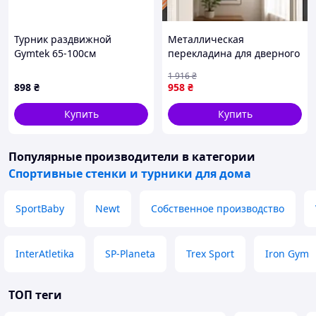
Турник раздвижной
Металлическая
Gymtek 65-100см
перекладина для дверного
проёма X-913 с
1 916
₴
регулируемой длиной,
898
₴
958
₴
турник для спорта,
подтягиваний и домашних
Купить
Купить
занятий
Популярные производители
в категории
Спортивные стенки и турники для дома
SportBaby
Newt
Собственное производство
InterAtletika
SP-Planeta
Trex Sport
Iron Gym
ТОП теги