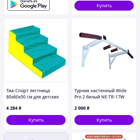
профессиональных
Купить
тренировок
Тиа-Спорт лестница
Турник настенный Wide
80х60х50 см для детских
Pro 2 белый NE-TR-17W
развлекательных зон,
4 284
₴
2 000
₴
653H8TH530
Купить
Купить