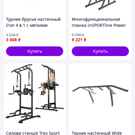
Турник-брусья настенный
Многофункциональная
Iron 4 в 1 с мягкими
планка inSPORTline Power
ручками черный NE-TR-4B-
Tower PT80 с
3 234
₴
9 706
₴
Sara
отдельностоящими
3 008
₴
9 221
₴
перилами для укрепления
мышц всего
Купить
Купить
Силова станція Trex Sport
Турник настенный Wide