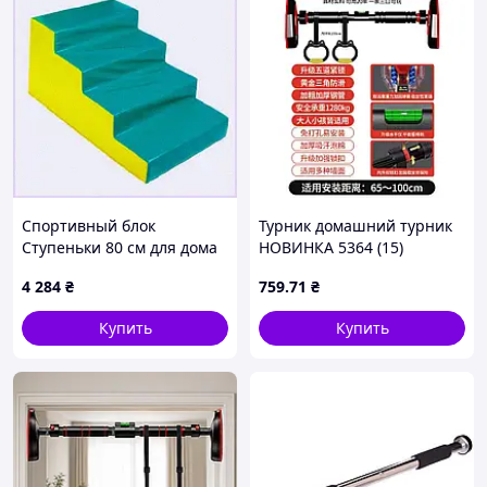
Спортивный блок
Турник домашний турник
Ступеньки 80 см для дома
НОВИНКА 5364 (15)
и реабилитации,
4 284
₴
759
.71
₴
T6538K5C30
Купить
Купить