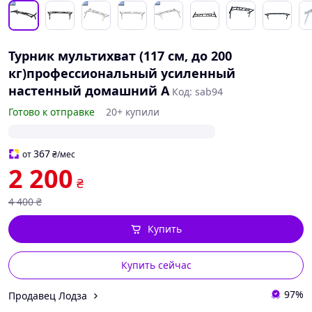
Турник мультихват (117 см, до 200
кг)профессиональный усиленный
настенный домашний А
Код: sab94
Готово к отправке
20+ купили
367
от
₴
/мес
2 200
₴
4 400
₴
Купить
Купить сейчас
97%
Продавец Лодза