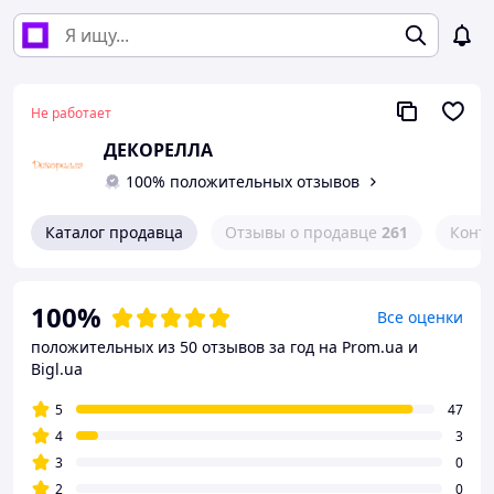
Не работает
ДЕКОРЕЛЛА
100% положительных отзывов
Каталог продавца
Отзывы о продавце
261
Конт
100%
Все оценки
положительных из 50 отзывов за год
на Prom.ua и
Bigl.ua
5
47
4
3
3
0
2
0