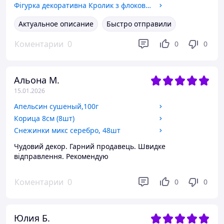
Фігурка декоративна Кролик з флоковим напиленням 8*22см, колір - білий
Актуальное описание
Быстро отправили
Коментарии
0
0
0
Альона М.
15.01.2026
Апельсин сушеный,100г
Корица 8см (8шт)
Снежинки микс серебро, 48шт
Чудовий декор. Гарний продавець. Швидке
відправлення. Рекомендую
Коментарии
0
0
0
Юлия Б.