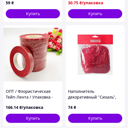
пучке Белый
59
₴
30
.75
₴/упаковка
Купить
Купить
ОПТ / Флористическая
Наполнитель
Тейп-Лента / Упаковка -
декоративный "Сизаль",
12шт по 30 метров /
30г
166
.14
₴/упаковка
74
₴
Тёмно-красный
Купить
Купить