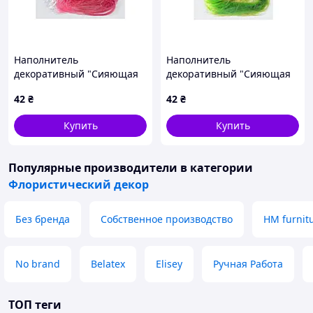
Наполнитель
Наполнитель
декоративный "Сияющая
декоративный "Сияющая
сизаль", 30г
сизаль", 30г
42
₴
42
₴
Купить
Купить
Популярные производители
в категории
Флористический декор
Без бренда
Собственное производство
HM furnit
No brand
Belatex
Elisey
Ручная Работа
ТОП теги