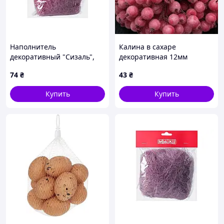
Наполнитель
Калина в сахаре
декоративный "Сизаль",
декоративная 12мм
30г
Розовая-Барби 20веток/40
74
₴
43
₴
ягод
Купить
Купить