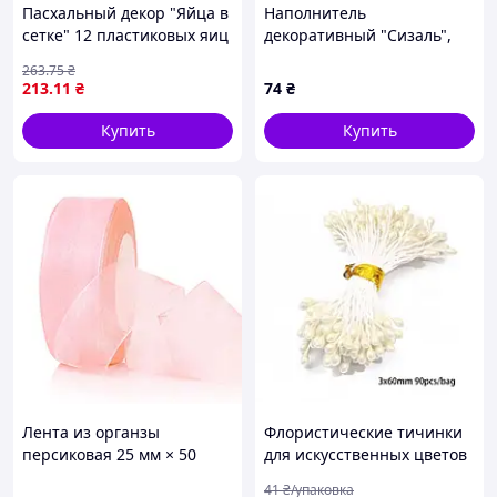
Пасхальный декор "Яйца в
Наполнитель
сетке" 12 пластиковых яиц
декоративный "Сизаль",
коричневые
30г
263
.75
₴
213
.11
₴
74
₴
Купить
Купить
Лента из органзы
Флористические тичинки
персиковая 25 мм × 50
для искусственных цветов
ярдов
и декора около 150 шт в
41
₴/упаковка