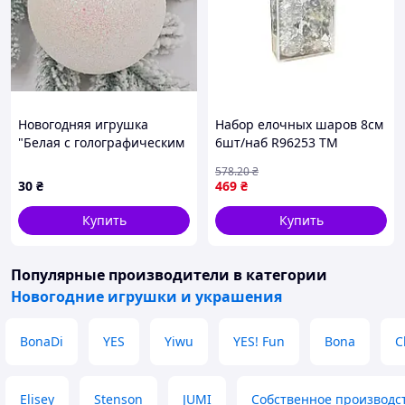
Новогодняя игрушка
Набор елочных шаров 8см
"Белая с голографическим
6шт/наб R96253 ТМ
блеском" 10 см
STENSON
578
.20
₴
30
₴
469
₴
Купить
Купить
Популярные производители
в категории
Новогодние игрушки и украшения
BonaDi
YES
Yiwu
YES! Fun
Bona
C
Elisey
Stenson
JUMI
Собственное производс