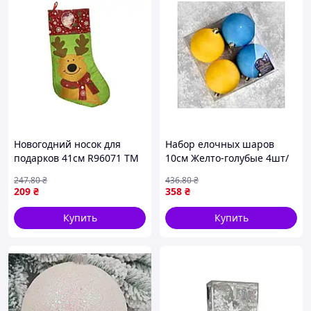
Новогодний носок для
Набор елочных шаров
подарков 41см R96071 ТМ
10см Желто-голубые 4шт/
STENSON
наб 9664-10 ТМ STENSON
247
.80
₴
436
.80
₴
209
₴
358
₴
Купить
Купить