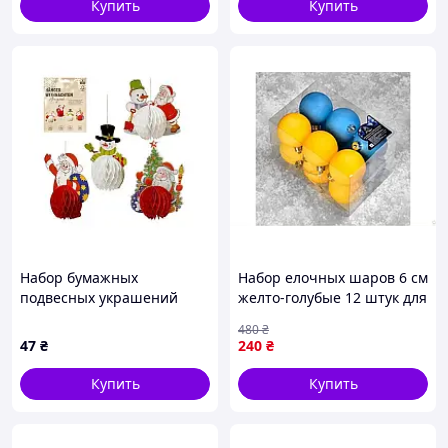
Купить
Купить
Набор бумажных
Набор елочных шаров 6 см
подвесных украшений
желто-голубые 12 штук для
"Новогодние истории" CG-
украшения новогодней
480
₴
4, 4 шт
елки
47
₴
240
₴
Купить
Купить