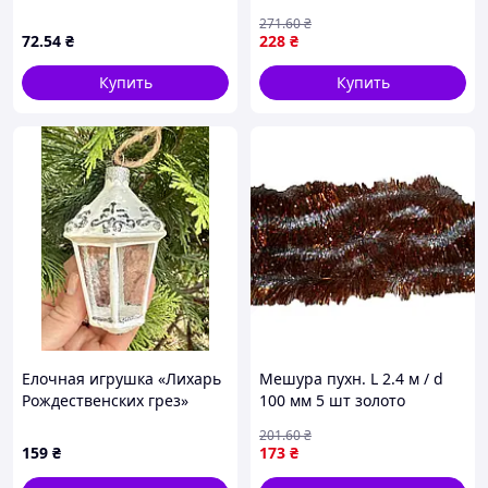
672 ТМ Китай
M47965 ТМ STENSON
271
.60
₴
72
.54
₴
228
₴
Купить
Купить
Елочная игрушка «Лихарь
Мешура пухн. L 2.4 м / d
Рождественских грез»
100 мм 5 шт золото
серебряная середина ТМ
201
.60
₴
ЯБЛОНСКИЙ
159
₴
173
₴