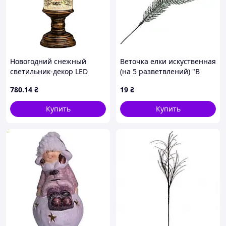
Новогодний снежный
Веточка елки искуственная
светильник-декор LED
(на 5 разветвлений) "В
Свеча HC-G032 ∙
снегу" 25 см
780
.14
₴
19
₴
Праздничный LED-
светильник HC-G032 с
Купить
Купить
эффектом снегопада и
музыкой