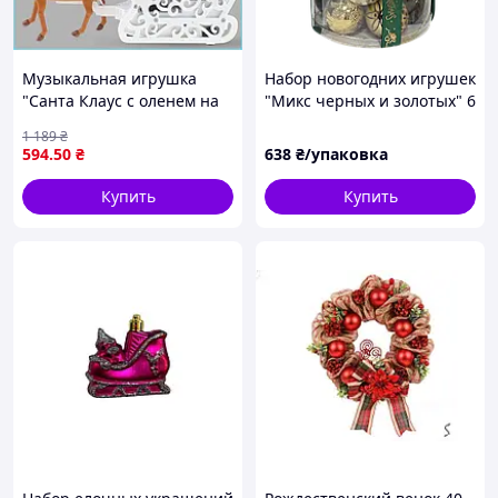
Музыкальная игрушка
Набор новогодних игрушек
"Санта Клаус с оленем на
"Микс черных и золотых" 6
санях" для веселого
см, уп. 34 шт
1 189
₴
зимнего настроения
594
.50
₴
638
₴/упаковка
Купить
Купить