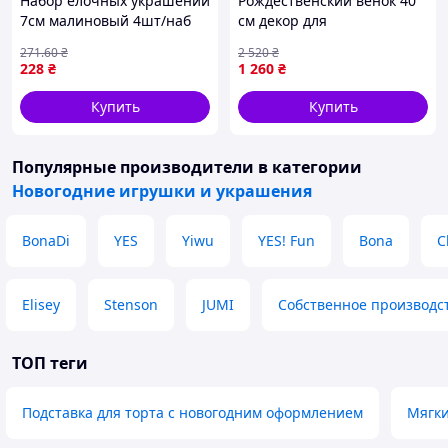
Набор елочных украшений
Рождественский венок 40
7см малиновый 4шт/наб
см декор для
Сани M47961 ТМ STENSON
праздничного оформления
271
.60
₴
2 520
₴
интерьера и создания
228
₴
1 260
₴
атмосферы праздника
Купить
Купить
Популярные производители
в категории
Новогодние игрушки и украшения
BonaDi
YES
Yiwu
YES! Fun
Bona
C
Elisey
Stenson
JUMI
Собственное производс
ТОП теги
Подставка для торта с новогодним оформлением
Мягки