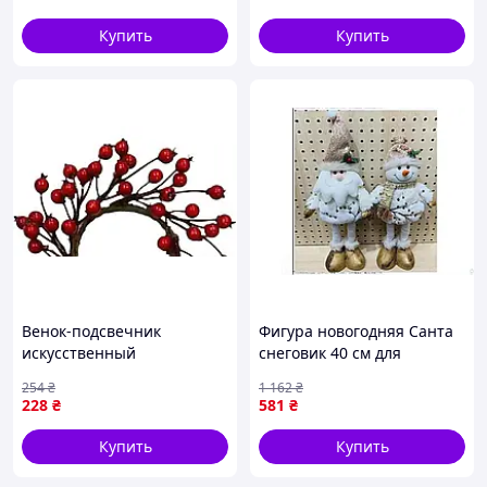
Купить
Купить
Венок-подсвечник
Фигура новогодняя Санта
искусственный
снеговик 40 см для
рождественский YES
украшения интерьера и
254
₴
1 162
₴
Красные ягоды 975004 7
праздничного декора
228
₴
581
₴
см
Купить
Купить