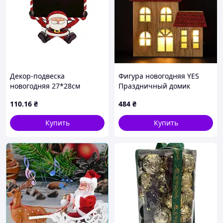
Декор-подвеска
Фигура новогодняя YES
новогодняя 27*28см
Праздничный домик
Санта3 R90817 ТМ
975071 15х18 см
110
.16
₴
484
₴
STENSON
Купить
Купить