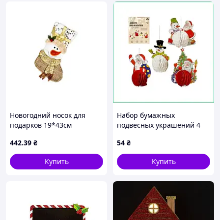
Новогодний носок для
Набор бумажных
подарков 19*43см
подвесных украшений 4
Snowman R30916 ТМ
шт объемные соты
442
.39
₴
54
₴
STENSON
Honeycomb декор на елку
и окна к Новому году
Купить
Купить