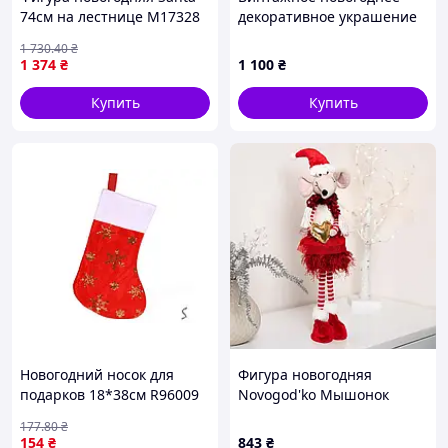
74см на лестнице M17328
декоративное украшение
ТМ STENSON
«Праздничное
1 730
.40
₴
шампанское» 30 см,
1 374
₴
1 100
₴
керамика
Купить
Купить
Новогодний носок для
Фигура новогодняя
подарков 18*38см R96009
Novogod'ko Мышонок
ТМ STENSON
Девочка в красном 974785
177
.80
₴
56 см
154
₴
843
₴