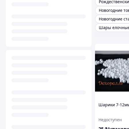
Новогодние то
Новогодние ст
Шарики 7-12м
Недоступен
25
₴/упаков