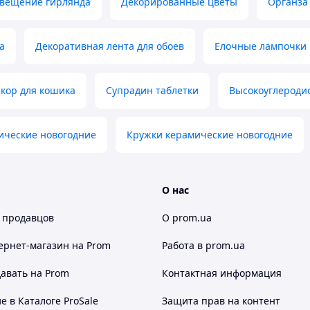
свещение гирлянда
Декорированные цветы
Органза
а
Декоративная лента для обоев
Елочные лампочки
кор для кошика
Супрадин таблетки
Высокоуглероди
ические новогодние
Кружки керамические новогодние
О нас
 продавцов
О prom.ua
ернет-магазин
на Prom
Работа в prom.ua
авать на Prom
Контактная информация
 в Каталоге ProSale
Защита прав на контент