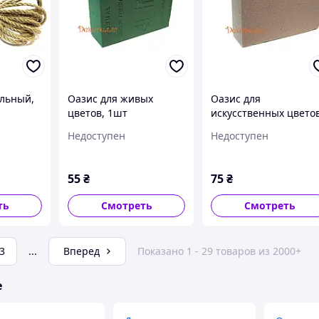
льный,
Оазис для живых
Оазис для
цветов, 1шт
искусственных цвето
Недоступен
Недоступен
55
₴
75
₴
ть
Смотреть
Смотреть
3
...
Вперед
Показано 1 - 29 товаров из 2000+
е