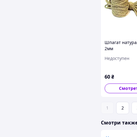
Шпагат натура
2мм
Недоступен
60
₴
Смотре
1
2
Смотри такж