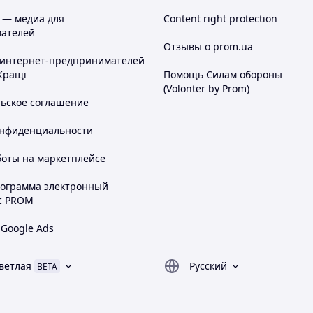
 — медиа для
Content right protection
ателей
Отзывы о prom.ua
 интернет-предпринимателей
Кращі
Помощь Силам обороны
(Volonter by Prom)
льское соглашение
онфиденциальности
боты на маркетплейсе
рограмма электронный
с PROM
 Google Ads
ветлая
Русский
BETA