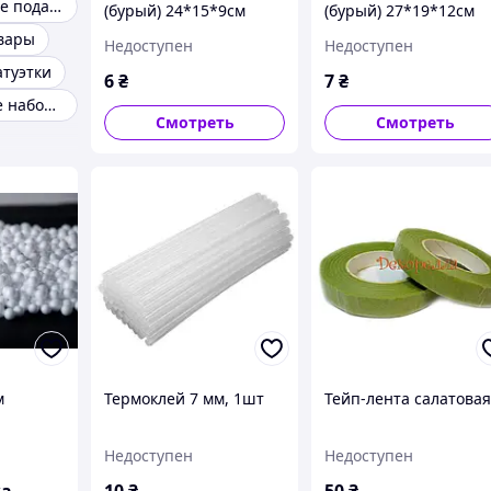
Рождественские подарки
(бурый) 24*15*9см
(бурый) 27*19*12см
вары
Недоступен
Недоступен
атуэтки
6
₴
7
₴
Шары елочные набор коробка
Смотреть
Смотреть
м
Термоклей 7 мм, 1шт
Тейп-лента салатова
Недоступен
Недоступен
ка
10
₴
50
₴