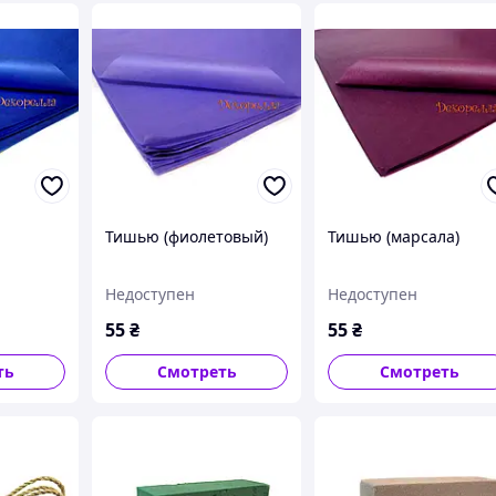
Тишью (фиолетовый)
Тишью (марсала)
Недоступен
Недоступен
55
₴
55
₴
ть
Смотреть
Смотреть