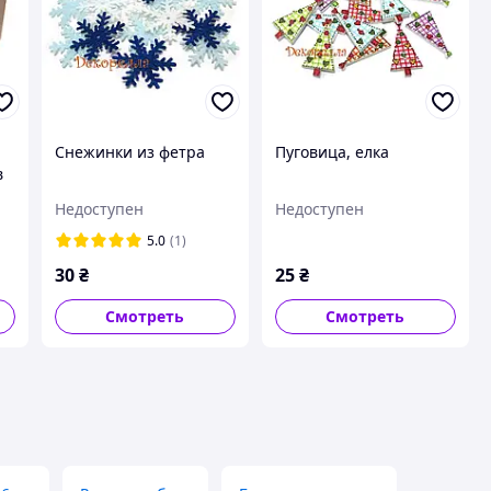
Снежинки из фетра
Пуговица, елка
в
Недоступен
Недоступен
5.0
(1)
30
₴
25
₴
Смотреть
Смотреть