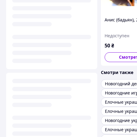
Анис (бадьян), 
Недоступен
50
₴
Смотре
Смотри также
Новогодний де
Новогодние и
Елочные укра