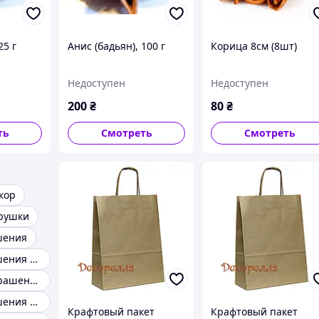
25 г
Анис (бадьян), 100 г
Корица 8см (8шт)
Недоступен
Недоступен
200
₴
80
₴
ть
Смотреть
Смотреть
кор
грушки
шения
Елочные украшения домики
Новогодние украшения винтаж
Елочные украшения подарок
Крафтовый пакет
Крафтовый пакет