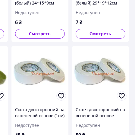
(белый) 24*15*9см
(белый) 29*19*12см
Недоступен
Недоступен
6
₴
7
₴
Смотреть
Смотреть
я
Скотч двосторонний на
Скотч двосторонний на
вспененой основе (1см)
вспененой основе
(1,5см)
Недоступен
Недоступен
45
₴
50
₴