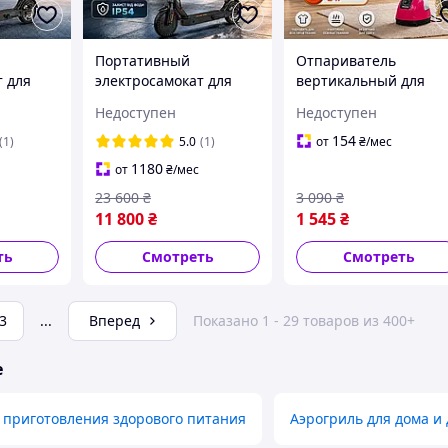
Портативный
Отпариватель
т для
электросамокат для
вертикальный для
ей SCO с
взрослых SCO с
одежды стационарн
Недоступен
Недоступен
телем
амортизаторами,
Slivers Crest 1800 Вт,
ой
Мощный самокат 500
Мощный бытовой
154
(1)
5.0
(1)
от
₴
/мес
 с
W для города с запасом
отпариватель с
1180
от
₴
/мес
20 кг
хода 30 км
функцией подогрева
23 600
₴
3 090
₴
11 800
₴
1 545
₴
ть
Смотреть
Смотреть
3
...
Вперед
Показано 1 - 29 товаров из 400+
е
 приготовления здорового питания
Аэрогриль для дома и