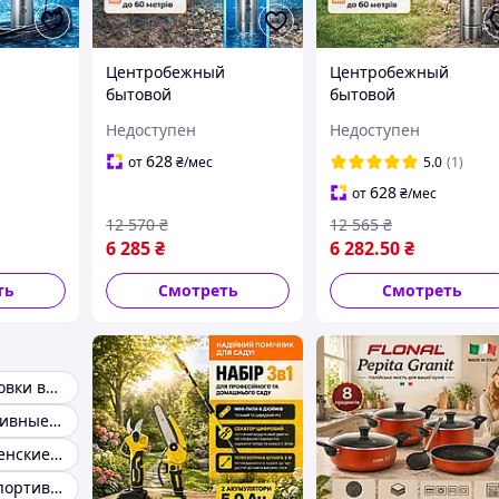
й
Центробежный
Центробежный
бытовой
бытовой
атый
многоступенчатый
многоступенчатый
Недоступен
Недоступен
 50 л/
насос DONGYIN 50 л/
насос DONGYIN 50 л/
ин с
мин для скважин с
мин для скважин с
628
от
₴
/мес
5.0
(1)
ля
кабелем 20 м Для
кабелем 20 м Для
628
от
₴
/мес
ной воды
чистой и грязной воды
чистой и грязной во
12 570
₴
12 565
₴
6 285
₴
6 282
.50
₴
ть
Смотреть
Смотреть
Женские кроссовки весна лето
Женские спортивные кроссовки
Спортивные женские кроссовки для туризма
Комфортные спортивные женские кроссовки