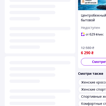
Центробежны
бытовой
многоступенч
Недоступен
насос DONGYIN
мин для скваж
629
от
₴
/мес
кабелем 20 м Д
чистой и гряз
12 580
₴
6 290
₴
Смотре
Смотри также