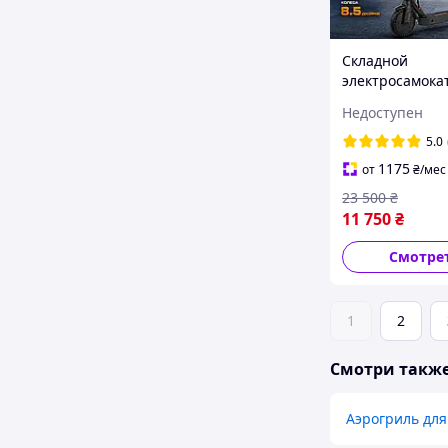
Складной
электросамока
взрослых и дет
Недоступен
мощным двига
500 W, Городск
5.0
электросамокат
1175
от
₴
/мес
нагрузкой до 1
23 500
₴
11 750
₴
Смотре
1
2
Смотри такж
Аэрогриль для