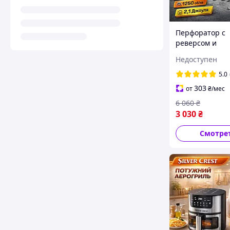
Перфоратор с
реверсом и
регулировкой 
Недоступен
Trotec 230V сет
ударом 2.1Дж д
5.0
Перфораторы
303
от
₴
/мес
оригинал 620 
6 060
₴
3 030
₴
Смотре