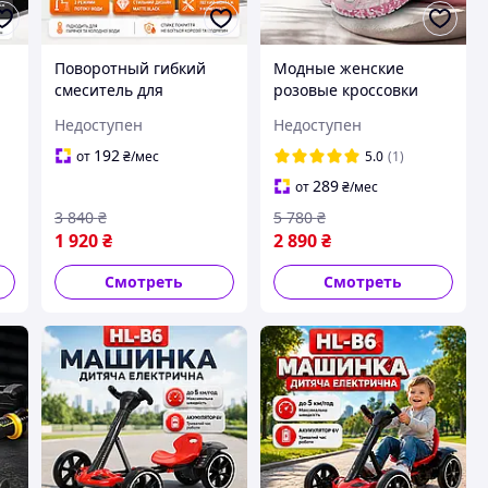
Поворотный гибкий
Модные женские
смеситель для
розовые кроссовки
кухонной раковины с
Nike Custom Pink.
Недоступен
Недоступен
й
поворотом Hengda,
Спортивные кроссовки
надёжный
хорошего качества для
192
от
₴
/мес
5.0
(1)
универсальный
отдыха и спорта.
289
от
₴
/мес
смеситель из латуни
3 840
₴
5 780
₴
1 920
₴
2 890
₴
Смотреть
Смотреть