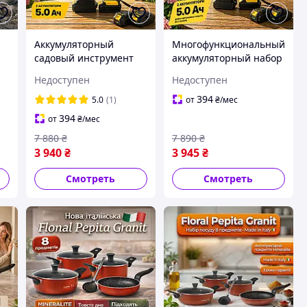
Аккумуляторный
Многофункциональный
садовый инструмент
аккумуляторный набор
3в1 пила, секатор,
для сада Пила, секатор,
Недоступен
Недоступен
телескопический
телескопический
высоторез для обрезки
высоторез,
394
5.0
(1)
от
₴
/мес
кустов и деревьев
профессиональный
394
от
₴
/мес
ды
мультиинструмент
инструмент
7 880
₴
7 890
₴
3 940
₴
3 945
₴
Смотреть
Смотреть