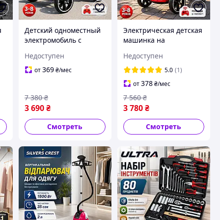
я
Детский одноместный
Электрическая детская
электромобиль с
машинка на
пультом HL-B6
управлении HL-B6
Недоступен
Недоступен
Электрическая
хорошего качества от 3
машинка для мальчика
лет, до 30 кг,
369
от
₴
/мес
5.0
(1)
и девочки, машины
электромобиль для
378
от
₴
/мес
ля
для передвижения
детей на аккумуляторе
7 380
₴
7 560
₴
а
детей
3 690
₴
3 780
₴
Смотреть
Смотреть