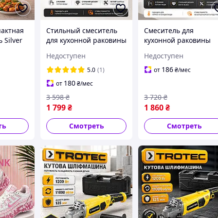
пактная
Стильный смеситель
Смеситель для
 Silver
для кухонной раковины
кухонной раковины
ля
Hengra чёрный
Hengda латунный,
Недоступен
Недоступен
 мяса и
матовый, гибкий гусак
чёрного цвета, гибки
ипечи с
с душем и выдвижным
с фиксатором,
186
5.0
(1)
от
₴
/мес
в
носиком, латунные
кухонные краны
180
от
₴
/мес
смесители
смесители
3 598
₴
3 720
₴
1 799
₴
1 860
₴
ть
Смотреть
Смотреть