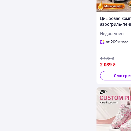
Цифровая ком
аэрогриль-печь
Crest 4200 Вт д
Недоступен
приготовления
курицы, мульт
209
от
₴
/мес
чашей 8 литро
4 178
₴
2 089
₴
Смотре