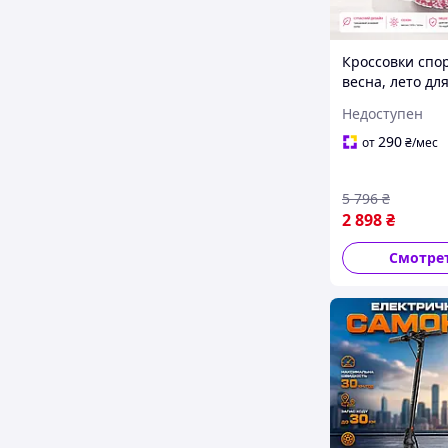
Кроссовки спо
весна, лето дл
девушек Nike 
Недоступен
Pink Прочные
кроссовки Nike
290
от
₴
/мес
туризма и тре
5 796
₴
2 898
₴
Смотре