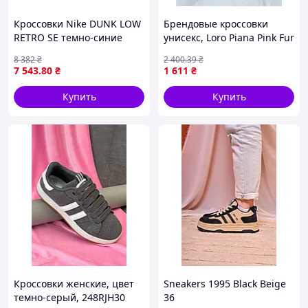
Кроссовки Nike DUNK LOW
Брендовые кроссовки
RETRO SE темно-синие
унисекс, Loro Piana Pink Fur
IB6651-400
Premium 37
8 382
₴
2 400
.39
₴
7 543
.80
₴
1 611
₴
Купить
Купить
Кроссовки женские, цвет
Sneakers 1995 Black Beige
темно-серый, 248RJH30
36