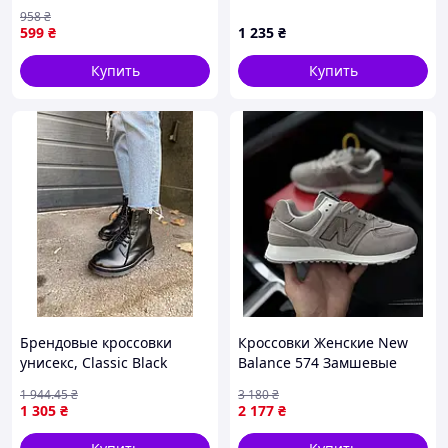
958
₴
599
₴
1 235
₴
Купить
Купить
Брендовые кроссовки
Кроссовки Женские New
унисекс, Classic Black
Balance 574 Замшевые
(кожа) 37
темно бежевые (капучино)
1 944
.45
₴
3 180
₴
1 305
₴
2 177
₴