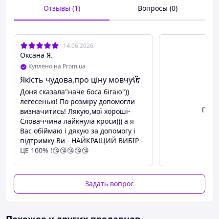
Отзывы (1)
Вопросы (0)
14.06.2026
Оксана Я.
Куплено на Prom.ua
Якість чудова,про ціну мовчу🫣
Доня сказала"наче боса бігаю"))
легесенькі! По розміру допомогли
Посм
визначитись! Лякую,мої хороші-
Словаччина лайкнула кроси))) а я
Вас обіймаю і дякую за допомогу і
підтримку Ви - НАЙКРАЩИЙ ВИБІР -
ЦЕ 100% !😘😘😘😘😘
Преимущества
Відповідає опису
Задать вопрос
Недостатки
Женские кроссовки Nike Zoom Vomero 5 White
Не виявлено
— это сочетание современного дизайна,
комфорта и технологий для активного образа