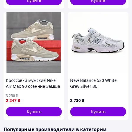
Купить
Купить
Кроссовки мужские Nike
New Balance 530 White
Air Max 90 осенние Замша
Grey Silver 36
Текстиль бежевые
3 250
₴
2 247
₴
2 730
₴
Купить
Купить
Популярные производители
в категории