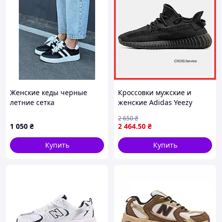
Женские кеды черные
Кроссовки мужские и
летние сетка
женские Adidas Yeezy
Boost Black reflective /
2 650
₴
Адидас изи буст 350
1 050
₴
2 464
.50
₴
рефлективные черные
Купить
Купить