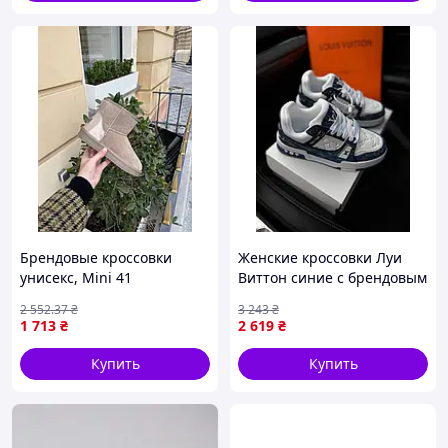
Брендовые кроссовки
Женские кроссовки Луи
унисекс, Mini 41
Виттон синие с брендовым
логотипом Louis Vuitton
2 552
.37
₴
3 243
₴
Seli Жіночі кросівки Луї
1 713
₴
2 619
₴
Віттон сині з логотипом
брендові
Купить
Купить