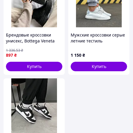
Брендовые кроссовки
Мужские кроссовки серые
унисекс, Bottega Veneta
летние тестиль
Mini Black No logo РОДРАЖ
1 336
.53
₴
36
897
₴
1 150
₴
Купить
Купить