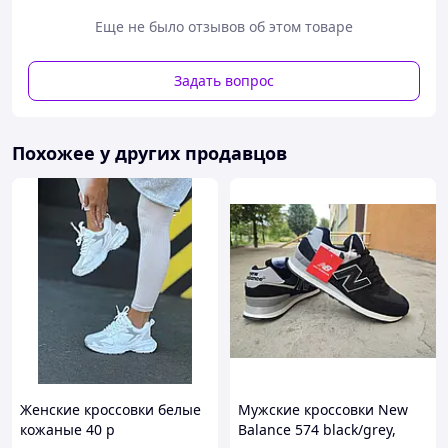
Еще не было отзывов об этом товаре
Задать вопрос
Похожее у других продавцов
Женские кроссовки
Nike P-6000 Custom Pink
—
стильная модель в модном розово-белом цвете,
созданная на основе легендарной серии Nike
Pegasus 25 и Pegasus 2006. Сочетают ретро-
дизайн 2000-х годов, современный комфорт и
легкость для ежедневной носки.
Женские кроссовки белые
Мужские кроссовки New
Модель имеет дышащий верх из сетчатого
кожаные 40 р
Balance 574 black/grey,
текстиля и синтетических накладок, что