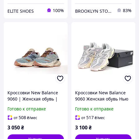
100%
83%
ELITE SHOES
BROOKLYN STORE
Кроссовки New Balance
Кроссовки New Balance
9060 | Женская обувь |
9060 Женская обувь Нью
Обувь Нью Беланс
Беланс спортивная для
Готово к отправке
Готово к отправке
спортивная для прогулок
прогулок
508
517
от
₴
/мес
от
₴
/мес
3 050
₴
3 100
₴