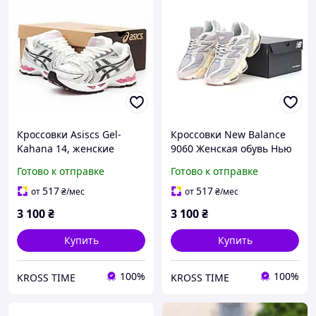
Кроссовки Asiscs Gel-
Кроссовки New Balance
Kahana 14, женские
9060 Женская обувь Нью
спортивные кроссовки
Беланс спортивная для
Готово к отправке
Готово к отправке
Асикс для бега
прогулок
517
517
от
₴
/мес
от
₴
/мес
3 100
₴
3 100
₴
Купить
Купить
100%
100%
KROSS TIME
KROSS TIME