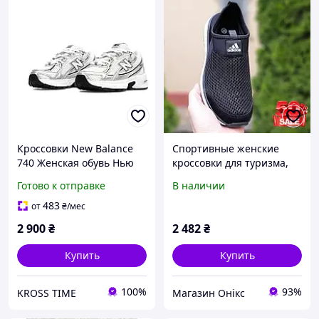
Кроссовки New Balance
Спортивные женские
740 Женская обувь Нью
кроссовки для туризма,
Беланс спортивная для
Обувь для фитнеса,
Готово к отправке
В наличии
прогулок
Летние женские
кроссовки для бега
483
от
₴
/мес
хорошее качество
2 900
₴
2 482
₴
Купить
Купить
100%
93%
KROSS TIME
Магазин Онікс