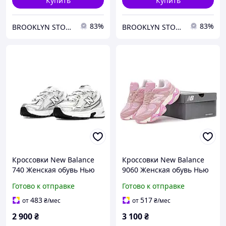
Купить
Купить
83%
83%
BROOKLYN STORE
BROOKLYN STORE
Кроссовки New Balance
Кроссовки New Balance
740 Женская обувь Нью
9060 Женская обувь Нью
Беланс спортивная для
Беланс спортивная для
Готово к отправке
Готово к отправке
прогулок
прогулок
483
517
от
₴
/мес
от
₴
/мес
2 900
₴
3 100
₴