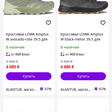
Кроссовки LOWA Amplux
Кроссовки LOWA Amplux
W avocado-rose 39.5 для
W black-melon 39.5 для
активного отдыха и
активного отдыха и
В наличии
В наличии
туризма
туризма
468
468
от
₴
/мес
от
₴
/мес
9 360
₴
9 360
₴
4 680
₴
4 680
₴
Купить
Купить
97%
97%
ALANTUR, магазин туристичного спорядження та велосипедів
ALANTUR, магазин туристичного спорядження та велосипедів