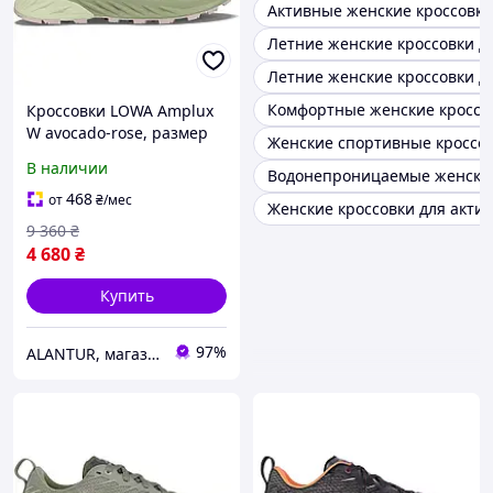
Активные женские кроссовки
Летние женские кроссовки д
Летние женские кроссовки д
Комфортные женские кроссов
Кроссовки LOWA Amplux
W avocado-rose, размер
Женские спортивные кроссов
38.0, для активного
В наличии
Водонепроницаемые женские
отдыха и туризма
468
от
₴
/мес
Женские кроссовки для актив
9 360
₴
4 680
₴
Купить
97%
ALANTUR, магазин туристичного спорядження та велосипедів