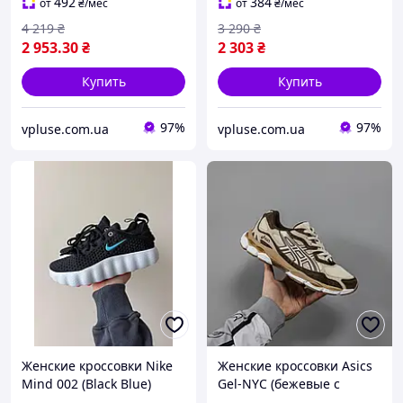
для повседневной носки
активного дня Cod: NB197
492
384
от
₴
/мес
от
₴
/мес
на мягкой подошве
4 219
₴
3 290
₴
2 953
.30
₴
2 303
₴
Купить
Купить
97%
97%
vpluse.com.ua
vpluse.com.ua
Женские кроссовки Nike
Женские кроссовки Asics
Mind 002 (Black Blue)
Gel-NYC (бежевые с
технологичные
черным) винтажные