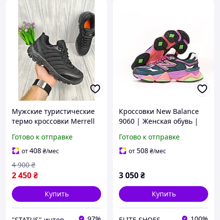
Мужские туристические
Кроссовки New Balance
термо кроссовки Merrell
9060 | Женская обувь |
Vibram, мужские зимние
Обувь Нью Беланс
Готово к отправке
Готово к отправке
спортивные термо
спортивная для прогулок
кроссовки для туризма
408
508
от
₴
/мес
от
₴
/мес
4 900
₴
2 450
₴
3 050
₴
Купить
Купить
97%
100%
"STATUS" интернет магазин мужской и женской обуви
ELITE SHOES