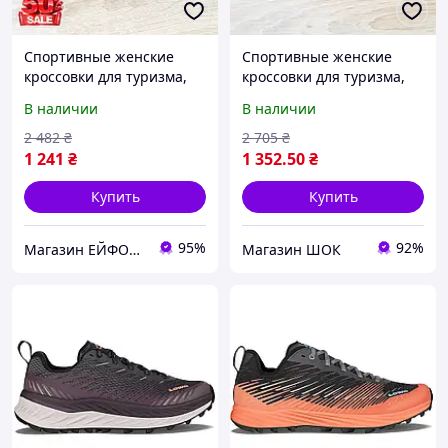
Спортивные женские
Спортивные женские
кроссовки для туризма,
кроссовки для туризма,
Обувь для фитнеса,
Обувь для фитнеса,
В наличии
В наличии
Летние женские
Летние женские
кроссовки для бега
кроссовки для бега
2 482
₴
2 705
₴
высокое качество
1 241
₴
1 352
.50
₴
Купить
Купить
95%
92%
Магазин ЕЙФОРІЯ
Магазин ШОК