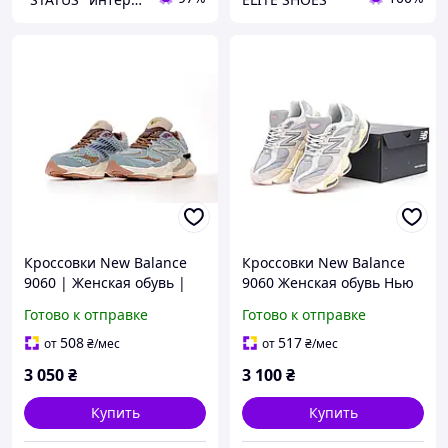
Кроссовки New Balance
Кроссовки New Balance
9060 | Женская обувь |
9060 Женская обувь Нью
Обувь Нью Беланс
Беланс спортивная для
Готово к отправке
Готово к отправке
спортивная для прогулок
прогулок
508
517
от
₴
/мес
от
₴
/мес
3 050
₴
3 100
₴
Купить
Купить