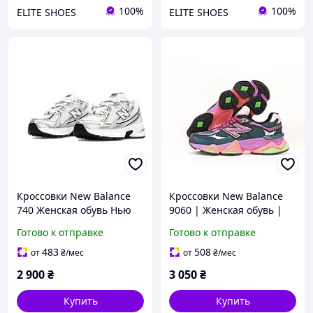
100%
100%
ELITE SHOES
ELITE SHOES
Кроссовки New Balance
Кроссовки New Balance
740 Женская обувь Нью
9060 | Женская обувь |
Беланс спортивная для
Обувь Нью Беланс
Готово к отправке
Готово к отправке
прогулок
спортивная для прогулок
483
508
от
₴
/мес
от
₴
/мес
2 900
₴
3 050
₴
Купить
Купить