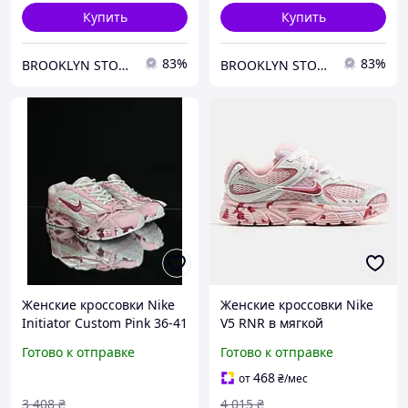
Купить
Купить
83%
83%
BROOKLYN STORE
BROOKLYN STORE
Женские кроссовки Nike
Женские кроссовки Nike
Initiator Custom Pink 36-41
V5 RNR в мягкой
розовые Спортивные
спортивной эстетике для
Готово к отправке
Готово к отправке
кроссовки найк для
активного дня (розовые)
спорта и на каждый день
Cod: 2749
468
от
₴
/мес
для девушки
3 408
₴
4 015
₴