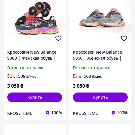
Кроссовки New Balance
Кроссовки New Balance
9060 | Женская обувь |
9060 | Женская обувь |
Обувь Нью Беланс
Обувь Нью Беланс
Готово к отправке
Готово к отправке
спортивная для прогулок
спортивная для прогулок
508
508
от
₴
/мес
от
₴
/мес
3 050
₴
3 050
₴
Купить
Купить
100%
100%
KROSS TIME
KROSS TIME