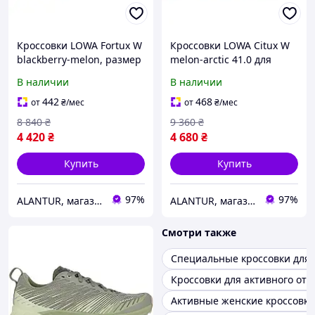
Кроссовки LOWA Fortux W
Кроссовки LOWA Citux W
blackberry-melon, размер
melon-arctic 41.0 для
41 - для активного отдыха
активного отдыха и
В наличии
В наличии
и туризма
туризма
442
468
от
₴
/мес
от
₴
/мес
8 840
₴
9 360
₴
4 420
₴
4 680
₴
Купить
Купить
97%
97%
ALANTUR, магазин туристичного спорядження та велосипедів
ALANTUR, магазин туристичного спорядження та велосипедів
Смотри также
Специальные кроссовки для 
Кроссовки для активного отд
Активные женские кроссовки