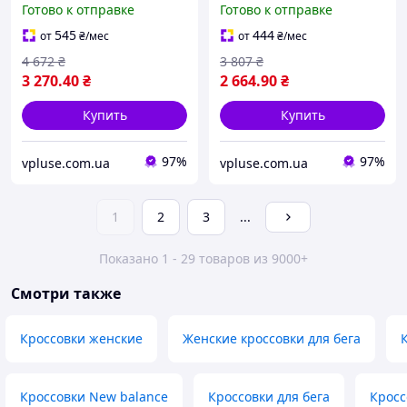
Готово к отправке
Готово к отправке
спортивные для
кроссовки в спортивном
динамичного движения
стиле для активной носки
545
444
от
₴
/мес
от
₴
/мес
Cod: Арт: 0312
Cod: 3582
4 672
₴
3 807
₴
3 270
.40
₴
2 664
.90
₴
Купить
Купить
97%
97%
vpluse.com.ua
vpluse.com.ua
1
2
3
...
Показано 1 - 29 товаров из 9000+
Смотри также
Кроссовки женские
Женские кроссовки для бега
Кроссовки New balance
Кроссовки для бега
Кросс