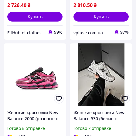
2 726
.40
₴
2 810
.50
₴
Купить
Купить
99%
97%
FitHub of clothes
vpluse.com.ua
Женские кроссовки New
Женские кроссовки New
Balance 2000 (розовые с
Balance 530 (белые с
черным) облегченные
черным) дышащие
Готово к отправке
Готово к отправке
спортивные текстильные
спортивные для