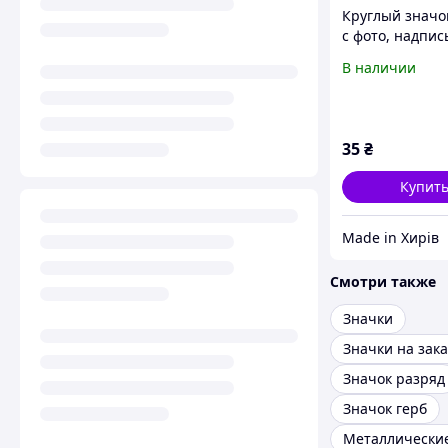
Круглый значо
с фото, надпи
индивидуальн
В наличии
дизайном
35
₴
Купит
Made in Хирів
Смотри также
Значки
Значки на зака
Значок разряд
Значок герб
Металлически