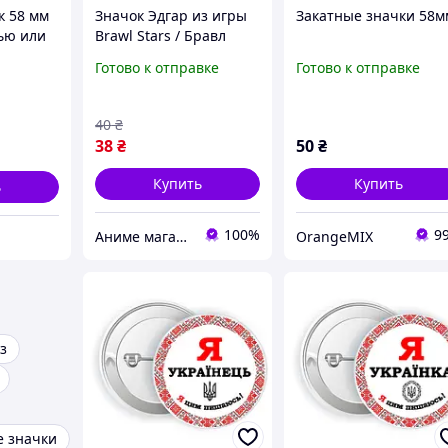
к 58 мм
Значок Эдгар из игры
Закатные значки 58м
сью или
Brawl Stars / Бравл
ым
Старс. №58 44мм
Готово к отправке
Готово к отправке
40
₴
38
₴
50
₴
Купить
Купить
ь
100%
9
Аниме магазин Anikoneko
OrangeMIX
з
е значки