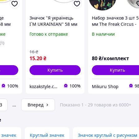
де
Значок "Я українець
Набор значков 3 шт 5
58 мм
I`M UKRAINIAN" 58 мм
мм The Freak Circus -
Harlequin
вке
Готово к отправке
В наличии
(1)
16
₴
15
.20
₴
80
₴/комплект
ь
Купить
Купить
100%
100%
9
kozakstyle.com. Украинская народная одежда. Патриотическая одежда. Украинские аксессуары и сувениры
Mikuru Shop
3
...
Вперед
Показано 1 - 29 товаров из 6000+
е
 значек
Круглый значек
Значок круглый с рисунком