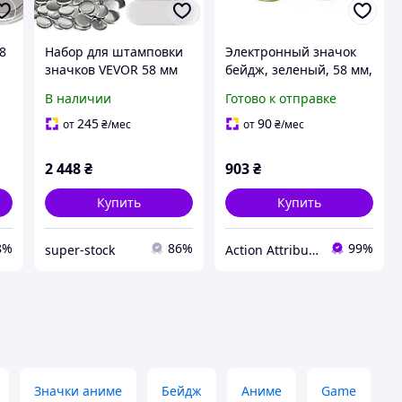
8
Набор для штамповки
Электронный значок
значков VEVOR 58 мм
бейдж, зеленый, 58 мм,
Уценка
экран 46 мм (G08GREN)
В наличии
Готово к отправке
245
90
от
₴
/мес
от
₴
/мес
2 448
₴
903
₴
Купить
Купить
8%
86%
99%
super-stock
Action Attributes
Значки аниме
Бейдж
Аниме
Game