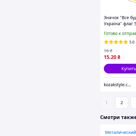
Значок "Все бу
Україна" флаг 
Готово к отпра
5.0
16
₴
15
.20
₴
Купит
kozakstyle.com. Украинская народная одежда. Патриотическая одежда. Украинские аксессуары и сувениры
1
2
Смотри такж
Металический