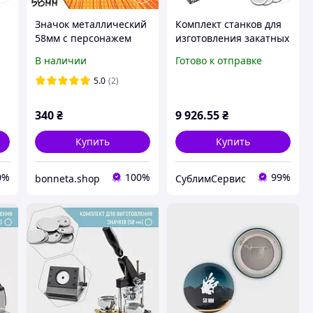
Значок металлический
Комплект станков для
58мм с персонажем
изготовления закатных
Космо по игре Dandy
значков, брелков
В наличии
Готово к отправке
world
диаметр 58мм
5.0
(2)
340
₴
9 926
.55
₴
Купить
Купить
0%
100%
99%
bonneta.shop
СублимСервис