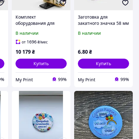
Комплект
Заготовка для
оборудования для
закатного значка 58 мм
в
изготовления значков
(0210)
В наличии
В наличии
My Print Standart Pro 58
мм (13094)
1696
от
₴
/мес
10 179
₴
6
.80
₴
Купить
Купить
9%
99%
99%
My Print
My Print