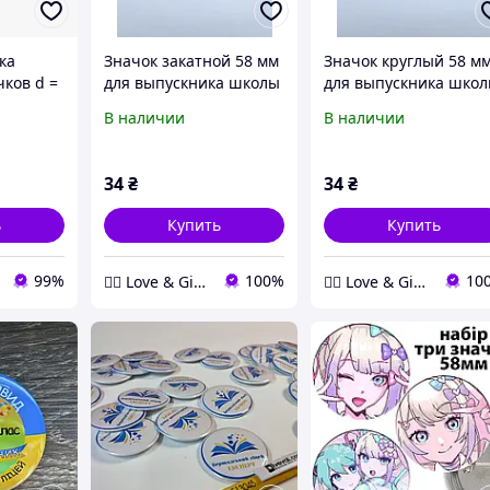
ка
Значок закатной 58 мм
Значок круглый 58 м
чков d =
для выпускника школы
для выпускника шко
- Выпускник 2024
- Выпускник 2024
В наличии
В наличии
Love&Gifts
Love&Gifts
34
₴
34
₴
ь
Купить
Купить
99%
100%
10
❤️‍🔥 Love & Gifts 🎁
❤️‍🔥 Love & Gifts 🎁