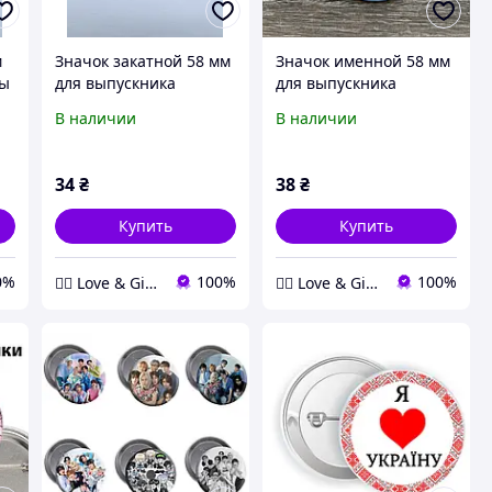
м
Значок закатной 58 мм
Значок именной 58 мм
лы
для выпускника
для выпускника
начальной школы -
начальной школы -
В наличии
В наличии
Прощай начальная
Выпускник начальной
школа Love&Gifts
школы Love&Gifts
34
₴
38
₴
Купить
Купить
0%
100%
100%
❤️‍🔥 Love & Gifts 🎁
❤️‍🔥 Love & Gifts 🎁