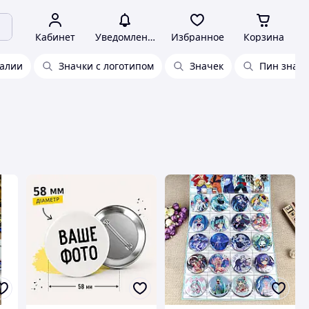
Кабинет
Уведомления
Избранное
Корзина
талии
Значки с логотипом
Значек
Пин значо