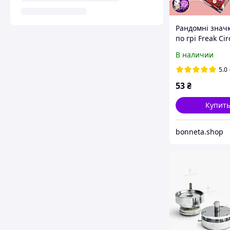
Рандомні знач
по грі Freak Ci
В наличии
5.0
53
₴
Купит
bonneta.shop