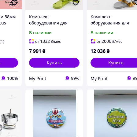
ки 58мм
Комплект
Комплект
rcus
оборудования для
оборудования для
изготовления значков
изготовления значко
В наличии
В наличии
My Print Light 58 мм
My Print New Look 58
(12023)
мм (12017)
1332
2006
(1)
от
₴
/мес
от
₴
/мес
7 991
₴
12 036
₴
ь
Купить
Купить
100%
99%
9
My Print
My Print