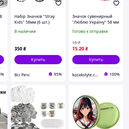
8
Набір Значків "Stray
Значок сувенирный
Kids" 58мм (6 шт.)
"Люблю Україну" 58 мм
В наличии
Готово к отправке
16
₴
350
₴
15
.20
₴
Купить
Купить
8%
95%
100%
Всі Речі
kozakstyle.com. Украинская народная одежда. Патриотическая одежда. Украинские аксессуары и сувениры