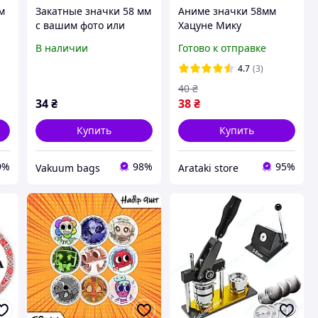
м
Закатные значки 58 мм
Аниме значки 58мм
с вашим фото или
Хацуне Мику
логотипом | Печать
В наличии
Готово к отправке
значков по заказу |
Знак с булавкой
4.7
(3)
40
₴
34
₴
38
₴
Купить
Купить
9%
98%
95%
Vakuum bags
Arataki store