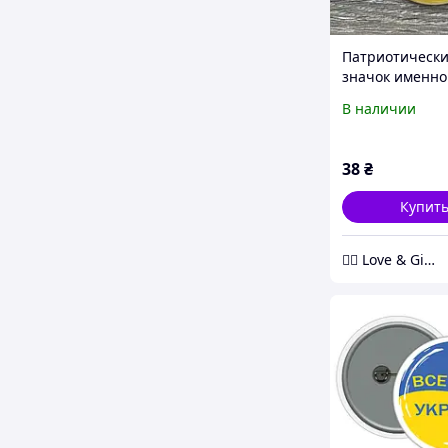
Патриотическ
значок именно
для выпускника
В наличии
Вашими надпи
Love&Gifts
38
₴
Купит
❤️‍🔥 Love & Gifts 🎁