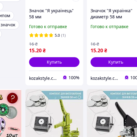
Значок "Я українець"
Значок "Я українка"
типом
58 мм
диаметр 58 мм
 значок
Готово к отправке
Готово к отправке
5.0
(1)
16
₴
16
₴
15
.20
₴
15
.20
₴
Купить
Купить
100%
10
kozakstyle.com. Украинская народная одежда. Патриотическая одежда. Украинские аксессуары и сувениры
kozakstyle.com. Украинская народная одежда. Патриотическая одежда. Украинские аксессуары и сувениры