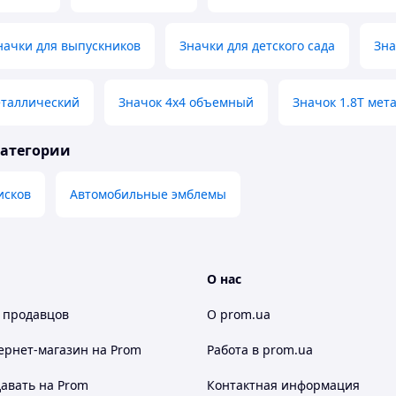
начки для выпускников
Значки для детского сада
Зна
еталлический
Значок 4x4 объемный
Значок 1.8T мет
категории
исков
Автомобильные эмблемы
О нас
 продавцов
О prom.ua
ернет-магазин
на Prom
Работа в prom.ua
авать на Prom
Контактная информация