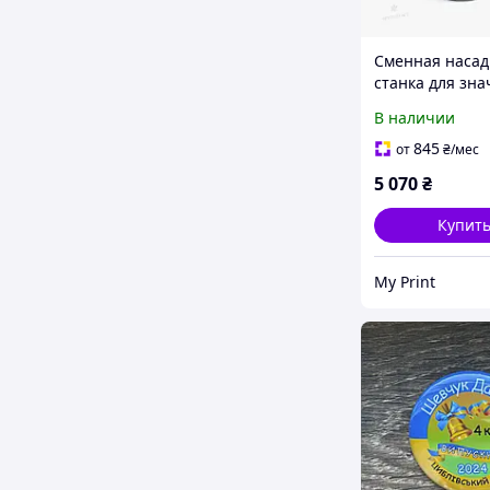
Сменная насад
станка для зна
58 мм (0077)
В наличии
845
от
₴
/мес
5 070
₴
Купит
My Print