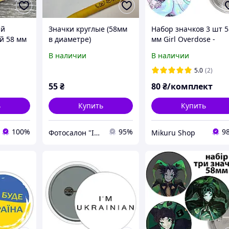
ий
Значки круглые (58мм
Набор значков 3 шт 5
й 58 мм
в диаметре)
мм Girl Overdose -
 с
Kangel
В наличии
В наличии
сями
5.0
(2)
55
₴
80
₴/комплект
ь
Купить
Купить
100%
95%
9
Фотосалон "Івевал"
Mikuru Shop