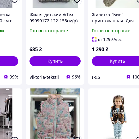
летка
Жилет детский ViTex
Жилетка "Бин"
0 см с
99999172 122-158см(р)
принтованная. Для
капучино
Девочки
вке
Готово к отправке
Готово к отправке
лет для
ная
129
от
₴
/мес
685
₴
1 290
₴
ь
Купить
Купить
99%
96%
10
Viktoria-tekstil
IRIS