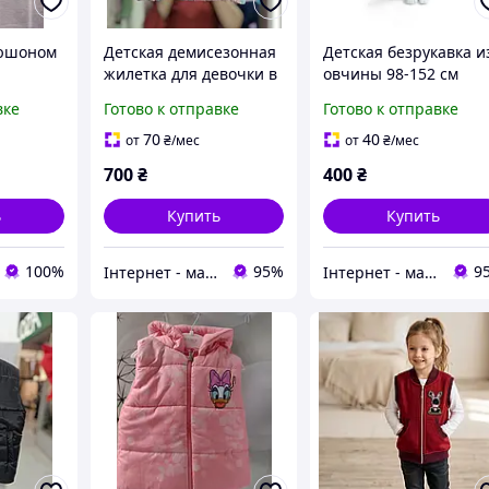
пюшоном
Детская демисезонная
Детская безрукавка и
жилетка для девочки в
овчины 98-152 см
розовом цвете 92, 110
вке
Готово к отправке
Готово к отправке
см (другие размеры
уточняйте)
70
40
от
₴
/мес
от
₴
/мес
700
₴
400
₴
ь
Купить
Купить
100%
95%
9
Інтернет - магазин одягу та взуття Зiрочка
Інтернет - магазин одягу та взуття Зiрочка