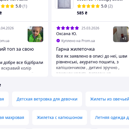
5.0
(1)
5.0
(2)
₴
585
₴
.04.2026
25.03.2026
Оксана Ю.
+
4
+
1
rom.ua
Куплено на Prom.ua
ий топ за свою
Гарна жилеточка
Все як заявлено в описі до неї, шви
рівненські, акуратно пошита, з
м добре все бідібрали
капішончиком , дитині зручно ,
 яскравий колір
замочок ходить лигесенько ,
кидают дуже все їм
рекомендую...
арно все прошито
е
ура головне при
Преимущества
ється нічого
Гарна, зручна...
 місті.
Недостатки
ая
Детская ветровка для девочки
Жилеты из овечье
а
Немає
ий колір
ая махровая
Жилетка с капюшоном
Летняя одежда д
е побачила