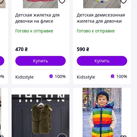
Детская жилетка для
Детская демисезонная
девочки на флисе
жилетка для девочки
Турция 116
Украина
Готово к отправке
Готово к отправке
470
₴
590
₴
Купить
Купить
0%
100%
100%
Kidsstyle
Kidsstyle