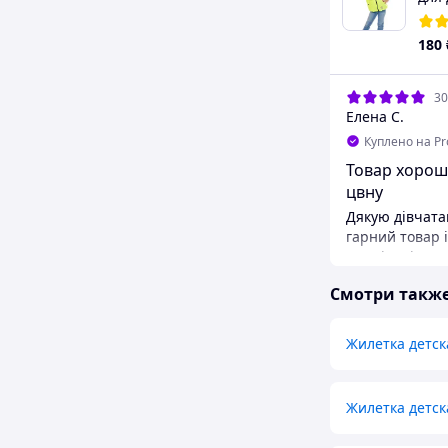
180
30
Елена С.
Куплено на P
Товар хорош
цвну
Дякую дівчата
гарний товар і
племінтці не 
подобається.Г
Смотри такж
хороша гарніт
прані не збива
наповнення на
Жилетка детск
Преимуществ
Гарний яскрав
Недостатки
Жилетка детск
Недоліків я н