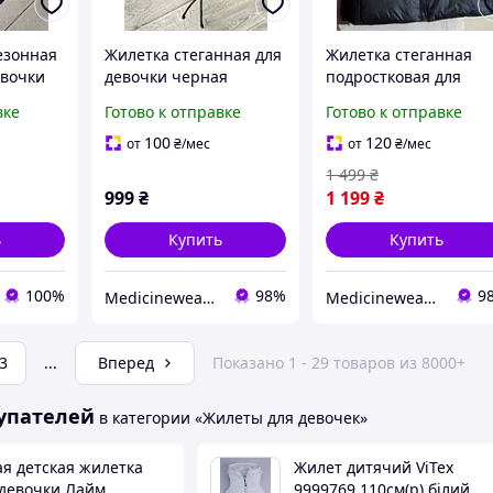
езонная
Жилетка стеганная для
Жилетка стеганная
евочки
девочки черная
подростковая для
девочки черная Black
вке
Готово к отправке
Готово к отправке
LBA
100
120
от
₴
/мес
от
₴
/мес
1 499
₴
999
₴
1 199
₴
ь
Купить
Купить
100%
98%
9
Medicinewear Shopping
Medicinewear Shopping
3
...
Вперед
Показано 1 - 29 товаров из 8000+
упателей
в категории «Жилеты для девочек»
ая детская жилетка
Жилет дитячий ViTex
 девочки Лайм
9999769 110см(р) білий