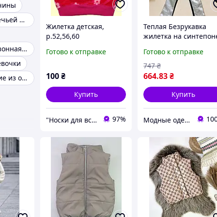
вчины
Жилетка из овечьей шерсти
Жилетка детская,
Теплая Безрукавка
р.52,56,60
жилетка на синтепон
с ушками для девочк
Куртка демисезонная на девочку
Готово к отправке
Готово к отправке
104 110 116 128 134 1
евочки
747
₴
100
₴
664
.83
₴
Жилетки детские из овчины
Купить
Купить
97%
10
"Носки для всієї сім'ї, одяг, взуття та інші товари"
Модные одежки для меня и крошки