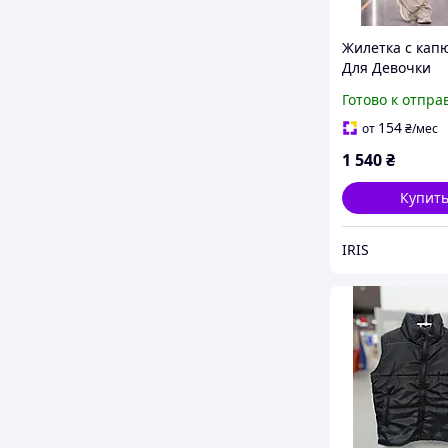
Жилетка с ка
Для Девочки
Готово к отпра
154
от
₴
/мес
1 540
₴
Купит
IRIS