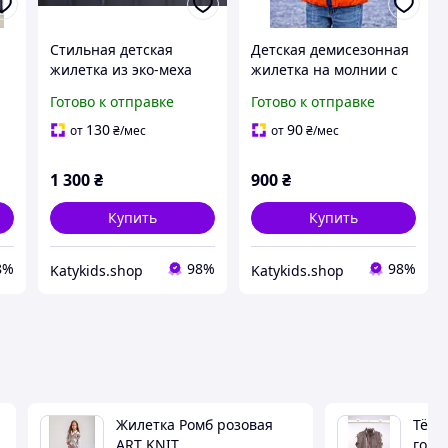
Стильная детская
Детская демисезонная
жилетка из эко-меха
жилетка на молнии с
оливковый цвет
утеплителем
Готово к отправке
Готово к отправке
Аделина р. 86, 98 см
разноцветная, р. 110-
1,5-3 лет
116 см, 5-6 лет
130
90
от
₴
/мес
от
₴
/мес
1 300
₴
900
₴
Купить
Купить
8%
98%
98%
Katykids.shop
Katykids.shop
Жилетка Ромб розовая
Тёпл
ART KNIT
горл