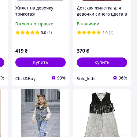
Жилет на девочку
Детская жилетка для
трикотаж
девочки синего цвета в
цветок на 4,5 лет
Готово к отправке
В наличии
5.0
(1)
5.0
(1)
419
₴
370
₴
Купить
Купить
7%
99%
96%
Click&Buy
Solo_kids