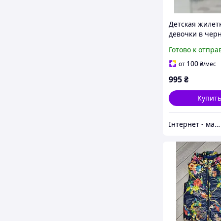
Детская жилет
девочки в чер
цвете 128, 134,
Готово к отпра
100
от
₴
/мес
995
₴
Купит
Інтернет - магазин одягу та взуття Зiрочка