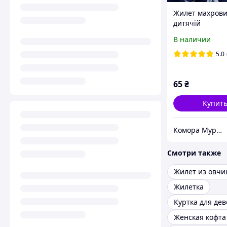
Жилет махров
дитячій
В наличии
5.0
65
₴
Купит
Комора Мурчика
Смотри также
Жилет из овч
Жилетка
Куртка для дев