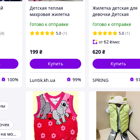
ий
Детская теплая
Жилетка детская для
махровая жилетка
девочки Детская
Единорог для девочки
жилетка весна осень
Готово к отправке
Готово к отправке
на молнии, размеры
68-98
(4)
5.0
(1)
5.0
(1)
62
от
₴
/мес
199
₴
620
₴
ь
Купить
Купить
100%
99%
9
Luntik.kh.ua
SPRING
ины
очек
Женская кофта на молнии