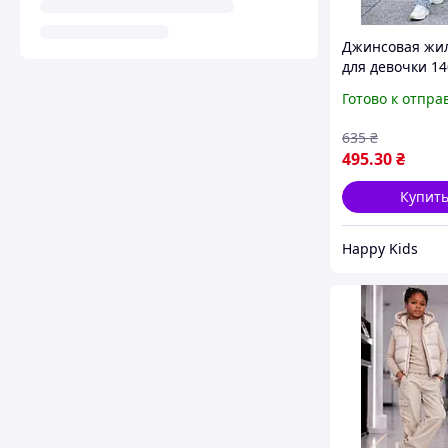
Джинсовая жи
для девочки 14
капюшоном
Готово к отпра
джинсовый жи
девочки стиль
635
₴
жилетка
495
.30
₴
Купит
Happy Kids