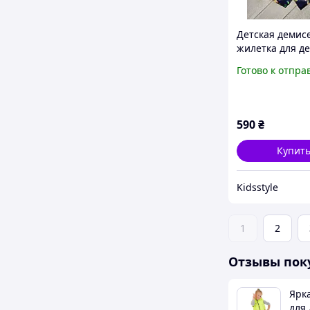
Детская демис
жилетка для д
Украина 122
Готово к отпра
590
₴
Купит
Kidsstyle
1
2
Отзывы пок
Ярк
для