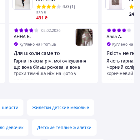
вел
4.0
(1)
539
₴
246
431
₴
02.02.2026
02.
АННА Б.
Алла А.
Куплено на Prom.ua
Куплено на Pr
Для школи саме то
Якість не пог
Гарна і якісна річ, мої очікування
Якість гарна, 
що вона більш рожева, а вона
Чорний колір з
трохи темніша ніж на фото у
коричневий ал
продавця
з рожевим підт
хлопчика тому 
й шерсти
Жилетки детские меховые
ля девочек
Детские теплые жилетки