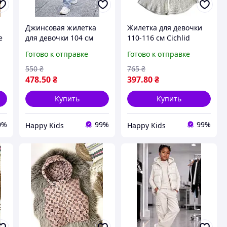
Джинсовая жилетка
Жилетка для девочки
е
для девочки 104 см
110-116 см Cichlid
и
джинсовый жилет с
Турция
Готово к отправке
Готово к отправке
40
капюшоном для
девочки 4 года
550
₴
765
₴
478
.50
₴
397
.80
₴
Купить
Купить
0%
99%
99%
Happy Kids
Happy Kids