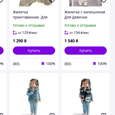
Жилетка
Жилетка с капюшоном
принтованная. Для
Для Девочки
Девочки
Готово к отправке
Готово к отправке
129
154
от
₴
/мес
от
₴
/мес
1 290
₴
1 540
₴
Купить
Купить
0%
100%
100%
IRIS
IRIS