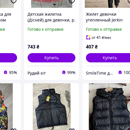
ка для
Детская жилетка
Жилет девочки
ном
(Дісней) для девочки, р.
утепленный Jerkin
 140 см
86. Турция
бордовый SmileTime,
вке
Готово к отправке
Готово к отправке
СмаилТайм
41
от
₴
/мес
743
₴
407
₴
ь
Купить
Купить
95%
99%
10
Рудий кіт
SmileTime детская одежда от производителя