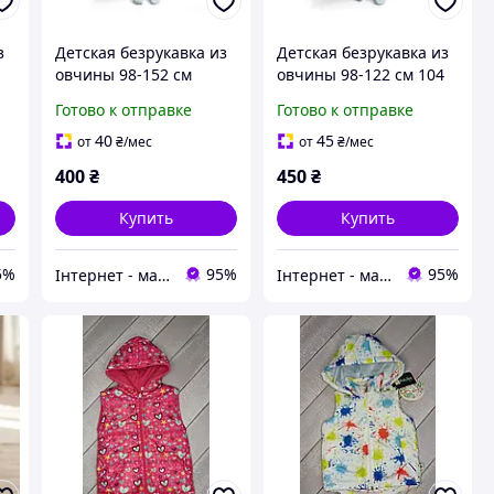
з
Детская безрукавка из
Детская безрукавка из
овчины 98-152 см
овчины 98-122 см 104
Готово к отправке
Готово к отправке
40
45
от
₴
/мес
от
₴
/мес
400
₴
450
₴
Купить
Купить
5%
95%
95%
Інтернет - магазин одягу та взуття Зiрочка
Інтернет - магазин одягу та взуття Зiрочка