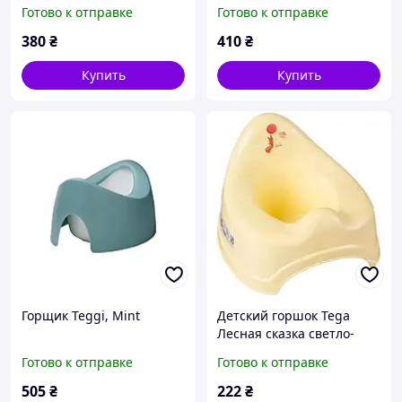
(Салатовий) Tega Baby
противоскользящей
Готово к отправке
Готово к отправке
резиной (Белый).
Производитель - Tega
380
₴
410
₴
Baby
Купить
Купить
Горщик Teggi, Mint
Детский горшок Tega
Лесная сказка светло-
желтый
Готово к отправке
Готово к отправке
505
₴
222
₴