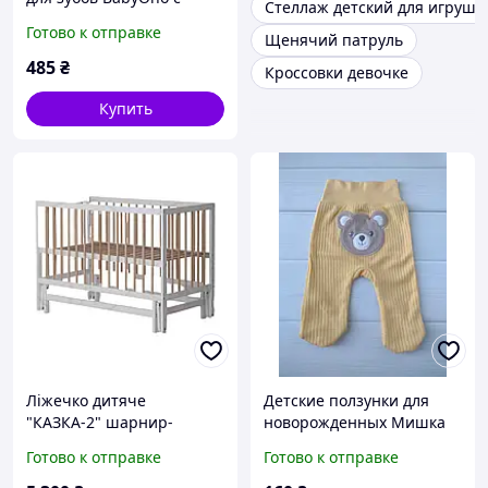
Стеллаж детский для игруше
погремушкой
Готово к отправке
Щенячий патруль
ортодонтический серый
488
485
₴
Кроссовки девочке
Купить
Ліжечко дитяче
Детские ползунки для
"КАЗКА-2" шарнир-
новорожденных Мишка
підшибник з висувною
56р
Готово к отправке
Готово к отправке
палочкою
(Білий+натуральна