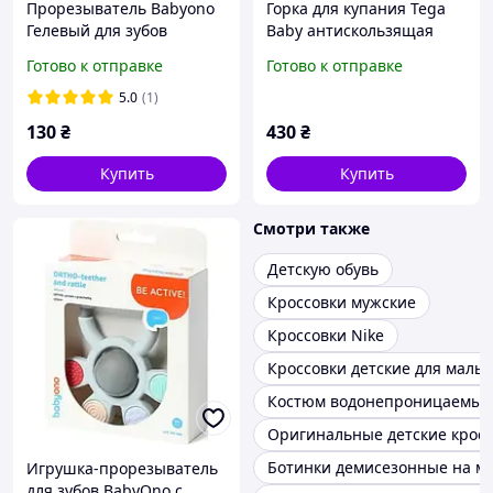
Прорезыватель Babyono
Горка для купания Tega
Гелевый для зубов
Baby антискользящая
Лепесток синий
"Совы" Белый
Готово к отправке
Готово к отправке
5.0
(1)
130
₴
430
₴
Купить
Купить
Смотри также
Детскую обувь
Кроссовки мужские
Кроссовки Nike
Кроссовки детские для маль
Костюм водонепроницаемый
Оригинальные детские кросс
Ботинки демисезонные на м
Игрушка-прорезыватель
для зубов BabyOno с