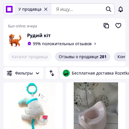
У продавца
Был online:
вчера
Рудий кіт
99% положительных отзывов
Каталог продавца
Отзывы о продавце
281
Конт
Фильтры
Бесплатная доставка Rozetk