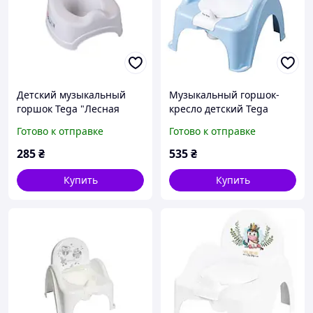
Детский музыкальный
Музыкальный горшок-
горшок Tega "Лесная
кресло детский Tega
сказка"
Лесная сказка Светло-
Готово к отправке
Готово к отправке
голубой
285
₴
535
₴
Купить
Купить