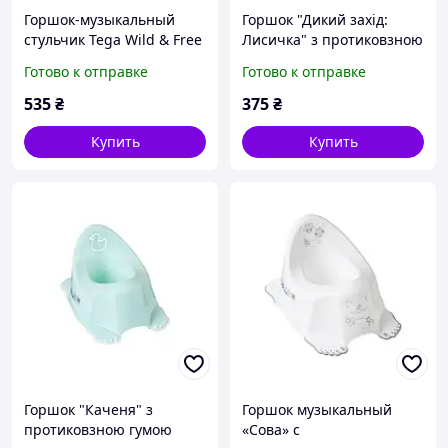
Горшок-музыкальный
Горшок "Дикий захід:
стульчик Tega Wild & Free
Лисичка" з протиковзною
Unicorn white-pink
гумою (Білий) Tega Baby
Готово к отправке
Готово к отправке
535
₴
375
₴
Купить
Купить
Горшок "Каченя" з
Горшок музыкальный
протиковзною гумою
«Сова» с