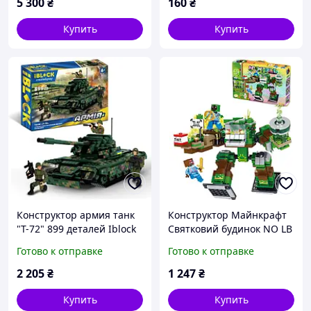
5 300
₴
160
₴
палочка)
Купить
Купить
Конструктор армия танк
Конструктор Майнкрафт
"Т-72" 899 деталей Iblock
Святковий будинок NO LB
в коробке
1148 Cтраж - фортеця (
Готово к отправке
Готово к отправке
511 дет. ) LED Світиться
2 205
₴
1 247
₴
Купить
Купить