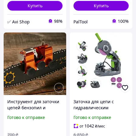
Купить
Купить
98%
100%
✅ Avi Shop
PalTool
Инструмент для заточки
Заточка для цепи с
цепей бензопил и
гидравлическим
электропил,
приводом Procraft SK1250
Готово к отправке
Готово к отправке
универсальный
портативный ручной
1042
от
₴
/мес
мини станок
700
₴
6 850
₴