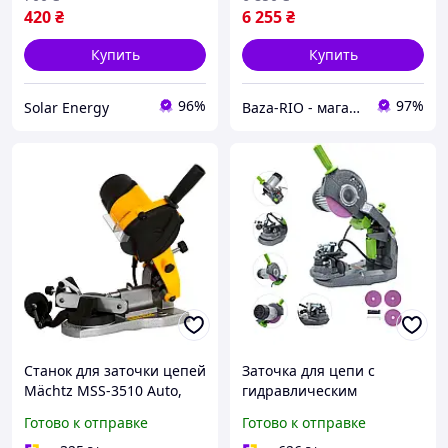
420
₴
6 255
₴
Купить
Купить
96%
97%
Solar Energy
Baza-RIO - магазин оборудования и инструментов
Станок для заточки цепей
Заточка для цепи с
Mächtz MSS-3510 Auto,
гидравлическим
точильный
приводом Procraft SK1250
Готово к отправке
Готово к отправке