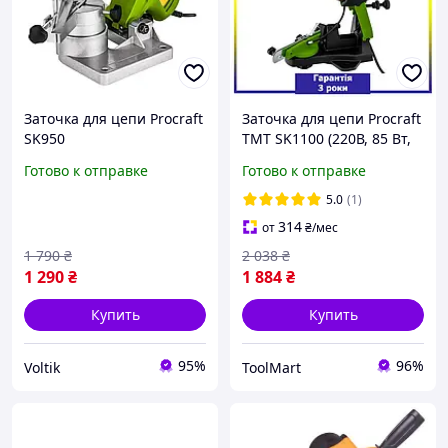
Заточка для цепи Procraft
Заточка для цепи Procraft
SK950
TMT SK1100 (220В, 85 Вт,
5700 об/мин, 108х23х3,2
Готово к отправке
Готово к отправке
мм) Точило для цепи
бензопилы
5.0
(1)
314
от
₴
/мес
1 790
₴
2 038
₴
1 290
₴
1 884
₴
Купить
Купить
95%
96%
Voltik
ToolMart