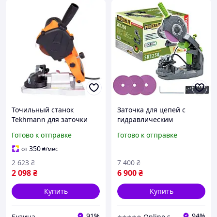
Точильный станок
Заточка для цепей с
Tekhmann для заточки
гидравлическим
цепей TCS-350 850538
приводом Procraft SK1250
Готово к отправке
Готово к отправке
buzyna
300 Вт, круг 145 мм, 3
диска в комплекте
350
от
₴
/мес
2 623
₴
7 400
₴
2 098
₴
6 900
₴
Купить
Купить
91%
94%
Бузина
⭐️⭐️⭐️⭐️⭐️ Online shop🛍