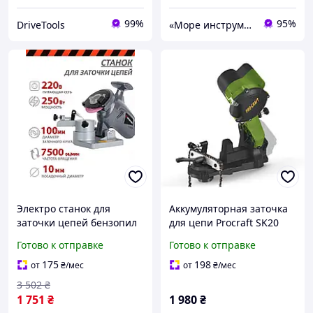
99%
95%
DriveTools
«Море инструментов»
Электро станок для
Аккумуляторная заточка
заточки цепей бензопил
для цепи Procraft SK20
(250 Вт, 7500 об/м),
(Без акб и зп) От
Готово к отправке
Готово к отправке
Заточку цепи, AVI
аккумулятор М1( Макita)
108х23х3.2 мм
175
198
от
₴
/мес
от
₴
/мес
3 502
₴
1 751
₴
1 980
₴