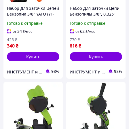
Набор Для Заточки Цепей
Набор Для Заточки Цепи
Бензопил 3/8" YATO (YT-
Бензопилы 3/8", 0.325"
85030)
YATO (YT-85041)
Готово к отправке
Готово к отправке
34
62
от
₴
/мес
от
₴
/мес
425
₴
770
₴
340
₴
616
₴
Купить
Купить
98%
98%
ИНСТРУМЕНТ и МЕТИЗЫ
ИНСТРУМЕНТ и МЕТИЗЫ