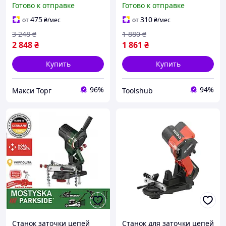
Готово к отправке
Готово к отправке
мм) Точило для цепи
бензопилы
475
310
от
₴
/мес
от
₴
/мес
3 248
₴
1 880
₴
2 848
₴
1 861
₴
Купить
Купить
96%
94%
Макси Торг
Toolshub
Станок заточки цепей
Станок для заточки цепей