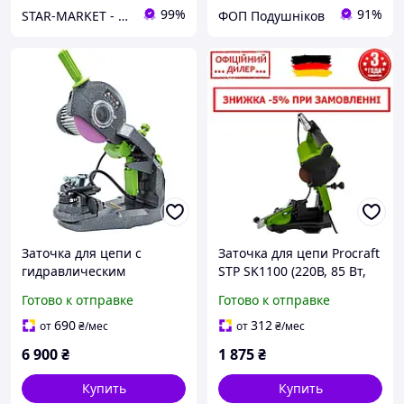
99%
91%
STAR-MARKET - аксессуары, товары для дома, сада, отдыха и туризма
ФОП Подушніков
Заточка для цепи с
Заточка для цепи Procraft
гидравлическим
STP SK1100 (220В, 85 Вт,
приводом Procraft SK1250
5700 об/мин, 108х23х3,2
Готово к отправке
Готово к отправке
мм) Точило для цепи
бензопилы
690
312
от
₴
/мес
от
₴
/мес
6 900
₴
1 875
₴
Купить
Купить