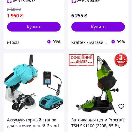
325
626
от
₴
/мес
от
₴
/мес
2 600
₴
1 950
₴
6 255
₴
Купить
Купить
99%
99%
i-Tools
Kraftex - магазин обладнання та інструментів
Аккумуляторный станок
Заточка для цепи Procraft
для заточки цепей Grand
TSH SK1100 (220В, 85 Вт,
МЗ-20
5700 об/мин, 108х23х3,2