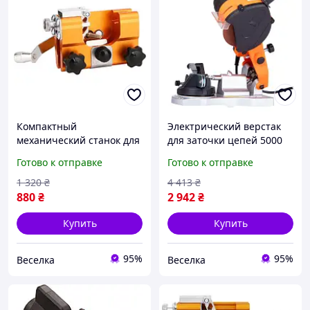
Компактный
Электрический верстак
механический станок для
для заточки цепей 5000
заточки цепей бензопил
об/мин настольный с
Готово к отправке
Готово к отправке
с 3 надфилями и
подсветкой для садоводов
настройкой угла до 30°
и лесников FLAME
1 320
₴
4 413
₴
FLAME
880
₴
2 942
₴
Купить
Купить
95%
95%
Веселка
Веселка