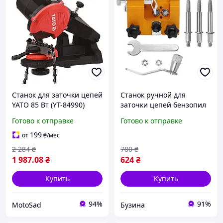
Станок для заточки цепей
Станок ручной для
YATO 85 Вт (YT-84990)
заточки цепей бензопил
механический 3 надфиля
Готово к отправке
Готово к отправке
компактный buzyna
199
от
₴
/мес
2 284
₴
780
₴
1 987
.08
₴
624
₴
Купить
Купить
94%
91%
MotoSad
Бузина