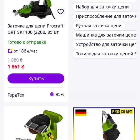
Набор для заточки цепи
Приспособление для заточки
Ручная заточка цепи
Заточка для цепи Procraft
GRT SK1100 (220В, 85 Вт,
Машинка для заточки цепей
5700 об/мин, 108х23х3,2
Готово к отправке
Устройство для заточки цеп
мм) Точило для цепи
бензопилы
186
от
₴
/мес
Точило для заточки цепей б
1 880
₴
1 861
₴
Купить
95%
ГардТех