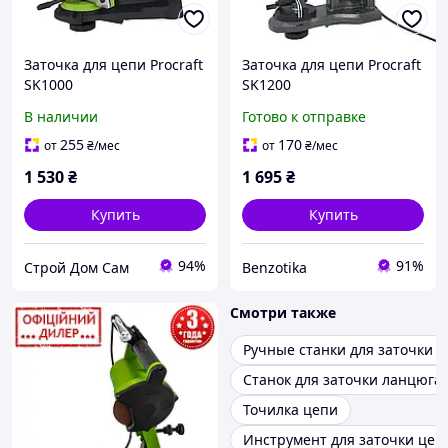
Заточка для цепи Procraft
Заточка для цепи Procraft
SK1000
SK1200
В наличии
Готово к отправке
255
170
от
₴
/мес
от
₴
/мес
1 530
₴
1 695
₴
Купить
Купить
94%
91%
Строй Дом Сам
Benzotika
Смотри также
Ручные станки для заточки 
Станок для заточки ланцюга
Точилка цепи
Инструмент для заточки цеп