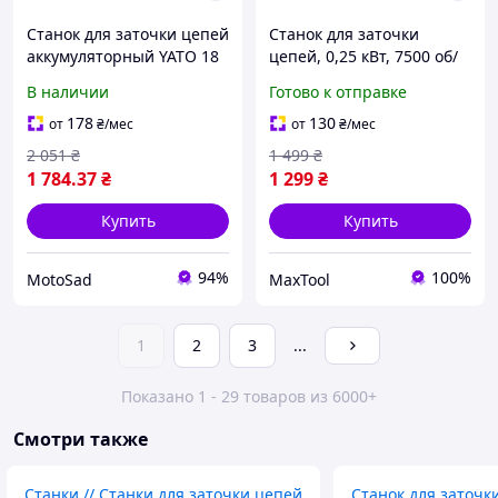
Станок для заточки цепей
Станок для заточки
аккумуляторный YATO 18
цепей, 0,25 кВт, 7500 об/
В без АКБ
мин, 100×10×3,2 мм
В наличии
Готово к отправке
INTERTOOL DT-0850
178
130
от
₴
/мес
от
₴
/мес
2 051
₴
1 499
₴
1 784
.37
₴
1 299
₴
Купить
Купить
94%
100%
MotoSad
MaxTool
1
2
3
...
Показано 1 - 29 товаров из 6000+
Смотри также
Станки // Станки для заточки цепей
Станок для заточк