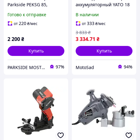
Parkside PEKSG 85,
аккумуляторный YATO 18
точилка цепей парксайд
В 2 А·ч
Готово к отправке
В наличии
220
333
от
₴
/мес
от
₴
/мес
3 833
₴
2 200
₴
3 334
.71
₴
Купить
Купить
97%
94%
PARKSIDE MOSTYSKA
MotoSad