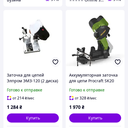
Заточка для цепей
Аккумуляторная заточка
Элпром ЭМЗ-120 (2 диска)
для цепи Procraft SK20
(Без акб и зп)
Готово к отправке
Готово к отправке
214
328
от
₴
/мес
от
₴
/мес
1 284
₴
1 970
₴
Купить
Купить