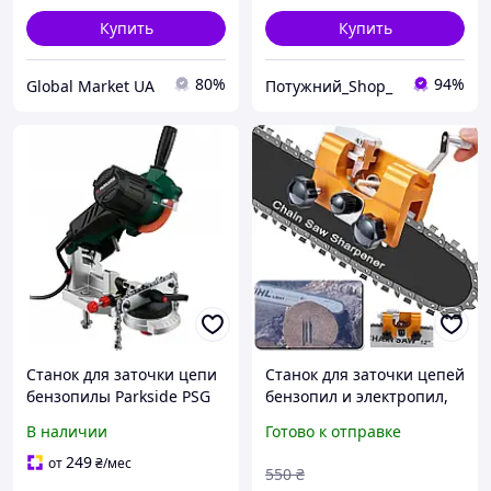
Купить
Купить
80%
94%
Global Market UA
Потужний_Shop_
Станок для заточки цепи
Станок для заточки цепей
бензопилы Parkside PSG
бензопил и электропил,
85 B2, 85 W
ручная заточка каждого
В наличии
Готово к отправке
зубца
249
от
₴
/мес
550
₴