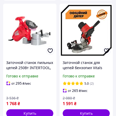
Заточной станок пильных
Заточной станок для
цепей 250Вт INTERTOOL,
цепей бензопил Vitals
Электростанок для
TSH Professional ZKA8511s
Готово к отправке
Готово к отправке
заточки цепей, Точилка
Станок для заточки цепей
цепи бензопилы, MTS
Топ 3776563
295
от
₴
/мес
5.0
(2)
265
от
₴
/мес
3 536
₴
2 080
₴
1 768
₴
1 591
₴
Купить
Купить