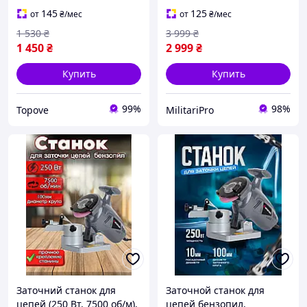
145
125
от
₴
/мес
от
₴
/мес
1 530
₴
3 999
₴
1 450
₴
2 999
₴
Купить
Купить
99%
98%
Topove
MilitariPro
Заточний станок для
Заточной станок для
цепей (250 Вт, 7500 об/м),
цепей бензопил,