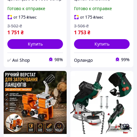
Электрический заточной
Машинка для заточки
Готово к отправке
Готово к отправке
станок для цепей
цепей бензопилы (250 Вт,
бензопил, AVI
7500 об/м), OLN
175
175
от
₴
/мес
от
₴
/мес
3 502
₴
3 506
₴
1 751
₴
1 753
₴
Купить
Купить
98%
99%
✅ Avi Shop
Орландо