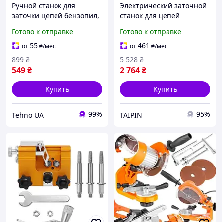
Ручной станок для
Электрический заточной
заточки цепей бензопил,
станок для цепей
электропил и
бензопил Parkside
Готово к отправке
Готово к отправке
аккумуляторных пил без
(Германия), Точильный
демонтажа цепи
станок для бензопилы,
55
461
от
₴
/мес
от
₴
/мес
FBK
899
₴
5 528
₴
549
₴
2 764
₴
Купить
Купить
99%
95%
Tehno UA
TAIPIN