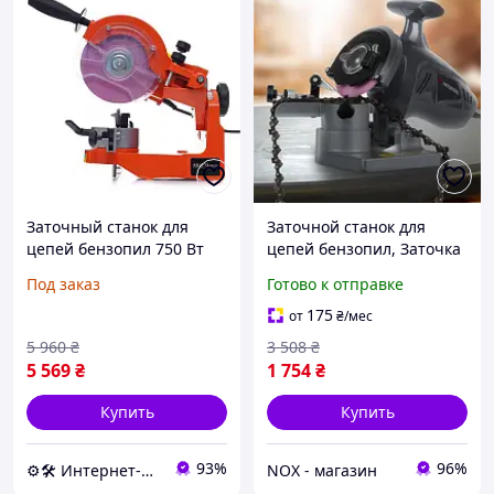
Заточный станок для
Заточной станок для
цепей бензопил 750 Вт
цепей бензопил, Заточка
Kraft&Dele KD10155
цепей к бензопилам (250
Под заказ
Готово к отправке
точильный станок для
Вт, 7500 об/м), NOX
заточки цепей
175
от
₴
/мес
5 960
₴
3 508
₴
5 569
₴
1 754
₴
Купить
Купить
93%
96%
⚙️🛠 Интернет-магазин ALORA
NOX - магазин