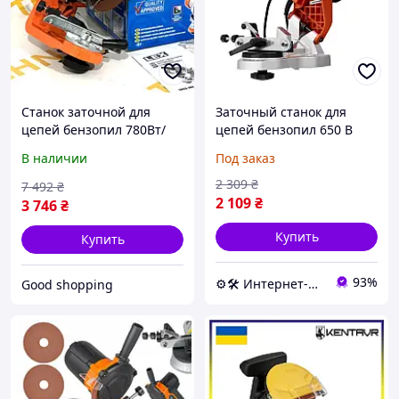
Станок заточной для
Заточный станок для
цепей бензопил 780Вт/
цепей бензопил 650 В
145мм LEX (Польша),
Kraft&Dele KD10631
В наличии
Под заказ
Заточник для цепей,
точильный станок для
Точилка для цепей, XMU
цепей
2 309
₴
7 492
₴
2 109
₴
3 746
₴
Купить
Купить
93%
⚙️🛠 Интернет-магазин ALORA
Good shopping