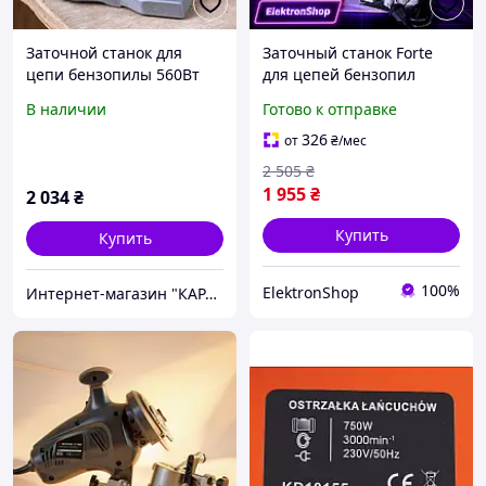
Заточной станок для
Заточный станок Forte
цепи бензопилы 560Вт
для цепей бензопил
Grand (Чехия), Станок
мощность 550 Вт,
В наличии
Готово к отправке
заточки цепей, XXK
шлифовальный круг
100мм, скорость 6300 об/
326
от
₴
/мес
мин
2 505
₴
1 955
₴
2 034
₴
Купить
Купить
100%
ElektronShop
Интернет-магазин "КАРАПУЗИК"