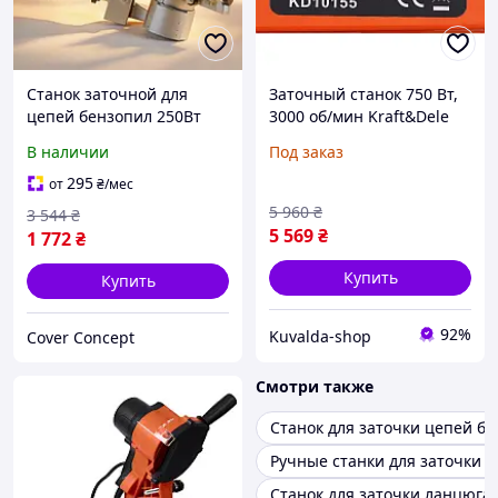
Станок заточной для
Заточный станок 750 Вт,
цепей бензопил 250Вт
3000 об/мин Kraft&Dele
INTERTOOL, Машинка
KD10155 заточный станок
В наличии
Под заказ
заточки цепей,
для цепей бензопил
Профессиональный
295
от
₴
/мес
станок для заточки
5 960
₴
3 544
₴
цепей, FRC
5 569
₴
1 772
₴
Купить
Купить
92%
Kuvalda-shop
Cover Concept
Смотри также
Станок для заточки цепей б
Ручные станки для заточки 
Станок для заточки ланцюга