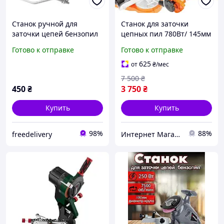
Станок ручной для
Станок для заточки
заточки цепей бензопил
цепных пил 780Вт/ 145мм
механический 3 надфиля
LEX (Польша), Станок для
Готово к отправке
Готово к отправке
компактный
заточки цепей, Точилка
для цепи бензопилы, MTS
625
от
₴
/мес
7 500
₴
450
₴
3 750
₴
Купить
Купить
98%
88%
freedelivery
Интернет Магазин "StepShop"