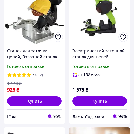
Станок для заточки
Электрический заточной
цепей, Заточной станок
станок для цепей
для цепей бензопил
бензопил Procraft SK1000
Готово к отправке
Готово к отправке
Кентавр YLP СЗ-101
/ Заточное устройство
для цепи электропил
158
5.0
(2)
от
₴
/мес
1 140
₴
926
₴
1 575
₴
Купить
Купить
95%
99%
Юла
Лес и Сад, магазин инструментов и садово-парковой техники