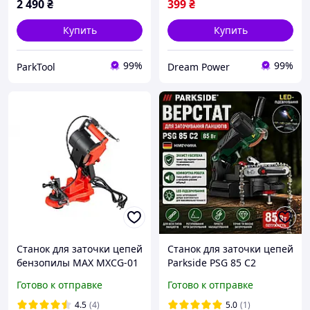
2 490
₴
399
₴
Купить
Купить
99%
99%
ParkTool
Dream Power
Станок для заточки цепей
Станок для заточки цепей
бензопилы MAX MXCG-01
Parkside PSG 85 C2
650W точилка для цепи
электрический для
Готово к отправке
Готово к отправке
бензопилы для всх видов
бензопилы электропилы
точилка 85 Вт Германия
4.5
(4)
5.0
(1)