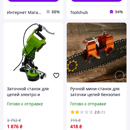
88%
94%
Интернет Магазин "StepShop"
Toolshub
Заточной станок для
Ручной мини-станок для
цепей электро и
заточки цепей бензопил
бензопил 85 Вт Procraft
и электропил
Готово к отправке
Готово к отправке
SK1100, Качественные
заточные станки
2.0
(1)
Прокрафт
3 752
₴
715
₴
1 876
₴
418
₴