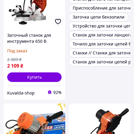
Приспособление для заточки
Заточка цепи бензопили
Устройство для заточки цеп
Станок для заточки ланцюга
Заточный станок для
инструмента 650 В
Точило для заточки цепей б
Kraft&Dele KD10631
Под заказ
Станки // Станки для заточк
заточный станок для
цепей бензопил
2 309
₴
Станок для заточки цепей pro
2 109
₴
Купить
92%
Kuvalda-shop