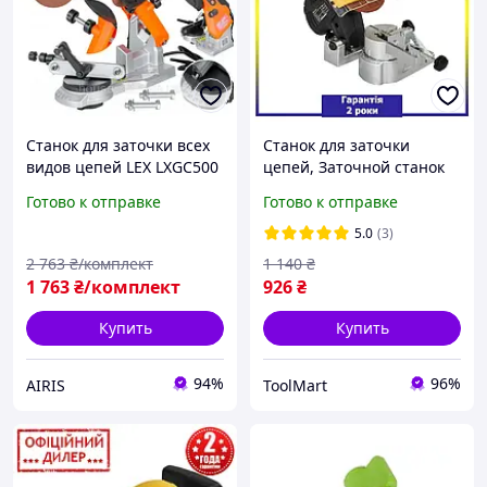
Станок для заточки всех
Станок для заточки
видов цепей LEX LXGC500
цепей, Заточной станок
Чехия 2 ДИСКА Заточной
для цепей бензопил
Готово к отправке
Готово к отправке
станок для заточки цепей
Кентавр TMT СЗ-101
бензопил
5.0
(3)
2 763
₴/комплект
1 140
₴
1 763
₴/комплект
926
₴
Купить
Купить
94%
96%
AIRIS
ToolMart