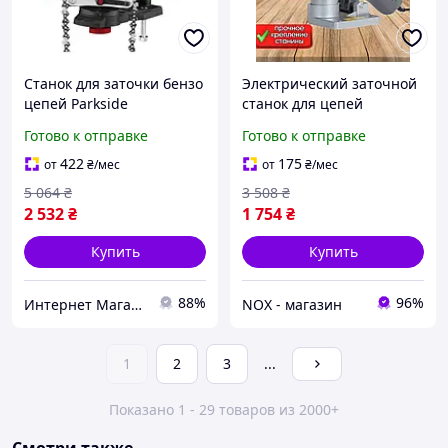
Станок для заточки бензо
Электрический заточной
цепей Parkside
станок для цепей
(Германия),
бензопил (250 Вт, 7500 об/
Готово к отправке
Готово к отправке
Профессиональный
м), NOX
станок для заточки цепей
422
175
от
₴
/мес
от
₴
/мес
бензопил, MTS
5 064
₴
3 508
₴
2 532
₴
1 754
₴
Купить
Купить
88%
96%
Интернет Магазин "StepShop"
NOX - магазин
1
2
3
...
Показано 1 - 29 товаров из 2000+