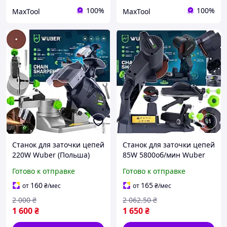
100%
100%
MaxTool
MaxTool
Станок для заточки цепей
Станок для заточки цепей
220W Wuber (Польша)
85W 5800об/мин Wuber
(Польша)
Готово к отправке
Готово к отправке
160
165
от
₴
/мес
от
₴
/мес
2 000
₴
2 062
.50
₴
1 600
₴
1 650
₴