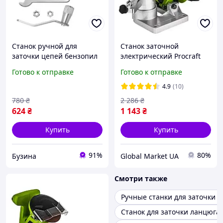
Станок ручной для
Станок заточной
заточки цепей бензопил
электрический Procraft
механический 3 надфиля
SK950, Настольный
Готово к отправке
Готово к отправке
компактный buzyna
станок для заточки цепей
бензопил и электропил
4.9
(10)
780
₴
2 286
₴
624
₴
1 143
₴
Купить
Купить
91%
80%
Бузина
Global Market UA
Смотри также
Ручные станки для заточки 
Станок для заточки ланцюга