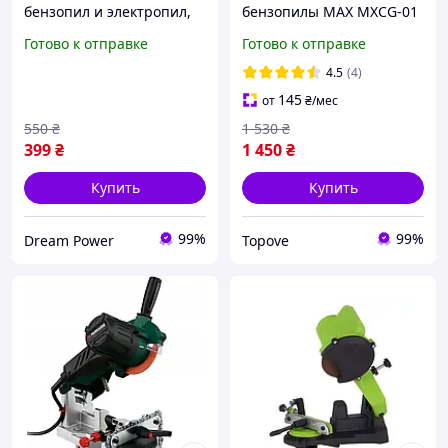
бензопил и электропил,
бензопилы MAX MXCG-01
ручная заточка каждого
650W точилка для цепи
Готово к отправке
Готово к отправке
зубца
бензопилы для всх видов
4.5
(4)
145
от
₴
/мес
550
₴
1 530
₴
399
₴
1 450
₴
Купить
Купить
99%
99%
Dream Power
Topove