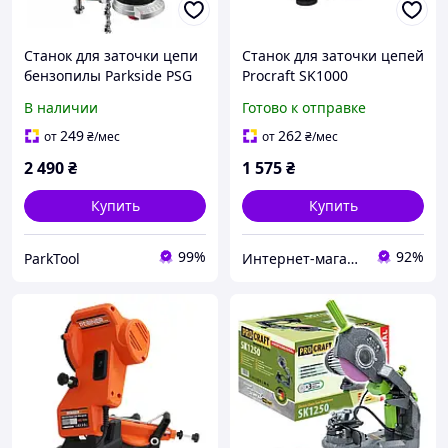
Станок для заточки цепи
Станок для заточки цепей
бензопилы Parkside PSG
Procraft SK1000
85 B2, 85 W
В наличии
Готово к отправке
249
262
от
₴
/мес
от
₴
/мес
2 490
₴
1 575
₴
Купить
Купить
99%
92%
ParkTool
Интернет-магазин GIGATOOLS