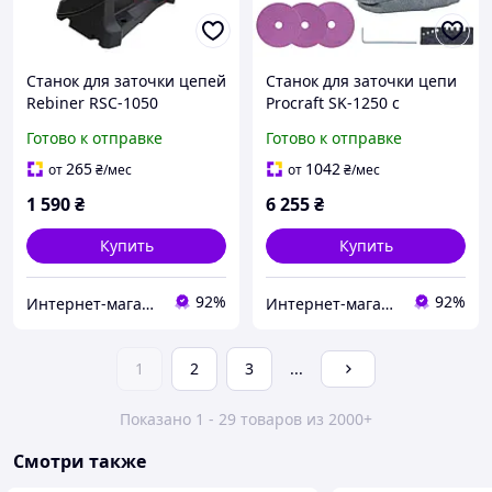
Станок для заточки цепей
Станок для заточки цепи
Rebiner RSC-1050
Procraft SK-1250 с
гидравлическим
Готово к отправке
Готово к отправке
приводом
265
1042
от
₴
/мес
от
₴
/мес
1 590
₴
6 255
₴
Купить
Купить
92%
92%
Интернет-магазин GIGATOOLS
Интернет-магазин GIGATOOLS
1
2
3
...
Показано 1 - 29 товаров из 2000+
Смотри также