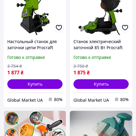
Настольный станок для
Станок электрический
заточки цепи Procraft
заточной 85 Вт Procraft
SK1100, Электростанок
SK1100, Станок для
Готово к отправке
Готово к отправке
заточной для цепей
заточки цепей бензопил
бензо и электропил
и электропил настольный
3 754
₴
3 750
₴
1 877
₴
1 875
₴
Купить
Купить
80%
80%
Global Market UA
Global Market UA