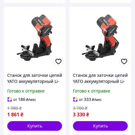
Станок для заточки цепей
Станок для заточки цепей
YATO аккумуляторный Li-
YATO аккумуляторный Li-
Ion18V, угол-0-35°
Ion 18 V 2 A Год, угол-0-35°
Готово к отправке
Готово к отправке
диск-108/23x3.2мм (БЕЗ
диск-108/23x3.2мм YT-
АКБ) YT-84981
84980
186
333
от
₴
/мес
от
₴
/мес
1 980
₴
3 700
₴
1 861
₴
3 330
₴
Купить
Купить