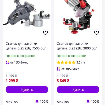
Станок для заточки
Станок для заточки
цепей, 0,25 кВт, 7500 об/
цепей, 0,23 кВт, 3000 об/
мин, 100×10×3,2 мм
мин, 145×22,3×3,2 мм
Готово к отправке
Готово к отправке
INTERTOOL DT-0850
INTERTOOL WT-0830
130
от
₴
/мес
5.0
(1)
385
от
₴
/мес
1 499
₴
4 499
₴
1 299
₴
3 849
₴
Купить
Купить
100%
100%
MaxTool
MaxTool