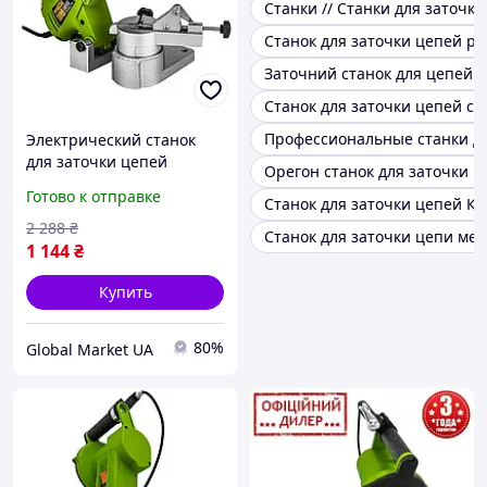
Станки // Станки для заточк
Станок для заточки цепей pro
Заточний станок для цепей
Станок для заточки цепей с 
Профессиональные станки дл
Электрический станок
для заточки цепей
Орегон станок для заточки ц
Procraft SK950, Заточка
Готово к отправке
Станок для заточки цепей К
цепей бензопил, Заточка
цепей электропил
2 288
₴
Станок для заточки цепи ме
1 144
₴
Купить
80%
Global Market UA