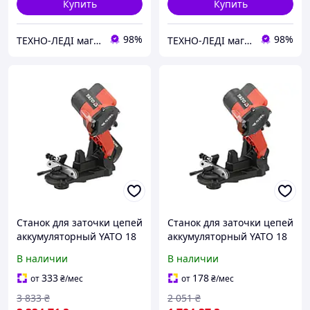
Купить
Купить
98%
98%
ТЕХНО-ЛЕДІ магазин товарів з Німеччини!
ТЕХНО-ЛЕДІ магазин товарів з Німеччини!
Станок для заточки цепей
Станок для заточки цепей
аккумуляторный YATO 18
аккумуляторный YATO 18
В 2 А·ч
В без АКБ
В наличии
В наличии
333
178
от
₴
/мес
от
₴
/мес
3 833
₴
2 051
₴