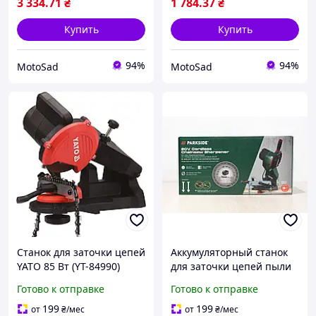
3 334
.71
₴
1 784
.37
₴
Купить
Купить
94%
94%
MotoSad
MotoSad
Станок для заточки цепей
Аккумуляторный станок
YATO 85 Вт (YT-84990)
для заточки цепей пыли
Parkside PSGA 20-Li B2
Готово к отправке
Готово к отправке
Точило для цепи Заточка
цепи
199
199
от
₴
/мес
от
₴
/мес