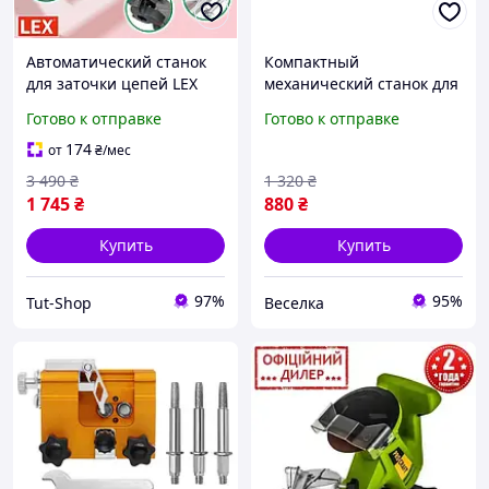
Автоматический станок
Компактный
для заточки цепей LEX
механический станок для
LXGC500 Станок для
заточки цепей бензопил
Готово к отправке
Готово к отправке
ручной заточки цепи
с 3 надфилями и
бензопилы
настройкой угла до 30°
174
от
₴
/мес
универсальный
FLAME
3 490
₴
1 320
₴
1 745
₴
880
₴
Купить
Купить
97%
95%
Tut-Shop
Веселка