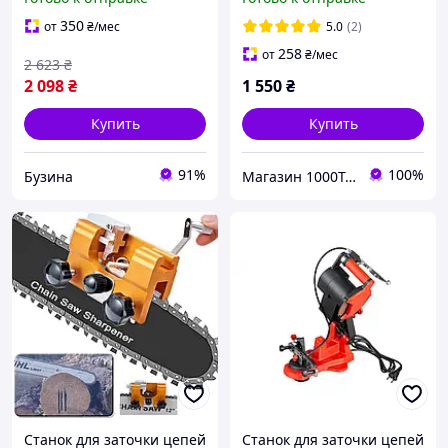
buzyna
Гарантия!
350
от
₴
/мес
5.0
(2)
258
от
₴
/мес
2 623
₴
2 098
₴
1 550
₴
Купить
Купить
91%
100%
Бузина
Магазин 1000Товарів!
Станок для заточки цепей
Станок для заточки цепей