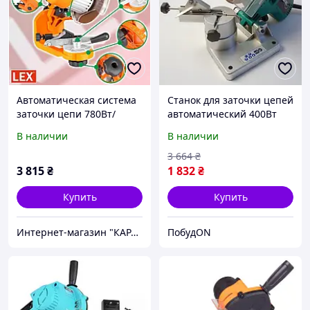
Автоматическая система
Станок для заточки цепей
заточки цепи 780Вт/
автоматический 400Вт
145мм LEX (Польша),
Euro Craft (Польша),
В наличии
В наличии
Станок для заточки цепи
Заточка для цепи, NQE
бензопил, XXK
3 664
₴
3 815
₴
1 832
₴
Купить
Купить
Интернет-магазин "КАРАПУЗИК"
ПобудON