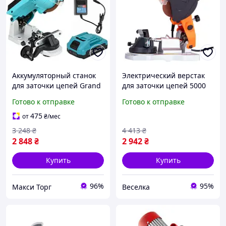
Аккумуляторный станок
Электрический верстак
для заточки цепей Grand
для заточки цепей 5000
МЗ-20
об/мин настольный с
Готово к отправке
Готово к отправке
подсветкой для садоводов
и лесников FLAME
475
от
₴
/мес
3 248
₴
4 413
₴
2 848
₴
2 942
₴
Купить
Купить
96%
95%
Макси Торг
Веселка