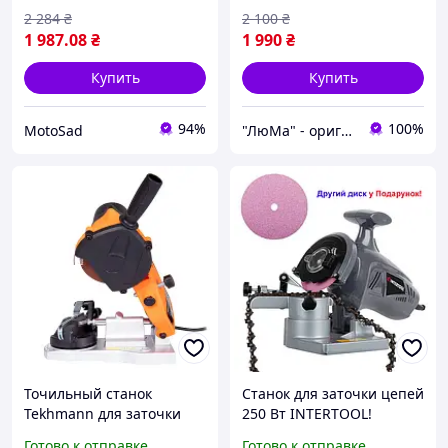
2 284
₴
2 100
₴
1 987
.08
₴
1 990
₴
Купить
Купить
94%
100%
MotoSad
"ЛюМа" - оригинальные инструменты из Европы
Точильный станок
Станок для заточки цепей
Tekhmann для заточки
250 Вт INTERTOOL!
цепей TCS-350 850538
Металлическая станина!
Готово к отправке
Готово к отправке