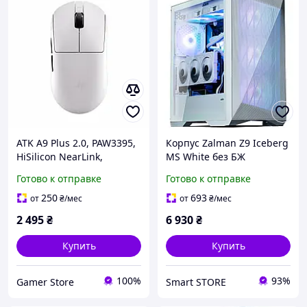
ATK A9 Plus 2.0, PAW3395,
Корпус Zalman Z9 Iceberg
HiSilicon NearLink,
MS White без БЖ
Huanuo lce Berry Pink Dot,
Готово к отправке
Готово к отправке
White/Біла (A9PlusW)
250
693
от
₴
/мес
от
₴
/мес
2 495
₴
6 930
₴
Купить
Купить
100%
93%
Gamer Store
Smart STORE