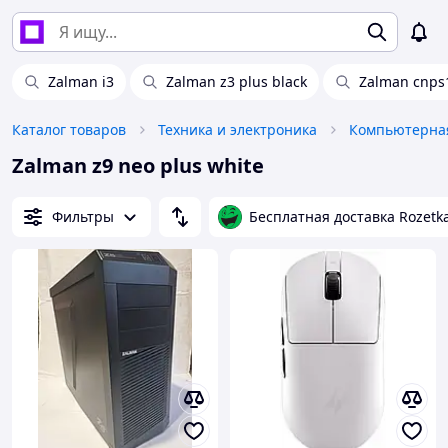
Zalman i3
Zalman z3 plus black
Zalman cnps1
Каталог товаров
Техника и электроника
Компьютерная
Zalman z9 neo plus white
Фильтры
Бесплатная доставка Rozetk