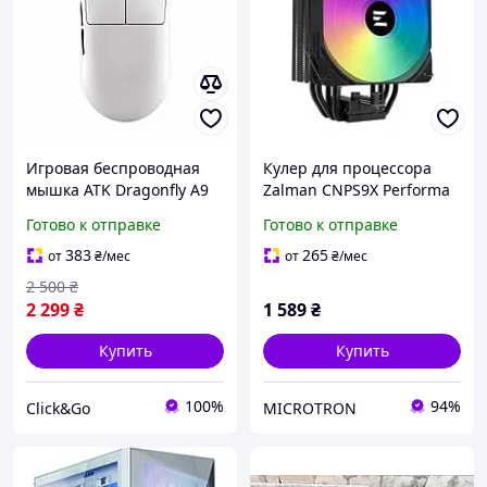
Игровая беспроводная
Кулер для процессора
мышка ATK Dragonfly A9
Zalman CNPS9X Performa
Plus / PixArt PAW3395 /
Plus ARGB, Black
Готово к отправке
Готово к отправке
26000 DPI / 57 г / White /
Белый
383
265
от
₴
/мес
от
₴
/мес
2 500
₴
2 299
₴
1 589
₴
Купить
Купить
100%
94%
Click&Go
MICROTRON