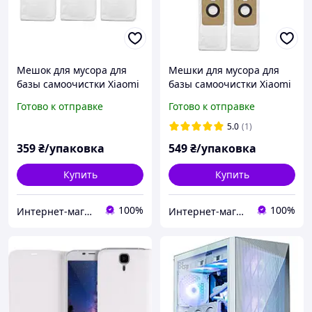
Мешок для мусора для
Мешки для мусора для
базы самоочистки Xiaomi
базы самоочистки Xiaomi
Dreame Bot Z10 Pro / L10
Dreame Bot Z10 Pro / L10
Готово к отправке
Готово к отправке
Pro / D10s Plus / D10 Plus /
Pro / D10s Plus / D10 Plus /
D9 Plus / 3 шт.
D9 Plus / 5 шт.
5.0
(1)
359
₴/упаковка
549
₴/упаковка
Купить
Купить
100%
100%
Интернет-магазин "UNISHOP"
Интернет-магазин "UNISHOP"