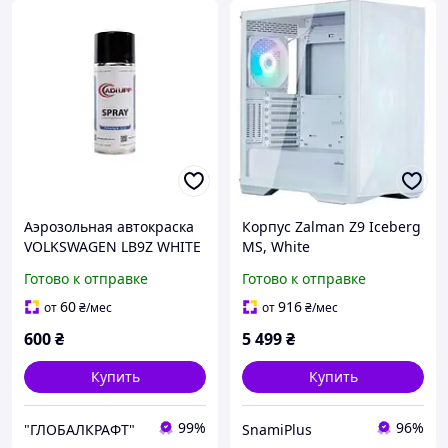
Аэрозольная автокраска
Корпус Zalman Z9 Iceberg
VOLKSWAGEN LB9Z WHITE
MS, White
SILVER MET Q499 ADI UPP
Готово к отправке
Готово к отправке
(400 мл)
60
916
от
₴
/мес
от
₴
/мес
600
₴
5 499
₴
Купить
Купить
99%
96%
"ГЛОБАЛКРАФТ"
SnamiPlus