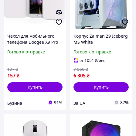
Чехол для мобильного
Корпус Zalman Z9 Iceberg
телефона Doogee X9 Pro
MS White
Package White DGA53-
Готово к отправке
Готово к отправке
BC000-00Z magic
1051
от
₴
/мес
197
₴
7 566
₴
157
₴
6 305
₴
Купить
Купить
91%
87%
Бузина
За UA