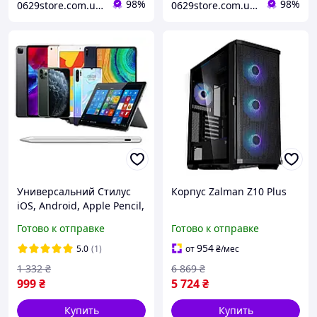
98%
98%
0629store.com.ua - Интернет магазин чехлов и защитных стекол для смартфонов
0629store.com.ua - Интернет магазин чехлов и защитных стекол для смартфонов
Универсальний Стилус
Корпус Zalman Z10 Plus
iOS, Android, Apple Pencil,
Microsoft Surface, Active
Готово к отправке
Готово к отправке
Magnetic 9 Gen Plus White
954
5.0
(1)
от
₴
/мес
1 332
₴
6 869
₴
999
₴
5 724
₴
Купить
Купить