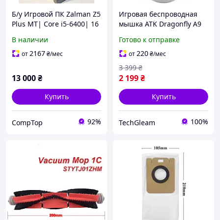
Б/у Игровой ПК Zalman Z5
Игровая беспроводная
Plus MT| Core i5-6400| 16
мышка ATK Dragonfly A9
GB RAM| 256 GB SSD +
Plus 2.0 / Три режима
В наличии
Готово к отправке
1000 GB HDD| Radeon RX
подключения / Сенсор
470 4GB
PixArt 3395 / 26000 DPI /
2167
220
от
₴
/мес
от
₴
/мес
White
3 399
₴
13 000
₴
2 199
₴
Купить
Купить
92%
100%
CompTop
TechGleam