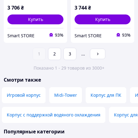
3 706
₴
3 744
₴
Купить
Купить
93%
93%
Smart STORE
Smart STORE
1
2
3
...
Показано 1 - 29 товаров из 3000+
Смотри также
Игровой корпус
Midi-Tower
Корпус для ПК
И
Корпус с поддержкой водяного охлаждения
Корпус для
Популярные категории