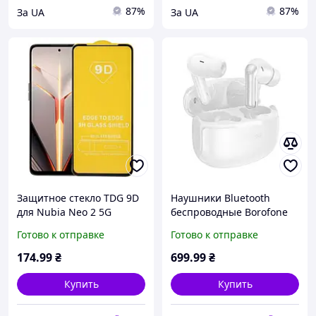
87%
87%
За UA
За UA
Защитное стекло TDG 9D
Наушники Bluetooth
для Nubia Neo 2 5G
беспроводные Borofone
(Z2352N) полная
FQ9 Plus вакуумные с
Готово к отправке
Готово к отправке
проклейка черный
микрофоном и
шумоподавлением
174
.99
₴
699
.99
₴
ANC+ENC White
Купить
Купить