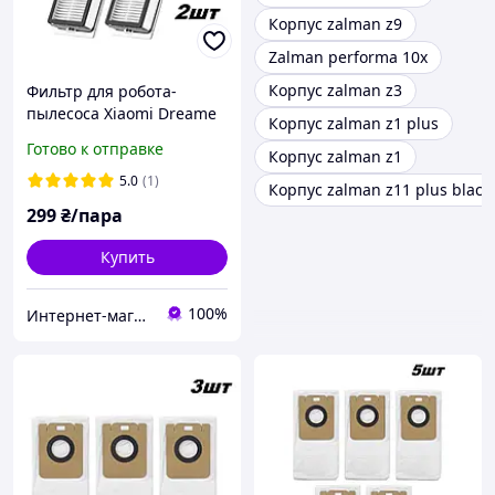
Корпус zalman z9
Zalman performa 10x
Корпус zalman z3
Фильтр для робота-
пылесоса Xiaomi Dreame
Корпус zalman z1 plus
L10s Ultra Pro/ L10 Ultra
Готово к отправке
Корпус zalman z1
Prime/ D10 Plus/ D10s
Plus/ X10/ X10+/ Z10/ W10/
5.0
(1)
Корпус zalman z11 plus black
F9/ Pro 2 шт.
299
₴/пара
Купить
100%
Интернет-магазин "UNISHOP"