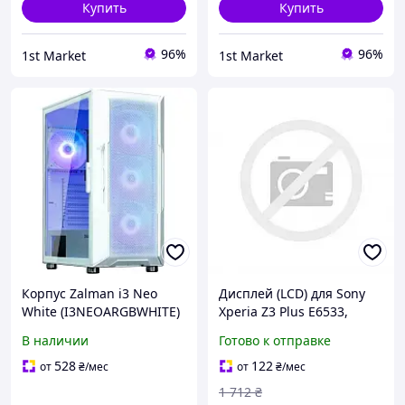
Купить
Купить
96%
96%
1st Market
1st Market
Корпус Zalman i3 Neo
Дисплей (LCD) для Sony
White (I3NEOARGBWHITE)
Xperia Z3 Plus E6533,
без БП
Xperia Z4 E6553 з
В наличии
Готово к отправке
тачскріном white Original
Quality
528
122
от
₴
/мес
от
₴
/мес
1 712
₴