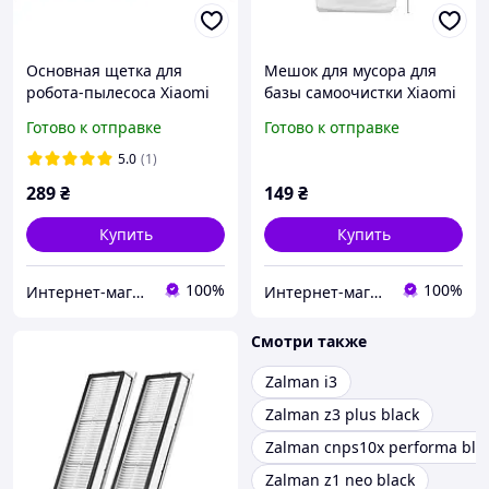
Основная щетка для
Мешок для мусора для
робота-пылесоса Xiaomi
базы самоочистки Xiaomi
Mop 1С STYTJ01ZHM Mop
Dreame Bot Z10 Pro / L10
Готово к отправке
Готово к отправке
2 Pro Ultra EU Dreame F9
Pro / D10s Plus / D10 Plus /
D9 Pro D10 Plus L10 Z10 1
D9 Plus / 1 шт.
5.0
(1)
шт.
289
₴
149
₴
Купить
Купить
100%
100%
Интернет-магазин "UNISHOP"
Интернет-магазин "UNISHOP"
Смотри также
Zalman i3
Zalman z3 plus black
Zalman cnps10x performa bla
Zalman z1 neo black