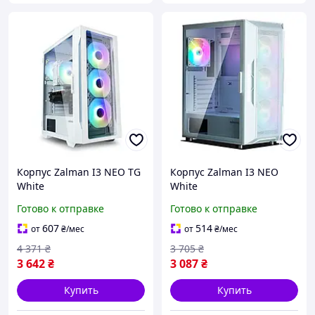
Корпус Zalman I3 NEO TG
Корпус Zalman I3 NEO
White
White
Готово к отправке
Готово к отправке
607
514
от
₴
/мес
от
₴
/мес
4 371
₴
3 705
₴
3 642
₴
3 087
₴
Купить
Купить