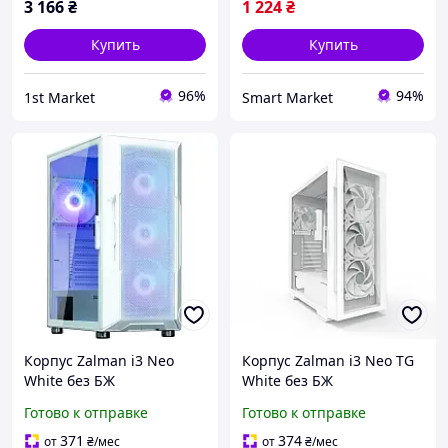
3 166
₴
1 224
₴
Купить
Купить
96%
94%
1st Market
Smart Market
Корпус Zalman i3 Neo
Корпус Zalman i3 Neo TG
White без БЖ
White без БЖ
Готово к отправке
Готово к отправке
371
374
от
₴
/мес
от
₴
/мес