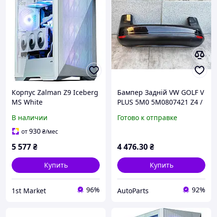
Корпус Zalman Z9 Iceberg
Бампер Задній VW GOLF V
MS White
PLUS 5M0 5M0807421 Z4 /
(Z9ICEBERGMSWHITE) без
C9Z 05-08
В наличии
Готово к отправке
БП
930
от
₴
/мес
5 577
₴
4 476
.30
₴
Купить
Купить
96%
92%
1st Market
AutoParts