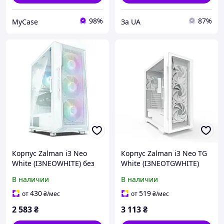
98%
87%
MyCase
За UA
Корпус Zalman i3 Neo
Корпус Zalman i3 Neo TG
White (I3NEOWHITE) без
White (I3NEOTGWHITE)
БП
без БП
В наличии
В наличии
430
519
от
₴
/мес
от
₴
/мес
2 583
₴
3 113
₴