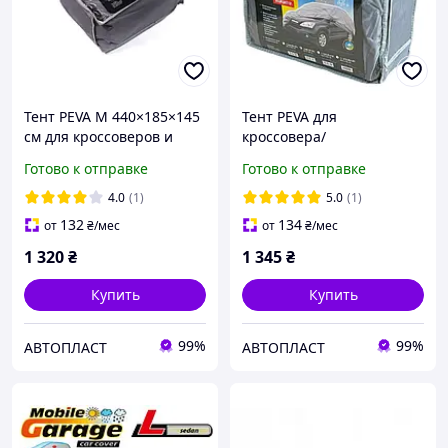
Тент PEVA M 440×185×145
Тент PEVA для
см для кроссоверов и
кроссовера/
хэтчбеков, флизелин,
внедорожника L
Готово к отправке
Готово к отправке
молния, уши под зеркала
480×195×155 см | С
DK472-PEVA-2M
флизелиновой
4.0
(1)
5.0
(1)
подкладкой, DK472-PEVA-
132
134
от
₴
/мес
от
₴
/мес
3L
1 320
₴
1 345
₴
Купить
Купить
99%
99%
АВТОПЛАСТ
АВТОПЛАСТ