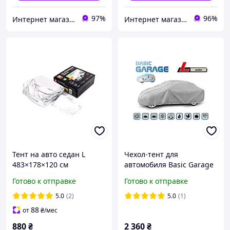
97%
96%
Интернет магазин "Тюн-Авто"
Интернет магазин автотоваров "Гараж"
Тент на авто седан L
Чехол-тент для
483×178×120 см
автомобиля Basic Garage
полиэстер с ушами и
размер L Sedan, Kegel-
Готово к отправке
Готово к отправке
молнией на двери DK471-
Błażusiak 425 - 470 см.
PE-3L
5.0
(2)
5.0
(1)
88
от
₴
/мес
880
₴
2 360
₴