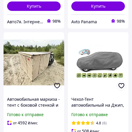
Купить
Купить
98%
98%
Авто7я. Інтернет магазин автотоварів avto7ya.com.ua
Avto Panama
Автомобильная маркиза -
Чехол-Тент
тент с боковой стенкой и
автомобильный на Джип,
комнатой-пристройкой
Кроссовер, SUV (L) д 430-
Готово к отправке
Готово к отправке
2,5 х 2,5 метра (съемный
460 см (Mobile Garage)
пол + LED свет)
4592
от
₴
/мес
4.8
(6)
508
от
₴
/мес