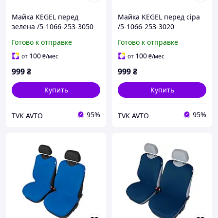
Майка KEGEL перед
Майка KEGEL перед сіра
зелена /5-1066-253-3050
/5-1066-253-3020
Готово к отправке
Готово к отправке
100
100
от
₴
/мес
от
₴
/мес
999
₴
999
₴
Купить
Купить
95%
95%
TVK AVTO
TVK AVTO