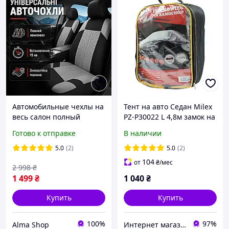
Автомобильные чехлы на
Тент на авто Седан Milex
весь салон полный
PZ-P30022 L 4,8м замок на
комплект для 5 сидений
двери, уши под зеркала
Готово к отправке
В наличии
серые защитные
передний и задний ряд в
5.0
(2)
5.0
(2)
наборе
104
от
₴
/мес
2 998
₴
1 499
₴
1 040
₴
Купить
Купить
100%
97%
Alma Shop
Интернет магазин "Тюн-Авто"