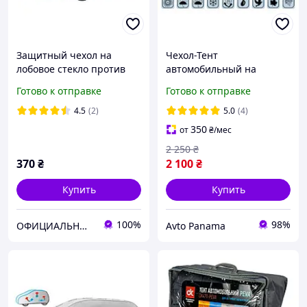
Защитный чехол на
Чехол-Тент
лобовое стекло против
автомобильный на
инея Winter, L 77х160см,
Хетчбэк / Универсал (L1) д
Готово к отправке
Готово к отправке
Kegel-Błażusiak
405-430 см (Basic Garage)
4.5
(2)
5.0
(4)
350
от
₴
/мес
2 250
₴
370
₴
2 100
₴
Купить
Купить
100%
98%
ОФИЦИАЛЬНЫЙ интернет-магазин "KEGEL 24" от официального импортера товаров KEGEL-BŁAŻUSIAK в Украину.
Avto Panama