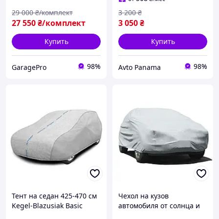
29 000
₴/комплект
3 200
₴
27 550
₴/комплект
3 050
₴
Купить
Купить
98%
98%
GaragePro
Avto Panama
Тент на седан 425-470 см
Чехол на кузов
Kegel-Blazusiak Basic
автомобиля от солнца и
Garage Sedan L /5-3963-
конденсата, Чехол