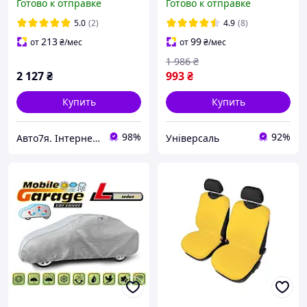
Готово к отправке
Готово к отправке
241-3021
накидка на машину
светоотражающий
5.0
(2)
4.9
(8)
водоотталкивающий
213
99
от
₴
/мес
от
₴
/мес
HDUEUW
1 986
₴
2 127
₴
993
₴
Купить
Купить
98%
92%
Авто7я. Інтернет магазин автотоварів avto7ya.com.ua
Універсаль