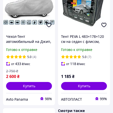
Чехол-Тент
Тент PEVA L 483×178×120
автомобильный на Джип,
см на седан с флисом,
Кроссовер, SUV (XL) д 450-
ушами и молнией DK471-
Готово к отправке
Готово к отправке
510 см (Basic Garage)
PEVA-3L
5.0
(4)
5.0
(7)
433
118
от
₴
/мес
от
₴
/мес
2 750
₴
2 600
₴
1 185
₴
Купить
Купить
98%
99%
Avto Panama
АВТОПЛАСТ
Смотри также