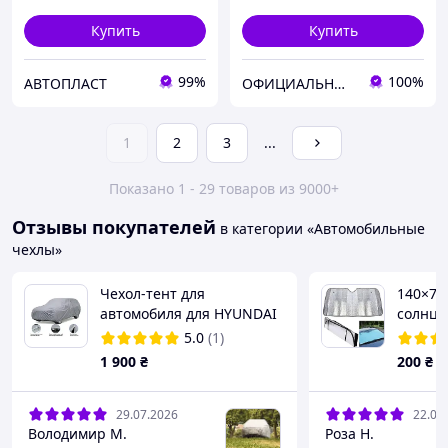
Купить
Купить
99%
100%
АВТОПЛАСТ
ОФИЦИАЛЬНЫЙ интернет-магазин "KEGEL 24" от официального импортера товаров KEGEL-BŁAŻUSIAK в Украину.
1
2
3
...
Показано 1 - 29 товаров из 9000+
Отзывы покупателей
в категории «Автомобильные
чехлы»
Чехол-тент для
140×70
автомобиля для HYUNDAI
солнца
ix35 Autovalom L SUV
авто н
5.0
(1)
(CC2504)
панель
1 900
₴
200
₴
стекла 
29.07.2026
22.07
Володимир М.
Роза Н.