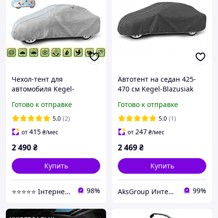
Чехол-тент для
Автотент на седан 425-
автомобиля Kegel-
470 см Kegel-Blazusiak
Blazusiak Mobile Garage L
Optimal Garage graphite,
Готово к отправке
Готово к отправке
Sedan (5-4112-248-3020)
Sedan L /5-4322-248-4010
5.0
(2)
5.0
(1)
415
247
от
₴
/мес
от
₴
/мес
2 490
₴
2 469
₴
Купить
Купить
98%
99%
⭐️⭐️⭐️⭐️⭐️ Інтернет-магазин "Autoval"
AksGroup Интернет-магазин автотоваров aksgroup.com.ua