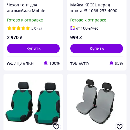
Чехол тент для
Майка KEGEL перед
автомобиля Mobile
жовта /5-1066-253-4090
Garage размер L Sedan,
Готово к отправке
Готово к отправке
Kegel-Błażusiak 425 - 470
см.
100
5.0
(2)
от
₴
/мес
2 970
₴
999
₴
Купить
Купить
100%
95%
ОФИЦИАЛЬНЫЙ интернет-магазин "KEGEL 24" от официального импортера товаров KEGEL-BŁAŻUSIAK в Украину.
TVK AVTO