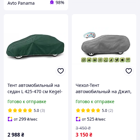
98%
Avto Panama
Тент автомобильный на
Чехол-Тент
седан L 425-470 см Kegel-
автомобильный на Джип,
Blazusiak Membrane
Кроссовер, SUV (XL) д 450-
Готово к отправке
Готово к отправке
Garage 5-4743-248-3050
510 см (Mobile Garage)
5.0
(3)
5.0
(2)
299
525
от
₴
/мес
от
₴
/мес
3 450
₴
2 988
₴
3 150
₴