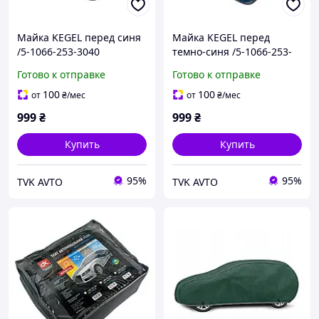
Майка KEGEL перед синя
Майка KEGEL перед
/5-1066-253-3040
темно-синя /5-1066-253-
4030
Готово к отправке
Готово к отправке
100
100
от
₴
/мес
от
₴
/мес
999
₴
999
₴
Купить
Купить
95%
95%
TVK AVTO
TVK AVTO