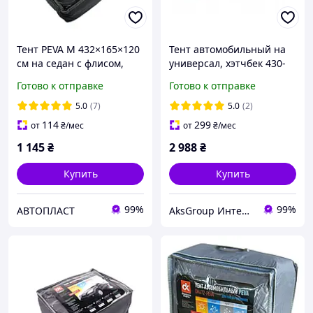
Тент PEVA M 432×165×120
Тент автомобильный на
см на седан с флисом,
универсал, хэтчбек 430-
ушами и молнией DK471-
455 см Kegel-Blazusiak
Готово к отправке
Готово к отправке
PEVA-2M
Membrane Garage L2 5-
4728-248-3050
5.0
(7)
5.0
(2)
114
299
от
₴
/мес
от
₴
/мес
1 145
₴
2 988
₴
Купить
Купить
99%
99%
АВТОПЛАСТ
AksGroup Интернет-магазин автотоваров aksgroup.com.ua