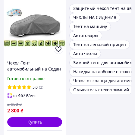
Защитный чехол тент на авт
ЧЕХЛЫ НА СИДЕНИЯ
Тент на машину
Автотовары
Тент на легковой прицеп
Авто чехлы
Зимний тент для автомобиля
Чехол-Тент
автомобильный на Седан
Накидка на лобовое стекло от
(L) д 425-470 см (Mobile
Готово к отправке
Чехол от солнца для автомоб
Garage)
5.0
(2)
Омыватель стекол зимний
467
от
₴
/мес
2 950
₴
2 800
₴
Купить