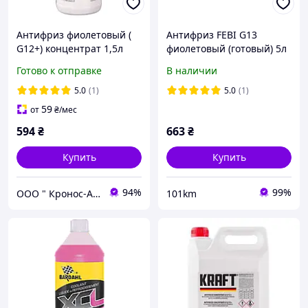
Антифриз фиолетовый (
Антифриз FEBI G13
G12+) концентрат 1,5л
фиолетовый (готовый) 5л
FEBI19400, FE19400
Готово к отправке
В наличии
5.0
(1)
5.0
(1)
59
от
₴
/мес
594
₴
663
₴
Купить
Купить
94%
99%
ООО " Кронос-Авто"
101km