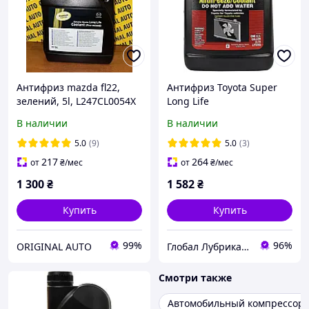
Антифриз mazda fl22,
Антифриз Toyota Super
зелений, 5l, L247CL0054X
Long Life
Antifreeze/Coolant (-37°C)
В наличии
В наличии
розовый, 3.78л (00272-
SLLC2)
5.0
(9)
5.0
(3)
217
264
от
₴
/мес
от
₴
/мес
1 300
₴
1 582
₴
Купить
Купить
99%
96%
ORIGINAL AUTO
Глобал Лубрикантс Украина
Смотри также
Автомобильный компрессор