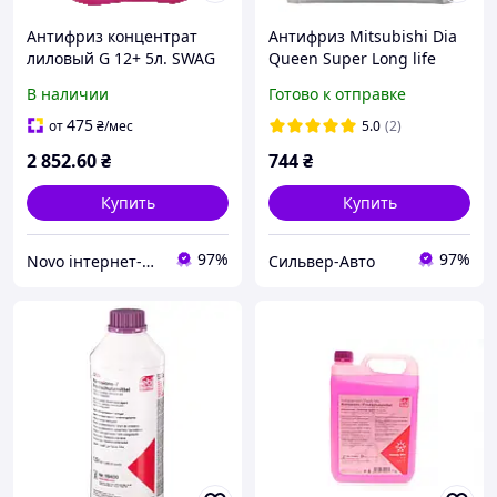
Антифриз концентрат
Антифриз Mitsubishi Dia
лиловый G 12+ 5л. SWAG
Queen Super Long life
Coolant (зеленый
В наличии
Готово к отправке
концентрат) 2л
475
от
₴
/мес
5.0
(2)
2 852
.60
₴
744
₴
Купить
Купить
97%
97%
Novo інтернет-магазин автозапчастин
Сильвер-Авто