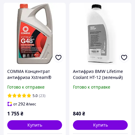
COMMA Концентрат
Антифриз BMW Lifetime
антифриза Xstream®
Coolant HT-12 (зеленый)
G48® 5л
1,5л
Готово к отправке
Готово к отправке
5.0
(23)
292
от
₴
/мес
1 755
₴
840
₴
Купить
Купить