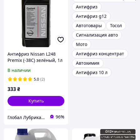
Антифриз
Антифриз g12
Автотовары
Тосол
Сигнализация авто
Мото
Антифриз концентрат
Антифриз Nissan L248
Premix (-38С) зелёный, 1л
Автохимия
(KE902-99935)
В наличии
Антифриз 10 л
5.0
(2)
333
₴
Купить
96%
Глобал Лубрикантс Украина