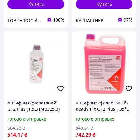
Купить
Купить
100%
97%
ТОВ "НІКОС-АВТО"
БУСПАРТНЕР
Антифриз (фіолетовий)
Антифриз (фиолетовый)
G12 Plus (1.5L) (MB325.3)
Readymix G12 Plus (-35°C
(Концентрат)
готов к применению) (5 л)
Готово к отправке
Готово к отправке
584
.28
₴
843
.51
₴
514
.17
₴
742
.29
₴