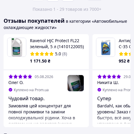
Показано 1 - 29 товаров из 7000+
Отзывы покупателей
в категории «Автомобильные
охлаждающие жидкости»
Ravenol HJC Protect FL22
Антифр
зеленый, 5 л (1410122005)
C-35 G1
концентрат антифриза
5.0
(8)
1 171
.50
₴
952
₴
05.08.2026
29.07
Олег О.
Никита Ш.
Куплено на Prom.ua
Куплено на Prom.
Чудовий товар.
Супер
Замовляв цей концентрат для
Bardahl, как об
повної промивки та заміни
уровень! Заказ 
охолоджувальної рідини. Хоча в
быстро, всё акку
систему ще не заливав (чекаю
упаковано в фир
вільних вихідних), але продукції
брендированную 