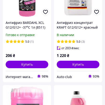
Антифриз BARDAHL XCL
Антифриз концентрат
G12/G12+ -37°C 1л (8511)
KRAFT G12/G12+ красный
5 л KF104
Готово к отправке
В наличии
5.0
(1)
5.0
(3)
203
от
₴
/мес
206
₴
1 220
₴
Купить
Купить
98%
93%
Интернет-магазин BiBiOil
Auto-club