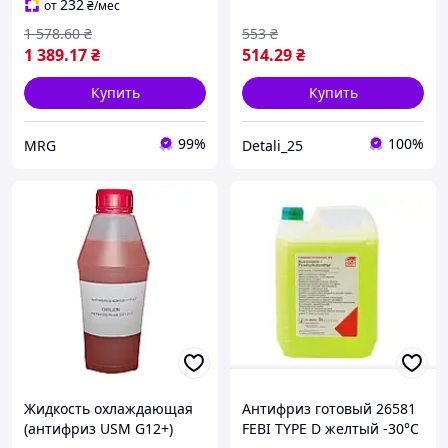
232
от
₴
/мес
1 578
.60
₴
553
₴
1 389
.17
₴
514
.29
₴
Купить
Купить
99%
100%
MRG
Detali_25
Жидкость охлаждающая
Антифриз готовый 26581
(антифриз USM G12+)
FEBI TYPE D желтый -30°C