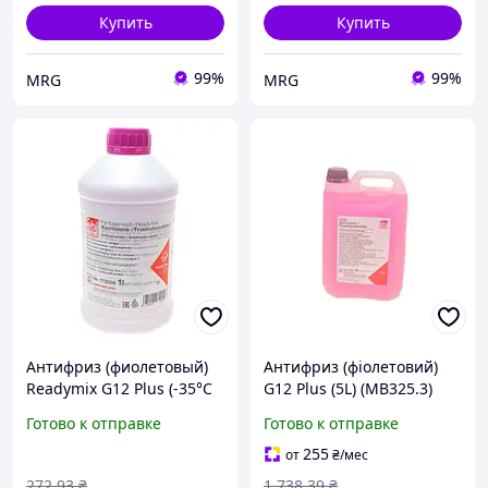
Купить
Купить
99%
99%
MRG
MRG
Антифриз (фиолетовый)
Антифриз (фіолетовий)
Readymix G12 Plus (-35°C
G12 Plus (5L) (MB325.3)
готов к применению) (1л)
(Концентрат)
Готово к отправке
Готово к отправке
255
от
₴
/мес
272
.93
₴
1 738
.39
₴