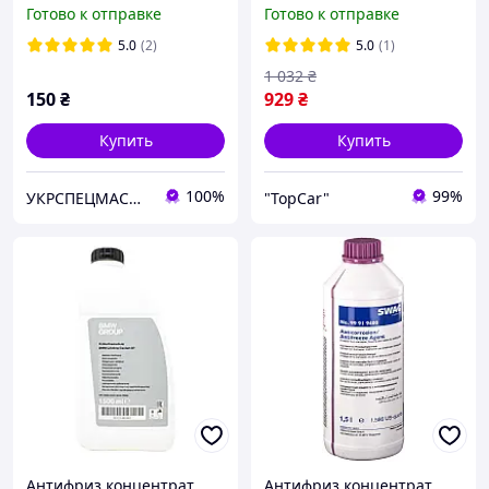
концентрат,1л
5 л
Готово к отправке
Готово к отправке
5.0
(2)
5.0
(1)
1 032
₴
150
₴
929
₴
Купить
Купить
100%
99%
УКРСПЕЦМАСЛА ТД, ООО
"TopCar"
Антифриз концентрат
Антифриз концентрат