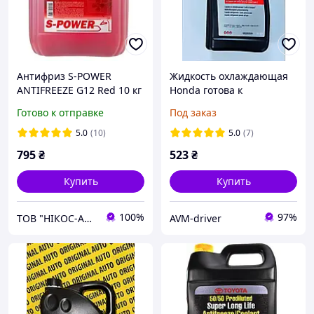
Антифриз S-POWER
Жидкость охлаждающая
ANTIFREEZE G12 Red 10 кг
Honda готова к
использованию 1л
Готово к отправке
Под заказ
(08CLAG016S2)
5.0
(10)
5.0
(7)
795
₴
523
₴
Купить
Купить
100%
97%
ТОВ "НІКОС-АВТО"
AVM-driver