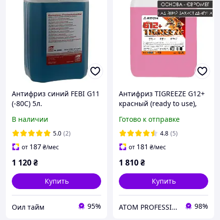
Антифриз синий FEBI G11
Антифриз TIGREEZE G12+
(-80С) 5л.
красный (ready to use),
10L
В наличии
Готово к отправке
5.0
(2)
4.8
(5)
187
181
от
₴
/мес
от
₴
/мес
1 120
₴
1 810
₴
Купить
Купить
95%
98%
Оил тайм
ATOM PROFESSIONAL - Интернет магазин автохимии