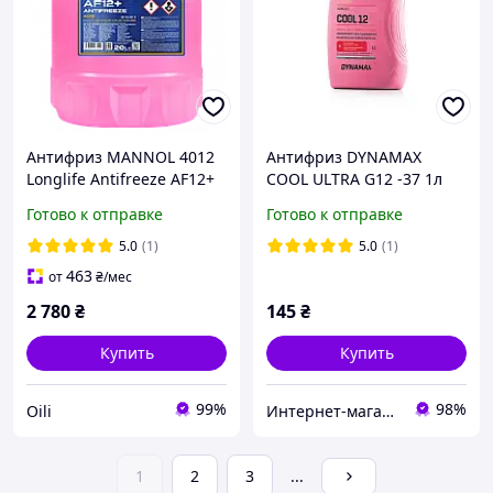
Антифриз MANNOL 4012
Антифриз DYNAMAX
Longlife Antifreeze AF12+
COOL ULTRA G12 -37 1л
-40°C 20л красный
красный
Готово к отправке
Готово к отправке
готовый раствор
(охлаждающая жидкость)
5.0
(1)
5.0
(1)
463
от
₴
/мес
2 780
₴
145
₴
Купить
Купить
99%
98%
Oili
Интернет-магазин BiBiOil
1
2
3
...