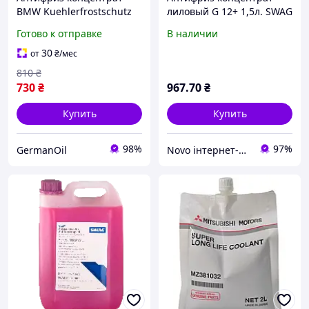
BMW Kuehlerfrostschutz
лиловый G 12+ 1,5л. SWAG
1,5л 83515A6CDD7
Готово к отправке
В наличии
30
от
₴
/мес
810
₴
730
₴
967
.70
₴
Купить
Купить
98%
97%
GermanOil
Novo інтернет-магазин автозапчастин