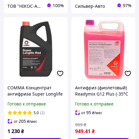
100%
97%
ТОВ "НІКОС-АВТО"
Сильвер-Авто
COMMA Концентрат
Антифриз (фиолетовый)
антифриза Super Longlife
Readymix G12 Plus (-35°C
Red 5л
готовый к применению)
Готово к отправке
Готово к отправке
(5L) 172010 , Febi Bilstein
95
5.0
(2)
от
₴
/мес
205
от
₴
/мес
959
₴
1 230
₴
949
.41
₴