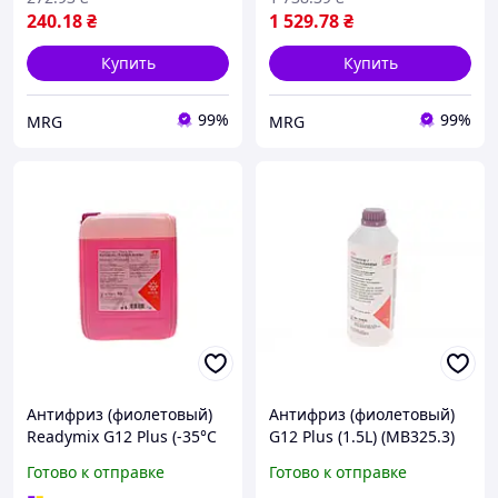
240
.18
₴
1 529
.78
₴
Купить
Купить
99%
99%
MRG
MRG
Антифриз (фиолетовый)
Антифриз (фиолетовый)
Readymix G12 Plus (-35°C
G12 Plus (1.5L) (MB325.3)
готов к применению) (10
(Концентрат) 19400 Крос
Готово к отправке
Готово к отправке
л)
код SOA868V9270