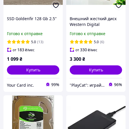
SSD Goldenfir 128 Gb 2.5"
Внешний жесткий диск
Western Digital
1TB/1000GB 5400 об/мин
Готово к отправке
Готово к отправке
USB 3.0 2.5 в кейсе,
портативный HDD
5.0
(13)
5.0
(6)
183
330
от
₴
/мес
от
₴
/мес
1 099
₴
3 300
₴
Купить
Купить
99%
96%
Your Card inc.
"PlayCat": играй на максимум!