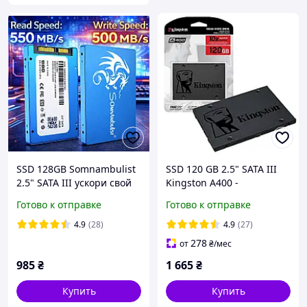
SSD 128GB Somnambulist
SSD 120 GB 2.5" SATA III
2.5" SATA III ускори свой
Kingston A400 -
ПК до 550MB/s | быстрый
твердотельный
Готово к отправке
Готово к отправке
старт системы
накопительный (жесткий)
диск SA400S37/120G
4.9
(28)
4.9
(27)
(770001214)
278
от
₴
/мес
985
₴
1 665
₴
Купить
Купить