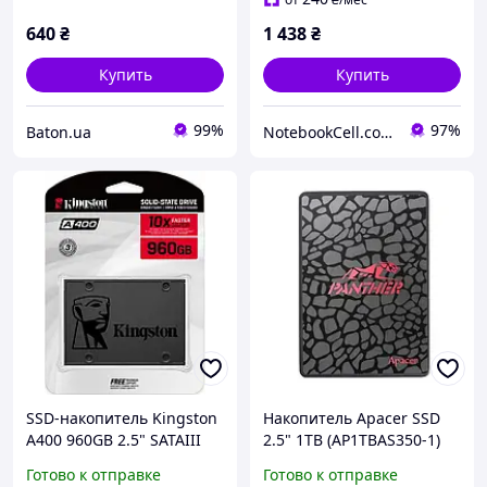
640
₴
1 438
₴
Купить
Купить
99%
97%
Baton.ua
NotebookCell.com.ua
SSD-накопитель Kingston
Накопитель Apacer SSD
A400 960GB 2.5" SATAIII
2.5" 1TB (AP1TBAS350-1)
TLC (SA400S37/960G)
Готово к отправке
Готово к отправке