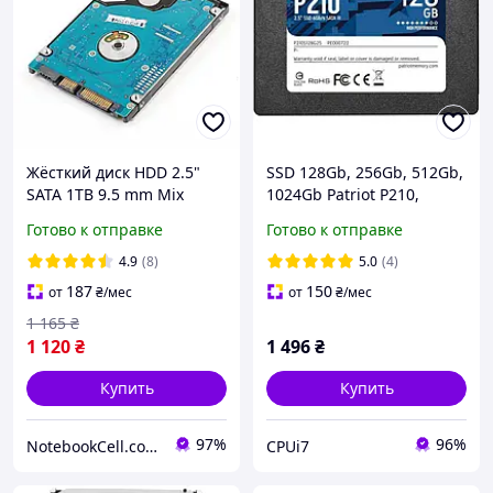
Жёсткий диск HDD 2.5"
SSD 128Gb, 256Gb, 512Gb,
SATA 1TB 9.5 mm Mix
1024Gb Patriot P210,
Brand бу
SATA3, 2.5", 3D TLC,
Готово к отправке
Готово к отправке
520/430 МБ/с
4.9
(8)
5.0
(4)
187
150
от
₴
/мес
от
₴
/мес
1 165
₴
1 120
₴
1 496
₴
Купить
Купить
97%
96%
NotebookCell.com.ua
CPUi7