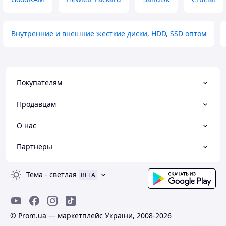
(MSI Z890 Carbon
використання 44-48
навантаженням д
Внутренние и внешние жесткие диски, HDD, SSD оптом
Товар надано з о
фіскальним чеком.
магазину станови
момент придбання
замість 60 місяці
Покупателям
Преимущества
Швидкий, надійн
Продавцам
найкраща ціна се
момент придбанн
О нас
Недостатки
Гарантія від мага
Партнеры
місяці замість 60 
від виробника.
Тема
-
светлая
BETA
© Prom.ua — маркетплейс України, 2008-2026