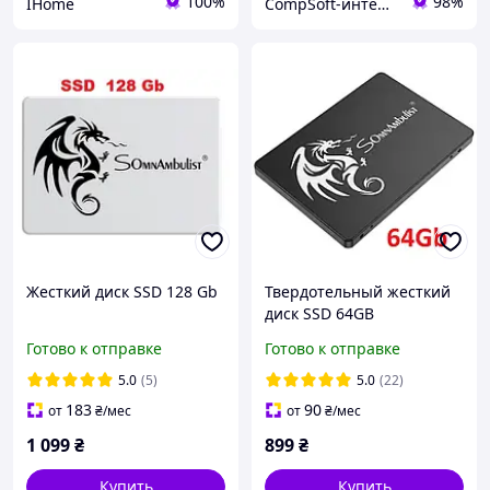
100%
98%
IHome
CompSoft-интернет магазин компьютерных комплектующих
Жесткий диск SSD 128 Gb
Твердотельный жесткий
диск SSD 64GB
SomnAmbulist 2.5"
Готово к отправке
Готово к отправке
SATAIII, SSD накопитель
64GB Гб для ноутбука и
5.0
(5)
5.0
(22)
ПК
183
90
от
₴
/мес
от
₴
/мес
1 099
₴
899
₴
Купить
Купить