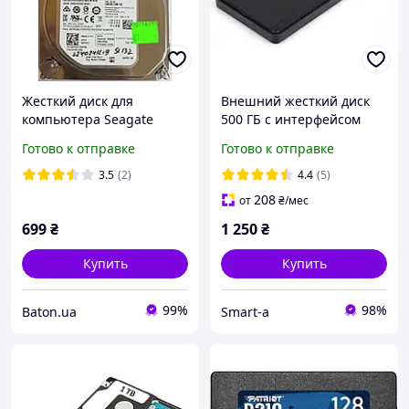
Жесткий диск для
Внешний жесткий диск
компьютера Seagate
500 ГБ с интерфейсом
Barracuda 500GB 3.5"
USB 3.0, портативный
Готово к отправке
Готово к отправке
32MB 7200rpm 6Gb/s
жесткий диск для ПК и
(ST500DM009) SATA-III Б/У
ноутбука
3.5
(2)
4.4
(5)
208
от
₴
/мес
699
₴
1 250
₴
Купить
Купить
99%
98%
Baton.ua
Smart-a