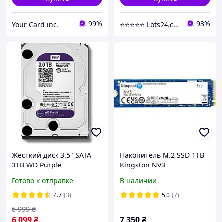
99%
93%
Your Card inc.
⭐️⭐️⭐️⭐️⭐️ Lots24.com.ua
Жесткий диск 3.5" SATA
Накопитель M.2 SSD 1TB
3TB WD Purple
Kingston NV3
(WD33PURZ)
(SNV3S/1000G)
Готово к отправке
В наличии
4.7
(3)
5.0
(7)
6 999
₴
6 099
₴
7 350
₴