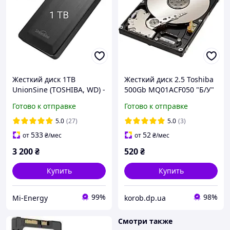
Жесткий диск 1TB
Жесткий диск 2.5 Toshiba
UnionSine (TOSHIBA, WD) -
500Gb MQ01ACF050 "Б/У"
HD007 для ПК / MacOS /
Готово к отправке
Готово к отправке
PS4 / XBox .Оригинал!
Портативный внешний
5.0
(27)
5.0
(3)
533
52
от
₴
/мес
от
₴
/мес
3 200
₴
520
₴
Купить
Купить
99%
98%
Mi-Energy
korob.dp.ua
Смотри также