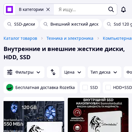
В категории
SSD-диски
Внешний жесткий диск
Ssd 120 
Каталог товаров
Техника и электроника
Компьютерная
Внутренние и внешние жесткие диски,
HDD, SSD
Фильтры
Цена
Тип диска
Фо
Бесплатная доставка Rozetka
SSD
HDD+SSD