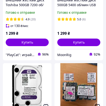
Внешний жесткий диск
Внешний жесткий диск
Toshiba 500GB 7200 об/
500GB 5400 об/мин USB
мин USB 3.0 2.5 в кейсе,
3.0 2.5 в кейсе,
Готово к отправке
Готово к отправке
портативный HDD
портативный HDD
4.9
(20)
5.0
(6)
130
от
₴
/мес
1 299
₴
1 299
₴
Купить
Купить
96%
92%
"PlayCat": играй на максимум!
MoonRig