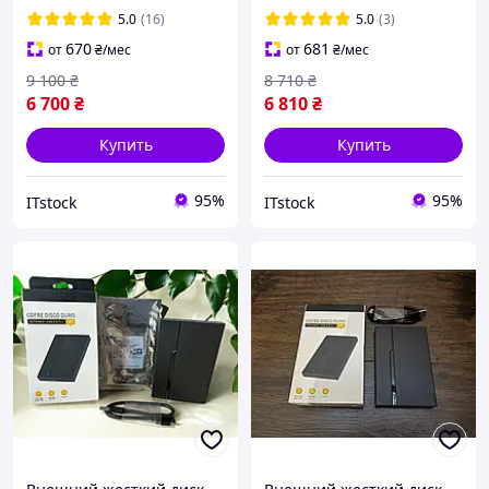
5.0
(16)
5.0
(3)
670
681
от
₴
/мес
от
₴
/мес
9 100
₴
8 710
₴
6 700
₴
6 810
₴
Купить
Купить
95%
95%
ITstock
ITstock