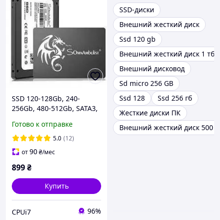
SSD-диски
Внешний жесткий диск
Ssd 120 gb
Внешний жесткий диск 1 тб
Внешний дисковод
Sd micro 256 GB
Ssd 128
Ssd 256 гб
SSD 120-128Gb, 240-
256Gb, 480-512Gb, SATA3,
Жесткие диски ПК
2.5 Китайские
Готово к отправке
Внешний жесткий диск 500 г
твердотельные
накопители
5.0
(12)
90
от
₴
/мес
899
₴
Купить
96%
CPUi7