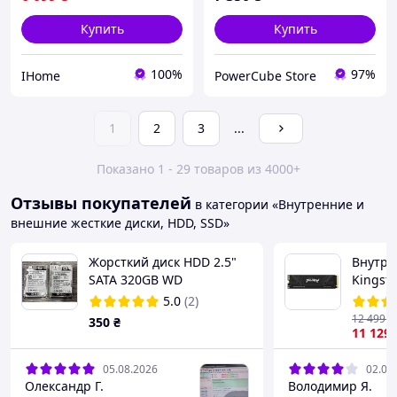
Купить
Купить
100%
97%
IHome
PowerCube Store
1
2
3
...
Показано 1 - 29 товаров из 4000+
Отзывы покупателей
в категории «Внутренние и
внешние жесткие диски, HDD, SSD»
Жорсткий диск HDD 2.5"
Внутре
SATA 320GB WD
Kingst
WD3200BEKT-75PVMT1 (б/
G5 (SFY
5.0
(2)
в)
12 499
₴
350
₴
11 129
05.08.2026
02.08
Олександр Г.
Володимир Я.