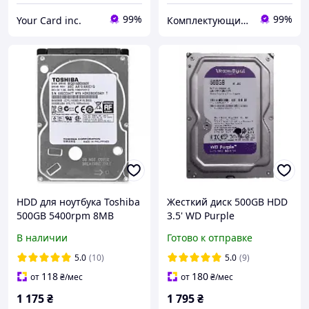
99%
99%
Your Card inc.
Комплектующие для компьютерной техники 2400
HDD для ноутбука Toshiba
Жесткий диск 500GB HDD
500GB 5400rpm 8MB
3.5' WD Purple
MQ01ABD050V+ 2.5 SATA
В наличии
Готово к отправке
5.0
(10)
5.0
(9)
118
180
от
₴
/мес
от
₴
/мес
1 175
₴
1 795
₴