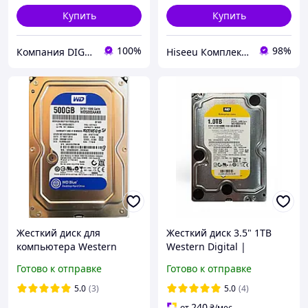
Купить
Купить
100%
98%
Компания DIGITALFURY - производитель игровых и профессиональных компьютеров класса премиум.
Hiseeu Комплект Видеонаблюдения
Жесткий диск для
Жесткий диск 3.5" 1TB
компьютера Western
Western Digital |
Digital 500GB 3.5" 16MB
WD1003FBYX | 7200 об/
Готово к отправке
Готово к отправке
7200rpm 6Gb/s
мин | 64 MB | SATA II Б/У
(WD5000AAKX) SATAIII Б/У
5.0
(3)
5.0
(4)
240
от
₴
/мес