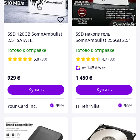
SSD 120GB SomnAmbulist
SSD накопитель
2.5" SATA III
SomnAmbulist 256GB 2.5"
твердотельный
SATA III (6Gb/s) -
Готово к отправке
Готово к отправке
накопитель 550/510 MB/s
Скоростной внутренний
для ноутбука и ПК
диск для ноутбука и ПК
5.0
(30)
4.7
(33)
145
от
₴
/мес
929
₴
1 450
₴
Купить
Купить
99%
96%
Your Card inc.
IT Teh"Nika"