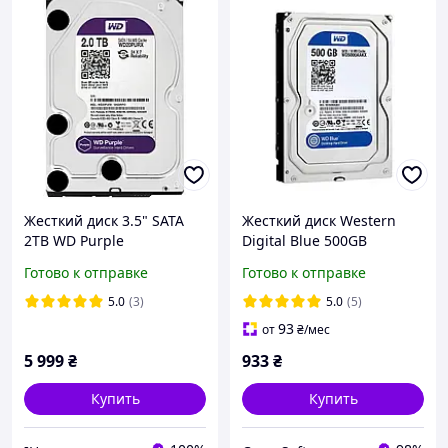
Жесткий диск 3.5" SATA
Жесткий диск Western
2TB WD Purple
Digital Blue 500GB
(WD22PURZ)
7200rpm 16MB SATAIII
Готово к отправке
Готово к отправке
(WD5000AAKX) 3.5
Refurbished
5.0
(3)
5.0
(5)
93
от
₴
/мес
5 999
₴
933
₴
Купить
Купить