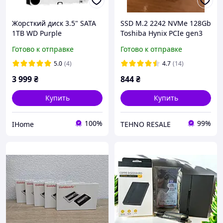
Жорсткий диск 3.5" SATA
SSD M.2 2242 NVMe 128Gb
1TB WD Purple
Toshiba Hynix PCIe gen3
(WD10PURX) тільки дві
x2 kbg30zmt128g
Готово к отправке
Готово к отправке
штуки знижка!!!
5.0
(4)
4.7
(14)
3 999
₴
844
₴
Купить
Купить
100%
99%
IHome
TEHNO RESALE