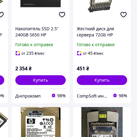
Накопитель SSD 2.5"
Жесткий диск для
P
240GB S650 HP
сервера 72Gb HP
(345M8AA) p
431954-002, 10000rpm
Готово к отправке
Готово к отправке
32MB (DG072ABAB3)
2.5" SAS БУ
235
45
от
₴
/мес
от
₴
/мес
2 354
₴
451
₴
Купить
Купить
0%
98%
98%
Дніпрокомп
CompSoft-интернет магазин компьютерных комплектующих