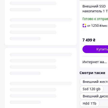
Внешний SSD
накопитель 1 
3.1
Готово к отпра
1250
от
₴
/мес
7 499
₴
Купит
Интернет магазин GSM-V
Смотри также
Внешний жест
Ssd 120 gb
Внешний диск
Hdd 1Tb