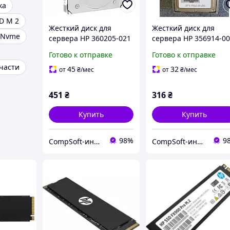
ка
D M 2
Жесткий диск для
Жесткий диск для
Nvme
сервера HP 360205-021
сервера HP 356914-0
72.8GB 10000rpm 8MB
36.4GB 15000rpm 8M
Готово к отправке
Готово к отправке
(BD0728A4C4) 3.5"
(BF0368A4B9) 3.5"
пчасти
Ultra320 SCSI БУ
Ultra320 SCSI
45
32
от
₴
/мес
от
₴
/мес
451
₴
316
₴
Купить
Купить
98%
9
CompSoft-интернет магазин компьютерных комплектующих
CompSoft-интернет магазин компьютерных комплектующих