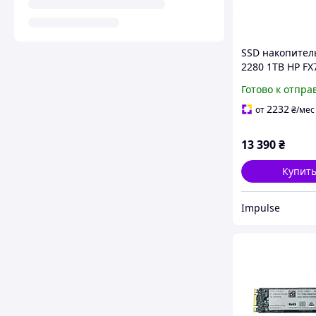
SSD накопител
2280 1TB HP FX
высокоскорост
Готово к отпра
твердотельный
dutyfree
2232
от
₴
/мес
13 390
₴
Купит
Impulse