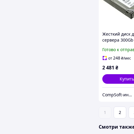
Жесткий диск 
сервера 300Gb
EF0300FATFD (5
Готово к отпра
001) 15K 3,5" S
248
от
₴
/мес
2 481
₴
Купит
CompSoft-интернет магазин компьютерных комплектующих
1
2
Смотри такж