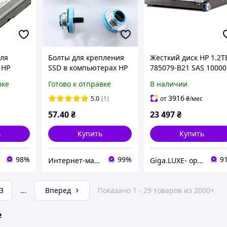
для
Болты для крепления
Жесткий диск HP 1.2T
 HP
SSD в компьютерах HP
785079-B21 SAS 10000
33871-
RPM 2.5"
вке
Готово к отправке
В наличии
AS БУ
3916
5.0
(1)
от
₴
/мес
57
.40
₴
23 497
₴
ь
Купить
Купить
98%
99%
9
Интернет-маркет "Stream PC" все для Вас и вашего дома!
Giga.LUXE- оригинальная техника
3
...
Вперед
Показано 1 - 29 товаров из 2000+
е