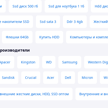
ли
Ssd диск 500 гб
Ssd для ноутбука 1 тб
Hdd ди
е накопители SSD
Ssd sata 3
Ddr 3 4gb
Жесткий
Флешки 64Gb
Купить HDD
Компьютеры и компл
производители
Apacer
Kingston
WD
Samsung
Western Dig
Sandisk
Crucial
Acer
Dell
Micron
Wi
внешние жесткие диски, HDD, SSD оптом
Внутренние и вн