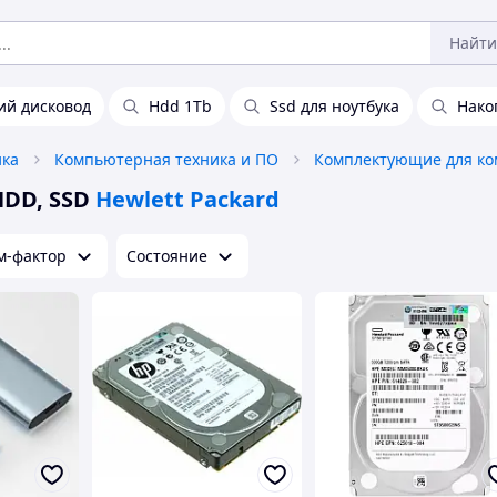
Найти
й дисковод
Hdd 1Tb
Ssd для ноутбука
Нако
ика
Компьютерная техника и ПО
HDD, SSD
Hewlett Packard
м-фактор
Состояние