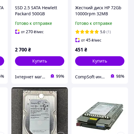
TA
SSD 2.5 SATA Hewlett
Жесткий диск HP 72Gb
Packard 500GB
10000rpm 32MB
 с
(DG072BABCE) 2.5" SAS
Готово к отправке
Готово к отправке
270
от
₴
/мес
5.0
(1)
45
от
₴
/мес
2 700
₴
451
₴
Купить
Купить
6%
99%
98%
Інтернет магазин "KSEON"
CompSoft-интернет магазин компьютерных комплектующих