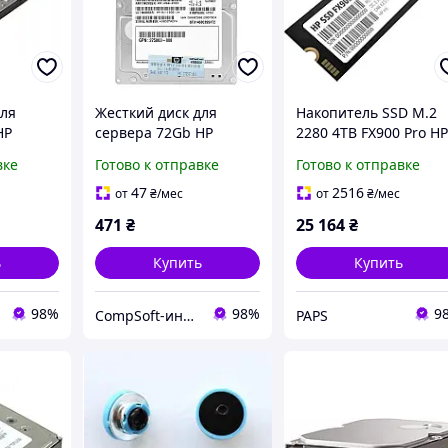
для
Жесткий диск для
Накопитель SSD M.2
HP
сервера 72Gb HP
2280 4TB FX900 Pro H
0000rpm
504015-001, 10000rpm
(4A3U2AA) (f49018)
вке
Готово к отправке
Готово к отправке
JA) 2.5"
32MB (DG0072BALVL)
2.5" SAS БУ
47
2516
от
₴
/мес
от
₴
/мес
471
₴
25 164
₴
ь
Купить
Купить
98%
98%
9
CompSoft-интернет магазин компьютерных комплектующих
PAPS