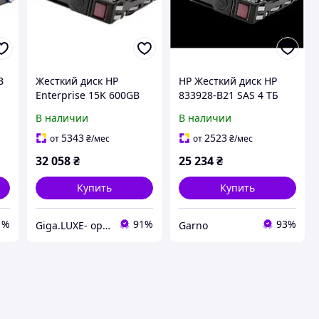
B
Жесткий диск HP
НР Жесткий диск HP
Enterprise 15K 600GB
833928-B21 SAS 4 ТБ
SAS 12G 2.5" 870757-
7200 об/мин 3.5"
В наличии
В наличии
B21
5343
2523
от
₴
/мес
от
₴
/мес
32 058
₴
25 234
₴
Купить
Купить
1%
91%
93%
Giga.LUXE- оригинальная техника
Garno