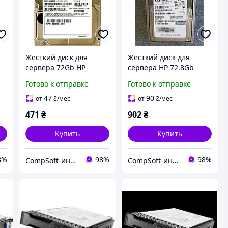
Жесткий диск для
Жесткий диск для
P
сервера 72Gb HP
сервера HP 72.8Gb
430165-002, 10000rpm
356914-002 15000rpm
Готово к отправке
Готово к отправке
32MB (DG072BB975)
(BF07287B55) 3.5" SCSI
2.5" SAS БУ
47
90
от
₴
/мес
от
₴
/мес
471
₴
902
₴
Купить
Купить
8%
98%
98%
CompSoft-интернет магазин компьютерных комплектующих
CompSoft-интернет магазин компьютерных комплектующих