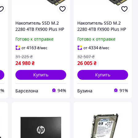
Накопитель SSD M.2
Накопитель SSD M.2
2280 4TB FX900 Plus HP
2280 4TB FX900 Plus HP
sea
mayak
Готово к отправке
Готово к отправке
B
4163
4334
от
₴
/мес
от
₴
/мес
31 225
₴
32 507
₴
24 980
₴
26 005
₴
Купить
Купить
2%
94%
91%
Барселона
Бузина