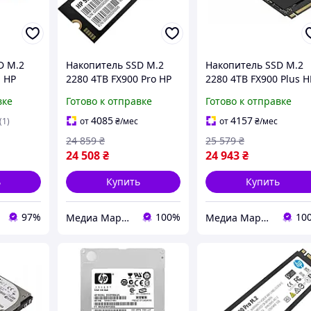
D M.2
Накопитель SSD M.2
Накопитель SSD M.2
1 HP
2280 4TB FX900 Pro HP
2280 4TB FX900 Plus H
7BCO)
(4A3U2AA)
(7F619AA)
вке
Готово к отправке
Готово к отправке
4085
4157
(1)
от
₴
/мес
от
₴
/мес
24 859
₴
25 579
₴
24 508
₴
24 943
₴
ь
Купить
Купить
97%
100%
10
Медиа Маркет
Медиа Маркет