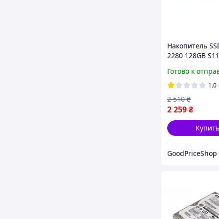
Накопитель SS
2280 128GB S1
(PSSBN128GA8
Готово к отпра
1.0
2 510
₴
2 259
₴
Купит
GoodPriceShop