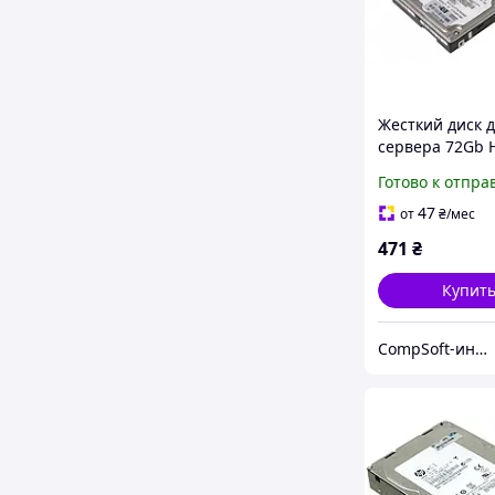
Жесткий диск 
сервера 72Gb 
459512-001, 1
Готово к отпра
32MB (DG072BAA
SAS БУ
47
от
₴
/мес
471
₴
Купит
CompSoft-интернет магазин компьютерных комплектующих