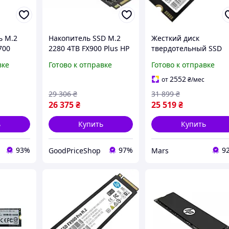
ь M.2
Накопитель SSD M.2
Жесткий диск
700
2280 4TB FX900 Plus HP
твердотельный SSD
ной
newyork
диск SSD диск M.2
вке
Готово к отправке
Готово к отправке
 диск
форм фактор 2280 4T
FX900 Pro HP lamp
2552
от
₴
/мес
29 306
₴
31 899
₴
26 375
₴
25 519
₴
ь
Купить
Купить
93%
97%
9
GoodPriceShop
Mars