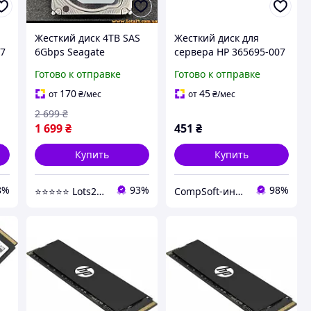
Жесткий диск 4TB SAS
Жесткий диск для
07
6Gbps Seagate
сервера HP 365695-007
B
серверный сас
72.8GB 10000rpm 8MB
Готово к отправке
Готово к отправке
накопитель HDD для
(BD07289BB8) 3.5"
RAID NAS Dell
Ultra320 SCSI БУ
170
45
от
₴
/мес
от
₴
/мес
PowerEdge HP ProLiant
2 699
₴
Z820
1 699
₴
451
₴
Купить
Купить
8%
93%
98%
⭐️⭐️⭐️⭐️⭐️ Lots24.com.ua
CompSoft-интернет магазин компьютерных комплектующих