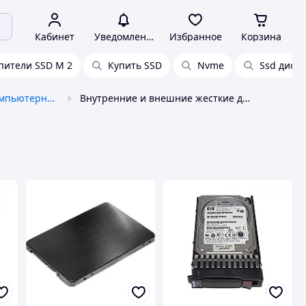
Кабинет
Уведомления
Избранное
Корзина
пители SSD M 2
Купить SSD
Nvme
Ssd диск 
Комплектующие для компьютерной техники
Внутренние и внешние жесткие диски, HDD, SSD Hewlett Packard