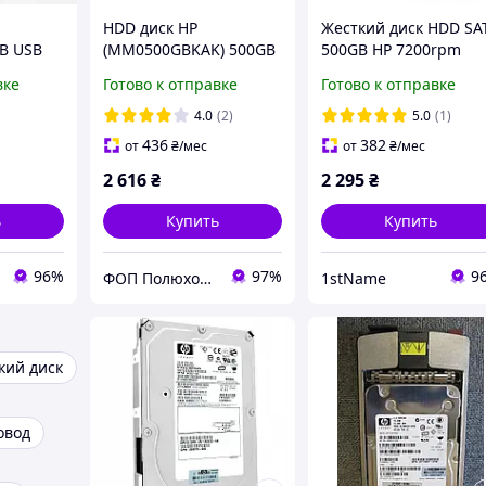
HDD диск HP
Жесткий диск HDD SA
TB USB
(MM0500GBKAK) 500GB
500GB HP 7200rpm
+ переходник на 3.5"
64MB (MM0500GBKAK
вке
Готово к отправке
Готово к отправке
переходником на 3.5
дюйма
4.0
(2)
5.0
(1)
436
382
от
₴
/мес
от
₴
/мес
2 616
₴
2 295
₴
ь
Купить
Купить
96%
97%
9
ФОП Полюхович Л.Г.
1stName
кий диск
овод