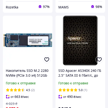
97%
98%
Rozetka
MAMS
Накопитель SSD M.2 2280
SSD Apacer AS340X 240 ГБ
NVMe (PCIe 3.0 x4) 512Gb
2.5" SATA III 6 Гбит/с, до
Apacer AS2280P4
550/520 МБ/с, 3D NAND,
Готово к отправке
Готово к отправке
(AP512GAS2280P4-1) TLC
внутренний SSD для
R2100MBs W1500MBs
ноутбука и ПК
4.5
(2)
5.0
(1)
663
490
от
₴
/мес
от
₴
/мес
4 023
₴