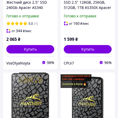
Жесткий диск 2.5" SSD
SSD 2.5" 128GB, 256GB,
240Gb Apacer AS340
512GB, 1TB AS350X Apacer
Panther Series,
SATA III 3D NAND
Готово к отправке
Готово к отправке
AP240GAS340G-1, TLC,
SATA-III 6Gb/s, зап/чт. -
160
5.0
(1)
от
₴
/мес
520/550мб/с
344
от
₴
/мес
2 065
₴
1 599
₴
Купить
Купить
98%
96%
VseDlyaNoyta
CPUi7