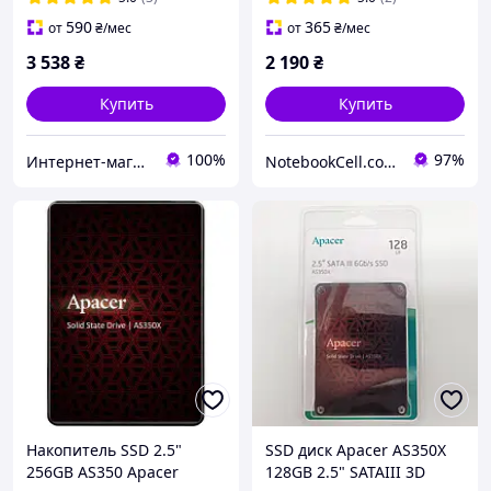
590
365
от
₴
/мес
от
₴
/мес
3 538
₴
2 190
₴
Купить
Купить
100%
97%
Интернет-магазин "Он лайн"
NotebookCell.com.ua
Накопитель SSD 2.5"
SSD диск Apacer AS350X
256GB AS350 Apacer
128GB 2.5" SATAIII 3D