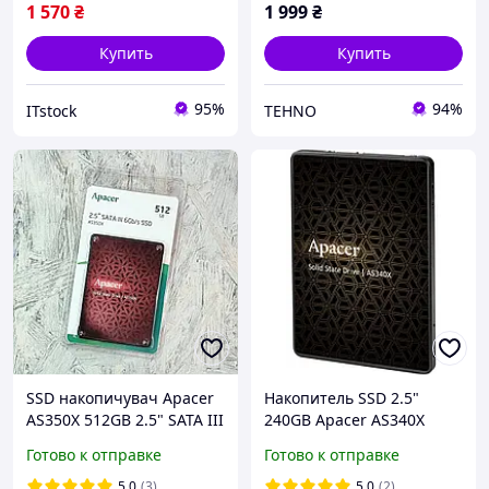
1 570
₴
1 999
₴
Купить
Купить
95%
94%
ITstock
TEHNO
SSD накопичувач Apacer
Накопитель SSD 2.5"
AS350X 512GB 2.5" SATA III
240GB Apacer AS340X
6GB/s
(AP240GAS340XC-1) TLC
Готово к отправке
Готово к отправке
R550MBs W520MBs SATA
III 7мм #
5.0
(3)
5.0
(2)