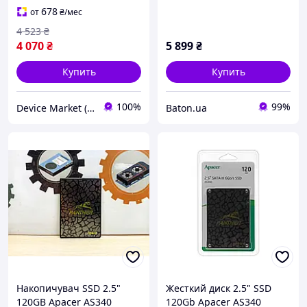
678
от
₴
/мес
4 523
₴
4 070
₴
5 899
₴
Купить
Купить
100%
99%
Device Market (DM)
Baton.ua
Накопичувач SSD 2.5"
Жесткий диск 2.5" SSD
120GB Apacer AS340
120Gb Apacer AS340