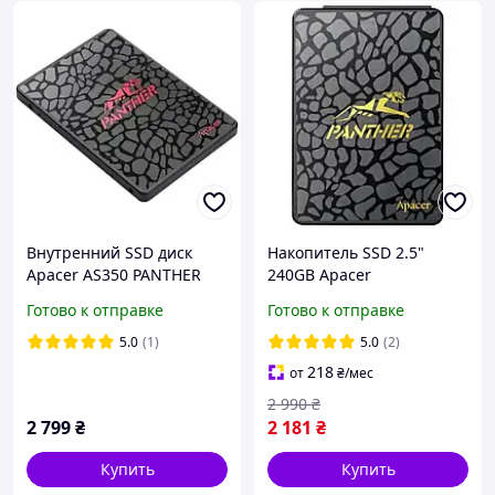
Внутренний SSD диск
Накопитель SSD 2.5"
Apacer AS350 PANTHER
240GB Apacer
(AP256GAS350) 256GB
(AP240GAS340G-1)
Готово к отправке
Готово к отправке
(n50517)
5.0
(1)
5.0
(2)
218
от
₴
/мес
2 990
₴
2 799
₴
2 181
₴
Купить
Купить