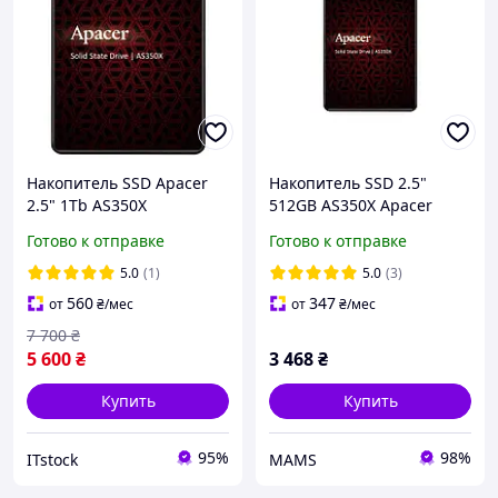
Накопитель SSD Apacer
Накопитель SSD 2.5"
2.5" 1Tb AS350X
512GB AS350X Apacer
(AP1TBAS350XR-1)
(AP512GAS350XR-1)
Готово к отправке
Готово к отправке
(e49748)
5.0
(1)
5.0
(3)
560
347
от
₴
/мес
от
₴
/мес
7 700
₴
5 600
₴
3 468
₴
Купить
Купить
95%
98%
ITstock
MAMS