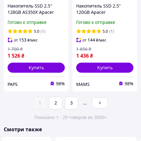
Накопитель SSD 2.5"
Накопитель SSD 2.5"
128GB AS350X Apacer
120GB Apacer
(AP128GAS350XR-1) j
(AP120GAS340G) (z50519)
Готово к отправке
Готово к отправке
5.0
(1)
5.0
(1)
153
144
от
₴
/мес
от
₴
/мес
1 700
₴
1 656
₴
1 526
₴
1 436
₴
Купить
Купить
98%
98%
PAPS
MAMS
1
2
3
...
Показано 1 - 29 товаров из 3000+
Смотри также