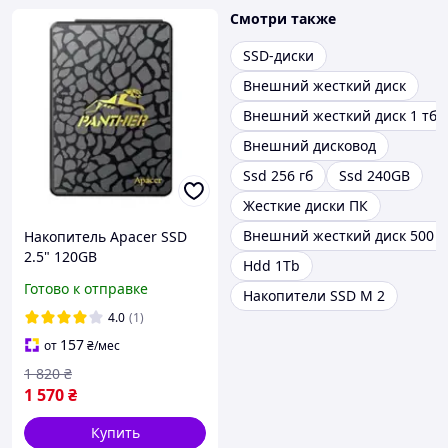
Смотри также
SSD-диски
Внешний жесткий диск
Внешний жесткий диск 1 тб
Внешний дисковод
Ssd 256 гб
Ssd 240GB
Жесткие диски ПК
Внешний жесткий диск 500 г
Накопитель Apacer SSD
2.5" 120GB
Hdd 1Tb
(AP120GAS340G)
Готово к отправке
Накопители SSD M 2
4.0
(1)
157
от
₴
/мес
1 820
₴
1 570
₴
Купить