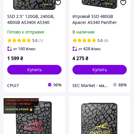
SSD 2.5" 120GB, 240GB,
Игровой SSD 480GB
480GB AS340X AS340
Apacer AS340 Panther
Apacer SATA III 3D NAND
AP480GAS340G-1 SATA 2.5"
Готово к отправке
В наличии
диск 480 ГБ SSD для
ноутбука и компьютера
5.0
(1)
5.0
(4)
160
428
от
₴
/мес
от
₴
/мес
1 599
₴
4 275
₴
Купить
Купить
96%
88%
CPUi7
SEC Market - магазин систем безопасности №1