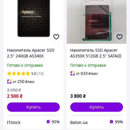
Накопитель Apacer SSD
Накопитель SSD Apacer
2.5" 240GB AS340X
AS350X 512GB 2.5" SATAIII
(AP240GAS340XC-1)
3D NAND
Готово к отправке
Готово к отправке
(AP512GAS350XR-1)
633
5.0
(10)
от
₴
/мес
250
от
₴
/мес
3 250
₴
2 500
₴
3 800
₴
Купить
Купить
95%
99%
ITstock
Baton.ua