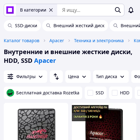
В категории
SSD-диски
Внешний жесткий диск
Внешний
Каталог товаров
Apacer
Техника и электроника
Ко
Внутренние и внешние жесткие диски,
HDD, SSD
Apacer
Фильтры
Цена
Тип диска
Фо
Бесплатная доставка Rozetka
SSD
HDD