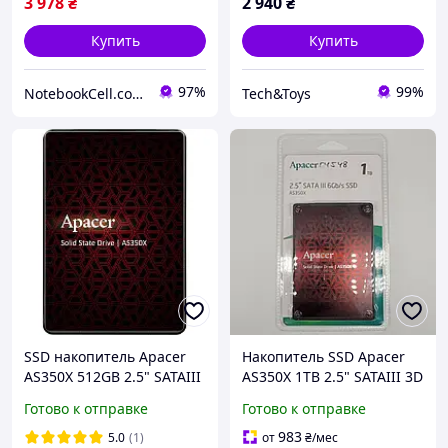
3 978
₴
2 940
₴
Купить
Купить
97%
99%
NotebookCell.com.ua
Tech&Toys
SSD накопитель Apacer
Накопитель SSD Apacer
AS350X 512GB 2.5" SATAIII
AS350X 1TB 2.5" SATAIII 3D
3D TLC (AP512GAS350XR-1)
NAND (AP1TBAS350XR-1)
Готово к отправке
Готово к отправке
983
5.0
(1)
от
₴
/мес