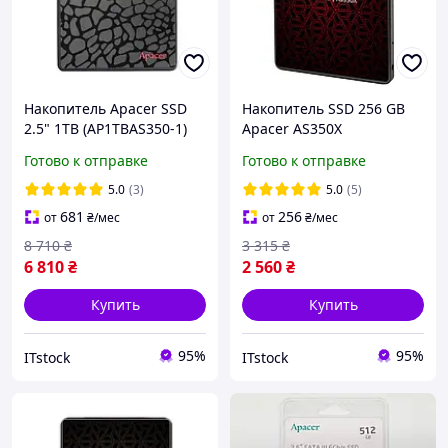
Накопитель Apacer SSD
Накопитель SSD 256 GB
2.5" 1TB (AP1TBAS350-1)
Apacer AS350X
AP256GAS350XR-1 SATA
Готово к отправке
Готово к отправке
2.5" диск 256 ГБ SSD для
ноутбука и компьютера
5.0
(3)
5.0
(5)
681
256
от
₴
/мес
от
₴
/мес
8 710
₴
3 315
₴
6 810
₴
2 560
₴
Купить
Купить
95%
95%
ITstock
ITstock