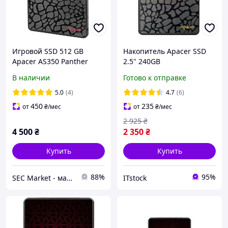
Игровой SSD 512 GB
Накопитель Apacer SSD
Apacer AS350 Panther
2.5" 240GB
AP512GAS350-1 SATA 2.5"
(AP240GAS340G-1)
В наличии
Готово к отправке
диск 512 ГБ SSD для
ноутбука и ПК
5.0
(4)
4.7
(6)
450
235
от
₴
/мес
от
₴
/мес
2 925
₴
4 500
₴
2 350
₴
Купить
Купить
88%
95%
SEC Market - магазин систем безопасности №1
ITstock