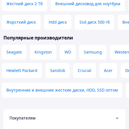
Жесткий диск 2 Тб
Внешний дисковод для ноутбука
Жорсткий диск
Hdd диск
Ssd диск 500 гб
Вн
Популярные производители
Seagate
Kingston
WD
Samsung
Western
Hewlett Packard
Sandisk
Crucial
Acer
De
Внутренние и внешние жесткие диски, HDD, SSD оптом
Покупателям