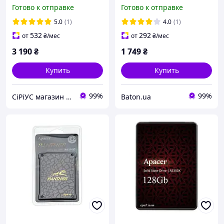
(AP256GAS350-1)
NAND (AP128GAS350XR-1)
Готово к отправке
Готово к отправке
5.0
(1)
4.0
(1)
532
292
от
₴
/мес
от
₴
/мес
3 190
₴
1 749
₴
Купить
Купить
99%
99%
СiРiУС магазин комп'ютерной техніки
Baton.ua