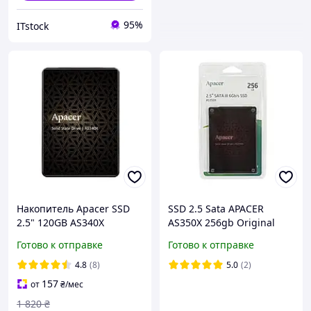
95%
ITstock
Накопитель Apacer SSD
SSD 2.5 Sata APACER
2.5" 120GB AS340X
AS350X 256gb Original
(AP120GAS340XC-1)
Новый
Готово к отправке
Готово к отправке
4.8
(8)
5.0
(2)
157
от
₴
/мес
1 820
₴