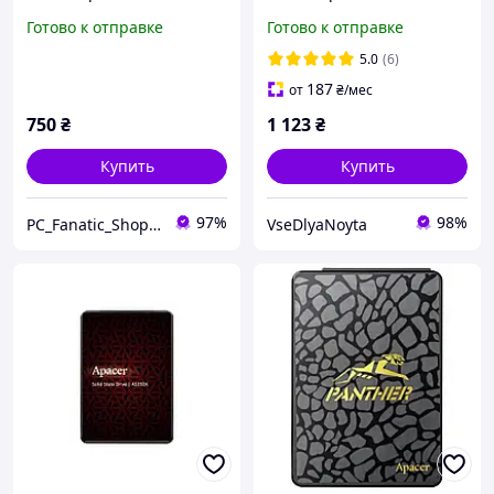
Panther
Panther Series,
Готово к отправке
Готово к отправке
AP120GAS340G-1, TLC,
SATA-III 6Gb/s, зап/чт. -
5.0
(6)
187
от
₴
/мес
750
₴
1 123
₴
Купить
Купить
97%
98%
PC_Fanatic_Shop, інтернет-магазин комп'ютерних комплектуючих
VseDlyaNoyta