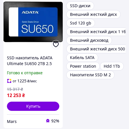
SSD-диски
Внешний жесткий диск
Ssd 120 gb
Внешний жесткий диск 1 тб
Внешний дисковод
Внешний жесткий диск 500 г
Кабель SATA
SSD накопитель ADATA
Ultimate SU650 2TB 2.5
Power station
Hdd 1Tb
дюйма внутренний
Готово к отправке
Накопители SSD M 2
твердотельный диск sea
1225
от
₴
/мес
15 317
₴
12 253
₴
Купить
92%
Mars