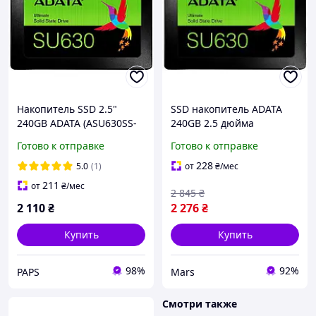
Накопитель SSD 2.5"
SSD накопитель ADATA
240GB ADATA (ASU630SS-
240GB 2.5 дюйма
240GQ-R) (f50304)
внутренний
Готово к отправке
Готово к отправке
твердотельный диск для
ПК и ноутбука sea
228
5.0
(1)
от
₴
/мес
211
от
₴
/мес
2 845
₴
2 110
₴
2 276
₴
Купить
Купить
98%
92%
PAPS
Mars
Смотри также