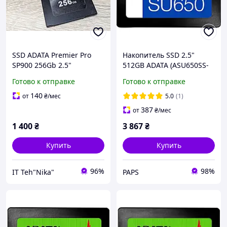
SSD ADATA Premier Pro
Накопитель SSD 2.5"
SP900 256Gb 2.5"
512GB ADATA (ASU650SS-
512GT-R) l
Готово к отправке
Готово к отправке
140
от
₴
/мес
5.0
(1)
387
от
₴
/мес
1 400
₴
3 867
₴
Купить
Купить
96%
98%
IT Teh"Nika"
PAPS