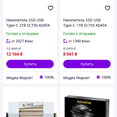
Накопитель SSD USB
Накопитель SSD USB
Type-C 2TB SC750 ADATA
Type-C 1TB SC750 ADATA
(SC750-2000G-CCBK)
(SC750-1000G-CCBK)
Готово к отправке
Готово к отправке
2027
1340
от
₴
/мес
от
₴
/мес
12 469
₴
8 249
₴
12 164
₴
8 041
₴
Купить
Купить
100%
100%
Медиа Маркет
Медиа Маркет