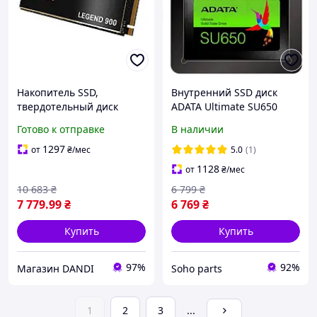
Накопитель SSD,
Внутренний SSD диск
твердотельный диск
ADATA Ultimate SU650
adata legend 900 1tb pcie
(ASU650SS-1TT-R) 1TB
Готово к отправке
В наличии
gen4x4 3d nand
1297
от
₴
/мес
5.0
(1)
1128
от
₴
/мес
10 683
₴
6 799
₴
7 779
.99
₴
6 769
₴
Купить
Купить
97%
92%
Магазин DANDI
Soho parts
1
2
3
...