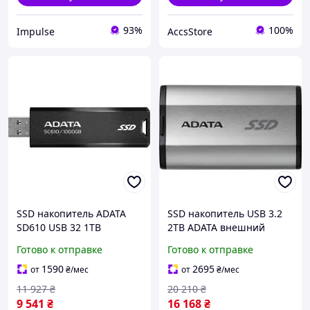
93%
100%
Impulse
AccsStore
SSD накопитель ADATA
SSD накопитель USB 3.2
SD610 USB 32 1TB
2TB ADATA внешний
внешний твердотельный
высокоскоростной
Готово к отправке
Готово к отправке
накопитель mayak
твердотельный диск
newyork
1590
2695
от
₴
/мес
от
₴
/мес
11 927
₴
20 210
₴
9 541
₴
16 168
₴