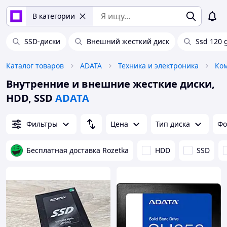
В категории
SSD-диски
Внешний жесткий диск
Ssd 120 
Каталог товаров
ADATA
Техника и электроника
Ко
Внутренние и внешние жесткие диски,
HDD, SSD
ADATA
Фильтры
Цена
Тип диска
Фо
Бесплатная доставка Rozetka
HDD
SSD