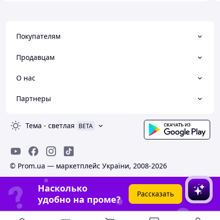
Покупателям
Продавцам
О нас
Партнеры
Тема
-
светлая
BETA
© Prom.ua — маркетплейс України, 2008-2026
Насколько
Рассказать
удобно на проме?