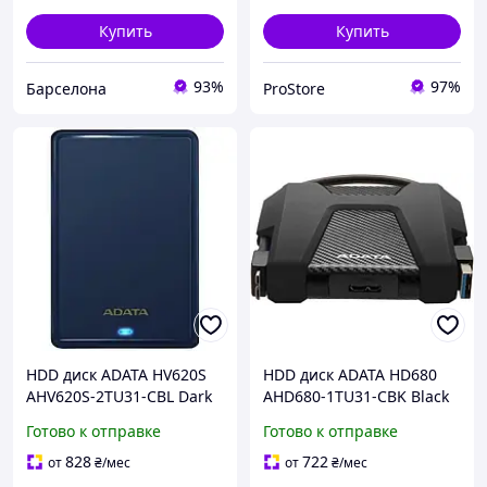
Купить
Купить
93%
97%
Барселона
ProStore
HDD диск ADATA HV620S
HDD диск ADATA HD680
AHV620S-2TU31-CBL Dark
AHD680-1TU31-CBK Black
Gray 2TB
1TB
Готово к отправке
Готово к отправке
828
722
от
₴
/мес
от
₴
/мес