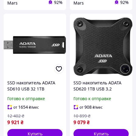
92%
92%
Mars
Mars
SSD накопитель ADATA
SSD накопитель ADATA
SD610 USB 32 1TB
SD620 1TB USB 3.2
внешний твердотельный
внешний портативный
Готово к отправке
Готово к отправке
накопитель pelican
твердотельный диск
черный fresh
1654
908
от
₴
/мес
от
₴
/мес
12 402
₴
10 899
₴
9 921
₴
9 079
₴
Купить
Купить