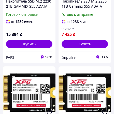
Накопитель SSD M.2 2230
Накопитель SSD M.2 2230
2TB GAMMIX S55 ADATA
1TB Gammix S55 ADATA
(SGAMMIXS55-2T-C)
impulse
Готово к отправке
Готово к отправке
1539
1238
от
₴
/мес
от
₴
/мес
9 282
₴
15 394
₴
7 425
₴
Купить
Купить
98%
93%
PAPS
Impulse