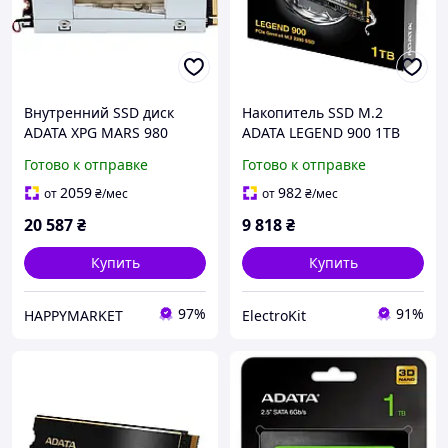
Внутренний SSD диск
Накопитель SSD M.2
ADATA XPG MARS 980
ADATA LEGEND 900 1TB
STORM (SMAR-980S-2TCI)
2280 PCIe Gen 4x4 3D
Готово к отправке
Готово к отправке
2TB
NAND Read/Write:
7000/4700 MB/sec (SLEG-
2059
982
от
₴
/мес
от
₴
/мес
900-1TCS)
20 587
₴
9 818
₴
Купить
Купить
97%
91%
HAPPYMARKET
ElectroKit