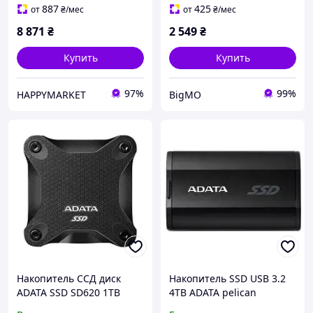
887
425
от
₴
/мес
от
₴
/мес
8 871
₴
2 549
₴
Купить
Купить
97%
99%
HAPPYMARKET
BigMO
Накопитель ССД диск
Накопитель SSD USB 3.2
ADATA SSD SD620 1TB
4TB ADATA pelican
USB3.2 520/460Mb/s