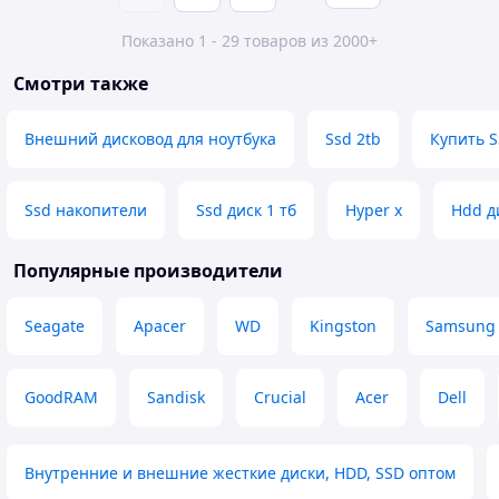
Показано 1 - 29 товаров из 2000+
Смотри также
Внешний дисковод для ноутбука
Ssd 2tb
Купить 
Ssd накопители
Ssd диск 1 тб
Hyper x
Hdd д
Популярные производители
Seagate
Apacer
WD
Kingston
Samsung
GoodRAM
Sandisk
Crucial
Acer
Dell
Внутренние и внешние жесткие диски, HDD, SSD оптом