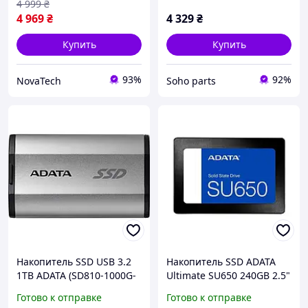
4 999
₴
4 969
₴
4 329
₴
Купить
Купить
93%
92%
NovaTech
Soho parts
Накопитель SSD USB 3.2
Накопитель SSD ADATA
1TB ADATA (SD810-1000G-
Ultimate SU650 240GB 2.5"
CSG)
SATA III 3D NAND Black
Готово к отправке
Готово к отправке
(ASU650SS-240GT-R)