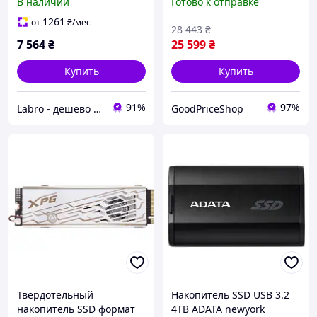
В наличии
Готово к отправке
1261
от
₴
/мес
28 443
₴
7 564
₴
25 599
₴
Купить
Купить
91%
97%
Labro - дешево та якісно!
GoodPriceShop
Твердотельный
Накопитель SSD USB 3.2
накопитель SSD формат
4TB ADATA newyork