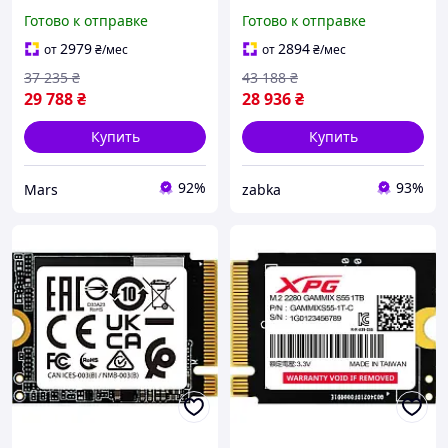
M.2 2280 4TB XPG MARS
Готово к отправке
Готово к отправке
980 PRO ADATA sea
2979
2894
от
₴
/мес
от
₴
/мес
37 235
₴
43 188
₴
29 788
₴
28 936
₴
Купить
Купить
92%
93%
Mars
zabka