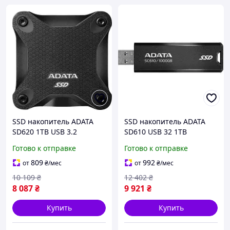
SSD накопитель ADATA
SSD накопитель ADATA
SD620 1TB USB 3.2
SD610 USB 32 1TB
внешний портативный
внешний твердотельный
Готово к отправке
Готово к отправке
твердотельный диск
накопитель buzyna
черный sea
809
992
от
₴
/мес
от
₴
/мес
10 109
₴
12 402
₴
8 087
₴
9 921
₴
Купить
Купить