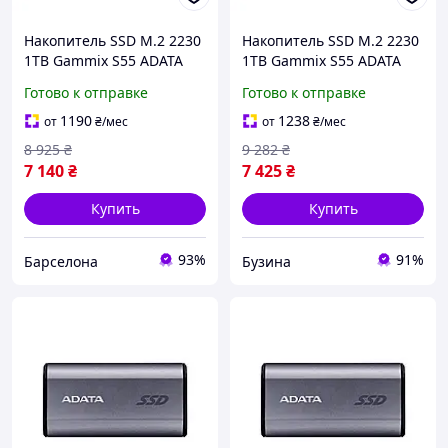
Накопитель SSD M.2 2230
Накопитель SSD M.2 2230
1TB Gammix S55 ADATA
1TB Gammix S55 ADATA
barca
buzyna
Готово к отправке
Готово к отправке
1190
1238
от
₴
/мес
от
₴
/мес
8 925
₴
9 282
₴
7 140
₴
7 425
₴
Купить
Купить
93%
91%
Барселона
Бузина