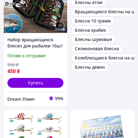
Блесны атом
Вращающиеся блесны на щу
Блесна 10 грамм
Блесна крабик
Блесны шумовые
Набор вращающихся
блесен для рыбалки 16шт
Силиконовая блесна
в кейсе
Готово к отправке
Колеблющаяся блесна на щу
550
₴
Блесны девон
450
₴
Купить
99%
Dream Power