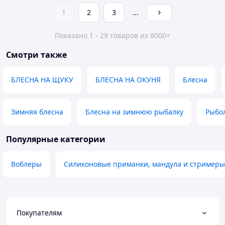
1
2
3
...
Показано 1 - 29 товаров из 8000+
Смотри также
БЛЕСНА НА ЩУКУ
БЛЕСНА НА ОКУНЯ
Блесна
Зимняя блесна
Блесна на зимнюю рыбалку
Рыбо
Популярные категории
Воблеры
Силиконовые приманки, мандула и стримеры
Покупателям