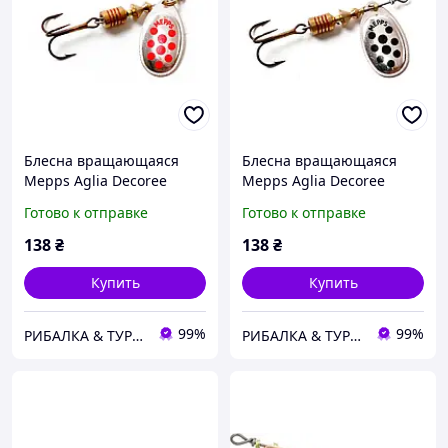
Блесна вращающаяся
Блесна вращающаяся
Mepps Aglia Decoree
Mepps Aglia Decoree
Silver/Red (серебрянный
Silver/Black (серебрянный
Готово к отправке
Готово к отправке
лепесток / красные точки)
лепесток / черные точки)
138
₴
138
₴
Купить
Купить
99%
99%
РИБАЛКА & ТУРИЗМ
РИБАЛКА & ТУРИЗМ