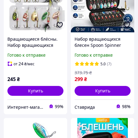
Вращающиеся блёсны.
Набор вращающихся
Набор вращающихся
блесен Spoon Spinner
блёсен 10 шт в коробке
16шт. в коробке
Готово к отправке
Готово к отправке
24
от
₴
/мес
5.0
(7)
373
.75
₴
245
₴
299
₴
Купить
Купить
99%
98%
Интернет-магазин "VTRENDI"
Ставрида