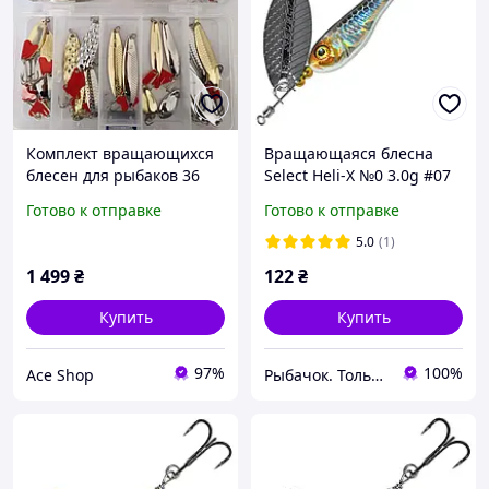
Комплект вращающихся
Вращающаяся блесна
блесен для рыбаков 36
Select Heli-X №0 3.0g #07
штук мормышки,
Готово к отправке
Готово к отправке
вертушки и колебалки
для спиннинга RESTEQ
5.0
(1)
1 499
₴
122
₴
Купить
Купить
97%
100%
Ace Shop
Рыбачок. Только проверенные снасти.