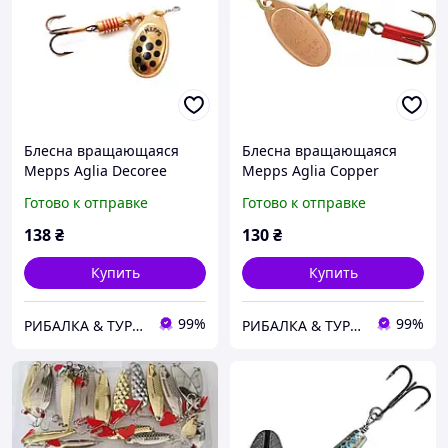
Блесна вращающаяся
Блесна вращающаяся
Mepps Aglia Decoree
Mepps Aglia Copper
Gold/Black (золотой
(Медь) Размер лепестка
Готово к отправке
Готово к отправке
лепесток / черные точки)
№2 4,5 грамм
138
₴
130
₴
Купить
Купить
99%
99%
РИБАЛКА & ТУРИЗМ
РИБАЛКА & ТУРИЗМ