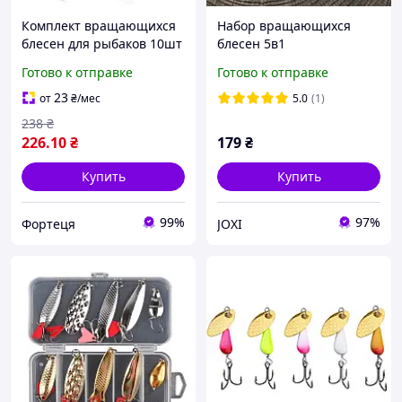
Комплект вращающихся
Набор вращающихся
блесен для рыбаков 10шт
блесен 5в1
Готово к отправке
Готово к отправке
23
от
₴
/мес
5.0
(1)
238
₴
226
.10
₴
179
₴
Купить
Купить
99%
97%
Фортеця
JOXI