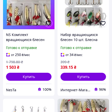
NS Комплект
Набор вращающихся
вращающихся блесен
блесен 10 шт. Блесна
Mega Fit для рыбаков 36
Готово к отправке
Готово к отправке
штук мормышки,
вертушки и колебания
250
34
от
₴
/мес
от
₴
/мес
для спинн Nes22/Q
1 798
.80
₴
399
₴
1 503
₴
339
.15
₴
Купить
Купить
100%
96%
NesTa
Интернет-Магазин "Uniqum Style". Создай свой уникальный стиль!