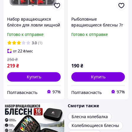
Набор вращающихся
Рыболовные
блёсен для ловли хищной
вращающиеся блесны 7г
рыбы, 10 шт
6см комплект 5 шт
Готово к отправке
Готово к отправке
спиннеры для хищника
3.0
(1)
22
от
₴
/мес
250
₴
219
₴
190
₴
Купить
Купить
97%
97%
Полтаваснасть
Полтаваснасть
Смотри также
Блесна колебалка
Колеблющиеся блесны