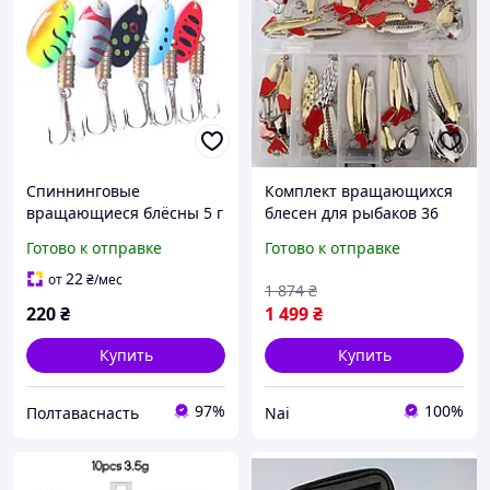
Спиннинговые
Комплект вращающихся
вращающиеся блёсны 5 г
блесен для рыбаков 36
набор 5 шт + бокс
штук мормышки,
Готово к отправке
Готово к отправке
вертушки и колебалки
для спиннинга nai
22
от
₴
/мес
1 874
₴
220
₴
1 499
₴
Купить
Купить
97%
100%
Полтаваснасть
Nai