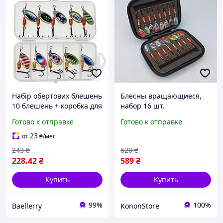
Набір обертових блешень
Блесны вращающиеся,
10 блешень + коробка для
набор 16 шт.
зберігання
Готово к отправке
Готово к отправке
23
от
₴
/мес
243
₴
620
₴
228
.42
₴
589
₴
Купить
Купить
99%
100%
Baellerry
KononStore