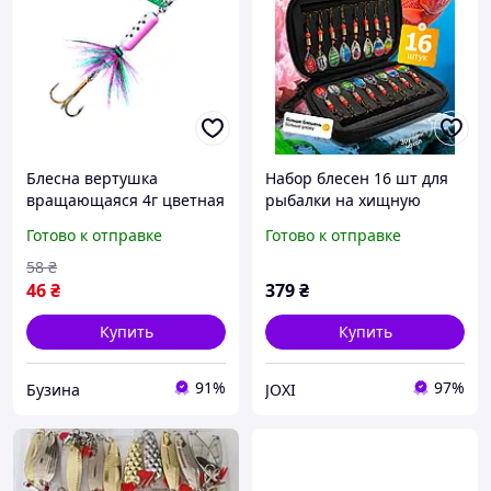
Блесна вертушка
Набор блесен 16 шт для
вращающаяся 4г цветная
рыбалки на хищную
блестящая 3 крючка
рыбу. Вращающиеся, для
Готово к отправке
Готово к отправке
buzyna
окуня, щуки, форели, с
кейсом "Обертовые
58
₴
блесны"
46
₴
379
₴
Купить
Купить
91%
97%
Бузина
JOXI