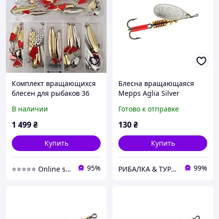
Комплект вращающихся
Блесна вращающаяся
блесен для рыбаков 36
Mepps Aglia Silver
штук
(Серебро)
В наличии
Готово к отправке
1 499
₴
130
₴
Купить
Купить
95%
99%
⭐️⭐️⭐️⭐️⭐️ Online shop🛍
РИБАЛКА & ТУРИЗМ