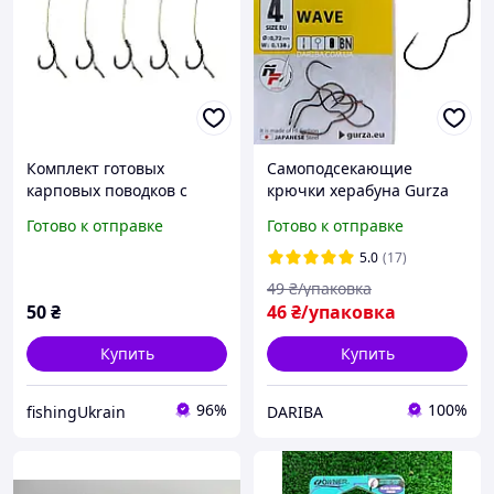
Комплект готовых
Самоподсекающие
карповых поводков с
крючки херабуна Gurza
волосом, Wide Krank 8,
Wave BN №4 (EU) с ушком
Готово к отправке
Готово к отправке
5шт
на карпа, 5 шт/уп
5.0
(17)
49
₴/упаковка
50
₴
46
₴/упаковка
Купить
Купить
96%
100%
fishingUkrain
DARIBA