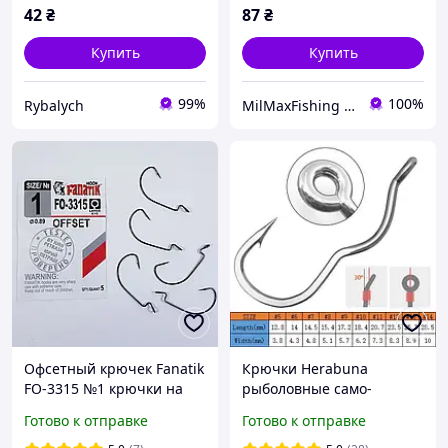
42
₴
87
₴
Купить
Купить
99%
100%
Rybalych
MilMaxFishing - інтернет-магазин
Офсетный крючек Fanatik
Крючки Herabuna
FO-3315 №1 крючки на
рыболовные само-
хищника
подсекающие с ушком,
Готово к отправке
Готово к отправке
химическая заточка,