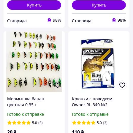
Купить
Купить
98%
98%
Ставрида
Ставрида
Мормышка банан
Крючки с поводком
цветная 0,35 г
Owner RL-340 №2
Готово к отправке
Готово к отправке
5.0
(3)
5.0
(3)
20
₴
110
₴