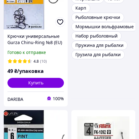
Карп
Рыболовные крючки
Мормышки вольфрамовые
Набор рыболовный
Крючки универсальные
Gurza Chinu-Ring №8 (EU)
Пружина для рыбалки
на карася, леща, 10 шт в
Готово к отправке
Грузила для рыбалки
упаковке
4.8
(10)
49
₴/упаковка
Купить
100%
DARIBA