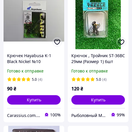
Крючек Hayabusa K-1
Крючок , Тройник ST-36ВС
Black Nickel №10
29мм (Размер 1) 6шт
Готово к отправке
Готово к отправке
5.0
(4)
5.0
(4)
90
₴
120
₴
Купить
Купить
100%
99%
Carassius.com.ua - все для рыбалки
Рыболовный Магазин "Svit Primanki"