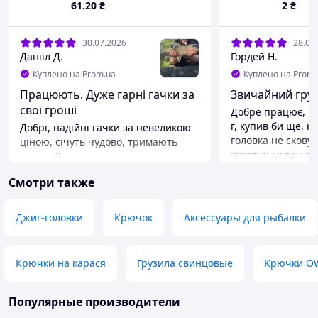
61
.20
₴
2
₴
30.07.2026
28.07
Данііл Д.
Гордей Н.
Куплено на Prom.ua
Куплено на Prom.
Працюють. Дуже гарні гачки за
Звичайний гру
свої гроші
Добре працює, мі
г, купив би ще, 
Добрі, надійні гачки за невеликою
головка не скову
ціною, січуть чудово, тримають
використовував д
гарно. Досить довго залишаються
дюймів Ловив багато окунів, ціна
гострими. Просто нормальні гачки.
Смотри также
дуже класна, Якщ
Продавець теж гарний, відправка
треба купувати ц
швидка.
Преимущества
Преимущества
Джиг-головки
Крючок
Аксессуары для рыбалки
Міць ціна
Надійні, гострі, не дорогі
Недостатки
Не має
Крючки на карася
Грузила свинцовые
Крючки O
Популярные производители