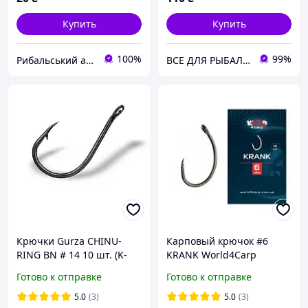
Купить
Купить
100%
99%
Рибальський арсенал
ВСЕ ДЛЯ РЫБАЛКИ
Крючки Gurza CHINU-
Карповый крючок #6
RING BN # 14 10 шт. (K-
KRANK World4Carp
1105-014)
Готово к отправке
Готово к отправке
5.0
(3)
5.0
(3)