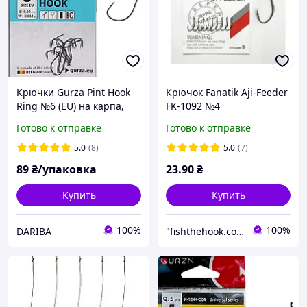
Крючки Gurza Pint Hook
Крючок Fanatik Aji-Feeder
Ring №6 (EU) на карпа,
FK-1092 №4
карася и леща, 8 шт/уп
Готово к отправке
Готово к отправке
5.0
(8)
5.0
(7)
89
₴/упаковка
23
.90
₴
Купить
Купить
100%
100%
DARIBA
"fishthehook.com.ua" Интернет - магазин все для рыбалки