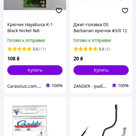
Крючек Hayabusa K-1
Джиг-головка DS
Black Nickel №6
Barbarian крючок #3/0 12
г
Готово к отправке
Готово к отправке
5.0
(11)
5.0
(2)
108
₴
20
₴
Купить
Купить
100%
100%
Carassius.com.ua - все для рыбалки
ZANDER - рыболовный интернет-магазин