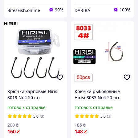
99%
100%
BitesFish.online
DARIBA
Крючки карповые Hirisi
Крючки рыболовные
8019 No4 50 шт
Hirisi 8033 No4 50 шт.
тефлоновое покрытие
тефлоновое покрытие
Готово к отправке
Готово к отправке
5.0
(3)
5.0
(3)
200
₴
185
₴
160
₴
148
₴