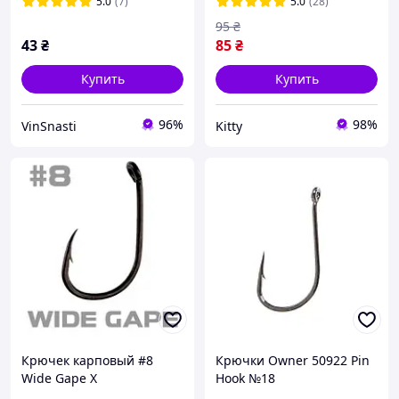
крючки с TikTok херабуна,
5.0
(7)
5.0
(28)
12шт
95
₴
43
₴
85
₴
Купить
Купить
96%
98%
VinSnasti
Kitty
Крючек карповый #8
Крючки Owner 50922 Pin
Wide Gape X
Hook №18