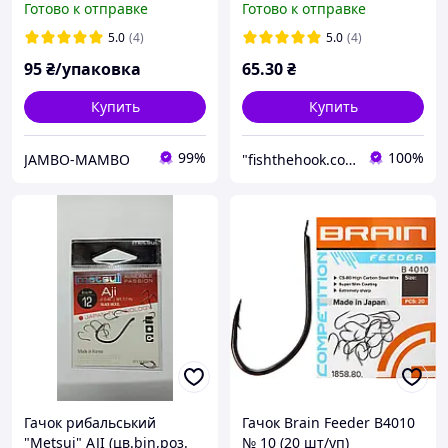
Готово к отправке
Готово к отправке
5.0
(4)
5.0
(4)
95
₴/упаковка
65
.30
₴
Купить
Купить
99%
100%
JAMBO-MAMBO
"fishthehook.com.ua" Интернет - магазин все для рыбалки
Гачок рибальський
Гачок Brain Feeder B4010
"Metsui" AJI (цв.bin,роз.
№ 10 (20 шт/уп)