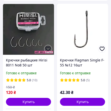
Крючки рыбацкие Hirisi
Крючки Flagman Single F-
8011 No8 50 шт
55 №12 16шт
тефлоновое покрытие
Готово к отправке
Готово к отправке
5.0
(10)
5.0
(5)
150
₴
120
₴
42
.30
₴
Купить
Купить