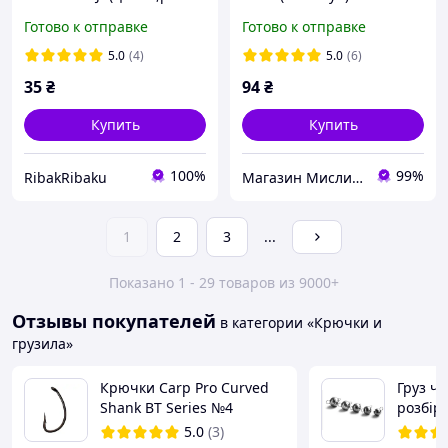
№12 уп.12шт.
Готово к отправке
Готово к отправке
5.0
(4)
5.0
(6)
35
₴
94
₴
Купить
Купить
100%
99%
RibakRibaku
Магазин Мисливець
1
2
3
...
Показано 1 - 29 товаров из 9000+
Отзывы покупателей
в категории «Крючки и
грузила»
Крючки Carp Pro Curved
Груз ч
Shank BT Series №4
розбір
5.0
(3)