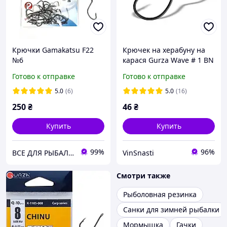
Крючки Gamakatsu F22
Крючек на херабуну на
№6
карася Gurza Wave # 1 BN
(4 шт)
Готово к отправке
Готово к отправке
5.0
(6)
5.0
(16)
250
₴
46
₴
Купить
Купить
99%
96%
ВСЕ ДЛЯ РЫБАЛКИ
VinSnasti
Смотри также
Рыболовная резинка
Санки для зимней рыбалки
Мормышка
Гачки