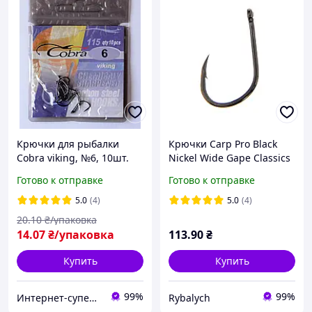
Крючки для рыбалки
Крючки Carp Pro Black
Cobra viking, №6, 10шт.
Nickel Wide Gape Classics
№2 (CPBNWGC2)
Готово к отправке
Готово к отправке
5.0
(4)
5.0
(4)
20
.10
₴/упаковка
14
.07
₴/упаковка
113
.90
₴
Купить
Купить
99%
99%
Интернет-супермаркет Оптоман
Rybalych