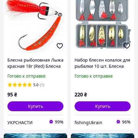
Блесна рыболовная Лыжа
Набор блесен колалок для
красная 18г (Red) Блесна
рыбалки 10 шт. Блесна
для рыбалки на судака
для рыбалки
Готово к отправке
Готово к отправке
лыжа
колеблющаяся, люлька
на щуку окуня жереха
5.0
(1)
95
₴
220
₴
Купить
Купить
99%
96%
УКРСНАСТИ
fishingUkrain