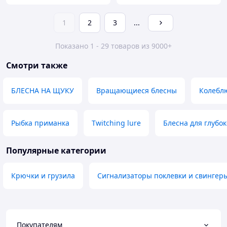
1
2
3
...
Показано 1 - 29 товаров из 9000+
Смотри также
БЛЕСНА НА ЩУКУ
Вращающиеся блесны
Колебл
Рыбка приманка
Twitching lure
Блесна для глубо
Популярные категории
Крючки и грузила
Сигнализаторы поклевки и свингер
Покупателям