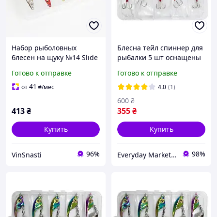
Набор рыболовных
Блесна тейл спиннер для
блесен на щуку №14 Slide
рыбалки 5 шт оснащены
15г (5шт) набор блесен
крючком тройного типа в
Готово к отправке
Готово к отправке
для рыбалки
кейсе 10 г, 56 мм
41
от
₴
/мес
4.0
(1)
600
₴
413
₴
355
₴
Купить
Купить
96%
98%
VinSnasti
Everyday Market 0965612251