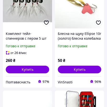
Комплект тейл-
Блесна на щуку Ellipse 10г
спиннеров с пером 5 шт
(золото) блесна колебалка
7г приманки для
Готово к отправке
Готово к отправке
спиннинга
26
от
₴
/мес
260
₴
50
₴
Купить
Купить
97%
96%
Полтаваснасть
VinSnasti