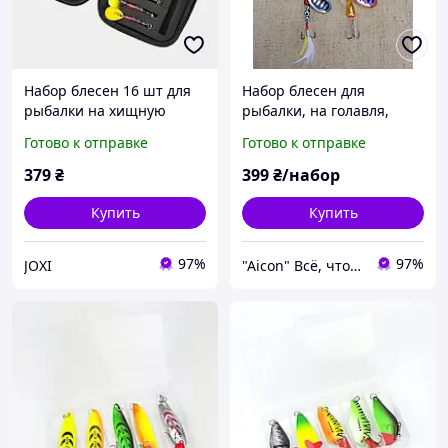
Набор блесен 16 шт для
Набор блесен для
рыбалки на хищную
рыбалки, на голавля,
рыбу. Для щуки, окуня,
жереха, 5см.6гр.(набор
Готово к отправке
Готово к отправке
судака, с кейсом
5шт)
"Классические
379
₴
399
₴/набор
колеблющиеся блесны"
Купить
Купить
97%
97%
JOXI
"Aicon" Всё, что Нужно – Ваш онлайн мир удобных покупок.