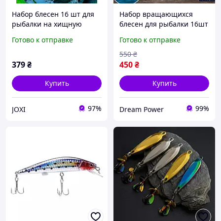
Набор блесен 16 шт для
Набор вращающихся
рыбалки на хищную
блесен для рыбалки 16шт
рыбу. Вращающиеся, для
в кейсе
Готово к отправке
Готово к отправке
окуня, щуки, форели, с
кейсом "Обертовые
550
₴
блесны"
379
₴
450
₴
Купить
Купить
97%
99%
JOXI
Dream Power