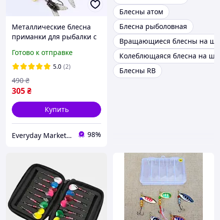
Блесны атом
Блесна рыболовная
Металлические блесна
приманки для рыбалки с
Вращающиеся блесны на щу
вертушкой и мухой на
Готово к отправке
Колеблющаяся блесна на щу
крючке, набор 5 шт по
3,2 г
5.0
(2)
Блесны RB
490
₴
305
₴
Купить
98%
Everyday Market 0965612251