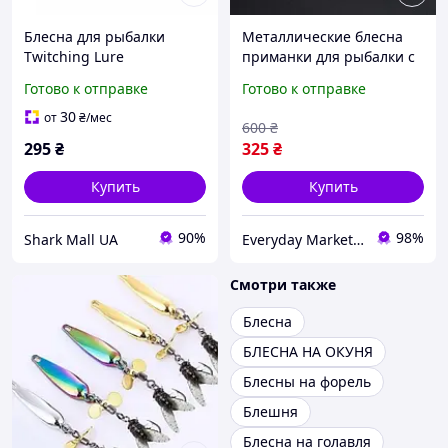
Блесна для рыбалки
Металлические блесна
Twitching Lure
приманки для рыбалки с
вертушкой, набор
Готово к отправке
Готово к отправке
приманок 5 шт
30
от
₴
/мес
600
₴
295
₴
325
₴
Купить
Купить
90%
98%
Shark Mall UA
Everyday Market 0965612251
Смотри также
Блесна
БЛЕСНА НА ОКУНЯ
Блесны на форель
Блешня
Блесна на голавля