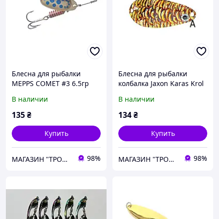
Блесна для рыбалки
Блесна для рыбалки
MEPPS COMET #3 6.5гр
колбалка Jaxon Karas Krol
золотая лепесток/синие
16g BW-JKK1 A
В наличии
В наличии
точки
135
₴
134
₴
Купить
Купить
98%
98%
МАГАЗИН "ТРОФЕЙ" (Рибалка Спорт Туризм)
МАГАЗИН "ТРОФЕЙ" (Рибалка Спорт Туризм)