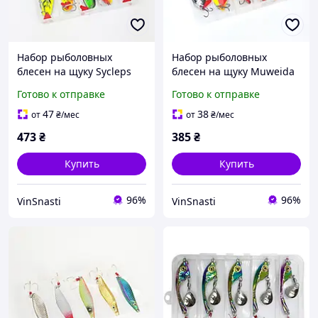
Набор рыболовных
Набор рыболовных
блесен на щуку Sycleps
блесен на щуку Muweida
№2 17г (5шт) набор
Atom 18г (5шт) набор
Готово к отправке
Готово к отправке
блесен для рыбалки
блесен для рыбалки
47
38
от
₴
/мес
от
₴
/мес
473
₴
385
₴
Купить
Купить
96%
96%
VinSnasti
VinSnasti