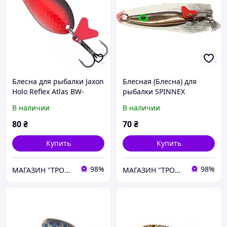
Блесна для рыбалки Jaxon
Блесная (Блесна) для
Holo Reflex Atlas BW-
рыбалки SPINNEX
HNX2Е 14g
Krokodile 16 г - медь
В наличии
В наличии
80
₴
70
₴
Купить
Купить
98%
98%
МАГАЗИН "ТРОФЕЙ" (Рибалка Спорт Туризм)
МАГАЗИН "ТРОФЕЙ" (Рибалка Спорт Туризм)