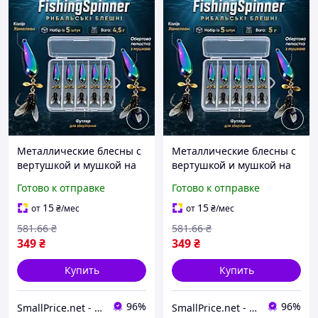
Металлические блесны с
Металлические блесны с
вертушкой и мушкой на
вертушкой и мушкой на
крючке FishingSpinner
крючке FishingSpinner
Готово к отправке
Готово к отправке
для рыбалки, 4,5 г, 5 штук
для рыбалки, 5 г, 5 штук
15
15
от
₴
/мес
от
₴
/мес
581
.66
₴
581
.66
₴
349
₴
349
₴
Купить
Купить
96%
96%
SmallPrice.net - магазин товаров для дома и аксессуаров
SmallPrice.net - магазин товаров для дома и аксессуаров