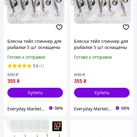
Блесна тейл спиннер для
Блесна тейл спиннер для
рыбалки 5 шт оснащены
рыбалки 5 шт оснащены
крючком тройного типа в
крючком тройного типа в
Готово к отправке
Готово к отправке
кейсе 15 г, 65 мм
кейсе 7 г, 50 мм
5.0
(1)
600
₴
600
₴
355
₴
355
₴
Купить
Купить
98%
98%
Everyday Market 0965612251
Everyday Market 0965612251