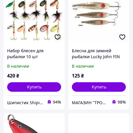
Набор блесен для
Блесна для зимней
рыбалки 10 шт
рыбалки Lucky John FIN
В наличии
В наличии
420
₴
125
₴
Купить
Купить
94%
98%
Шипистик Shipistik
МАГАЗИН "ТРОФЕЙ" (Рибалка Спорт Туризм)