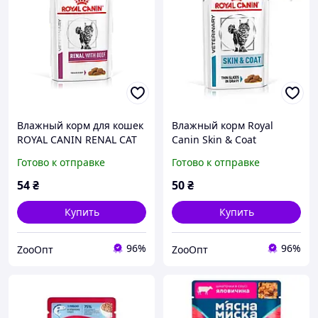
Влажный корм для кошек
Влажный корм Royal
ROYAL CANIN RENAL CAT
Canin Skin & Coat
BEEF с болезнями почек
лечебный для
Готово к отправке
Готово к отправке
говядина 85 г
стерилизованных кошек
средних пород до 7 лет
54
₴
50
₴
супер премиум кусочки в
соусе 85 г
Купить
Купить
96%
96%
ZooOпт
ZooOпт