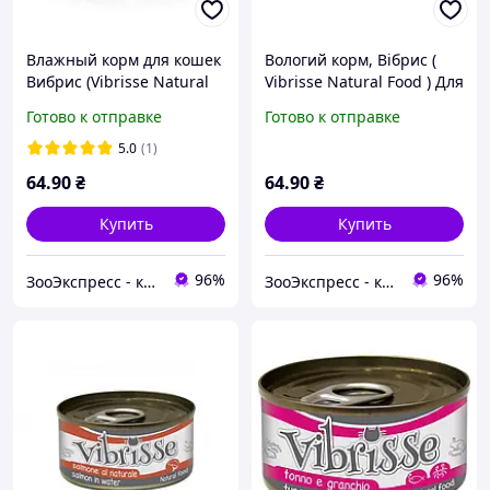
Влажный корм для кошек
Вологий корм, Вібрис (
Вибрис (Vibrisse Natural
Vibrisse Natural Food ) Для
Food) беззерновой супер
котів філе, тунець/
Готово к отправке
Готово к отправке
премиум 70 г тунец,
креветки в желе, 70 г
белая рыба
5.0
(1)
64
.90
₴
64
.90
₴
Купить
Купить
96%
96%
ЗооЭкспресс - корм и лакомства
ЗооЭкспресс - корм и лакомства