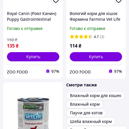
Royal Canin (Роял Канин)
Вологий корм для кішок
Puppy Gastrointestinal
Фармина Farmina Vet Life
Poultry & Pork влажный
Hepatic лікувальний
Готово к отправке
Готово к отправке
лечебный корм для
дієтичний при печінковій
щенков при нарушении
недостатності 85 г
4.7
(3)
150
₴
пищеварения с мясом
135
₴
114
₴
Купить
Купить
97%
97%
ZOO FOOD
ZOO FOOD
Смотри также
Влажный корм для кошек
Влажный корм
Паучи для котов
Шеба влажный корм