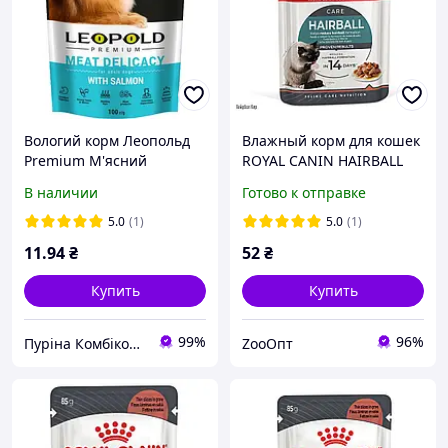
Вологий корм Леопольд
Влажный корм для кошек
Premium М'ясний
ROYAL CANIN HAIRBALL
делікатес для собак з
GRAVY от комочков
В наличии
Готово к отправке
лососем 100г
шерсти кусочки в соусе
85 г
5.0
(1)
5.0
(1)
11
.94
₴
52
₴
Купить
Купить
99%
96%
Пуріна Комбікорм
ZooOпт