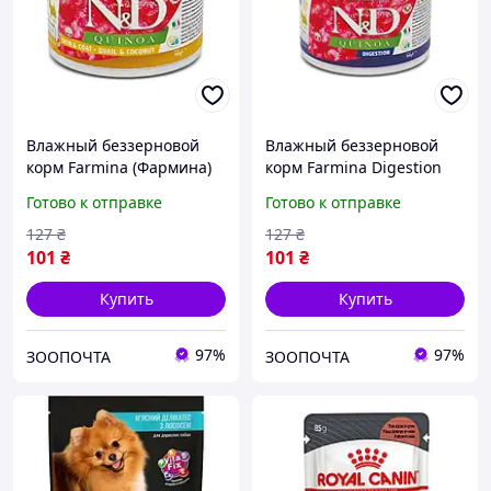
Влажный беззерновой
Влажный беззерновой
корм Farmina (Фармина)
корм Farmina Digestion
Grain Free Skin&Coat для
MINI (Фармина) для собак
Готово к отправке
Готово к отправке
собак малых пород для
малых пород с
здоровья кожи и шерсти
чувствительным
127
₴
127
₴
с уткой 140 г
пищеварением с
101
₴
101
₴
ягненком 140 гр
Купить
Купить
97%
97%
ЗООПОЧТА
ЗООПОЧТА