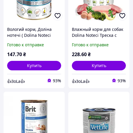
Вологий корм, Доліна
Влажный корм для собак
нотечі ( Dolina Noteci
Dolina Noteci Треска с
Premium Adult All Breeds )
Брокколи 800г
Готово к отправке
Готово к отправке
Для собак, форель, 400 г
147
.70
₴
228
.60
₴
Купить
Купить
93%
93%
👍ЗоLa👍
👍ЗоLa👍