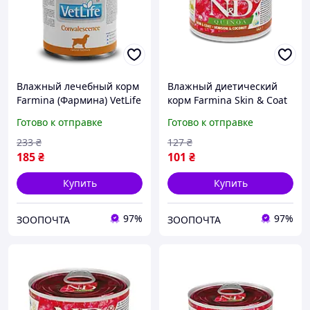
Влажный лечебный корм
Влажный диетический
Farmina (Фармина) VetLife
корм Farmina Skin & Coat
Convalescence для собак
MINI (Фармина) для собак
Готово к отправке
Готово к отправке
для восстановления
малых пород при
питания и
пищевой аллергии с
233
₴
127
₴
выздоровления 300 гр
олениной 140 гр
185
₴
101
₴
Купить
Купить
97%
97%
ЗООПОЧТА
ЗООПОЧТА