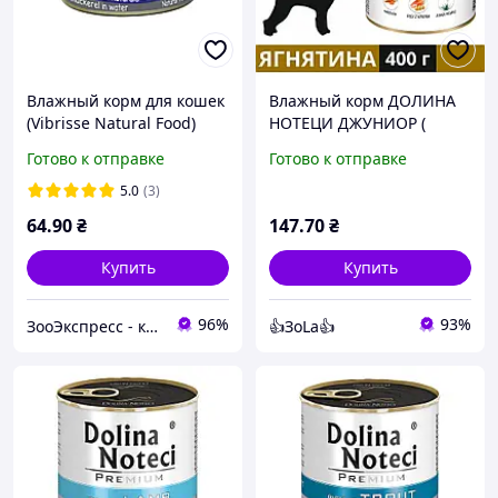
Влажный корм для кошек
Влажный корм ДОЛИНА
(Vibrisse Natural Food)
НОТЕЦИ ДЖУНИОР (
макрель 70 г
Dolina Noteci Premium
Готово к отправке
Готово к отправке
Junior Lamb ) Для Щенков
, От 2 До 12 Мес ЯГНЕНОК
5.0
(3)
400 г
64
.90
₴
147
.70
₴
Купить
Купить
96%
93%
ЗооЭкспресс - корм и лакомства
👍ЗоLa👍