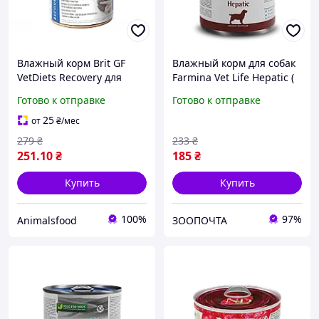
Влажный корм Brit GF
Влажный корм для собак
VetDiets Recovery для
Farmina Vet Life Hepatic (
собак и кошек, в период
курица ) 300 г
Готово к отправке
Готово к отправке
выздоровления, с
лососем, 400 г
25
от
₴
/мес
279
₴
233
₴
251
.10
₴
185
₴
Купить
Купить
100%
97%
Animalsfood
ЗООПОЧТА