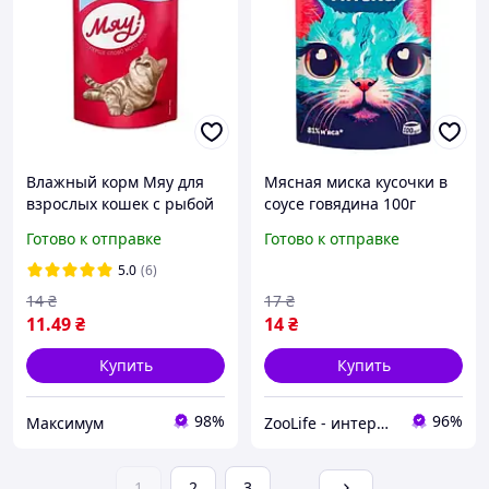
Влажный корм Мяу для
Мясная миска кусочки в
взрослых кошек с рыбой
соусе говядина 100г
в нежном соусе 85г
Готово к отправке
Готово к отправке
5.0
(6)
14
₴
17
₴
11
.49
₴
14
₴
Купить
Купить
98%
96%
Максимум
ZooLife - интернет-магазин товаров для животных
1
2
3
...