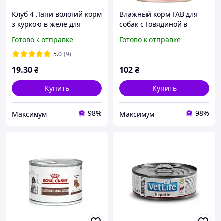
Клуб 4 Лапи вологий корм
Влажный корм ГАВ для
з куркою в желе для
собак с Говядиной в
дорослих собак малих
аппетитном соусе 1,24кг
Готово к отправке
Готово к отправке
порід 100 г
5.0
(9)
19
.30
₴
102
₴
Купить
Купить
98%
98%
Максимум
Максимум