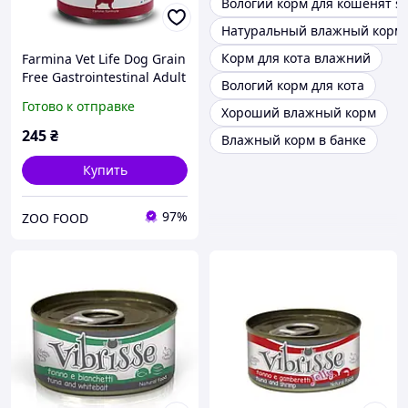
Вологий корм для кошенят sa
Натуральный влажный корм 
Корм для кота влажний
Farmina Vet Life Dog Grain
Free Gastrointestinal Adult
Вологий корм для кота
All Breeds влажный
Готово к отправке
Хороший влажный корм
лечебный беззерновой
корм для взрослых собак
245
₴
Влажный корм в банке
всех пород
Купить
97%
ZOO FOOD