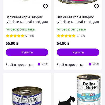
Влажный корм Вибрис
Влажный корм Вибрис
(Vibrisse Natural Food) для
(Vibrisse Natural Food) для
кошек беззерновой 70 г
кошек беззерновой 70 г
Готово к отправке
Готово к отправке
лосось
тунец, краб
5.0
(3)
5.0
(2)
66
.90
₴
64
.90
₴
Купить
Купить
96%
96%
ЗооЭкспресс - корм и лакомства
ЗооЭкспресс - корм и лакомства