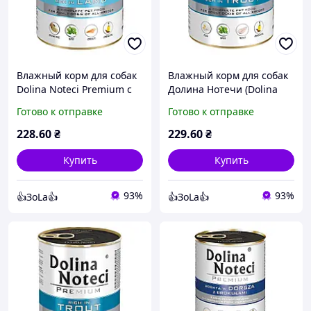
Влажный корм для собак
Влажный корм для собак
Dolina Noteci Premium с
Долина Нотечи (Dolina
ягнятиной 800 г
Noteci Premium Adult All
Готово к отправке
Готово к отправке
Breeds) для всех пород
беззерновой 800 г форель
228
.60
₴
229
.60
₴
Купить
Купить
93%
93%
👍ЗоLa👍
👍ЗоLa👍