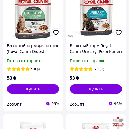
Влажный корм для кошек
Влажный корм Royal
(Royal Canin Digest
Canin Urinary (Роял Канин
Sensitive) для поддержки
Уринари) для кошек для
Готово к отправке
Готово к отправке
пищеварения 85 г
здоровья мочевой
ситемы, 85 гр от 12 шт
5.0
(4)
5.0
(2)
53
₴
53
₴
Купить
Купить
96%
96%
ZooOпт
ZooOпт