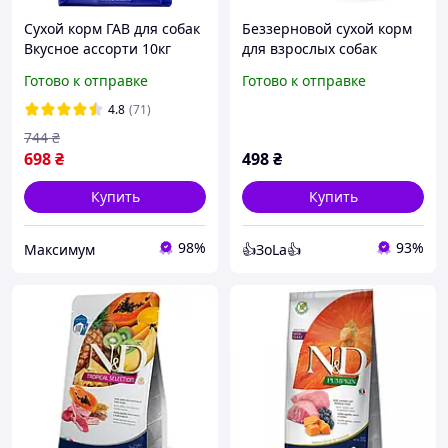
Сухой корм ГАВ для собак
Беззерновой сухой корм
Вкусное ассорти 10кг
для взрослых собак
маленьких пород Farmina
Готово к отправке
Готово к отправке
N&D Ocean Mini с
треской,апельсином,тыкв
4.8
(71)
а 800 г
744
₴
698
₴
498
₴
Купить
Купить
98%
93%
Максимум
👍ЗоLa👍