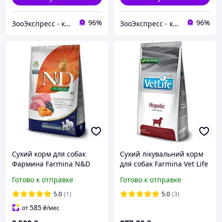
96%
96%
ЗооЭкспресс - корм и лакомства
ЗооЭкспресс - корм и лакомства
Сухий корм для собак
Сухий лікувальний корм
Фармина Farmina N&D
для собак Farmina Vet Life
Pumpkin Medium Maxi
Hepatic при печінковій
Готово к отправке
Готово к отправке
беззерновий холістік 12
недостатності 2 кг
кг ягня, чорниця, гарбуз
5.0
(1)
5.0
(3)
585
от
₴
/мес