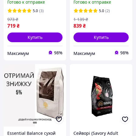
Готово к отправке
Готово к отправке
5.0
(3)
5.0
(2)
973
₴
1 139
₴
719
₴
839
₴
Купить
Купить
98%
98%
Максимум
Максимум
Essential Balance сухой
Сейворі (Savory Adult