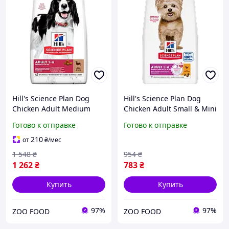
Hill's Science Plan Dog
Hill's Science Plan Dog
Chicken Adult Medium
Chicken Adult Small & Mini
сухой корм для взрослых
сухой корм для взрослых
Готово к отправке
Готово к отправке
собак средних пород с
собак мелких и
мясом ягнёнка и рисом
миниатюрных пород с
210
от
₴
/мес
2.5 кг
мясом курицы 1.5 кг
1 548
₴
954
₴
1 262
₴
783
₴
Купить
Купить
97%
97%
ZOO FOOD
ZOO FOOD