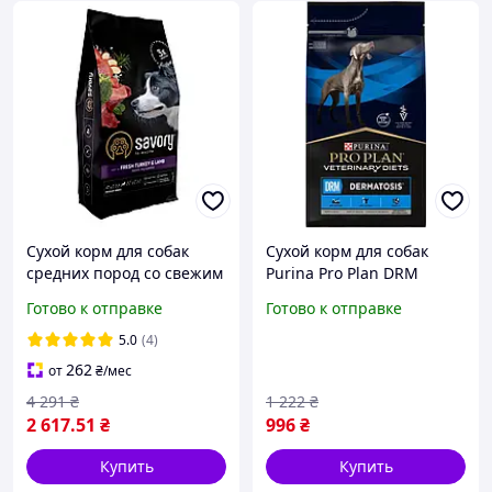
Сухой корм для собак
Сухой корм для собак
средних пород со свежим
Purina Pro Plan DRM
мясом индейки и ягненка
Dermatosis при
Готово к отправке
Готово к отправке
Savory 12 кг
дерматозах и
чрезмерном выпадении
5.0
(4)
шерсти 3 кг
262
от
₴
/мес
4 291
₴
1 222
₴
2 617
.51
₴
996
₴
Купить
Купить