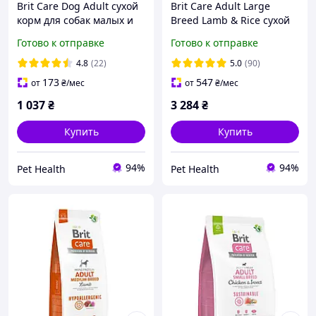
Brit Care Dog Adult сухой
Brit Care Adult Large
корм для собак малых и
Breed Lamb & Rice сухой
средних пород с лососем
корм для собак крупных
Готово к отправке
Готово к отправке
3 кг
пород с ягненком, 12 кг
4.8
(22)
5.0
(90)
173
547
от
₴
/мес
от
₴
/мес
1 037
₴
3 284
₴
Купить
Купить
94%
94%
Pet Health
Pet Health