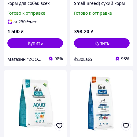
корм для собак всех
Small Breed) сухий корм
пород с индейкой, 2.5 кг
для собак малих порід
Готово к отправке
Готово к отправке
холістик 1 кг свіже ягня,
індичка
250
от
₴
/мес
1 500
₴
398
.20
₴
Купить
Купить
98%
93%
Магазин "ZOOMAA"
👍ЗоLa👍