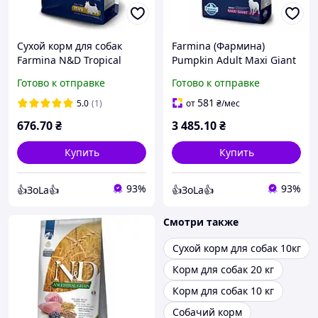
Сухой корм для собак
Farmina (Фармина)
Farmina N&D Tropical
Pumpkin Adult Maxi Giant
Selection Dog Adult Mini
Lamb Blueberry Ягненок
Готово к отправке
Готово к отправке
Lamb, Spelt, Oats & Fruits
Черника сухой корм для
1.5 кг
собак больших пород 12
581
5.0
(1)
от
₴
/мес
кг
676
.70
₴
3 485
.10
₴
Купить
Купить
93%
93%
👍ЗоLa👍
👍ЗоLa👍
Смотри также
Сухой корм для собак 10кг
Корм для собак 20 кг
Корм для собак 10 кг
Собачий корм