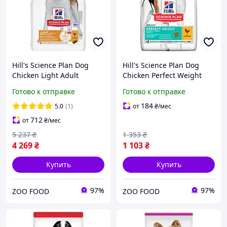
Hill's Science Plan Dog
Hill's Science Plan Dog
Chicken Light Adult
Chicken Perfect Weight
Medium сухой корм для
Adult Medium сухой корм
Готово к отправке
Готово к отправке
взрослых собак средних
для взрослых собак
пород для контроля веса
средних пород для
184
5.0
(1)
от
₴
/мес
с мясом курицы 14
поддержки веса с мясом
712
от
₴
/мес
5 237
₴
1 353
₴
4 269
₴
1 103
₴
Купить
Купить
97%
97%
ZOO FOOD
ZOO FOOD