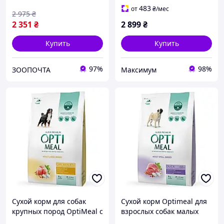
483
от
₴
/мес
2 975
₴
2 351
₴
2 899
₴
Купить
Купить
97%
98%
ЗООПОЧТА
Максимум
Сухой корм для собак
Сухой корм Optimeal для
крупных пород OptiMeal с
взрослых собак малых
курицей 4 кг B1760601
пород утка 4кг