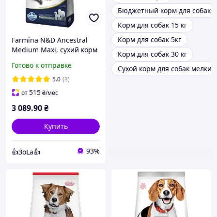
Бюджетный корм для собак
Корм для собак 15 кг
Корм для собак 5кг
Farmina N&D Ancestral
Medium Maxi, сухий корм
Корм для собак 30 кг
для собак (12 кг) ягня,
Готово к отправке
Сухой корм для собак мелких
чорниця
5.0
(3)
515
от
₴
/мес
3 089
.90
₴
Купить
93%
👍ЗоLa👍