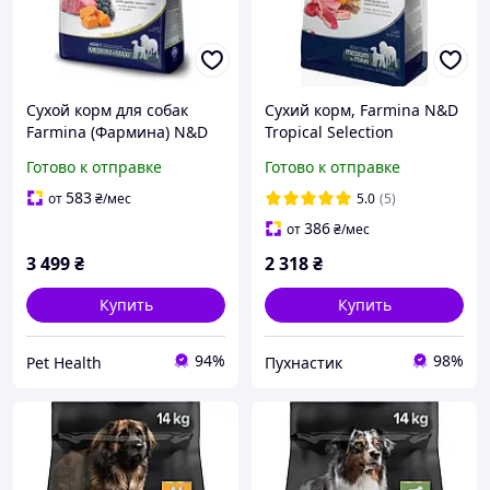
Сухой корм для собак
Сухий корм, Farmina N&D
Farmina (Фармина) N&D
Tropical Selection
Pumpkin Medium & Maxi с
Medium&Maxi, для собак
Готово к отправке
Готово к отправке
ягненком, тыквой и
середніх та великих порід
черникой 12 кг
ягня, спельта, овес,
583
от
₴
/мес
5.0
(5)
фрукти 10 кг
386
от
₴
/мес
3 499
₴
2 318
₴
Купить
Купить
94%
98%
Pet Health
Пухнастик