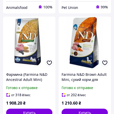
100%
99%
Animalsfood
Pet Union
Фармина (Farmina N&D
Farmina N&D Brown Adult
Ancestral Adult Mini)
Mini, сухий корм для
сухий корм для собак
собак з коричневою
Готово к отправке
Готово к отправке
малих порід
шерстю (2 кг) ягня,
низькозерновий холістік
спіруліна, морква
318
202
от
₴
/мес
от
₴
/мес
7 кг ягня, чорниця
1 908
.20
₴
1 210
.60
₴
Купить
Купить