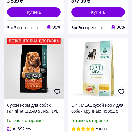
3 509
₴
877
.30
₴
Купить
Купить
96%
96%
ЗооЭкспресс - корм и лакомства
ЗооЭкспресс - корм и лакомства
Сухой корм для собак
OPTIMEAL сухой корм для
Farmina CIBAU SENSITIVE
собак крупных пород с
ADULT MEDIUM & MAXI,
курицей 12 кг
Готово к отправке
Готово к отправке
12 кг (PCB120018S)
392
от
₴
/мес
5.0
(11)