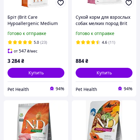
Бріт (Brit Care
Сухой корм для взрослых
Hypoallergenic Medium
собак мелких пород Brit
Breed Adult) сухий корм
Care Dog Sustainable
Готово к отправке
Готово к отправке
для собак середніх порід
Adult Small Breed - 3 кг
до 25 кг гіпоалергенний
5.0
(23)
4.6
(11)
12 кг ягня, рис
547
от
₴
/мес
3 284
₴
884
₴
Купить
Купить
94%
94%
Pet Health
Pet Health