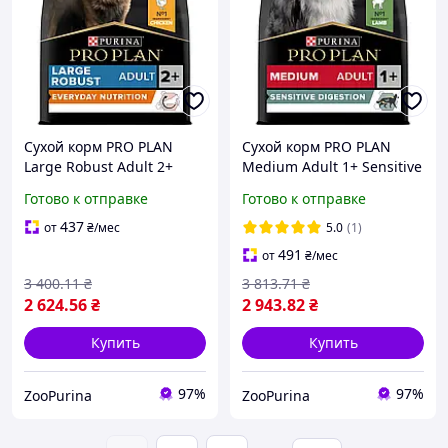
Сухой корм PRO PLAN
Сухой корм PRO PLAN
Large Robust Adult 2+
Medium Adult 1+ Sensitive
Everyday Nutrion для
Digestion для собак
Готово к отправке
Готово к отправке
собак больших пород, с
средних, с ягненком 14 кг
курицей 14 кг
(7613035214774)
437
от
₴
/мес
5.0
(1)
491
от
₴
/мес
3 400
.11
₴
3 813
.71
₴
2 624
.56
₴
2 943
.82
₴
Купить
Купить
97%
97%
ZooPurina
ZooPurina