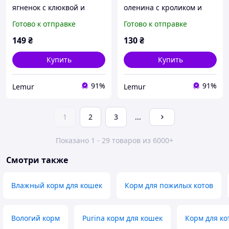
ягненок с клюквой и
оленина с кроликом и
кошачьей мятой
кошачьей мятой
Готово к отправке
Готово к отправке
влажный корм для
влажный корм для
взрослых кошек с
взрослых кошек 400 г
149
₴
130
₴
чувствительным
пищеварением 400 г
Купить
Купить
91%
91%
Lemur
Lemur
1
2
3
...
Показано 1 - 29 товаров из 6000+
Смотри также
Влажный корм для кошек
Корм для пожилых котов
Вологий корм
Purina корм для кошек
Корм для ко