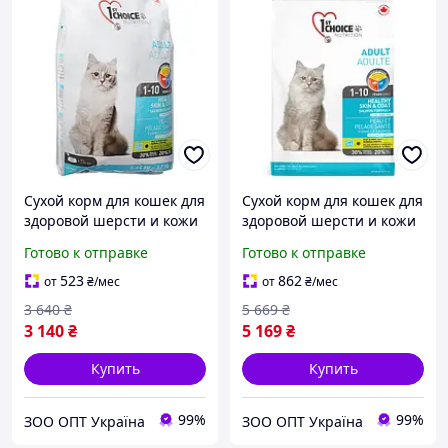
Сухой корм для кошек для
Сухой корм для кошек для
здоровой шерсти и кожи
здоровой шерсти и кожи
1st Choice Skin&Coat 5,44
1st Choice Skin&Coat 10 кг
Готово к отправке
Готово к отправке
кг Кошачий корм со
Кошачий корм со свежим
свежим лососем
лососем
523
862
от
₴
/мес
от
₴
/мес
3 640
₴
5 669
₴
3 140
₴
5 169
₴
Купить
Купить
99%
99%
ЗОО ОПТ Україна
ЗОО ОПТ Україна