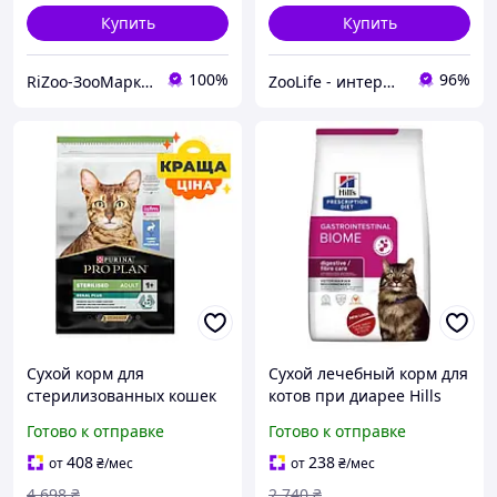
Купить
Купить
100%
96%
RiZoo-ЗооМаркет
ZooLife - интернет-магазин товаров для животных
Сухой корм для
Сухой лечебный корм для
стерилизованных кошек
котов при диарее Hills
Pro Plan Sterilised Rabbit
Prescription Diet Feline
Готово к отправке
Готово к отправке
Кошачий корм Про План
Gastrointestinal Biome
с кроликом 10 кг.
Кошачий корм 3
408
238
от
₴
/мес
от
₴
/мес
4 698
₴
2 740
₴