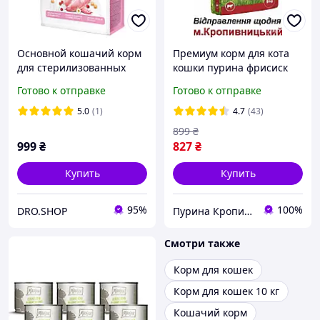
Основной кошачий корм
Премиум корм для кота
для стерилизованных
кошки пурина фрисиск
взрослых кошек
мяу пан кот Favorit 9 кг с
Готово к отправке
Готово к отправке
гипоаллергенный Brit
телятиной, сухой
Care Cat Sterilized
кошачий корм для
5.0
(1)
4.7
(43)
Sensitive
стерилизованных
899
₴
Польша
999
₴
827
₴
Купить
Купить
95%
100%
DRO.SHOP
Пурина Кропивницкий
Смотри также
Корм для кошек
Корм для кошек 10 кг
Кошачий корм