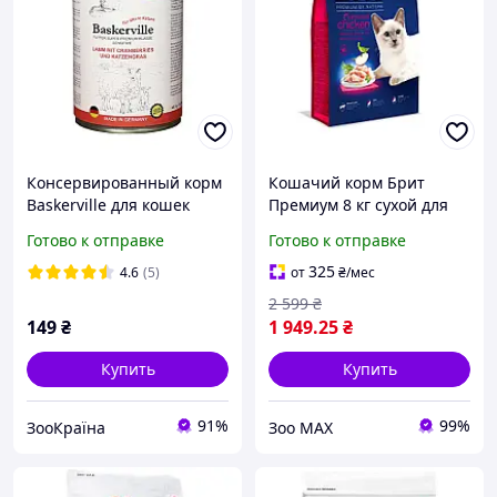
Консервированный корм
Кошачий корм Брит
Baskerville для кошек
Премиум 8 кг сухой для
ягненок с клюквой и
стерилизованных котов
Готово к отправке
Готово к отправке
кошачьей травой 400 г
Brit Premium by Nature
Cat Sterilised курица
325
4.6
(5)
от
₴
/мес
2 599
₴
149
₴
1 949
.25
₴
Купить
Купить
91%
99%
ЗооКраїна
Зоо МАХ