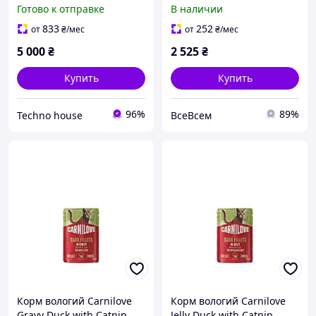
кормушка для котов
кришкою з
Готово к отправке
В наличии
Casfuy - автоматический
термопластику, чорна, 22
дозатор кошачьего корма
B MiJar
833
252
от
₴
/мес
от
₴
/мес
для влажного корма
5 000
₴
2 525
₴
Купить
Купить
96%
89%
Techno house
ВсеВсем
Корм вологий Carnilove
Корм вологий Carnilove
Gravy Duck with Catnip
Jelly Duck with Catnip