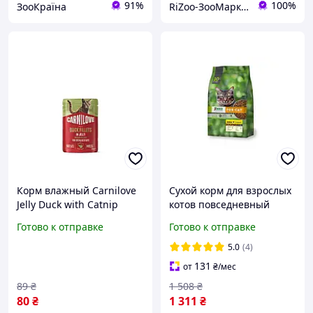
91%
100%
ЗооКраїна
RiZoo-ЗооМаркет
Корм влажный Carnilove
Сухой корм для взрослых
Jelly Duck with Catnip
котов повседневный
Sterilised д/
сбалансированный Экко
Готово к отправке
Готово к отправке
стерилизованных котов
Гранула с курицей 10кг /
утка и кошачья мята в
Кошачий корм
5.0
(4)
желе 85 г
131
от
₴
/мес
89
₴
1 508
₴
80
₴
1 311
₴