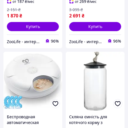
10 kg Кошачий корм
курицей 15 кг.
187
269
от
₴
/мес
от
₴
/мес
2 151
₴
3 095
₴
1 870
₴
2 691
₴
Купить
Купить
96%
96%
ZooLife - интернет-магазин товаров для животных
ZooLife - интернет-магазин товаров для животных
Беспроводная
Скляна ємність для
автоматическая
котячого корму з