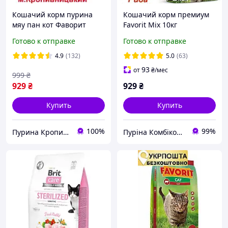
Кошачий корм пурина
Кошачий корм премиум
мяу пан кот Фаворит
Favorit Mix 10кг
Favorit Mix с рыбой
Готово к отправке
Готово к отправке
курицей и говядиной
премиум 10кг
4.9
(132)
5.0
(63)
93
от
₴
/мес
999
₴
929
₴
929
₴
Купить
Купить
100%
99%
Пурина Кропивницкий
Пуріна Комбікорм