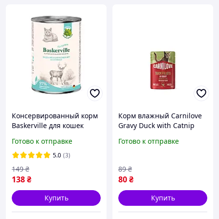
Консервированный корм
Корм влажный Carnilove
Baskerville для кошек
Gravy Duck with Catnip
оленина с кроликом и
для кошек утка и кошачья
Готово к отправке
Готово к отправке
кошачьей мятой 400 г
мята в соусе 85 г
5.0
(3)
149
₴
89
₴
138
₴
80
₴
Купить
Купить