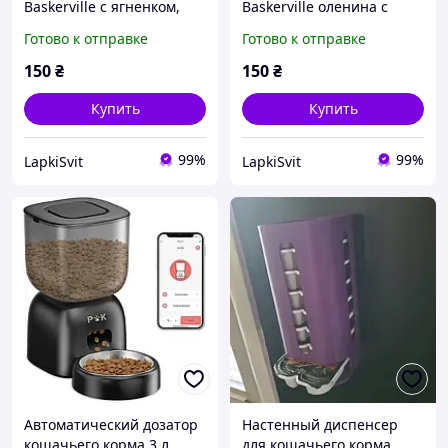
Baskerville с ягненком,
Baskerville оленина с
клюквой и кошачьей
кроликом и кошачьей
Готово к отправке
Готово к отправке
травой для
мятой холистик
чувствительного
полнорационный 400 г.
150
₴
150
₴
пищеварения и пожилых
кошек 400 г.
Купить
Купить
99%
99%
LapkiSvit
LapkiSvit
Автоматический дозатор
Настенный диспенсер
кошачьего корма 3 л
для кошачьего корма