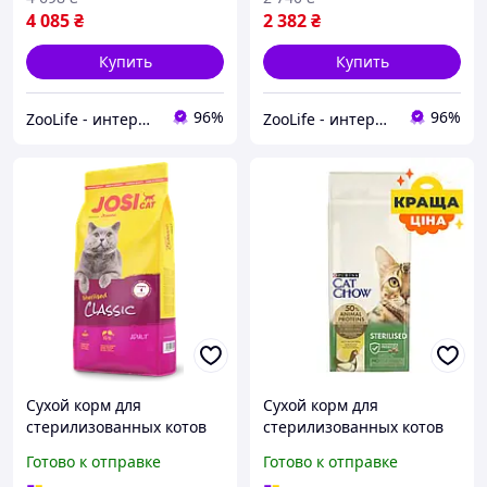
4 085
₴
2 382
₴
Купить
Купить
96%
96%
ZooLife - интернет-магазин товаров для животных
ZooLife - интернет-магазин товаров для животных
Сухой корм для
Сухой корм для
стерилизованных котов
стерилизованных котов
JosiCat Sterilised Classic с
Purina Cat Chow Sterilised
Готово к отправке
Готово к отправке
мясом домашней птицы
Кошачий корм Пурина с