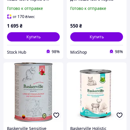
Puppy Kitty F14-L
Sheba
Готово к отправке
Готово к отправке
Кормушка с
приложением для
170
от
₴
/мес
домашних животных
1 695
₴
550
₴
Купить
Купить
98%
98%
Stock Hub
MixShop
Baskerville Sensitive
Baskerville Holistic