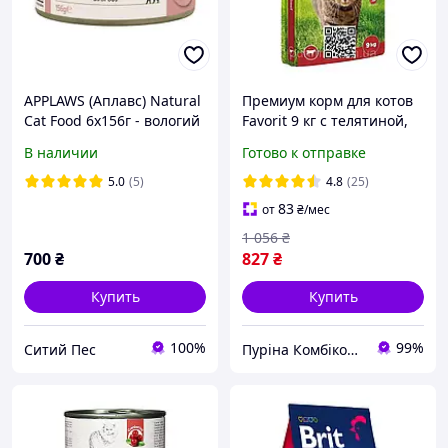
APPLAWS (Аплавс) Natural
Премиум корм для котов
Cat Food 6х156г - вологий
Favorit 9 кг с телятиной,
котячий корм, 100%
сухой кошачий корм для
В наличии
Готово к отправке
натуральних продуктів
стерилизованных
5.0
(5)
4.8
(25)
83
от
₴
/мес
1 056
₴
700
₴
827
₴
Купить
Купить
100%
99%
Ситий Пес
Пуріна Комбікорм