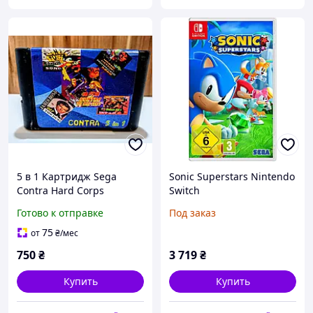
5 в 1 Картридж Sega
Sonic Superstars Nintendo
Contra Hard Corps
Switch
Отличное состояние,
Готово к отправке
Под заказ
работает
75
от
₴
/мес
750
₴
3 719
₴
Купить
Купить