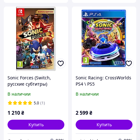
Sonic Forces (Switch,
Sonic Racing: CrossWorlds
русские субтитры)
PS4 \ PS5
В наличии
В наличии
5.0
(1)
1 210
₴
2 599
₴
Купить
Купить