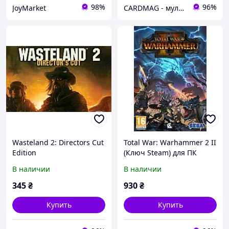
98%
96%
JoyMarket
CARDMAG - мультивалютный платежный сервис
Wasteland 2: Directors Cut
Total War: Warhammer 2 II
Edition
(Ключ Steam) для ПК
В наличии
В наличии
345
₴
930
₴
Купить
Купить