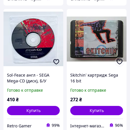
Sol-Feace англ - SEGA
Skitchin' картридж Sega
Mega-CD (диск), Б/У
16 bit
Готово к отправке
Готово к отправке
410
₴
272
₴
Купить
Купить
99%
96%
Retro Gamer
Інтернет-магазин "Відео-гра"