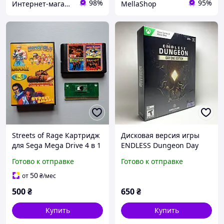
98%
95%
Интернет-магазин «SPORT MAN»
MellaShop
Streets of Rage Картридж
Дисковая версия игры
для Sega Mega Drive 4 в 1
ENDLESS Dungeon Day
Идеальное состояние,
One Edition Xbox one
Готово к отправке
Готово к отправке
рабочий
50
от
₴
/мес
500
₴
650
₴
Купить
Купить