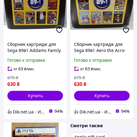
Сборник картридж для
Сборник картридж для
Sega 89в1 Addams Family
Sega 89в1 Aero the Acro-
Worms Combat Cars
Bat Ecco Jr. Lion King 3
Готово к отправке
Готово к отправке
Terminator X-Men
63
63
от
₴
/мес
от
₴
/мес
675
₴
675
₴
630
₴
630
₴
Купить
Купить
94%
94%
👍 Dik.net.ua - Интернет магазин
👍 Dik.net.ua - Интернет магазин
Смотри также
Apple gift card