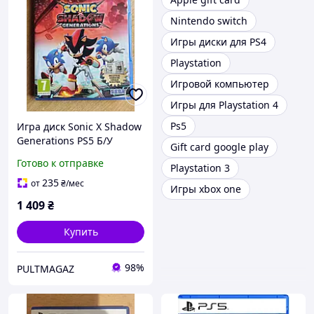
Nintendo switch
Игры диски для PS4
Playstation
Игровой компьютер
Игры для Playstation 4
Ps5
Игра диск Sonic X Shadow
Generations PS5 Б/У
Gift card google play
Готово к отправке
Playstation 3
235
от
₴
/мес
Игры xbox one
1 409
₴
Купить
98%
PULTMAGAZ