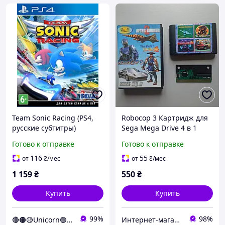
Team Sonic Racing (PS4,
Robocop 3 Картридж для
русские субтитры)
Sega Mega Drive 4 в 1
Идеальное состояние,
Готово к отправке
Готово к отправке
рабочий
116
55
от
₴
/мес
от
₴
/мес
1 159
₴
550
₴
Купить
Купить
99%
98%
🔴🟠🟡Unicorn🟢🔵🟣
Интернет-магазин «SPORT MAN»