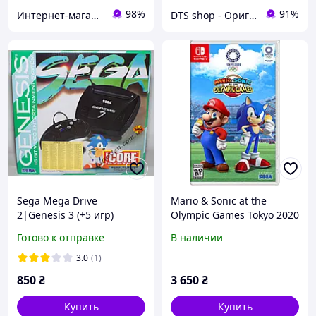
98%
91%
Интернет-магазин «SPORT MAN»
DTS shop - Оригінальна техніка
Sega Mega Drive
Mario & Sonic at the
2|Genesis 3 (+5 игр)
Olympic Games Tokyo 2020
(Switch, русская версия)
Готово к отправке
В наличии
3.0
(1)
850
₴
3 650
₴
Купить
Купить