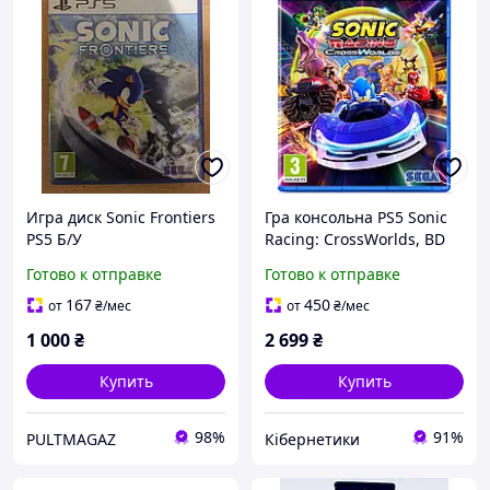
Игра диск Sonic Frontiers
Гра консольна PS5 Sonic
PS5 Б/У
Racing: CrossWorlds, BD
диск
Готово к отправке
Готово к отправке
167
450
от
₴
/мес
от
₴
/мес
1 000
₴
2 699
₴
Купить
Купить
98%
91%
PULTMAGAZ
Кібернетики