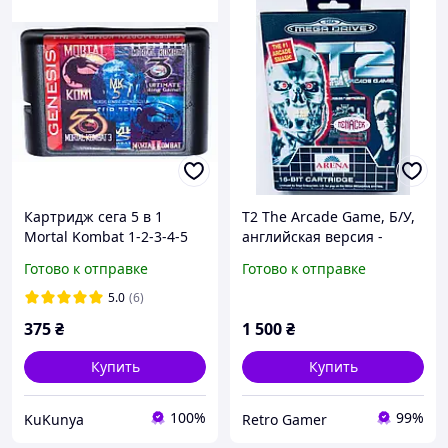
Картридж cега 5 в 1
T2 The Arcade Game, Б/У,
Mortal Kombat 1-2-3-4-5
английская версия -
картридж для SEGA Mega
Готово к отправке
Готово к отправке
Drive
5.0
(6)
375
₴
1 500
₴
Купить
Купить
100%
99%
KuKunya
Retro Gamer