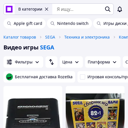
В категории
Apple gift card
Nintendo switch
Игры диски 
Каталог товаров
SEGA
Техника и электроника
Ком
Видео игры
SEGA
Фильтры
Цена
Платформа
С
Бесплатная доставка Rozetka
Игровая консоль/пр