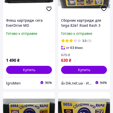
Флеш картридж сега
Сборник картридж для
EverDrive MD
Sega 82в1 Road Rash 3
WWF Super Wrestlemania
Готово к отправке
Готово к отправке
NHL RHL 2007
3.0
(1)
63
от
₴
/мес
675
₴
1 490
₴
630
₴
Купить
Купить
96%
94%
IgroMen
👍 Dik.net.ua - Интернет магазин