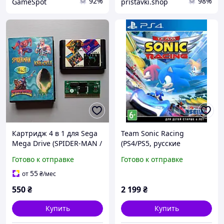
92%
98%
GameSpot
pristavki.shop
Картридж 4 в 1 для Sega
Team Sonic Racing
Mega Drive (SPIDER-MAN /
(PS4/PS5, русские
Bare Knuckle /
субтитры)
Готово к отправке
Готово к отправке
Sunsetriders / Alien 3)
Идеал, рабочий
55
от
₴
/мес
550
₴
2 199
₴
Купить
Купить