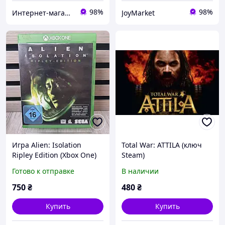
98%
98%
Интернет-магазин «SPORT MAN»
JoyMarket
Игра Alien: Isolation
Total War: ATTILA (ключ
Ripley Edition (Xbox One)
Steam)
б/у
Готово к отправке
В наличии
750
₴
480
₴
Купить
Купить