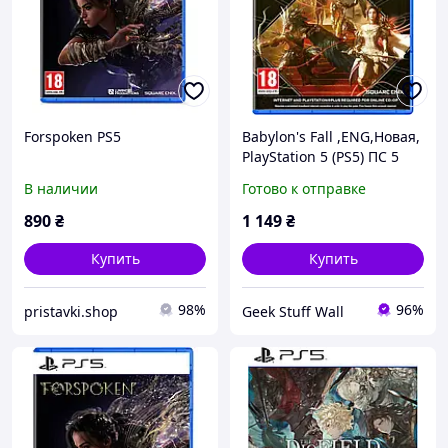
Forspoken PS5
Babylon's Fall ,ENG,Новая,
PlayStation 5 (PS5) ПС 5
В наличии
Готово к отправке
890
₴
1 149
₴
Купить
Купить
98%
96%
pristavki.shop
Geek Stuff Wall