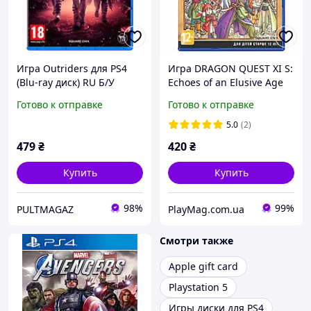
Игра Outriders для PS4
Игра DRAGON QUEST XI S:
(Blu-ray диск) RU Б/У
Echoes of an Elusive Age
Definitive Edition PS4
Готово к отправке
Готово к отправке
5.0
(2)
479
₴
420
₴
Купить
Купить
98%
99%
PULTMAGAZ
PlayMag.com.ua
Смотри также
Apple gift card
Playstation 5
Игры диски для PS4