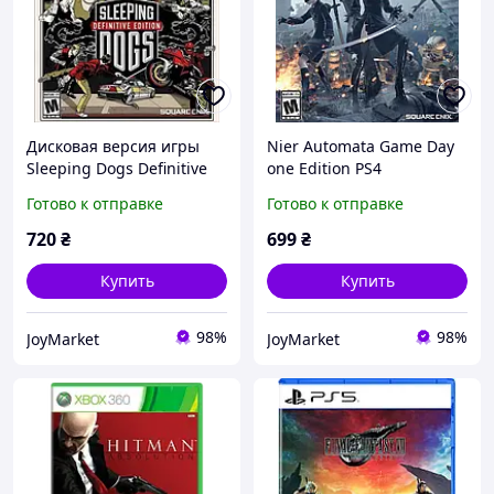
Дисковая версия игры
Nier Automata Game Day
Sleeping Dogs Definitive
one Edition PS4
Edition PS4 RU субтитры
Готово к отправке
Готово к отправке
720
₴
699
₴
Купить
Купить
98%
98%
JoyMarket
JoyMarket