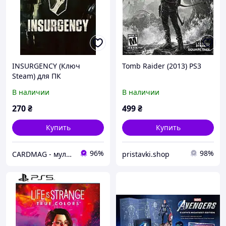
INSURGENCY (Ключ
Tomb Raider (2013) PS3
Steam) для ПК
В наличии
В наличии
270
₴
499
₴
Купить
Купить
96%
98%
CARDMAG - мультивалютный платежный сервис
pristavki.shop