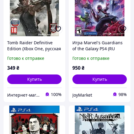
Tomb Raider Definitive
Игра Marvel's Guardians
Edition (Xbox One, русская
of the Galaxy PS4 (RU
версия)
версия)
Готово к отправке
Готово к отправке
349
₴
950
₴
Купить
Купить
100%
98%
Интернет-магазин "KeyStoreGame"
JoyMarket