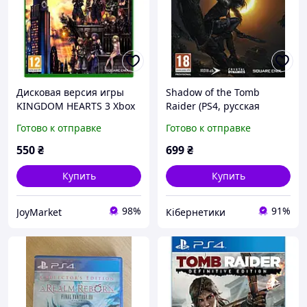
Дисковая версия игры
Shadow of the Tomb
KINGDOM HEARTS 3 Xbox
Raider (PS4, русская
One Series X
версия)
Готово к отправке
Готово к отправке
550
₴
699
₴
Купить
Купить
98%
91%
JoyMarket
Кібернетики