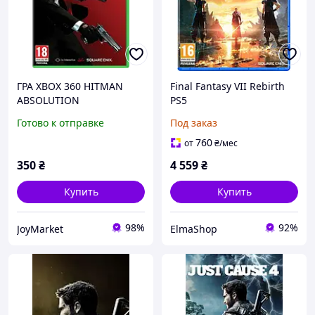
ГРА XBOX 360 HITMAN
Final Fantasy VII Rebirth
ABSOLUTION
PS5
Готово к отправке
Под заказ
760
от
₴
/мес
350
₴
4 559
₴
Купить
Купить
98%
92%
JoyMarket
ElmaShop