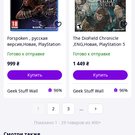
Forspoken , русская
The DioField Chronicle
версия,Новая, PlayStation
,ENG,Новая, PlayStation 5
5 (PS5) ПС5
(PS5) ПС 5
Готово к отправке
Готово к отправке
999
₴
1 449
₴
Купить
Купить
96%
96%
Geek Stuff Wall
Geek Stuff Wall
1
2
3
...
Показано 1 - 29 товаров из 400+
Смотри также