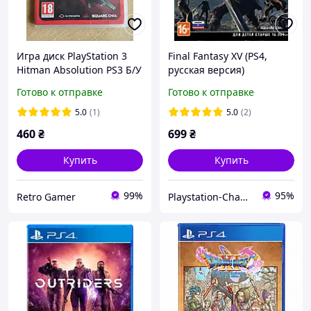
Игра диск PlayStation 3
Final Fantasy XV (PS4,
Hitman Absolution PS3 Б/У
русская версия)
Готово к отправке
Готово к отправке
5.0
(1)
5.0
(2)
460
₴
699
₴
Купить
Купить
99%
95%
Retro Gamer
Playstation-Change - Магазин Ігрові Приставки, та Аксесуари