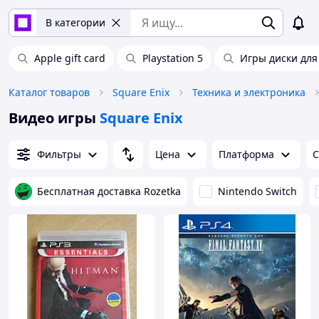
В категории
Apple gift card
Playstation 5
Игры диски для
Каталог товаров
Square Enix
Техника и электроника
Видео игры
Square Enix
Фильтры
Цена
Платформа
С
Бесплатная доставка Rozetka
Nintendo Switch