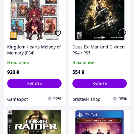
Kingdom Hearts Melody of
Deus Ex: Mankind Divided
Memory (PS4)
PS4 \ PS5
В наличии
В наличии
920
₴
554
₴
Купить
Купить
92%
98%
GameSpot
pristavki.shop