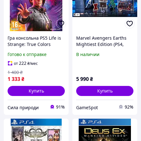
Гра консольна PS5 Life is
Marvel Avengers Earths
Strange: True Colors
Mightiest Edition (PS4,
Standard Edition, BD диск
русская версия)
Готово к отправке
В наличии
222
от
₴
/мес
1 400
₴
1 333
₴
5 990
₴
Купить
Купить
91%
92%
Сила природи
GameSpot