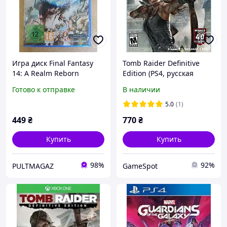
Игра диск Final Fantasy
Tomb Raider Definitive
14: A Realm Reborn
Edition (PS4, русская
Collector's Edition on-line
версия)
Готово к отправке
В наличии
PS4 Б/У
5.0
(1)
449
₴
770
₴
Купить
Купить
98%
92%
PULTMAGAZ
GameSpot