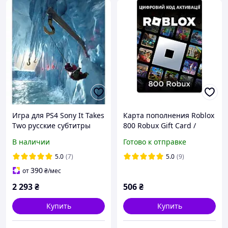
Игра для PS4 Sony It Takes
Карта пополнения Roblox
Two русские субтитры
800 Robux Gift Card /
Игровая валюта Роблокс
В наличии
Готово к отправке
800 Робукс (цифровой код
активации)
5.0
(7)
5.0
(9)
390
от
₴
/мес
2 293
₴
506
₴
Купить
Купить