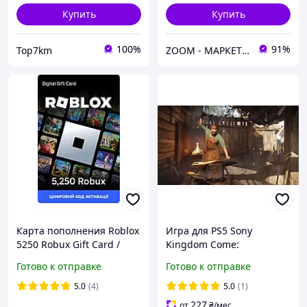
Купить
Купить
100%
91%
Top7km
ZOOM - МАРКЕТ ЦИФРОВОЙ ТЕХНИКИ
Карта пополнения Roblox
Игра для PS5 Sony
5250 Robux Gift Card /
Kingdom Come:
Игровая валюта Роблокс
Deliverance II украинские
Готово к отправке
Готово к отправке
5250 Робукс (цифровой
субтитры
код активации)
5.0
(4)
5.0
(1)
227
от
₴
/мес