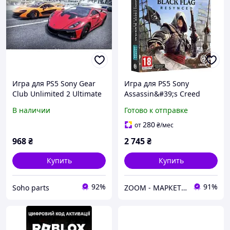
Игра для PS5 Sony Gear
Игра для PS5 Sony
Club Unlimited 2 Ultimate
Assassin&#39;s Creed
Edition
Black Flag Resynced
В наличии
Готово к отправке
Launch Edition PS5
(3307216309642)
280
от
₴
/мес
968
₴
2 745
₴
Купить
Купить
92%
91%
Soho parts
ZOOM - МАРКЕТ ЦИФРОВОЙ ТЕХНИКИ