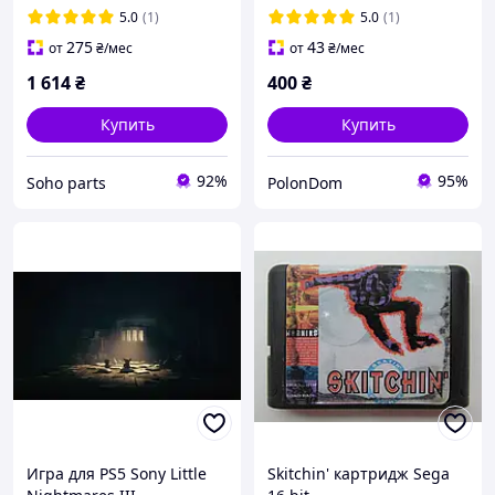
5.0
(1)
5.0
(1)
275
43
от
₴
/мес
от
₴
/мес
1 614
₴
400
₴
Купить
Купить
92%
95%
Soho parts
PolonDom
Игра для PS5 Sony Little
Skitchin' картридж Sega