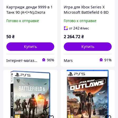
Картридж денди 9999 в 1
Игра для Xbox Series X
Танк 90 (A+I+N),Охота
Microsoft Battlefield 6 BD
диск (5030941125406)
Готово к отправке
Готово к отправке
242
от
₴
/мес
50
₴
2 264
.72
₴
Купить
Купить
96%
91%
Інтернет-магазин "Відео-гра"
Mars