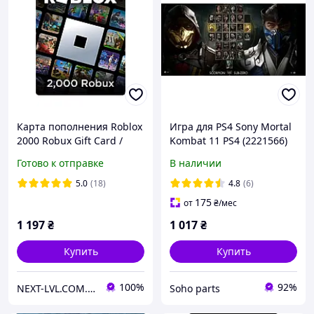
Карта пополнения Roblox
Игра для PS4 Sony Mortal
2000 Robux Gift Card /
Kombat 11 PS4 (2221566)
Игровая валюта Роблокс
Готово к отправке
В наличии
2000 Робукс (цифровой
код активации)
5.0
(18)
4.8
(6)
175
от
₴
/мес
1 197
₴
1 017
₴
Купить
Купить
100%
92%
NEXT-LVL.COM.UA
Soho parts