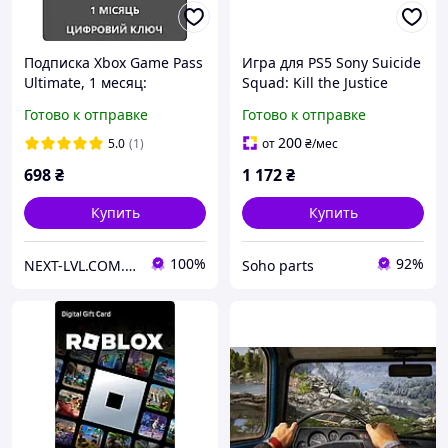
Подписка Xbox Game Pass
Игра для PS5 Sony Suicide
Ultimate, 1 месяц:
Squad: Kill the Justice
Premium (Standard),
League Deluxe Edition
Готово к отправке
Готово к отправке
Essential (Core), PC, EA
(5051895416310)
Play, Ubisoft Classics,
200
5.0
(1)
от
₴
/мес
Fortnite Crew
698
₴
1 172
₴
Купить
Купить
100%
92%
NEXT-LVL.COM.UA
Soho parts