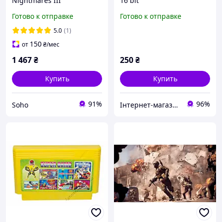
Nightmares III
16 bit
Готово к отправке
Готово к отправке
5.0
(1)
150
от
₴
/мес
1 467
₴
250
₴
Купить
Купить
91%
96%
Soho
Інтернет-магазин "Відео-гра"