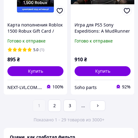
Карта пополнения Roblox
Игра для PS5 Sony
1500 Robux Gift Card /
Expeditions: A MudRunner
Игровая валюта Роблокс
Game (1137414)
Готово к отправке
Готово к отправке
1500 Робукс (цифровой
код активации)
5.0
(1)
895
₴
910
₴
Купить
Купить
100%
92%
NEXT-LVL.COM.UA
Soho parts
1
2
3
...
Показано 1 - 29 товаров из 3000+
Оцени, как сработал фильтр