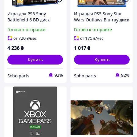
Игра для PS5 Sony
Игра для PS5 Sony Star
Battlefield 6 BD диск
Wars Outlaws Blu-ray диск
(5030934125406)
Готово к отправке
Готово к отправке
720
175
от
₴
/мес
от
₴
/мес
4 236
₴
1 017
₴
Купить
Купить
92%
92%
Soho parts
Soho parts