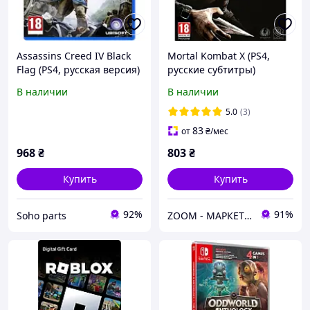
Assassins Creed IV Black
Mortal Kombat X (PS4,
Flag (PS4, русская версия)
русские субтитры)
В наличии
В наличии
5.0
(3)
83
от
₴
/мес
968
₴
803
₴
Купить
Купить
92%
91%
Soho parts
ZOOM - МАРКЕТ ЦИФРОВОЙ ТЕХНИКИ