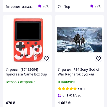
96%
99%
Інтернет магазин WOWShop
7kmTop
Игровая [87492694]
Игра для PS4 Sony God of
приставка Game Box Sup
War Ragnarok русская
400 игр Ретро 8bit Для
версия
Готово к отправке
В наличии
детей консоль Dendy
Sega
5.0
(1)
170
от
₴
/мес
470
₴
1 663
₴