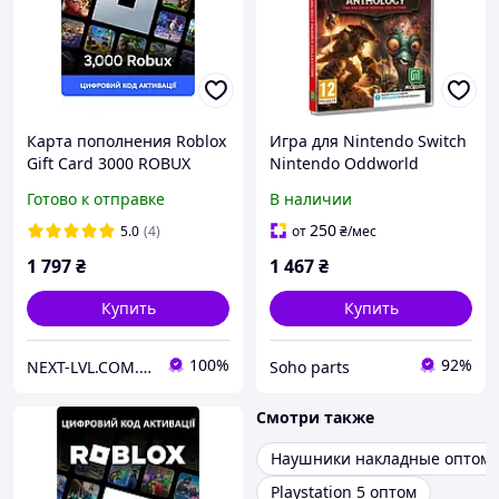
Карта пополнения Roblox
Игра для Nintendo Switch
Gift Card 3000 ROBUX
Nintendo Oddworld
(КОД) | Роблокс Робукс
Anthology The Ulikely
Готово к отправке
В наличии
3000 (КОД)
Heroes Collection
250
5.0
(4)
от
₴
/мес
1 797
₴
1 467
₴
Купить
Купить
100%
92%
NEXT-LVL.COM.UA
Soho parts
Смотри также
Наушники накладные оптом
Playstation 5 оптом