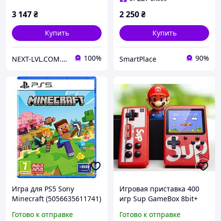
3 147
₴
2 250
₴
Купить
Купить
100%
90%
NEXT-LVL.COM.UA
SmartPlace
Игра для PS5 Sony
Игровая приставка 400
Minecraft (5056635611741)
игр Sup GameBox 8bit+
Джойстик | Портативная
Готово к отправке
Готово к отправке
игровая приставка! BEST