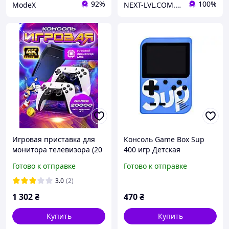
92%
100%
ModeX
NEXT-LVL.COM.UA
Игровая приставка для
Консоль Game Box Sup
монитора телевизора (20
400 игр Детская
000 игр, 2 джойстика),
цифровая приставка
Готово к отправке
Готово к отправке
Игровая консоль для
Ретро 8bit Dendy Sega
ребенка, THO
3.0
(2)
1 302
₴
470
₴
Купить
Купить