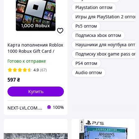
Playstation оптом
Игры для PlayStation 2 оптом
Ps5 оптом
Подписка xbox оптом
Наушники для ноутбука опто
Карта пополнения Roblox
1000 Robux Gift Card /
Подписку xbox game pass оп
Игровая валюта Роблокс
Готово к отправке
PS4 оптом
1000 Робукс (цифровой
код активации)
4.9
(67)
Audio оптом
597
₴
Купить
100%
NEXT-LVL.COM.UA