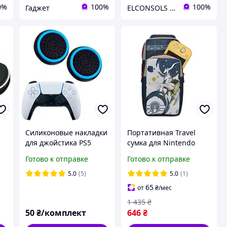
0%
100%
100%
Гаджет
ELCONSOLS запчасти аксессуары для приставок
Силиконовые накладки
Портативная Travel
для джойстика PS5
сумка для Nintendo
DualSense черные с
Switch, Lite, Oled,
Готово к отправке
Готово к отправке
бирюзовой окантовкой
Nintendo Switch 2,
2 шт.
Pokemon Arceus
5.0
(5)
5.0
(1)
65
от
₴
/мес
1 435
₴
50
₴/комплект
646
₴