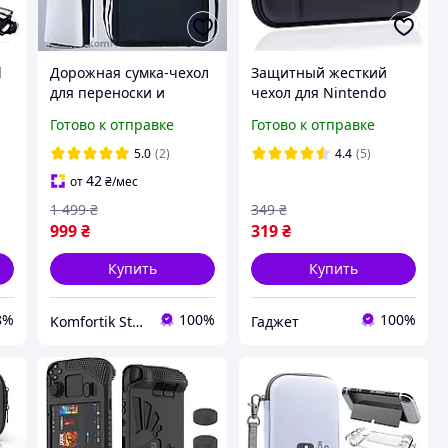
l
Дорожная сумка-чехол
Защитный жесткий
для переноски и
чехол для Nintendo
 5
хранения консоли Sony
Switch Lite с ручкой
Готово к отправке
Готово к отправке
on
PlayStation PS5 PS4 и 2
Черный
в
геймпада Защитный
5.0
(2)
4.4
(5)
чехол для плойки
42
от
₴
/мес
черная
1 499
₴
349
₴
999
₴
319
₴
Купить
Купить
8%
100%
100%
Komfortik Store
Гаджет