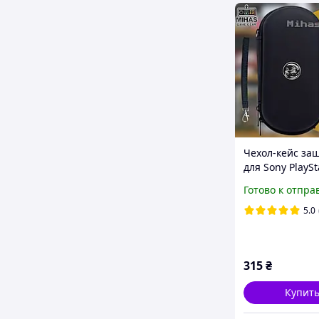
Чехол-кейс за
для Sony PlaySt
Portable PSP100
Готово к отпра
PSP2000, PSP30
ремешок караб
5.0
315
₴
Купит