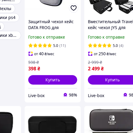
Чехлы
ики ps4
Защитный чехол кейс
Вместительный Trave
д
DATA FROG для
кейс чехол JYS для
приставки Anbernic
переноски PlayStation
Накладки на стики xbox
Готово к отправке
Готово к отправке
R36S R35S RG351P
Pro Disc&Digital Editi
RG35XX H, RG353VS,
PS5 Slim и аксессуаро
5.0
(11)
5.0
(4)
RG353V, RG40XX H
с ремнём Чёрный
40
250
от
₴
/мес
от
₴
/мес
Miyoo 17см
598
₴
2 999
₴
398
₴
2 499
₴
Купить
Купить
98%
9
Live-box
Live-box