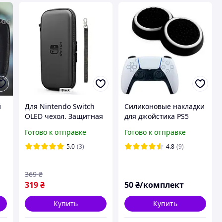
й
Для Nintendo Switch
Силиконовые накладки
OLED чехол. Защитная
для джойстика PS5
сумка футляр для
DualSense черные с
Готово к отправке
Готово к отправке
Нинтендо Свич.
белой окантовкой 2 шт.
e,
Черный
5.0
(3)
4.8
(9)
369
₴
319
₴
50
₴/комплект
Купить
Купить