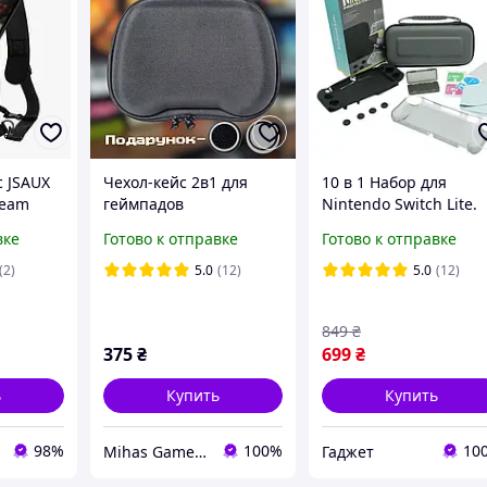
 JSAUX
Чехол-кейс 2в1 для
10 в 1 Набор для
team
геймпадов
Nintendo Switch Lite.
us Rog
контроллеров: Xbox
Защитный Чехол Кей
вке
Готово к отправке
Готово к отправке
w, PS
One/Series, Dualshock
Case для Lite/Стекло 
o Switch,
4/Dualsense 5,
комплекте
(2)
5.0
(12)
5.0
(12)
Radiomaster Pocket,
PS5,
849
₴
375
₴
699
₴
ь
Купить
Купить
98%
100%
10
Mihas Game Gear
Гаджет