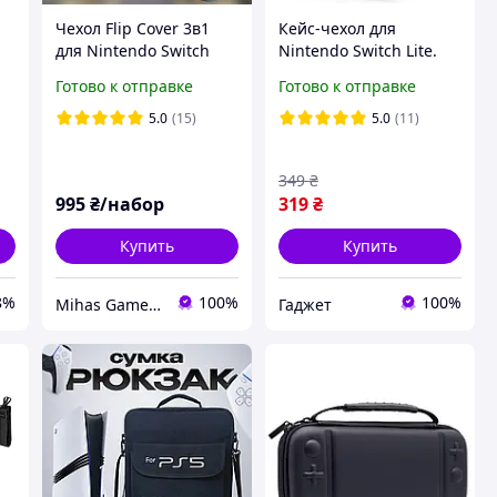
Чехол Flip Cover 3в1
Кейс-чехол для
для Nintendo Switch
Nintendo Switch Lite.
s
Lite: магнитный флип,
Защитная сумка
Готово к отправке
Готово к отправке
PS
стекло, накладки на
футляр для Нинтендо
h
стики
Свич Лайт
5.0
(15)
5.0
(11)
349
₴
995
₴/набор
319
₴
Купить
Купить
8%
100%
100%
Mihas Game Gear
Гаджет