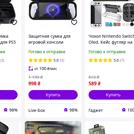
умка
Защитная сумка для
Чохол Nintendo Switc
для PS5
игровой консоли
Oled. Кейс футляр на
щитой и
PlayStation Portal,
Нинтендо Свич Олед.
вке
Готово к отправке
Готово к отправке
нём для
Портативная сумка для
Черный цвет. Стекло 
носа
переноски PS Portal
комплекте
(3)
5.0
(3)
5.0
(7)
Серый
100
от
₴
/мес
1 199
₴
619
₴
998
₴
589
₴
ь
Купить
Купить
98%
98%
10
Live-box
Гаджет