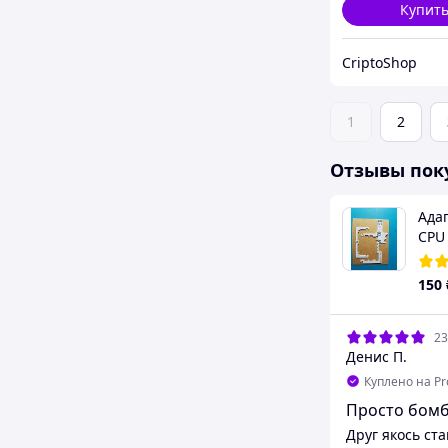
Купит
CriptoShop
1
2
Отзывы пок
Адап
CPU 
150
23
Денис П.
Куплено на P
Просто бомб
Друг якось ста