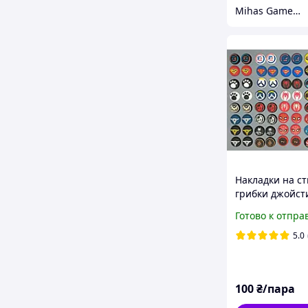
Mihas Game Gear
Накладки на с
грибки джойсти
PS5 / Xbox one 
Готово к отпра
Отличное каче
5.0
100
₴/пара