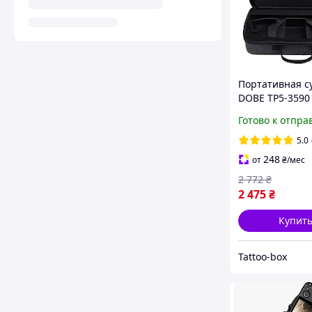
Портативная с
DOBE TP5-3590 
Slim с удароза
Готово к отпра
плечевым рем
удобного пере
5.0
консоли
248
от
₴
/мес
2 772
₴
2 475
₴
Купит
Tattoo-box