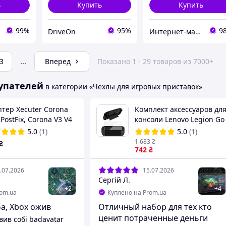
ь
Купить
Купить
99%
95%
9
DriveOn
Интернет-магазин «PowerEnergy»
3
...
Вперед
Показано 1 - 29 товаров из 7000+
упателей
в категории «Чехлы для игровых приставок»
тер Xecuter Corona
Комплект аксессуаров дл
PostFix, Corona V3 V4
консоли Lenovo Legion Go
2 чехол-бампер,
5.0
(1)
5.0
(1)
защитное стекло 1шт
1 683
₴
₴
742
₴
.07.2026
15.07.2026
Сергій Л.
+
2
+
4
rom.ua
Куплено на Prom.ua
а, Xbox ожив
Отличный набор для тех кто
ценит потраченные деньги
вив собі badavatar