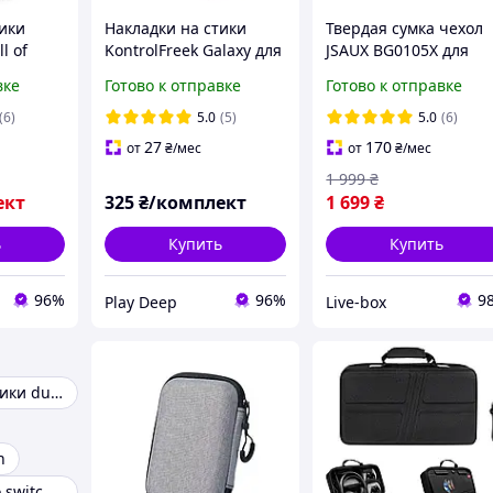
тики
Накладки на стики
Твердая сумка чехол
l of
KontrolFreek Galaxy для
JSAUX BG0105X для
rfare 2
Sony DualShock PS4 /
Steam Deck, Oled, Asu
вке
Готово к отправке
Готово к отправке
hock PS4
DualSense PS5 Pink
Rog Ally, X, MSI Claw, 
5
Portal, Nintendo Switc
(6)
5.0
(5)
5.0
(6)
27
170
от
₴
/мес
от
₴
/мес
1 999
₴
ект
325
₴/комплект
1 699
₴
ь
Купить
Купить
96%
96%
9
Play Deep
Live-box
Накладки на стики dualsense
h
Чехол nintendo switch lite