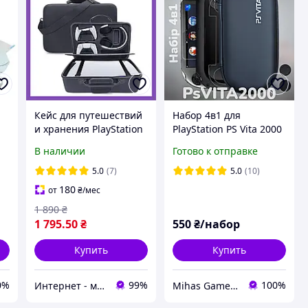
Кейс для путешествий
Набор 4в1 для
и хранения PlayStation
PlayStation PS Vita 2000
с
5 / Ударопрочная сумка
- кейс-чехол, защитное
В наличии
Готово к отправке
в
чехол для плейстейшн
стекло, накладки на
PS5 черная, Guanhe
стики, аксессуар
5.0
(7)
5.0
(10)
180
от
₴
/мес
1 890
₴
1 795
.50
₴
550
₴/набор
Купить
Купить
0%
99%
100%
Интернет - магазин "Балу"
Mihas Game Gear