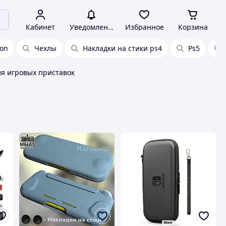
Кабинет
Уведомления
Избранное
Корзина
ion
Чехлы
Накладки на стики ps4
Ps5
ля игровых приставок