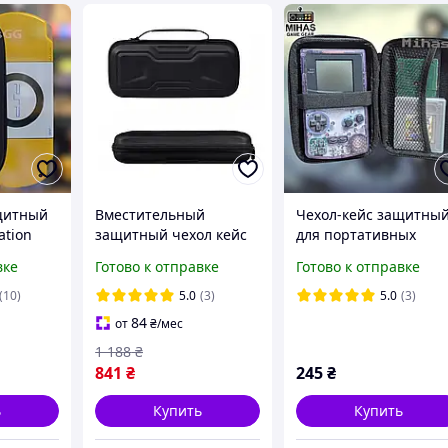
щитный
Вместительный
Чехол-кейс защитны
ation
защитный чехол кейс
для портативных
0,
IPEGA для игровой
консолей R35S,R36S,
вке
Готово к отправке
Готово к отправке
00 и
консоли PlayStation
Powkiddy, Anbernic,
ин.
Portal, PS5 Portal,
Nintendo GBC, Advanc
(10)
5.0
(3)
5.0
(3)
Черный
NDSLite NDS
84
от
₴
/мес
1 188
₴
841
₴
245
₴
ь
Купить
Купить