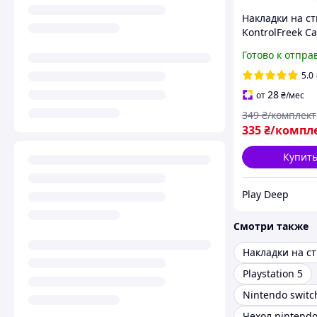
Накладки на с
KontrolFreek Cal
Duty Modern Wa
Готово к отпра
для Sony DualS
/ DualSense PS
5.0
28
от
₴
/мес
349
₴/комплект
335
₴/компл
Купит
Play Deep
Смотри также
Playstation 5
Nintendo switc