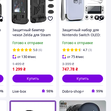
h
Защитный бампер
Защитный набор для
чехол Zelda для Steam
Nintendo Switch OLED:
Deck, + 4 накладки на
кейс для переноски,
Готово к отправке
Готово к отправке
в
стики / Черный
прозрачный чехол,
закаленное стекло и
5.0
(6)
4.7
(3)
накладки на стики
130
75
от
₴
/мес
от
₴
/мес
(Gray)
1 499
₴
3 399
₴
1 299
₴
747
.78
₴
Купить
Купить
0%
98%
99%
Live-box
Dobro-shop⚡