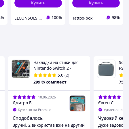
Купить
Купить
8%
100%
98%
ELCONSOLS запчасти аксессуары для приставок
Tattoo-box
я
Накладки на стики для
Sony 
Nintendo Switch 2 -
PS5 
Накладки на джойстики
сумк
5.0
(2)
Joy-Con разного размера,
джой
299
₴/комплект
753
набор 6 шт.
10.06.2026
01.
Дмитро Б.
Євген С.
Куплено на Prom.ua
Куплено на Pr
Сподобалось
Чудовий кейс
Зручні, 2 використав вже на другий
Дуже задоволе