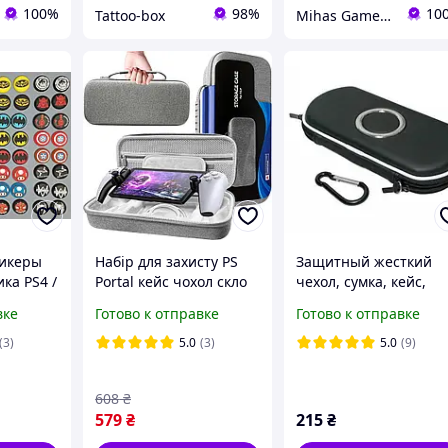
100%
98%
10
Tattoo-box
Mihas Game Gear
тикеры
Набір для захисту PS
Защитный жесткий
ка PS4 /
Portal кейс чохол скло
чехол, сумка, кейс,
|
стіки Dobe TP5-3587
футляр для Sony psp
вке
Готово к отправке
Готово к отправке
ство!
1000, 2000, 3000
(3)
5.0
(3)
5.0
(9)
608
₴
579
₴
215
₴