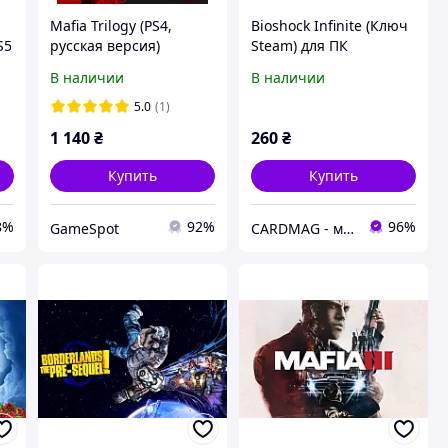
Mafia Trilogy (PS4,
Bioshock Infinite (Ключ
S5
русская версия)
Steam) для ПК
В наличии
В наличии
5.0
(1)
1 140
₴
260
₴
Купить
Купить
8%
92%
96%
GameSpot
CARDMAG - мультивалютный платежный сервис