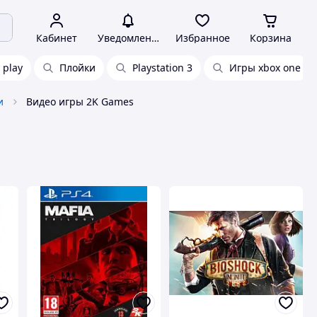
Кабинет
Уведомления
Избранное
Корзина
 play
Плойки
Playstation 3
Игры xbox one
и
Видео игры 2K Games