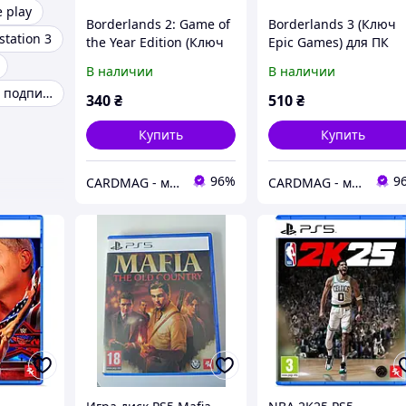
e play
Borderlands 2: Game of
Borderlands 3 (Ключ
station 3
the Year Edition (Ключ
Epic Games) для ПК
Steam) для ПК
В наличии
В наличии
Playstation Plus подписка PSN
340
₴
510
₴
Купить
Купить
96%
9
CARDMAG - мультивалютный платежный сервис
CARDMAG - мультивалютный платежный сервис