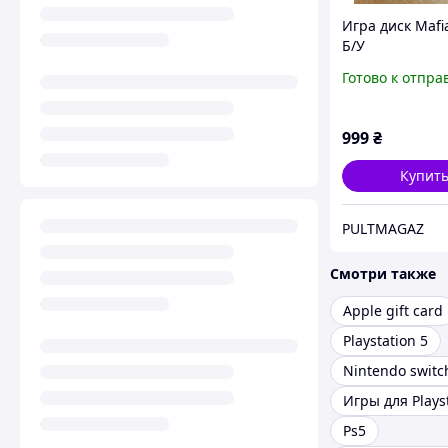
Игра диск Mafi
Б/У
Готово к отпра
999
₴
Купит
PULTMAGAZ
Смотри также
Apple gift card
Playstation 5
Nintendo switc
Игры для Plays
Ps5