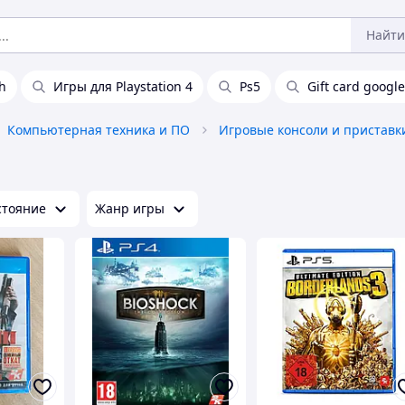
Найти
h
Игры для Playstation 4
Ps5
Gift card google
Компьютерная техника и ПО
Игровые консоли и приставк
стояние
Жанр игры