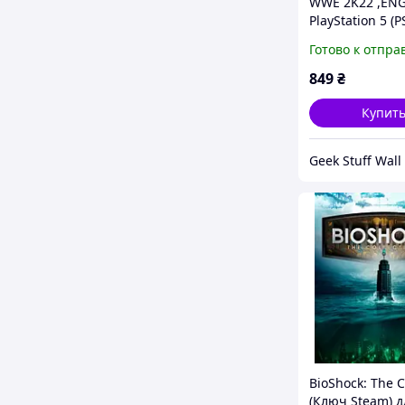
WWE 2K22 ,ENG
PlayStation 5 (P
Готово к отпра
849
₴
Купит
Geek Stuff Wall
BioShock: The C
(Ключ Steam) д