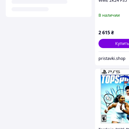
WWE 2K24 PS5
В наличии
2 615
₴
Купит
pristavki.shop