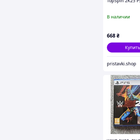
TopSpin 2K25 P
В наличии
668
₴
Купит
pristavki.shop