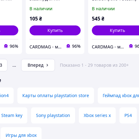
для ПК
В наличии
В наличии
105
₴
545
₴
ь
Купить
Купить
96%
96%
9
CARDMAG - мультивалютный платежный сервис
CARDMAG - мультивалютный платежный сервис
3
...
Вперед
Показано 1 - 29 товаров из 200+
е
tion4
Карты оплаты playstation store
Геймпад xbox дл
Steam key
Sony playstation
Xbox series x
PS4
Игры для xbox