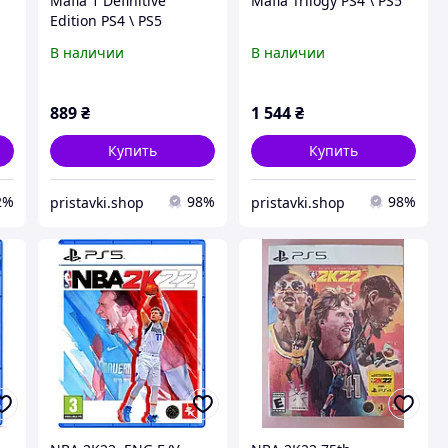
Mafia 1 Definitive
Mafia Trilogy PS4 \ PS5
Edition PS4 \ PS5
В наличии
В наличии
889
₴
1 544
₴
Купить
Купить
2%
98%
98%
pristavki.shop
pristavki.shop