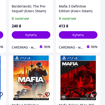
Borderlands: The Pre-
Mafia 3 Definitive
Sequel! (Ключ Steam)
Edition (Ключ Steam)
для ПК
для ПК
В наличии
В наличии
240
₴
413
₴
Купить
Купить
6%
96%
96%
CARDMAG - мультивалютный платежный сервис
CARDMAG - мультивалютный платежный сервис