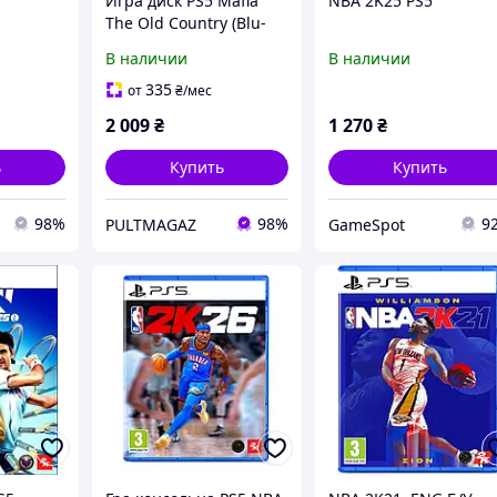
Игра диск PS5 Mafia
NBA 2K25 PS5
The Old Country (Blu-
ray) Русская Версия Б/У
В наличии
В наличии
335
от
₴
/мес
2 009
₴
1 270
₴
ь
Купить
Купить
98%
98%
9
PULTMAGAZ
GameSpot