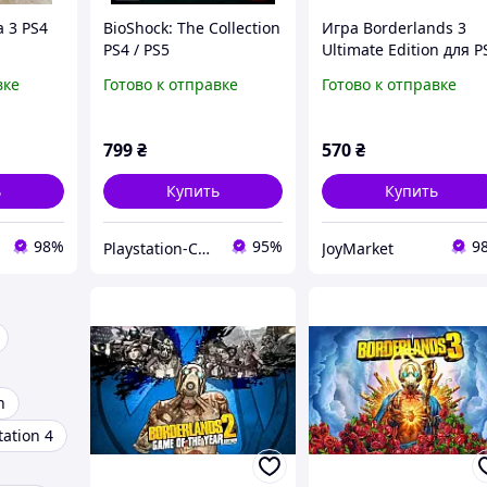
a 3 PS4
BioShock: The Collection
Игра Borderlands 3
PS4 / PS5
Ultimate Edition для P
б/у
вке
Готово к отправке
Готово к отправке
799
₴
570
₴
ь
Купить
Купить
98%
95%
9
Playstation-Change - Магазин Ігрові Приставки, та Аксесуари
JoyMarket
h
tation 4