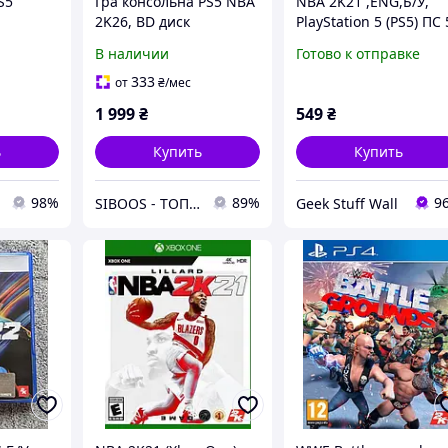
S5
Гра консольна PS5 NBA
NBA 2K21 ,ENG,Б/У,
2K26, BD диск
PlayStation 5 (PS5) ПС 
В наличии
Готово к отправке
333
от
₴
/мес
1 999
₴
549
₴
ь
Купить
Купить
98%
89%
9
SIBOOS - ТОПовые товары по классным ценам :)
Geek Stuff Wall