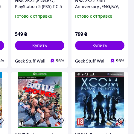
NBA 2K22 ,ENG,Б/У,
NBA 2K22 75th
5
PlayStation 5 (PS5) ПС 5
Anniversary ,ENG,Б/У,
PlayStation 5 (PS5) ПС 5
Готово к отправке
Готово к отправке
549
₴
799
₴
Купить
Купить
6%
96%
96%
Geek Stuff Wall
Geek Stuff Wall