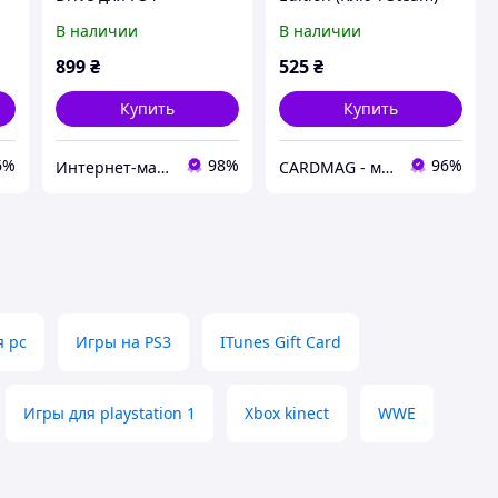
для ПК
В наличии
В наличии
899
₴
525
₴
Купить
Купить
6%
98%
96%
Интернет-магазин "Lucky Buyer"
CARDMAG - мультивалютный платежный сервис
я pc
Игры на PS3
ITunes Gift Card
Игры для playstation 1
Xbox kinect
WWE