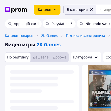
Каталог
В категории
Apple gift card
Playstation 5
Nintendo switc
Каталог товаров
2K Games
Техника и электроника
Видео игры
2K Games
По рейтингу
Дешевле
Дороже
Платформа
Со