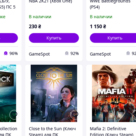
,Б/У,
NBA 2K21 (Xbox One)
WWE Battlegrounds
S5) ПС 5
(PS4)
вке
В наличии
В наличии
230
₴
1 150
₴
ь
Купить
Купить
96%
92%
9
GameSpot
GameSpot
ollection
Close to the Sun (Ключ
Mafia 2: Definitive
ля ПК
Steam) для ПК
Edition (Ключ Steam)