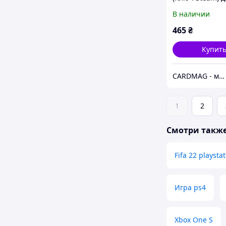
В наличии
465
₴
Купит
CARDMAG - мультивалютный платежный сервис
1
2
Смотри такж
Fifa 22 playsta
Игра ps4
Xbox One S