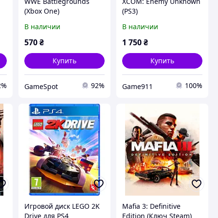
WWE Battlegrounds
XCOM: Enemy Unknown
(Xbox One)
(PS3)
В наличии
В наличии
570
₴
1 750
₴
Купить
Купить
2%
92%
100%
GameSpot
Game911
Игровой диск LEGO 2K
Mafia 3: Definitive
Drive для PS4
Edition (Ключ Steam)