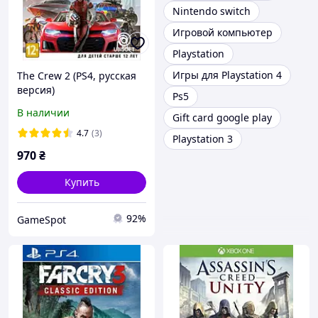
Nintendo switch
Игровой компьютер
Playstation
Игры для Playstation 4
The Crew 2 (PS4, русская
версия)
Ps5
В наличии
Gift card google play
4.7
(3)
Playstation 3
970
₴
Купить
92%
GameSpot