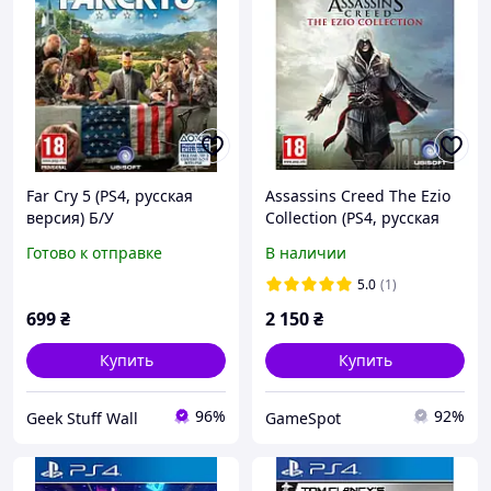
Far Cry 5 (PS4, русская
Assassins Creed The Ezio
версия) Б/У
Collection (PS4, русская
версия)
Готово к отправке
В наличии
5.0
(1)
699
₴
2 150
₴
Купить
Купить
96%
92%
Geek Stuff Wall
GameSpot