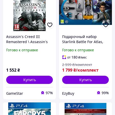
Assassin's Creed III
Подарочный набор
Remastered \ Assassin's
Starlink Battle For Atlas,
Creed Liberation Nintendo
игра для PlayStation 4 PS4,
Готово к отправке
Готово к отправке
Switch
стартовый набор с
оружием и пилотом
180
от
₴
/мес
2 599
₴/комплект
1 552
₴
1 799
₴/комплект
Купить
Купить
97%
99%
GameStar
EzyBuy