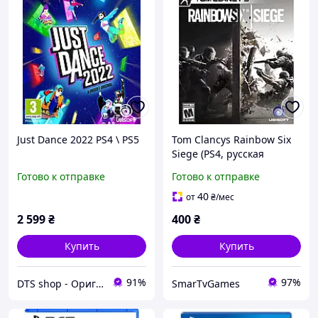
Just Dance 2022 PS4 \ PS5
Tom Clancys Rainbow Six
Siege (PS4, русская
версия)
Готово к отправке
Готово к отправке
40
от
₴
/мес
2 599
₴
400
₴
Купить
Купить
91%
97%
DTS shop - Оригінальна техніка
SmarTvGames