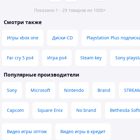
Показано 1 - 29 товаров из 1000+
Смотри также
Игры xbox one
Диски-CD
Playstation Plus подписк
Far cry 5 ps4
Игра ps4
Steam key
Sony playst
Популярные производители
Sony
Microsoft
Nintendo
Brand
STREA
Capcom
Square Enix
No brand
Bethesda Soft
Видео игры оптом
Видео игры в кредит