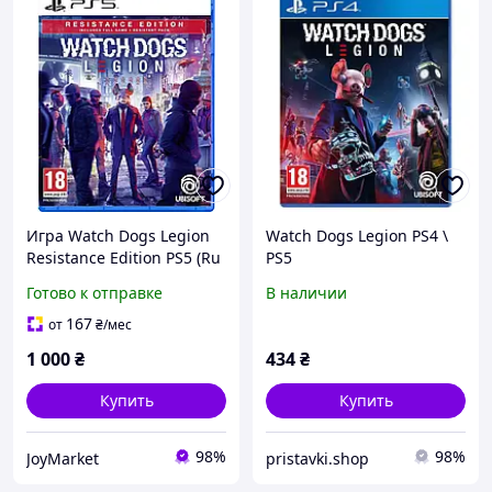
Игра Watch Dogs Legion
Watch Dogs Legion PS4 \
Resistance Edition PS5 (Ru
PS5
версия)
Готово к отправке
В наличии
167
от
₴
/мес
1 000
₴
434
₴
Купить
Купить
98%
98%
JoyMarket
pristavki.shop