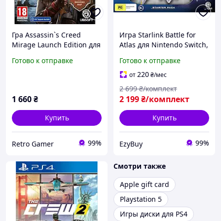
Гра Assassin`s Creed
Игра Starlink Battle for
Mirage Launch Edition для
Atlas для Nintendo Switch,
Sony PlayStation 4,
стартовый игровой набор
Готово к отправке
Готово к отправке
Russian Subtitles, Blu-ray
с пилотами, звездолетом
(3307216258018)
и оружием
220
от
₴
/мес
2 699
₴/комплект
1 660
₴
2 199
₴/комплект
Купить
Купить
99%
99%
Retro Gamer
EzyBuy
Смотри также
Apple gift card
Playstation 5
Игры диски для PS4