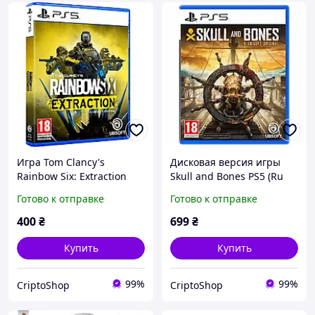
Игра Tom Clancy's
Дисковая версия игры
Rainbow Six: Extraction
Skull and Bones PS5 (Ru
Guardian Edition PS5
версия)
Готово к отправке
Готово к отправке
(PPSA01516)
400
₴
699
₴
Купить
Купить
99%
99%
CriptoShop
CriptoShop