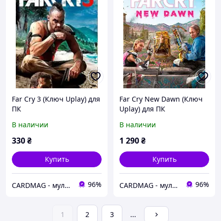
Far Cry 3 (Ключ Uplay) для
Far Cry New Dawn (Ключ
ПК
Uplay) для ПК
В наличии
В наличии
330
₴
1 290
₴
Купить
Купить
96%
96%
CARDMAG - мультивалютный платежный сервис
CARDMAG - мультивалютный платежный сервис
1
2
3
...