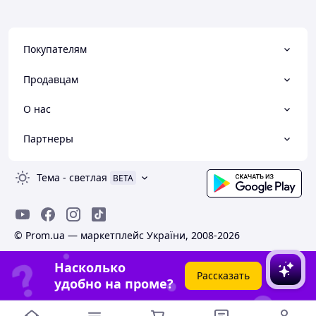
Покупателям
Продавцам
О нас
Партнеры
Тема
-
светлая
BETA
© Prom.ua — маркетплейс України, 2008-2026
Насколько
Рассказать
удобно на проме?