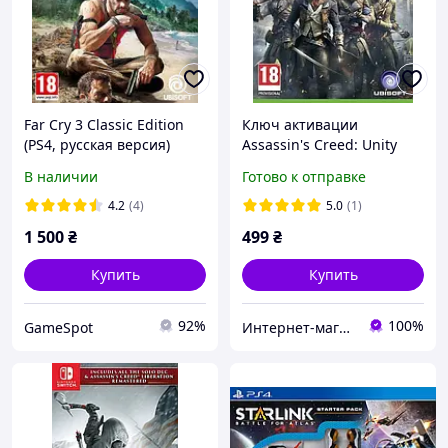
Far Cry 3 Classic Edition
Ключ активации
(PS4, русская версия)
Assassin's Creed: Unity
для Xbox One/Series
В наличии
Готово к отправке
4.2
(4)
5.0
(1)
1 500
₴
499
₴
Купить
Купить
92%
100%
GameSpot
Интернет-магазин "KeyStoreGame"