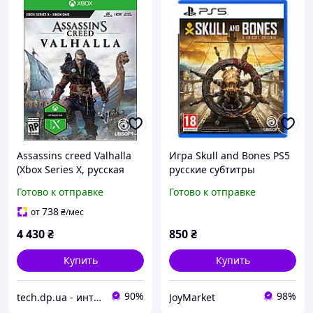
Assassins creed Valhalla
Игра Skull and Bones PS5
(Xbox Series X, русская
русские субтитры
версия)
Готово к отправке
Готово к отправке
738
от
₴
/мес
4 430
₴
850
₴
Купить
Купить
90%
98%
tech.dp.ua - интернет магазин
JoyMarket