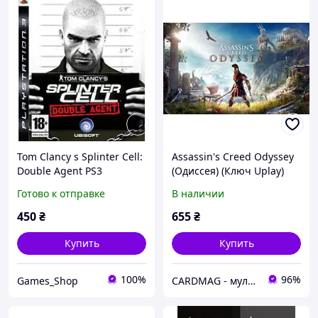
Tom Clancy s Splinter Cell:
Assassin's Creed Odyssey
Double Agent PS3
(Одиссея) (Ключ Uplay)
для ПК
Готово к отправке
В наличии
450
₴
655
₴
Купить
Купить
100%
96%
Games_Shop
CARDMAG - мультивалютный платежный сервис