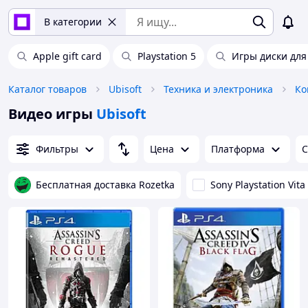
В категории
Apple gift card
Playstation 5
Игры диски для
Каталог товаров
Ubisoft
Техника и электроника
Ко
Видео игры
Ubisoft
Фильтры
Цена
Платформа
С
Бесплатная доставка Rozetka
Sony Playstation Vita