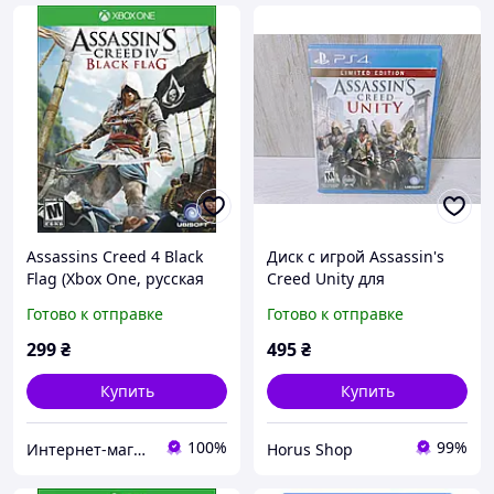
Assassins Creed 4 Black
Диск с игрой Assassin's
Flag (Xbox One, русская
Creed Unity для
версия)
Playstation 4 (PS4)
Готово к отправке
Готово к отправке
299
₴
495
₴
Купить
Купить
100%
99%
Интернет-магазин "KeyStoreGame"
Horus Shop