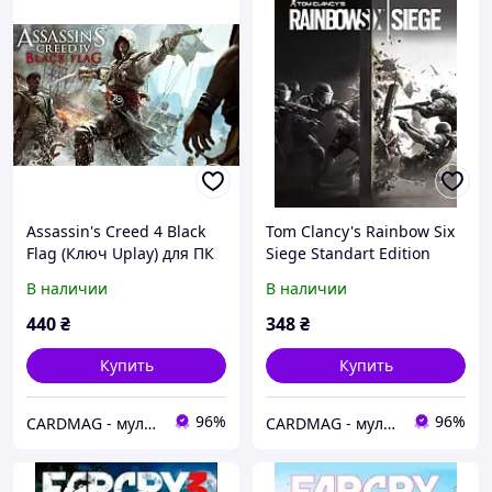
Assassin's Creed 4 Black
Tom Clancy's Rainbow Six
Flag (Ключ Uplay) для ПК
Siege Standart Edition
(Ключ Uplay) для ПК
В наличии
В наличии
440
₴
348
₴
Купить
Купить
96%
96%
CARDMAG - мультивалютный платежный сервис
CARDMAG - мультивалютный платежный сервис