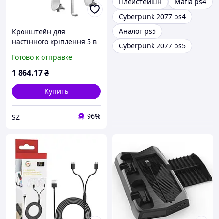
Плейстейшн
Mafia ps4
Cyberpunk 2077 ps4
Аналог ps5
Кронштейн для
настінного кріплення 5 в
Cyberpunk 2077 ps5
1 для PlayStation 5 (PS5)
Готово к отправке
1 864
.17
₴
Купить
96%
SZ