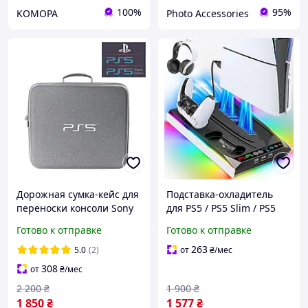
100%
95%
KOMOPA
Photo Accessories
Дорожная сумка-кейс для
Подставка-охладитель
переноски консоли Sony
для PS5 / PS5 Slim / PS5
PlayStation PS5 / PS5
Pro с зарядной станцией
Готово к отправке
Готово к отправке
Digital Edition / два
для 2 контроллеров и 3
геймпада DualSense
USB-портами УЦЕНКА!
263
5.0
(2)
от
₴
/мес
308
от
₴
/мес
2 200
₴
1 900
₴
1 850
₴
1 577
₴