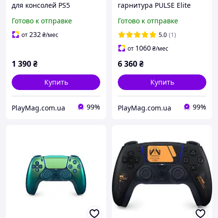
для консолей PS5
гарнитура PULSE Elite
Midnight Black
Готово к отправке
Готово к отправке
232
от
₴
/мес
5.0
(1)
1060
от
₴
/мес
1 390
₴
6 360
₴
Купить
Купить
99%
99%
PlayMag.com.ua
PlayMag.com.ua