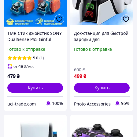
TMR Стик джойстик SONY
Док-станция для быстрой
DualSense PS5 Ginfull
зарядки для
DS13 MAX 2 шт. (3D
контроллеров PS5,
Готово к отправке
Готово к отправке
механизм аналога
двойной беспроводной
PlayStation 5)
геймпад
5.0
(1)
48
от
₴
/мес
600
₴
479
₴
499
₴
Купить
Купить
100%
95%
uci-trade.com
Photo Accessories