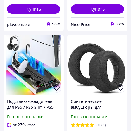
Купить
Купить
98%
97%
playconsole
Nice Price
Подставка-охладитель
Синтетические
для PS5 / PS5 Slim / PS5
амбушюры для
Pro с зарядной станцией
гарнитуры Sony PS5 Pulse
Готово к отправке
Готово к отправке
для 2 контроллеров и 3
3D Wireless чёрный цвет
USB-портами
279
от
₴
/мес
5.0
(1)