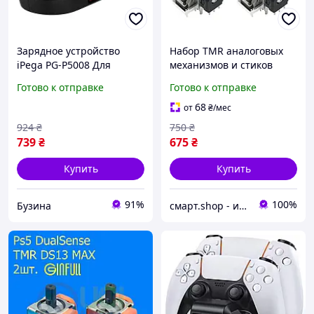
Зарядное устройство
Набор TMR аналоговых
iPega PG-P5008 Для
механизмов и стиков
геймпадів PS5 PG-P5008
Gulikit NS51 для PS5
Готово к отправке
Готово к отправке
buzyna
DualSense 2 шт.
68
от
₴
/мес
924
₴
750
₴
739
₴
675
₴
Купить
Купить
91%
100%
Бузина
смарт.shop - интернет магазин электроники