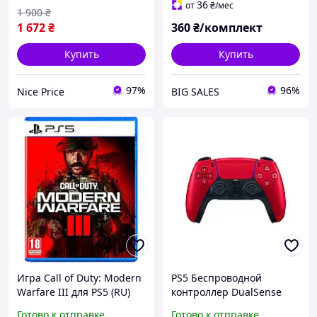
36
от
₴
/мес
1 900
₴
1 672
₴
360
₴/комплект
Купить
Купить
97%
96%
Nice Price
BIG SALES
Игра Call of Duty: Modern
PS5 Беспроводной
Warfare III для PS5 (RU)
контроллер DualSense
(1128893) [96982]
Volcanic Red
Готово к отправке
Готово к отправке