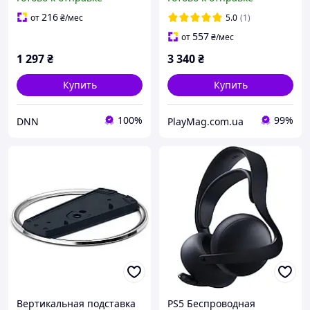
216
от
₴
/мес
5.0
(1)
557
от
₴
/мес
1 297
₴
3 340
₴
Купить
Купить
100%
99%
DNN
PlayMag.com.ua
Вертикальная подставка
PS5 Беспроводная