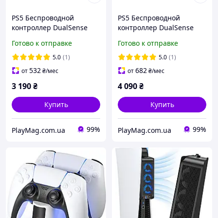
PS5 Беспроводной
PS5 Беспроводной
контроллер DualSense
контроллер DualSense
Chroma Teal
Death Stranding 2 Limited
Готово к отправке
Готово к отправке
Edition
5.0
(1)
5.0
(1)
532
682
от
₴
/мес
от
₴
/мес
3 190
₴
4 090
₴
Купить
Купить
99%
99%
PlayMag.com.ua
PlayMag.com.ua