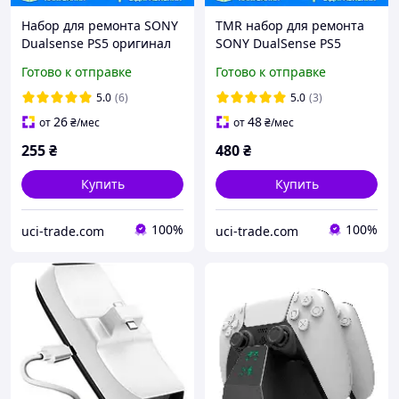
Набор для ремонта SONY
TMR набор для ремонта
Dualsense PS5 оригинал
SONY DualSense PS5
(2 джойстика + 2
Ginfull (2 джойстика + 2
Готово к отправке
Готово к отправке
колпачка)
колпачка)
5.0
(6)
5.0
(3)
26
48
от
₴
/мес
от
₴
/мес
255
₴
480
₴
Купить
Купить
100%
100%
uci-trade.com
uci-trade.com