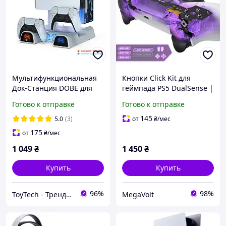
Мультифункциональная
Кнопки Click Kit для
Док-Станция DOBE для
геймпада PS5 DualSense |
Playstation 5 с LED
Мишковый клик L1 L2 R1
Готово к отправке
Готово к отправке
зарядкой для 2-х
R2 | Тактильные
геймпадов PS5 Dualsense
микропереключатели PS5
145
5.0
(3)
от
₴
/мес
и
BDM-040/050/060
175
от
₴
/мес
1 049
₴
1 450
₴
Купить
Купить
96%
98%
ToyTech - Трендовые Игрушки и Гаджеты 2025
MegaVolt