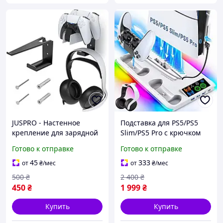
JUSPRO - Настенное
Подставка для PS5/PS5
крепление для зарядной
Slim/PS5 Pro с крючком
станции PS5 DualSense,
для наушников
Готово к отправке
Готово к отправке
металлический
кронштейн с держателем
45
333
от
₴
/мес
от
₴
/мес
для наушников
500
₴
2 400
₴
450
₴
1 999
₴
Купить
Купить