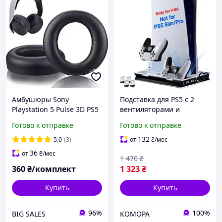
Амбушюры Sony
Подставка для PS5 с 2
Playstation 5 Pulse 3D PS5
вентиляторами и
Wireless
быстрой зарядной
Готово к отправке
Готово к отправке
станцией для
контроллера. Уценка
132
5.0
(3)
от
₴
/мес
36
от
₴
/мес
1 470
₴
360
₴/комплект
1 323
₴
Купить
Купить
96%
100%
BIG SALES
KOMOPA