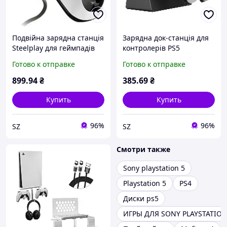
Подвійна зарядна станція
Зарядна док-станція для
Steelplay для геймпадів
контролерів PS5
PS5
Готово к отправке
Готово к отправке
899
.94
₴
385
.69
₴
Купить
Купить
96%
96%
SZ
SZ
Смотри также
Sony playstation 5
Playstation 5
PS4
Диски ps5
ИГРЫ ДЛЯ SONY PLAYSTATION