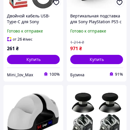
Двойной кабель USB-
Вертикальная подставка
Type-C для Sony
для Sony PlayStation PS5 с
PlayStation 5 (PS5), Xbox
отделением под диски
Готово к отправке
Готово к отправке
Series, Switch 3м для двух
buzyna
устройств
26
от
₴
/мес
1 214
₴
261
₴
971
₴
Купить
Купить
100%
91%
Mini_Iov_Max
Бузина