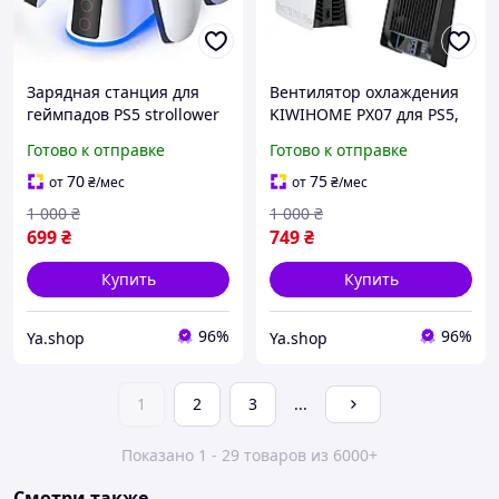
Зарядная станция для
Вентилятор охлаждения
геймпадов PS5 strollower
KIWIHOME PX07 для PS5,
GM-01 с RGB подсветкой
кулер с LED и USB, для
Готово к отправке
Готово к отправке
PlayStation 5 Digital и Disc
(2020)
70
75
от
₴
/мес
от
₴
/мес
1 000
₴
1 000
₴
699
₴
749
₴
Купить
Купить
96%
96%
Ya.shop
Ya.shop
1
2
3
...
Показано 1 - 29 товаров из 6000+
Смотри также