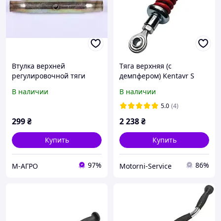
Втулка верхней
Тяга верхняя (с
регулировочной тяги
демпфером) Kentavr S
винтовая диаметр 20 мм
404XU
В наличии
В наличии
Xingtai 120
5.0
(4)
299
₴
2 238
₴
Купить
Купить
97%
86%
М-АГРО
Motorni-Service