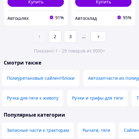
Купить
Купить
91%
95%
Автошлях
Автосклад
1
2
3
...
Показано 1 - 29 товаров из 9000+
Смотри также
Полиуретановые сайлентблоки
Автозапчасти из полиу
Ручка для тяги к животу
Ручки и грифы для тяги
Т
Популярные категории
Запасные части к тракторам
Рычаги, тяги
Сайлен