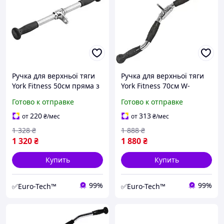
Ручка для верхньої тяги
Ручка для верхньої тяги
York Fitness 50см пряма з
York Fitness 70см W-
гумовими рукоятками,
подібна з гумовими
Готово к отправке
Готово к отправке
хром
рукоятками, хром
220
313
от
₴
/мес
от
₴
/мес
1 328
₴
1 888
₴
1 320
₴
1 880
₴
Купить
Купить
99%
99%
✅Euro-Tech™
✅Euro-Tech™