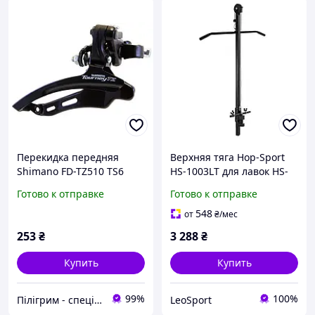
Перекидка передняя
Верхняя тяга Hop-Sport
Shimano FD-TZ510 TS6
HS-1003LT для лавок HS-
Tourney 48T верхняя тяга
1075, HS-1065, HS-1055
Готово к отправке
Готово к отправке
548
от
₴
/мес
253
₴
3 288
₴
Купить
Купить
99%
100%
Пілігрим - спеціалізований велосипедний магазин
LeoSport