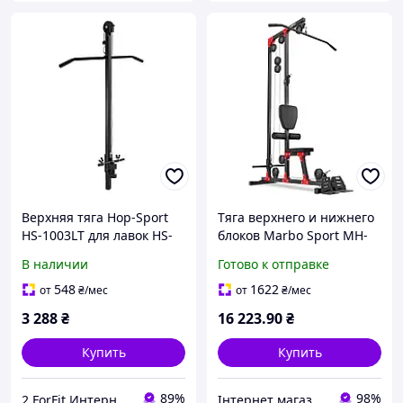
Верхняя тяга Hop-Sport
Тяга верхнего и нижнего
HS-1003LT для лавок HS-
блоков Marbo Sport MH-
1075, HS-1065, HS-1055
W106 2.0
В наличии
Готово к отправке
лучшая цена с быстрой
доставкой по Украине
548
1622
от
₴
/мес
от
₴
/мес
3 288
₴
16 223
.90
₴
Купить
Купить
89%
98%
2.ForFit Интернет-магазин спортивных товаров
Інтернет магазин СпортТочка