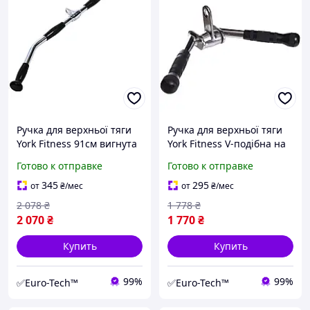
Ручка для верхньої тяги
Ручка для верхньої тяги
York Fitness 91см вигнута
York Fitness V-подібна на
з гумовими рукоятками,
трицепс з обертовим
Готово к отправке
Готово к отправке
хром
підвісом та гумовими
рукоятками, хром
345
295
от
₴
/мес
от
₴
/мес
2 078
₴
1 778
₴
2 070
₴
1 770
₴
Купить
Купить
99%
99%
✅Euro-Tech™
✅Euro-Tech™