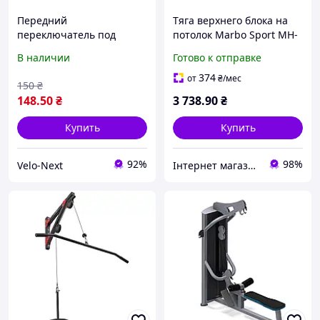
Передний
Тяга верхнего блока на
переключатель под
потолок Marbo Sport MH-
Shimano верхняя тяга/
W105 2.0
В наличии
Готово к отправке
велосипедная перекидка
374
от
₴
/мес
150
₴
148
.50
₴
3 738
.90
₴
Купить
Купить
92%
98%
Velo-Next
Інтернет магазин СпортТочка