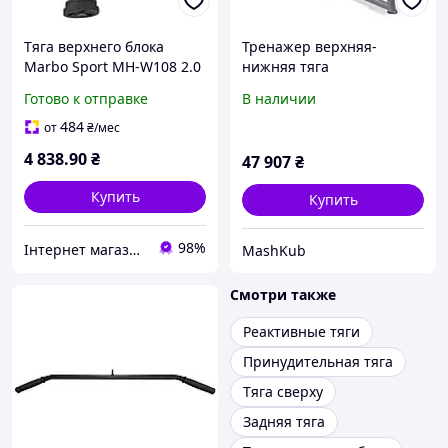
Тяга верхнего блока
Тренажер верхняя-
Marbo Sport MH-W108 2.0
нижняя тяга
комбинированный
Готово к отправке
В наличии
484
от
₴
/мес
4 838
.90
₴
47 907
₴
Купить
Купить
98%
Інтернет магазин СпортТочка
MashKub
Смотри также
Реактивные тяги
Принудительная тяга
Тяга сверху
Задняя тяга