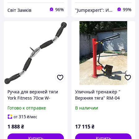
96%
99%
Світ Замків
"Jumpexpert": Интернет-магазин товаров для активного отдыха и спорта!
Ручка для верхней тяги
Уличный тренажёр "
York Fitness 70см W-
Верхняя тяга" RM-04
образная с резиновыми
Готово к отправке
В наличии
рукоятками, хром
315
от
₴
/мес
1 888
₴
17 115
₴
Купить
Купить