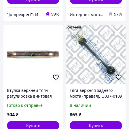
99%
97%
"Jumpexpert": Интернет-магазин товаров для активного отдыха и спорта!
Интернет-магазин "VD-turnik"
Втулка верхней тяги
Тяга верхняя заднего
регулировка винтовая
моста (правая), Q037-0109
Xingtai 120
Готово к отправке
В наличии
304
₴
863
₴
Купить
Купить