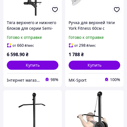
Тяга верхнего и нижнего
Ручка для верхней тяги
блоков для серии Semi-
York Fitness 60см с
Pro Marbo Sport MS-W102
параллельным хватом
Готово к отправке
Готово к отправке
2.0
прямая, хром
660
298
от
₴
/мес
от
₴
/мес
6 598
.90
₴
1 788
₴
Купить
Купить
98%
100%
Інтернет магазин СпортТочка
MK-Sport