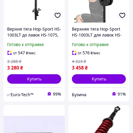
Верхня тяга Hop-Sport HS-
Верхняя тяга Hop-Sport
1003LT до лавок HS-1075,
HS-1003LT для лавок HS-
HS-1065, HS-1055
1075, HS-1065, HS-1055
Готово к отправке
Готово к отправке
buzyna
547
576
от
₴
/мес
от
₴
/мес
3 288
₴
4 323
₴
3 280
₴
3 458
₴
Купить
Купить
99%
91%
✅Euro-Tech™
Бузина