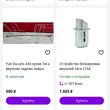
Fiat Ducato 244 кузов Тяга
Устройство блокировки
верхняя задних левых
верхней тяги CISA
дверей
07089.50
В наличии
Готово к отправке
267
от
₴
/мес
500
₴
1 603
₴
Купить
Купить