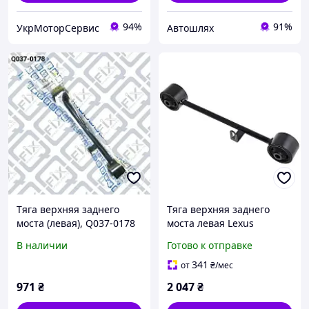
94%
91%
УкрМоторСервис
Автошлях
Тяга верхняя заднего
Тяга верхняя заднего
моста (левая), Q037-0178
моста левая Lexus
GX/Toyota 4 Runner/FJ
В наличии
Готово к отправке
Cruiser, FEBEST
(0125LC120U2)
341
от
₴
/мес
971
₴
2 047
₴