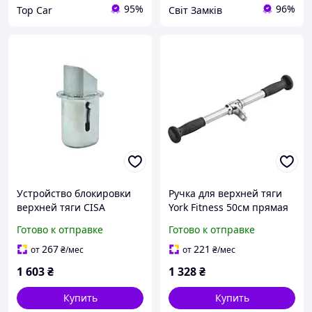
95%
96%
Top Car
Світ Замків
Устройство блокировки
Ручка для верхней тяги
верхней тяги CISA
York Fitness 50см прямая
07089.52
с резиновыми
Готово к отправке
Готово к отправке
рукоятками, хром
267
221
от
₴
/мес
от
₴
/мес
1 603
₴
1 328
₴
Купить
Купить