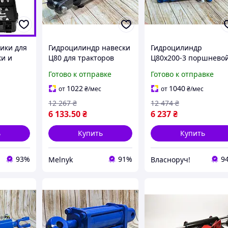
ики для
Гидроцилиндр навески
Гидроцилиндр
ки и
Ц80 для тракторов
Ц80х200-3 поршнево
 машин
ЮМЗ-6 ЛТЗ-55
для тракторов ЮМЗ-
Готово к отправке
Готово к отправке
 600 бар
двусторонний
ЛТЗ-55 двустороннег
ый
поршневый для
действия 200 мм 16
1022
1040
от
₴
/мес
от
₴
/мес
я
подъема нагрузок
МПа
12 267
₴
12 474
₴
P
6 133
.50
₴
6 237
₴
ь
Купить
Купить
93%
91%
9
Melnyk
Власноруч!