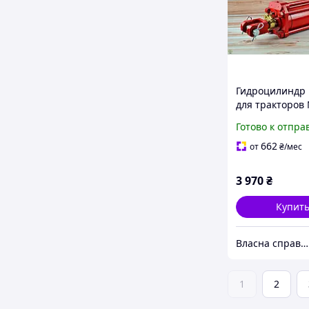
Гидроцилиндр 
для тракторов
ЮМЗ надежны
Готово к отпра
механизм для
управления н
662
от
₴
/мес
оборудование
3 970
₴
Купит
Власна справа!
1
2