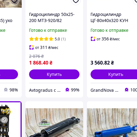
Гидроцилиндр 50х25-
Гидроцилиндр
85) ухо
200 МТЗ-920/82
ЦГ-80х40х320 КУН
0
универсальный (3
ПКУ-0,8, СНУ-550 (с
вке
Готово к отправке
Готово к отправке
подвода, 90 град +
подшипниками) (пр-в
заглушка на 0 град)
S.I.L.A. AC) ГЦ80.40.32
356
5.0
(1)
от
₴
/мес
(пр-во SILA AC),
311
от
₴
/мес
2 076
₴
1 868
.40
₴
3 560
.82
₴
ь
Купить
Купить
98%
99%
10
Avtogradus с НДС
GrandNova с НДС