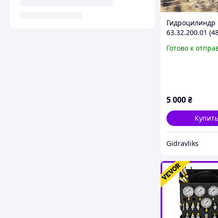
Гидроцилиндр
63.32.200.01 (4
GK20DO / ШС3
Готово к отпра
5 000
₴
Купит
Gidravliks