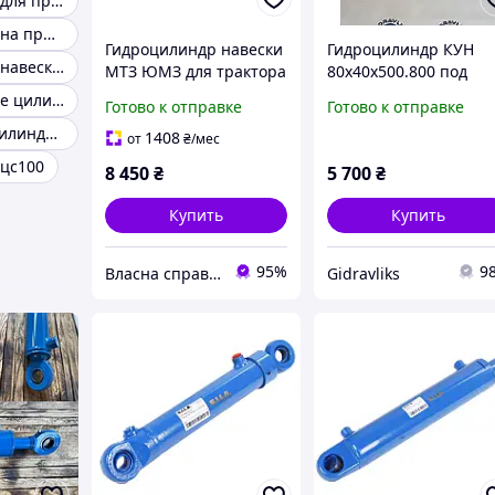
Гидроцилиндр для пресса
Гидроцилиндр на прицеп
Гидроцилиндр навески
Гидроцилиндр КУН
Гидроцилиндр навески МТЗ
МТЗ ЮМЗ для трактора
80х40х500.800 под
ЦС 100 100х200 для
палец МС80/40х500-
Гидравлические цилиндры
Готово к отправке
Готово к отправке
преобразования
3(4).22(800)
Ремонт гидроцилиндров
энергии жидкости в
1408
от
₴
/мес
механическую
цс100
8 450
₴
5 700
₴
Купить
Купить
95%
9
Власна справа!
Gidravliks