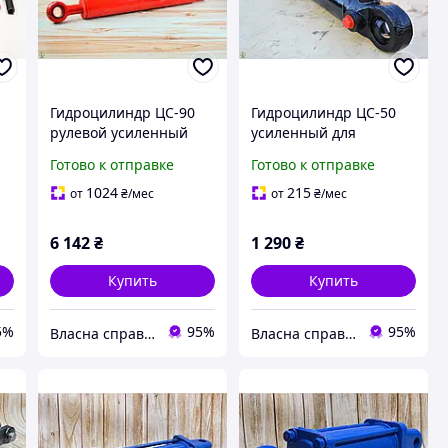
Гидроцилиндр ЦС-90
Гидроцилиндр ЦС-50
рулевой усиленный
усиленный для
для техники МТЗ ЮМЗ
тракторов МТЗ ЮМЗ
Готово к отправке
Готово к отправке
З
повышенной
рулевой для надежной
прочности
работы оборудования
1024
215
от
₴
/мес
от
₴
/мес
6 142
₴
1 290
₴
Купить
Купить
5%
95%
95%
Власна справа!
Власна справа!