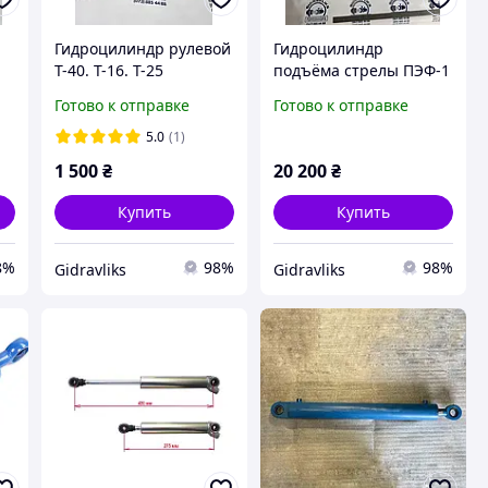
Гидроцилиндр рулевой
Гидроцилиндр
Т-40. Т-16. Т-25
подъёма стрелы ПЭФ-1
ГЦ-40х25х250.440 ш/с
А/Б ГЦ
Готово к отправке
Готово к отправке
20 ( ход штока 250 мм)
100×60×800×1130.050
МС40/25х250-3.
5.0
(1)
(4)11(440)
1 500
₴
20 200
₴
Купить
Купить
8%
98%
98%
Gidravliks
Gidravliks