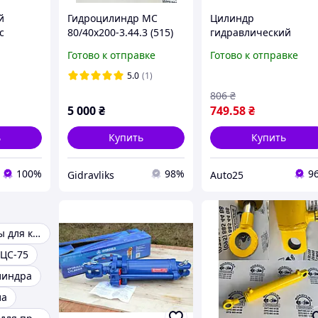
й
Гидроцилиндр МС
Цилиндр
с
80/40х200-3.44.3 (515)
гидравлический
S 8Т
для севалки и
HYUNDAI, KIA LPR
Готово к отправке
Готово к отправке
тракторов
LPR4857
5.0
(1)
806
₴
5 000
₴
749
.58
₴
ь
Купить
Купить
100%
98%
9
Gidravliks
Auto25
Гидроцилиндры для кранов
ЦС-75
линдра
ла