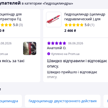
упателей
в категории «Гидроцилиндры»
оциліндр для
Гидроцилиндр (цилиндр
отрактора ГЦ
гидравлический ) для
5.200.390.20
крана 5 тонн Profline
5.0
(3)
5.0
(1)
97115
0
₴
2 466
₴
.08.2026
06.06.2026
Анатолій О.
rom.ua
Куплено на Prom.ua
якісь за такі
Швидко відправили і відповідає
опису.
Швидко прийшло і відповідає
опису.
е
оцилиндра
Гидроцилиндр двухстороннего действия