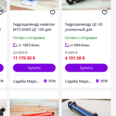
Гидроцилиндр навески
Гидроцилиндр ЦС-63
й
МТЗ ЮМЗ ЦС 100 для
усиленный для
6
тракторов мощный
сельскохозяйственной
Готово к отправке
Готово к отправке
о
механизм для
техники с диаметром
преобразования
30 мм и выходом 175
1863
684
от
₴
/мес
от
₴
/мес
энергии
мм
22 359
₴
8 203
₴
11 179
.50
₴
4 101
.50
₴
Купить
Купить
4%
95%
95%
Садиба Маркет
Садиба Маркет