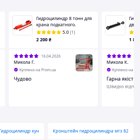
Гидроцилиндр 8 тонн для
Гидр
крана подкатного.
двух
Гидрошток для крана.
63.3
5.0
(1)
Гидравлический цилиндр
диам
2 200
₴
1 81
ручной
трак
16.04.2026
15.
Микола Г.
Микола К.
Куплено на Prom.ua
Куплено на Pr
Чудово
Гарна якість 
Швидко в
Гидроцилиндр кун
Кронштейн гидроцилиндра мтз 82