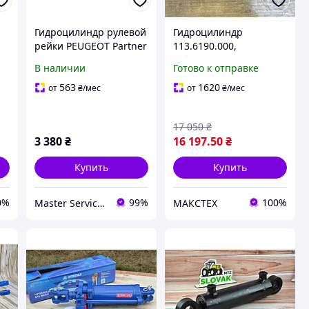
Гидроцилиндр рулевой
Гидроцилиндр
рейки PEUGEOT Partner
113.6190.000,
96-08; CITROEN
Управление стрелой и
В наличии
Готово к отправке
о
Berlingo 96-08, Xsara
рукоятью экскаватора
0
Picasso 99-10, Xsara 00-
Борекс ЭО-2101,
563
1620
от
₴
/мес
от
₴
/мес
06
ЭО-2202
17 050
₴
3 380
₴
16 197
.50
₴
Купить
Купить
0%
99%
100%
Master Service Львов
МАКСТЕХ