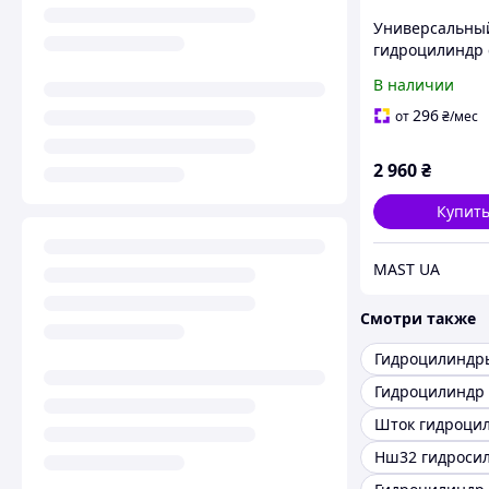
Универсальны
гидроцилиндр 
насосом REDAT
В наличии
296
от
₴
/мес
2 960
₴
Купит
MAST UA
Смотри также
Гидроцилиндр 
Шток гидроци
Нш32 гидроси