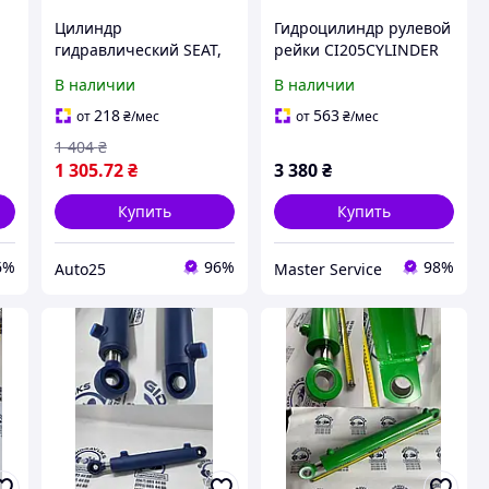
Цилиндр
Гидроцилиндр рулевой
гидравлический SEAT,
рейки CI205CYLINDER
VW LPR LPR1835
Peugeot Partner 96-08,
В наличии
В наличии
Citroen Xsara Picasso
99-10
218
563
от
₴
/мес
от
₴
/мес
1 404
₴
1 305
.72
₴
3 380
₴
Купить
Купить
6%
96%
98%
Auto25
Master Service