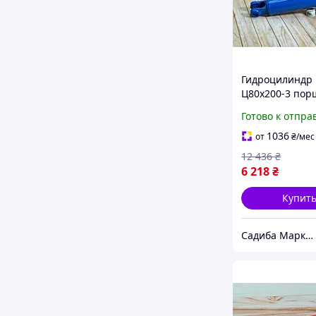
Гидроцилиндр 
Ц80х200-3 по
двустороннего
Готово к отпра
действия для
тракторов ЮМ
1036
от
₴
/мес
ЛТЗ-55 для
12 436
₴
навешивания
6 218
₴
Купит
Садиба Маркет