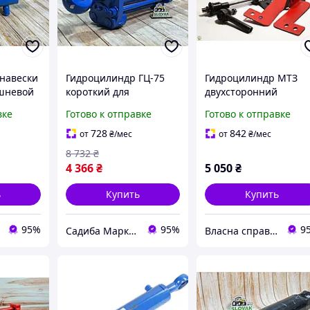
навески
Гидроцилиндр ГЦ-75
Гидроцилиндр МТЗ
ршневой
короткий для
двухсторонний
тракторов и
Ц50.30.215 для
вке
Готово к отправке
Готово к отправке
сельхозмашин
тракторов МТЗ и ЮМ
З-6
обеспечивает
с наконечниками и
728
842
от
₴
/мес
от
₴
/мес
управление рабочими
креплениями
8 732
₴
органами
4 366
₴
5 050
₴
ь
Купить
Купить
95%
95%
9
Садиба Маркет
Власна справа!