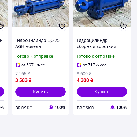
ки
Гидроцилиндр ЦС-75
Гидроцилиндр
AGH модели
сборный короткий
ГЦ-75.30.200.000.25 для
ГЦ-75.30.110.000.25 для
Готово к отправке
Готово к отправке
,
надежной работы
техники ЦС-75 AGH с
вашего оборудования
высокой
597
717
от
₴
/мес
от
₴
/мес
производительностью
7 166
₴
8 600
₴
3 583
₴
4 300
₴
Купить
Купить
0%
100%
100%
BROSKO
BROSKO