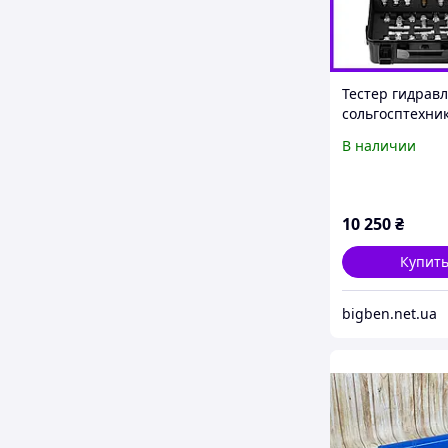
Тестер гидравл
сольгосптехни
строительных
В наличии
10 100 250 400
VEVOR надежн
инструмент дл
диагностики. P
10 250
₴
Купит
bigben.net.ua