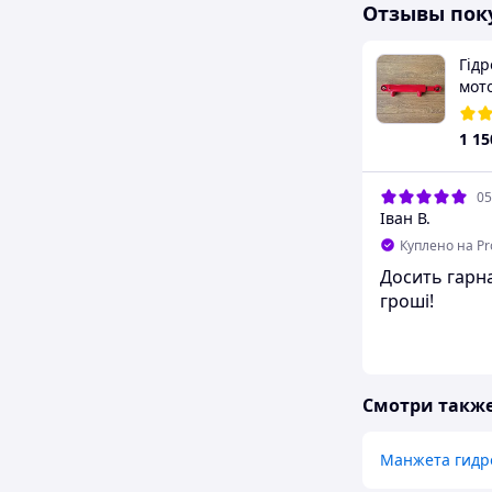
Отзывы пок
Гідр
мот
40.2
1 15
05
Іван В.
Куплено на P
Досить гарна 
гроші!
Смотри такж
Манжета гидр