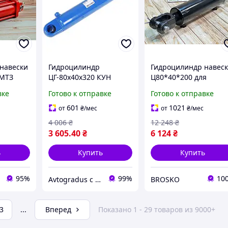
навески
Гидроцилиндр
Гидроцилиндр навес
 МТЗ
ЦГ-80х40х320 КУН
Ц80*40*200 для
й
ПКУ-0,8, СНУ-550 (с
сельхозтехники из
вке
Готово к отправке
Готово к отправке
подшипниками) (пр-во
Мелитополя, Украина
авесным
SILA AC), ГЦ80.40.320
высокое качество и
601
1021
от
₴
/мес
от
₴
/мес
м
надежность
4 006
₴
12 248
₴
3 605
.40
₴
6 124
₴
ь
Купить
Купить
95%
99%
10
Avtogradus с НДС
BROSKO
3
...
Вперед
Показано 1 - 29 товаров из 9000+