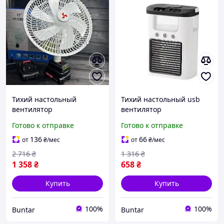
Тихий настольный
Тихий настольный usb
вентилятор
вентилятор
беспроводной на
беспроводной с LED-
Готово к отправке
Готово к отправке
аккумуляторе 21V
подсветкой
136
66
от
₴
/мес
от
₴
/мес
2 716
₴
1 316
₴
1 358
₴
658
₴
Купить
Купить
100%
100%
Buntar
Buntar