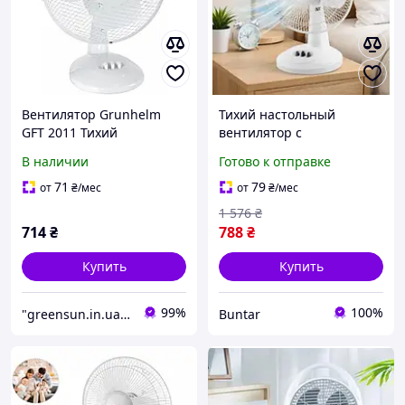
Вентилятор Grunhelm
Тихий настольный
GFT 2011 Тихий
вентилятор с
настольный вентилятор
автоповоротом от сети
В наличии
Готово к отправке
для дома Переносной
вентилятор
71
79
от
₴
/мес
от
₴
/мес
1 576
₴
714
₴
788
₴
Купить
Купить
99%
100%
"greensun.in.ua": Товары для обустройства дома и приусадебного участка!
Buntar