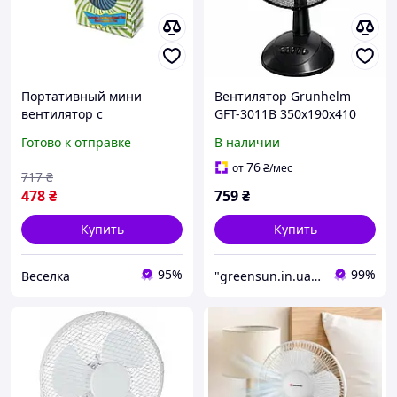
Портативный мини
Вентилятор Grunhelm
вентилятор с
GFT-3011B 350х190х410
аккумулятором тихий USB
мм Тихий настольный
Готово к отправке
В наличии
зарядка три скорости для
вентилятор для дома
работы учебы отдыха
Переносной вентилятор
76
от
₴
/мес
717
₴
FLAME
478
₴
759
₴
Купить
Купить
95%
99%
Веселка
"greensun.in.ua": Товары для обустройства дома и приусадебного участка!