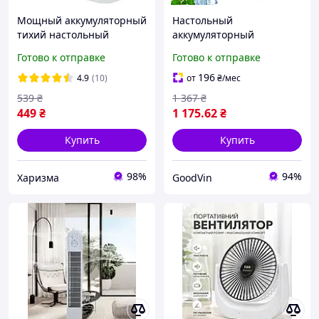
Мощный аккумуляторный
Настольный
тихий настольный
аккумуляторный
вентилятор USB Fan
вентилятор 6000 мАч,
Готово к отправке
Готово к отправке
Portable F138 с наклоном
портативный, USB,
поворот 110°, наклон 90°,
196
4.9
(10)
от
₴
/мес
тихий, LED ночник, 2
539
₴
1 367
₴
скорости
449
₴
1 175
.62
₴
Купить
Купить
98%
94%
Харизма
GoodVin