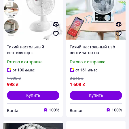
Тихий настольный
Тихий настольный usb
вентилятор с
вентилятор на
автоповоротом на 3
аккумуляторе с
Готово к отправке
Готово к отправке
скорости от сети
подсветкой Bluetooth FM-
радио
100
161
от
₴
/мес
от
₴
/мес
1 996
₴
3 216
₴
998
₴
1 608
₴
Купить
Купить
100%
100%
Buntar
Buntar