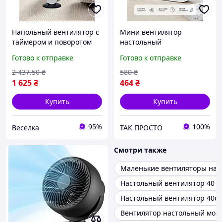
Напольный вентилятор с
Мини вентилятор
таймером и поворотом
настольный
для дома и офиса тихий
аккумуляторный F138
Готово к отправке
Готово к отправке
мощный 500 Вт FLAME
USB, портативный
ручной вентилятор 3
2 437
.50
₴
580
₴
скорости
1 625
₴
464
₴
Купить
Купить
95%
100%
Веселка
ТАК ПРОСТО
Смотри также
Маленькие вентиляторы нас
Настольный вентилятор 40 в
Настольный вентилятор 40с
Вентилятор настольный мощ