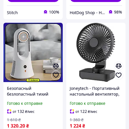
100%
98%
Stitch
HotDog Shop - Найкращі товари для дому та сімʼї, з любовʼю до деталей!
Безопасный
Joneytech - Портативный
безлопастный тихий
настольный вентилятор,
настольный вентилятор
4000mAh, небольшой,
Готово к отправке
Готово к отправке
,мини-кондиционер с
мощный, тихий
аккумулятором для офиса
вентилятор с
132
122
от
₴
/мес
от
₴
/мес
и дома
светодиодным дисплеем
1 610
₴
1 360
₴
1 320
.20
₴
1 224
₴