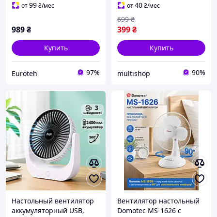
скорости компактный
режимами работы
99
40
от
₴
/мес
от
₴
/мес
тихий мощный
699
₴
989
₴
399
₴
Купить
Купить
97%
90%
Euroteh
multishop
Настольный вентилятор
Вентилятор настольный
аккумуляторный USB,
Domotec MS-1626 с