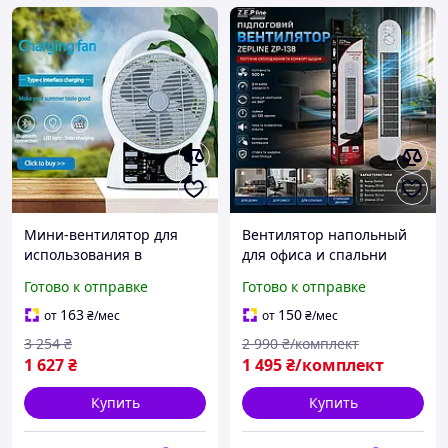
Мини-вентилятор для
Вентилятор напольный
использования в
для офиса и спальни
автомобиле Стильный
Zepline ZP-138 бытовой
Готово к отправке
Готово к отправке
тихий офисный
вентилятор увлажнитель
настольный вентилятор
воздуха 500Вт Тихий
163
150
от
₴
/мес
от
₴
/мес
на аккумуляторе
настольный вентилято
3 254
₴
2 990
₴/комплект
1 627
₴
1 495
₴/комплект
Купить
Купить