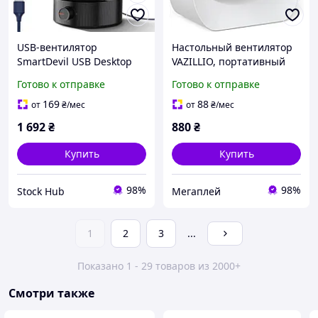
USB-вентилятор
Настольный вентилятор
SmartDevil USB Desktop
VAZILLIO, портативный
Fan 330 Мини-
тихий вентилятор
Готово к отправке
Готово к отправке
вентилятор, Небольшой
тихий настольный
169
88
от
₴
/мес
от
₴
/мес
вентилятор
1 692
₴
880
₴
Купить
Купить
98%
98%
Stock Hub
Мегаплей
1
2
3
...
Показано 1 - 29 товаров из 2000+
Смотри также