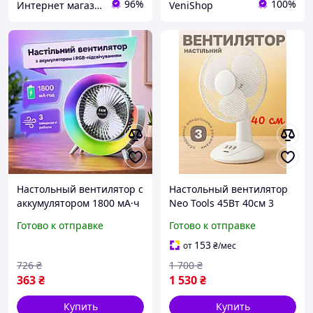
96%
100%
Интернет магазин «Tehnos» 🛒 Лучшие цены! 💯 Быстрая отправка! 🚀
VeniShop
Настольный вентилятор с
Настольный вентилятор
аккумулятором 1800 мА·ч
Neo Tools 45Вт 40см 3
и RGB подсветкой Тихий
скорости тихая работа
Готово к отправке
Готово к отправке
USB охладитель воздуха с
пластиковые лопасти
3-мя скоростями
белый для дома и офиса
153
от
₴
/мес
726
₴
1 700
₴
363
₴
1 530
₴
Купить
Купить