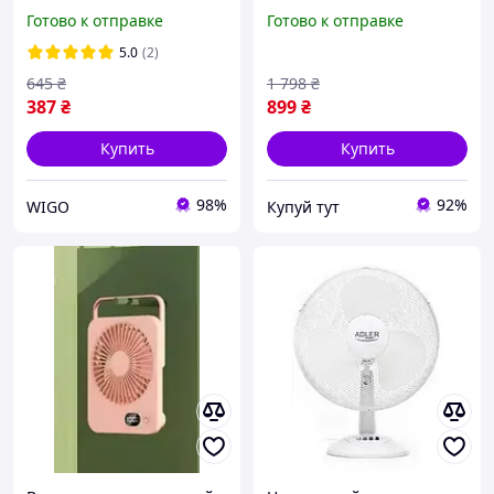
портативный,
автоповоротом 90°, 3
Готово к отправке
Готово к отправке
беспроводной, 3
скорости, тихий бытовой
скорости, регулировка
охладитель 40 Вт для
5.0
(2)
360°, тихий
дома и офиса
645
₴
1 798
₴
387
₴
899
₴
Купить
Купить
98%
92%
WIGO
Купуй тут