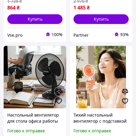
1 728
₴
2 970
₴
864
₴
1 485
₴
Купить
Купить
100%
93%
Vse.pro
Partner
Настольный вентилятор
Тихий настольный
для стола офиса работы
вентилятор с подставкой
обучения на стол 23 см с
ручной вентилятор на
Готово к отправке
Готово к отправке
вращением наклоном 2
аккумуляторе для дома с