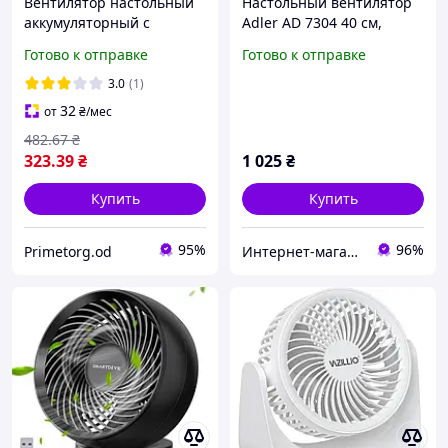
Вентилятор настольный
Настольный вентилятор
аккумуляторный с
Adler AD 7304 40 см,
дисплеем, регулировкой
мощный 90 Вт, тихий с
Готово к отправке
Готово к отправке
скорости и тихой работой
вращением и
16.5*13.2*3.8см
регулировкой наклона
3.0
(1)
для дома и офиса
32
от
₴
/мес
482
.67
₴
323
.39
₴
1 025
₴
Купить
Купить
95%
96%
Primetorg.od
Интернет-магазин бытовой техники и посуды из Европы "BestTopShop"