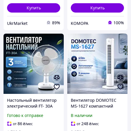
Купить
Купить
89%
100%
UkrMarket
KOMOPA
Настольный вентилятор
Вентилятор DOMOTEC
электрический FT- 30A
MS-1627 компактний
тихий с автоповоротом
побутовий вентилятор
Готово к отправке
В наличии
для стола дома офиса
для дому 45Вт кімнатний
спальни дачи от жары
вентилятор настільний
86
248
от
₴
/мес
от
₴
/мес
домашний летний
тихий вентилятор для