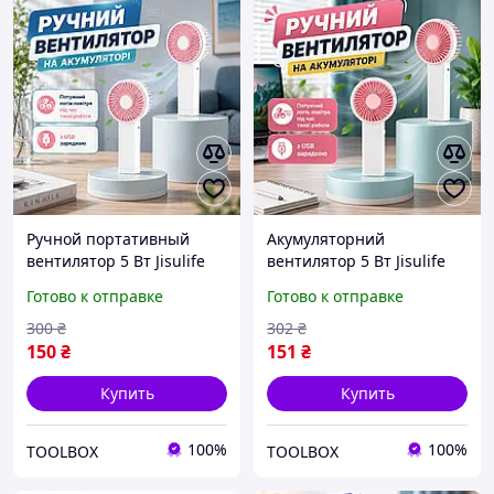
Ручной портативный
Акумуляторний
вентилятор 5 Вт Jisulife
вентилятор 5 Вт Jisulife
mini portable fan
mini portable fan с
Готово к отправке
Готово к отправке
Беспроводной USB мини-
зарядкой через USB
вентилятор
Ручной мини-вентилятор
300
₴
302
₴
для с легким весом для
150
₴
151
₴
отдыха
Купить
Купить
100%
100%
TOOLBOX
TOOLBOX