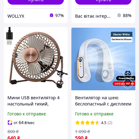
97%
88%
WOLLYX
Вас вітає інтернет магазин "LEADER"
Мини USB вентилятор 4
Вентилятор на шею
настольный тихий,
беслопастный с дисплеем
портативный, с
USB портативный мини-
Готово к отправке
Готово к отправке
регулировкой угла, для
вентилятор.
ноутбука и ПК, бронзовый
64
от
₴
/мес
4.5
(2)
800
₴
1 090
₴
640
₴
590
₴