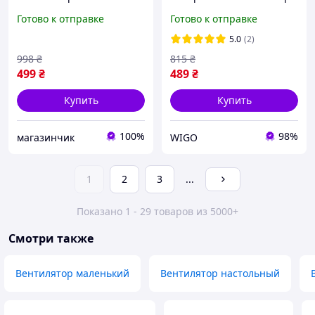
аккумуляторный
на аккумуляторе,
Готово к отправке
Готово к отправке
складной настольный
Настольный
ручной для комнаты и
портативный USB мини
5.0
(2)
путешествий с USB-
вентилятор
998
₴
815
₴
зарядкой
499
₴
489
₴
Купить
Купить
100%
98%
магазинчик
WIGO
1
2
3
...
Показано 1 - 29 товаров из 5000+
Смотри также
Вентилятор маленький
Вентилятор настольный