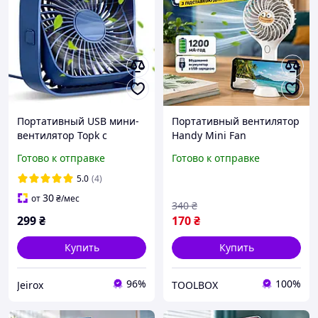
Портативный USB мини-
Портативный вентилятор
вентилятор Topk с
Handy Mini Fan
вращением на 360°
аккумуляторный 1200
Готово к отправке
Готово к отправке
синий
мАч с подставкой для
телефона Ручной USB
5.0
(4)
мини-вентилятор
30
от
₴
/мес
340
₴
299
₴
170
₴
Купить
Купить
96%
100%
Jeirox
TOOLBOX