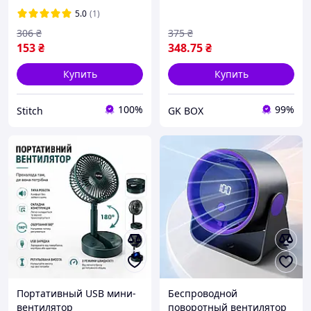
скоростями Ручной USB
5.0
(1)
вентилятор для прогулок
306
₴
375
₴
153
₴
348
.75
₴
Купить
Купить
100%
99%
Stitch
GK BOX
Портативный USB мини-
Беспроводной
вентилятор
поворотный вентилятор