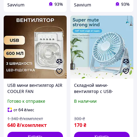
93%
93%
Savvium
Savvium
USB мини вентилятор AIR
Складной мини-
COOLER FAN
вентилятор с USB-
Портативный мини
зарядкой Настольный
Готово к отправке
В наличии
вентилятор 600 мл
мини вентилятор WX
Бытовые вентиляторы
6506
64
от
₴
/мес
LED-подсветка 45 225 мл/
1 340
₴/комплект
300
₴
час
640
₴/комплект
170
₴
Купить
Купить