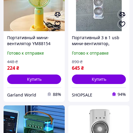
Портативный мини-
Портативный 3 в 1 usb
вентилятор YM88154
мини-вентилятор,
аккумуляторный с USB
охладитель, кондиционер
Готово к отправке
Готово к отправке
зарядкой, настольный
с увлажнителем BVS
USB вентилятор, ручной
448
₴
890
₴
мини вентилятор
224
₴
645
₴
зеленый
Купить
Купить
88%
94%
Garland World
SHOPSALE