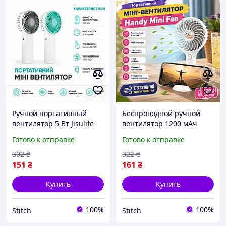
Ручной портативный
Беспроводной ручной
вентилятор 5 Вт Jisulife
вентилятор 1200 мАч
mini portable fan с USB
Handy Mini Fan на
Готово к отправке
Готово к отправке
зарядкой
аккумуляторе с USB-
Аккумуляторный мини-
зарядкой Мини-
302
₴
322
₴
вентилятор
вентилятор на подставке
151
₴
161
₴
Купить
Купить
100%
100%
Stitch
Stitch