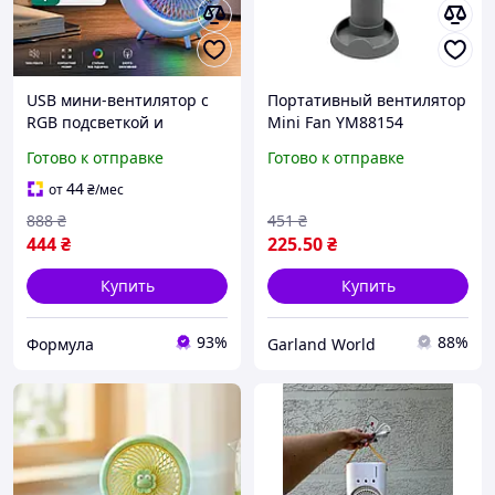
USB мини-вентилятор с
Портативный вентилятор
RGB подсветкой и
Mini Fan YM88154
поворотным корпусом
аккумуляторный с
Готово к отправке
Готово к отправке
Вентилятор настольный
подставкой 8.5 см,
из ABS-пластика до 10 м²
настольный USB мини
44
от
₴
/мес
вентилятор ручной
888
₴
451
₴
серый
444
₴
225
.50
₴
Купить
Купить
93%
88%
Формула
Garland World