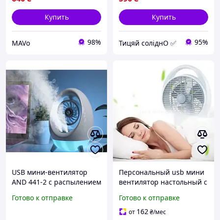
Купить
Купить
98%
95%
MAVo
Тицяй соліднО ✅
USB мини-вентилятор
Персональный usb мини
AND 441-2 с распылением
вентилятор настольный с
воды и охлаждением
солнечной панелью и
Готово к отправке
Готово к отправке
воздуха
освещением
портативный
162
от
₴
/мес