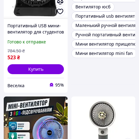
Вентилятор юсб
Портативный usb вентилято
Маленький ручной вентилят
Портативный USB мини-
вентилятор для студентов
Ручной портативный вентил
и офисов компактный
Готово к отправке
Мини вентилятор прищепка
источник прохлады в
жару FLAME
784
.50
₴
Мини вентилятор mini fan
523
₴
Купить
95%
Веселка