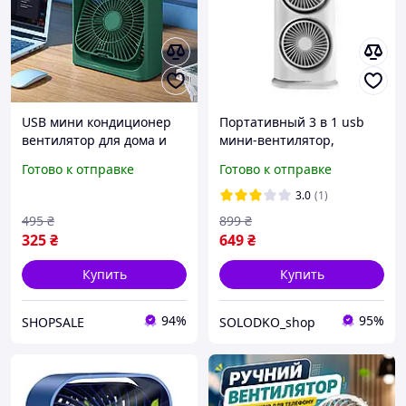
USB мини кондиционер
Портативный 3 в 1 usb
вентилятор для дома и
мини-вентилятор,
офиса, охладитель
охладитель, кондиционер
Готово к отправке
Готово к отправке
воздуха с увлажнителем
с увлажнителем TIP
3.0
(1)
495
₴
899
₴
325
₴
649
₴
Купить
Купить
94%
95%
SHOPSALE
SOLODKO_shop