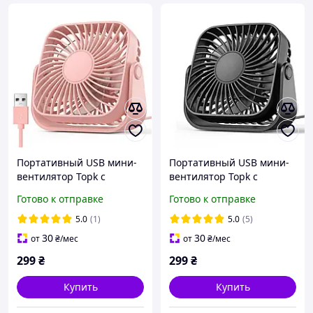
Портативный USB мини-
Портативный USB мини-
вентилятор Topk с
вентилятор Topk с
вращением на 360° Pink
вращением на 360°
Готово к отправке
Готово к отправке
черный
5.0
(1)
5.0
(5)
30
30
от
₴
/мес
от
₴
/мес
299
₴
299
₴
Купить
Купить