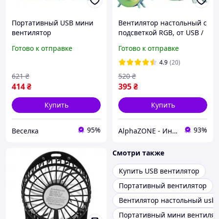
Портативный USB мини
Вентилятор настольный с
вентилятор
подсветкой RGB, от USB /
аккумуляторный для
Аккумуляторный
Готово к отправке
Готово к отправке
офиса учебы и прогулок с
вентилятор / Мини
подсветкой FLAME
вентилятор
4.9
(20)
621
₴
520
₴
414
₴
395
₴
Купить
Купить
95%
93%
Веселка
AlphaZONE - Интернет гипермаркет
Смотри также
Купить USB вентилятор
Портативный вентилятор
Вентилятор настольный usb
Портативный мини вентилят