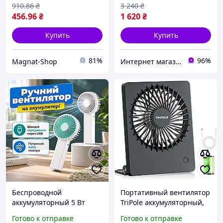
беспроводной
910
.86
₴
3 240
₴
456
.96
₴
1 620
₴
Купить
Купить
81%
96%
Magnat-Shop
Интернет магазин «Tehnos» 🛒 Лучшие цены! 💯 Быстрая отправка! 🚀
Беспроводной
Портативный вентилятор
аккумуляторный 5 Вт
TriPole аккумуляторный,
вентилятор Jisulife mini
мини USB вентилятор 3
Готово к отправке
Готово к отправке
portable fan с 2-мя
скорости, складной 180°