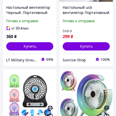
Настольный вентилятор
Настольный usb
Черный. Портативный
вентилятор Портативный
usb мини вентилятор
мини вентилятор
Готово к отправке
Готово к отправке
Настольный вентилятор
Аккумуляторный
30
от
₴
/мес
598
₴
вентилятор I&S
360
₴
299
₴
Купить
Купить
99%
100%
LT Military Group Ukraine
Sunrise-Shop