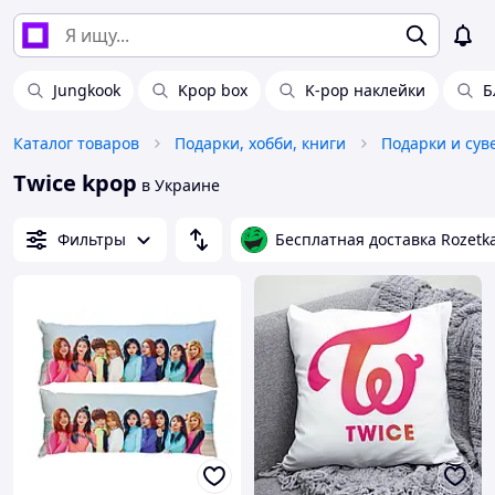
Jungkook
Kpop box
K-pop наклейки
Б
Каталог товаров
Подарки, хобби, книги
Подарки и су
Twice kpop
в Украине
Фильтры
Бесплатная доставка Rozetk