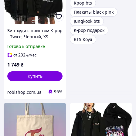
Kpop bts
Плакаты black pink
Jungkook bts
K-pop подарок
Зип-худи с принтом K-pop
- Twice, Черный, XS
BTS Koya
Готово к отправке
292
от
₴
/мес
1 749
₴
Купить
95%
robishop.com.ua