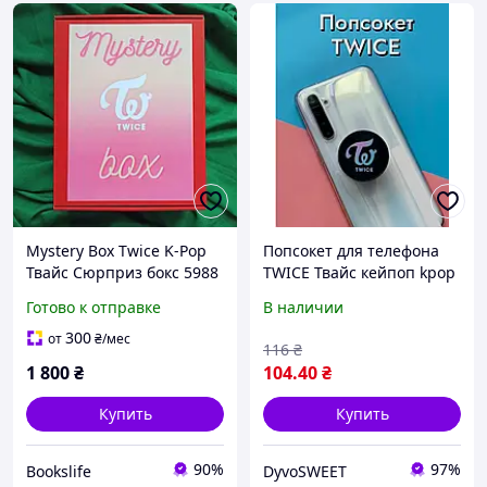
Mystery Box Twice K-Pop
Попсокет для телефона
Твайс Сюрприз бокс 5988
TWICE Твайс кейпоп kpop
фан раскладной (SVS)
Готово к отправке
В наличии
300
от
₴
/мес
116
₴
1 800
₴
104
.40
₴
Купить
Купить
90%
97%
Bookslife
DyvoSWEET