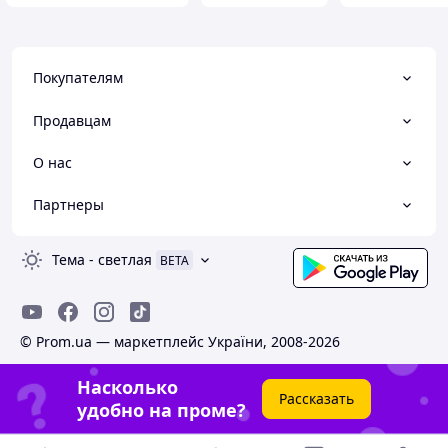
Покупателям
Продавцам
О нас
Партнеры
Тема
-
светлая
BETA
© Prom.ua — маркетплейс України, 2008-2026
Насколько
Рассказать
удобно на проме?