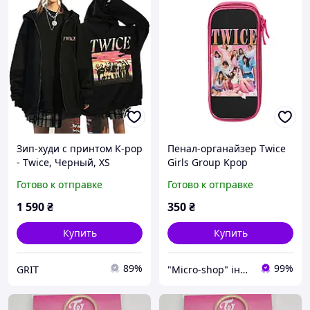
Зип-худи с принтом K-pop
Пенал-органайзер Twice
- Twice, Черный, XS
Girls Group Kpop
Готово к отправке
Готово к отправке
1 590
₴
350
₴
Купить
Купить
89%
99%
GRIT
"Micro-shop" інтернет-магазин