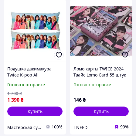
Подушка дакимакура
Ломо карты TWICE 2024
Twice K-pop All
Твайс Lomo Card 55 штук
декоративная ростовая
кейпоп kpop фан карты
Готово к отправке
Готово к отправке
подушка для обнимания
1 700
₴
1 390
₴
146
₴
Купить
Купить
100%
99%
Мастерская сувениров Magic Photo
I NEED