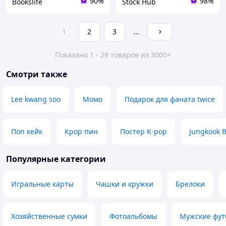
90%
98%
Bookslife
Stock Hub
1
2
3
...
Показано 1 - 29 товаров из 3000+
Смотри также
Lee kwang soo
Момо
Подарок для фаната twice
Поп кейк
Kpop пин
Постер K-pop
Jungkook 
Популярные категории
Игральные карты
Чашки и кружки
Брелоки
Хозяйственные сумки
Фотоальбомы
Мужские фут