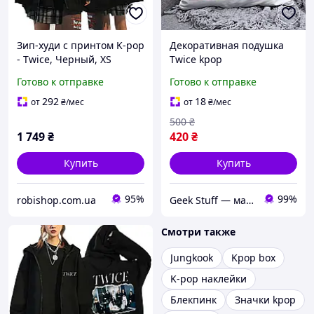
Зип-худи с принтом K-pop
Декоративная подушка
- Twice, Черный, XS
Twice kpop
Готово к отправке
Готово к отправке
292
18
от
₴
/мес
от
₴
/мес
500
₴
1 749
₴
420
₴
Купить
Купить
95%
99%
robishop.com.ua
Geek Stuff — магазин аниме, гиков, Kpop товаров. Сувениры с вашим принтом и полиграфия
Смотри также
Jungkook
Kpop box
K-pop наклейки
Блекпинк
Значки kpop