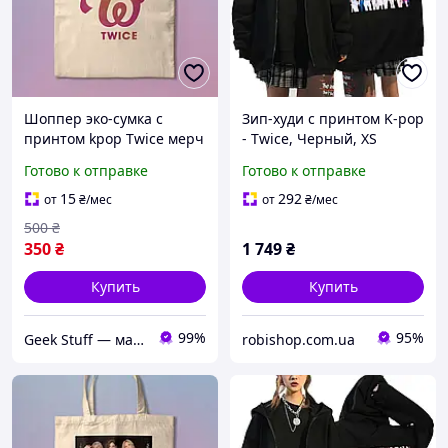
Шоппер эко-сумка с
Зип-худи с принтом K-pop
принтом kpop Twice мерч
- Twice, Черный, XS
Готово к отправке
Готово к отправке
15
292
от
₴
/мес
от
₴
/мес
500
₴
350
₴
1 749
₴
Купить
Купить
99%
95%
Geek Stuff — магазин аниме, гиков, Kpop товаров. Сувениры с вашим принтом и полиграфия
robishop.com.ua