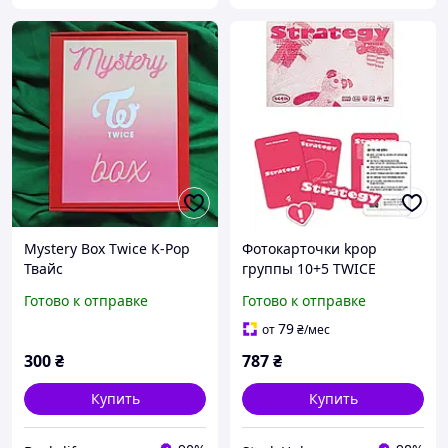
Mystery Box Twice K-Pop
Фотокарточки kpop
Твайс
группы 10+5 TWICE
Generic Коллекционные
Готово к отправке
Готово к отправке
фотокарточки женской
kpop группы
79
от
₴
/мес
300
₴
787
₴
Купить
Купить