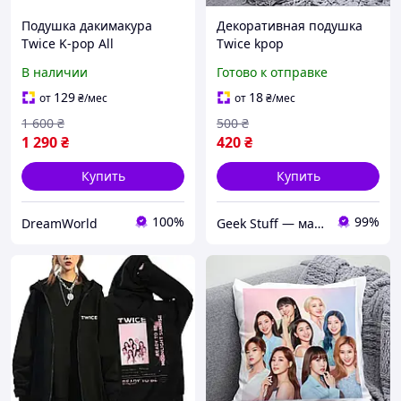
Подушка дакимакура
Декоративная подушка
Twice K-pop All
Twice kpop
декоративная ростовая
В наличии
Готово к отправке
подушка для обнимания
129
18
от
₴
/мес
от
₴
/мес
1 600
₴
500
₴
1 290
₴
420
₴
Купить
Купить
100%
99%
DreamWorld
Geek Stuff — магазин аниме, гиков, Kpop товаров. Сувениры с вашим принтом и полиграфия