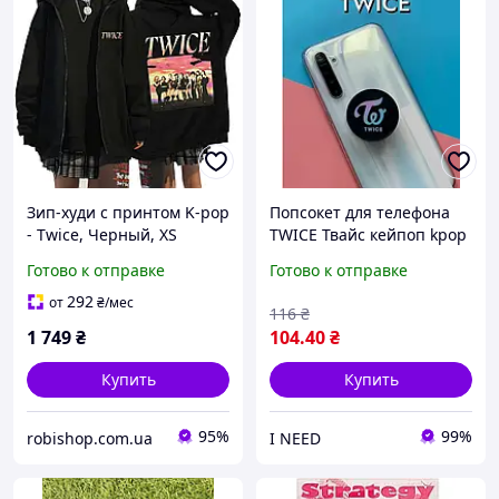
Зип-худи с принтом K-pop
Попсокет для телефона
- Twice, Черный, XS
TWICE Твайс кейпоп kpop
фан раскладной
Готово к отправке
Готово к отправке
292
от
₴
/мес
116
₴
1 749
₴
104
.40
₴
Купить
Купить
95%
99%
robishop.com.ua
I NEED