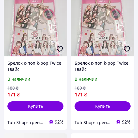
Брелок к-поп k-pop Twice
Брелок к-поп k-pop Twice
Твайс
Твайс
В наличии
В наличии
180
₴
180
₴
171
₴
171
₴
Купить
Купить
92%
92%
Tuti Shop- трендові подарунки для дітей
Tuti Shop- трендові подарунки для дітей