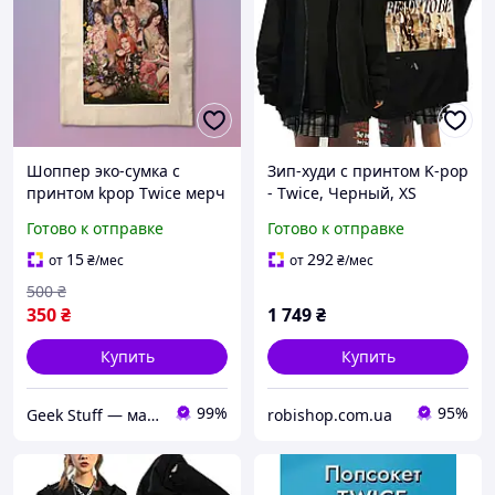
Шоппер эко-сумка с
Зип-худи с принтом K-pop
принтом kpop Twice мерч
- Twice, Черный, XS
Готово к отправке
Готово к отправке
15
292
от
₴
/мес
от
₴
/мес
500
₴
350
₴
1 749
₴
Купить
Купить
99%
95%
Geek Stuff — магазин аниме, гиков, Kpop товаров. Сувениры с вашим принтом и полиграфия
robishop.com.ua