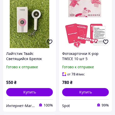
Лайтстик Твайс
Фотокарточки K-pop
Светящийся Брелок
TWICE 10 шт 5
подвеска Twice 11см
дополнительных розовые
Готово к отправке
Готово к отправке
Official Light stick Kpop
коллекционные карточки
мини формат new
для фанатов 14 альбомов
78
от
₴
/мес
550
₴
780
₴
Купить
Купить
100%
99%
Интернет-Магазин BabySmile
Spot