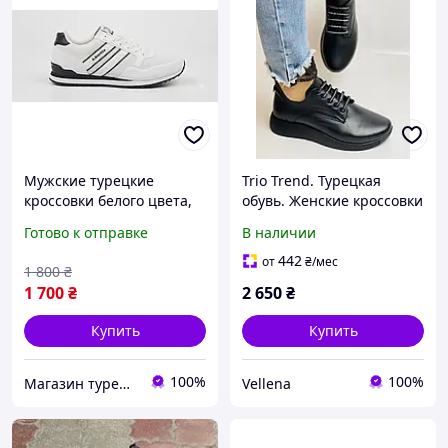
Мужские турецкие
Trio Trend. Турецкая
кроссовки белого цвета,
обувь. Женские кроссовки
Kinetix, р. 42, 27.4 см
из натуральной кожи.
Готово к отправке
В наличии
Размер 37 38
442
от
₴
/мес
1 800
₴
1 700
₴
2 650
₴
Купить
Купить
100%
100%
Магазин турецких товаров "ЭМИНЕ"
Vellena