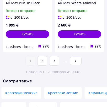
Air Max Plus Tn Black
Air Max Skepta Tailwind
White ND 40
Blue 41
Готово к отправке
Готово к отправке
200
260
от
₴
/мес
от
₴
/мес
1 999
₴
2 600
₴
Купить
Купить
99%
99%
LuxShoes - інтернет-магазин
LuxShoes - інтернет-магазин
1
2
3
...
Показано 1 - 29 товаров из 2000+
Смотри также
Кроссовки женские
Кроссовки летние
Кожаные к