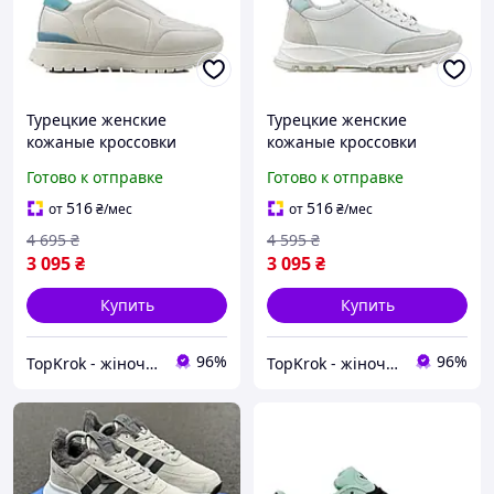
Турецкие женские
Турецкие женские
кожаные кроссовки
кожаные кроссовки
весенние белые на
весенние белые на
Готово к отправке
Готово к отправке
высокой подошве и
высокой подошве и
удобной платформе
удобной платформе
516
516
от
₴
/мес
от
₴
/мес
молодежные
молодежные
4 695
₴
4 595
₴
3 095
₴
3 095
₴
Купить
Купить
96%
96%
TopKrok - жіноче та чоловіче взуття, жіночі сумки та верхній одяг
TopKrok - жіноче та чоловіче взуття, жіночі сумки та верхній одяг