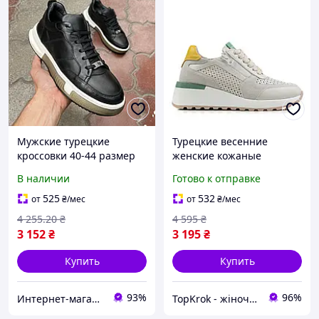
Мужские турецкие
Турецкие весенние
кроссовки 40-44 размер
женские кожаные
кроссовки бежевые на
В наличии
Готово к отправке
белой высокой подошве и
платформе молодежные
525
532
от
₴
/мес
от
₴
/мес
37 размер
4 255
.20
₴
4 595
₴
3 152
₴
3 195
₴
Купить
Купить
93%
96%
Интернет-магазин "Perfectstore"
TopKrok - жіноче та чоловіче взуття, жіночі сумки та верхній одяг