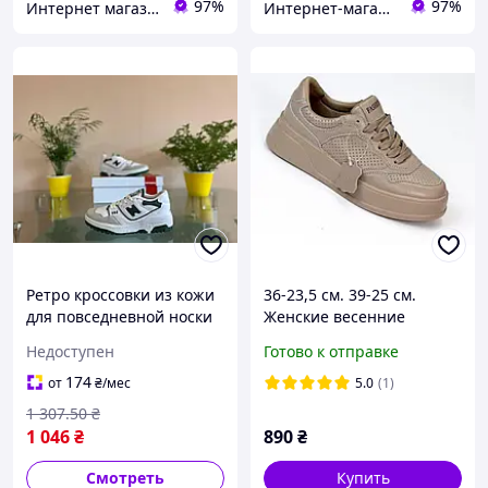
97%
97%
Интернет магазин обуви "Скороходик"
Интернет-магазин "Brettani"
Ретро кроссовки из кожи
36-23,5 см. 39-25 см.
для повседневной носки
Женские весенние
36 размера с турецким
кроссовки криперы
Недоступен
Готово к отправке
производством New
бежевого цвета, мокко,
Balance 550
натуральная кожа
174
от
₴
/мес
5.0
(1)
1 307
.50
₴
1 046
₴
890
₴
Смотреть
Купить