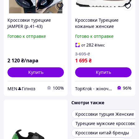
Кроссовки турецкие
Кроссовки Турецкие
JAMPER (р.41-43)
кожаные женские
бежевые на стильной
Готово к отправке
Готово к отправке
белой плоской подошве и
высокой платформе
282
от
₴
/мес
3 695
₴
2 120
₴/пара
1 695
₴
Купить
Купить
100%
96%
МEN🎩Гіпноз
TopKrok - жіноче та чоловіче взуття, жіночі сумки та верхній одяг
Смотри также
Кроссовки турция Женские
Турецкие мужские кроссовки
Кроссовки китай бренды