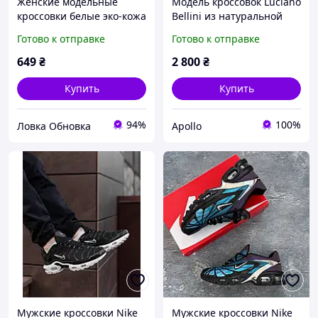
Женские модельные
Модель кроссовок Luciano
кроссовки белые эко-кожа
Bellini из натуральной
платформа
замши в стиле хаки для
Готово к отправке
Готово к отправке
ежедневного ношения
649
₴
2 800
₴
Купить
Купить
94%
100%
Ловка Обновка
Apollo
Мужские кроссовки Nike
Мужские кроссовки Nike