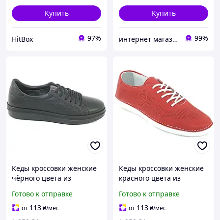
Купить
Купить
97%
99%
HitBox
интернет магазин ОПТИМАЛЬНЫЙ ВЫБОР
Кеды кроссовки женские
Кеды кроссовки женские
чёрного цвета из
красного цвета из
натуральной кожи
натуральной кожи
Готово к отправке
Готово к отправке
прошитые производства
прошитые производства
Турция размер 40
Турция размер 37
113
113
от
₴
/мес
от
₴
/мес