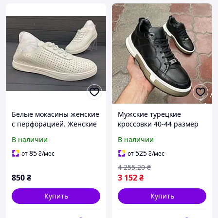
Белые мокасины женские
Мужские турецкие
c перфорацией. Женские
кроссовки 40-44 размер
летние Турецкие кеды
В наличии
В наличии
перфорированные
кроссовки мягкие,
85
525
от
₴
/мес
от
₴
/мес
удобные
4 255
.20
₴
850
₴
3 152
₴
Купить
Купить