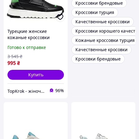
Кроссовки брендовые
Кроссовки турция
Качественные кроссовки
Кроссовки хорошего качеств
Турецкие женские
кожаные кроссовки
Кожаные кроссовки турция
черные классические на
Готово к отправке
Качественные кросовки
высокой белой подошве и
массивной платформе
3 545
₴
Кросовки брендовые
995
₴
Купить
96%
TopKrok - жіноче та чоловіче взуття, жіночі сумки та верхній одяг