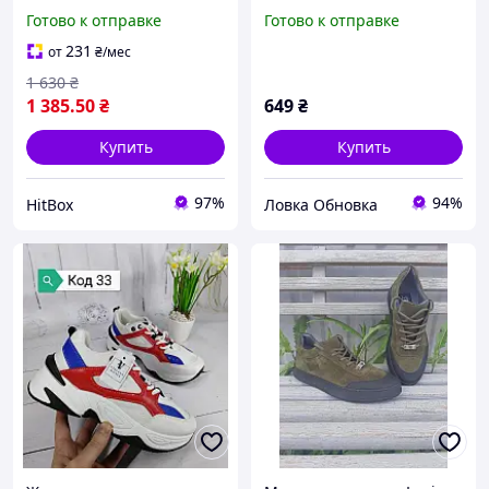
(Турция) р.41(стелька
Готово к отправке
Готово к отправке
26.5см) р. 43 (стелька 28)
231
от
₴
/мес
1 630
₴
1 385
.50
₴
649
₴
Купить
Купить
97%
94%
HitBox
Ловка Обновка