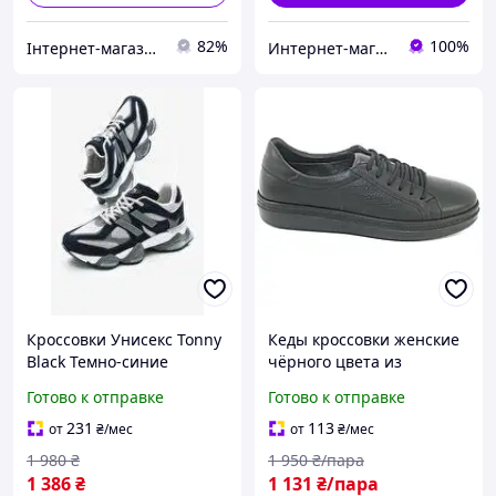
82%
100%
Інтернет-магазин TOOLS MAX
Интернет-магазин "Гардеробчик"
Кроссовки Унисекс Tonny
Кеды кроссовки женские
Black Темно-синие
чёрного цвета из
(Подошва Анорак)
натуральной кожи
Готово к отправке
Готово к отправке
р.44(стелька 28см)
прошитые производства
Турция размер 37
231
113
от
₴
/мес
от
₴
/мес
1 980
₴
1 950
₴/пара
1 386
₴
1 131
₴/пара