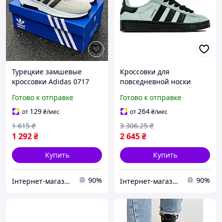
Турецкие замшевые
Кроссовки для
кроссовки Adidas 0717
повседневной носки
размер 40 для активного
Adidas Campus 00s
Готово к отправке
Готово к отправке
отдыха в осенний сезон
Турецкий цвет артикул
7438 материал Вьетнам
129
264
от
₴
/мес
от
₴
/мес
1 615
₴
3 306
.25
₴
1 292
₴
2 645
₴
Купить
Купить
90%
90%
Інтернет-магазин Look 100 Clothes
Інтернет-магазин Look 100 Clothes