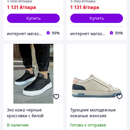
1 950
₴/пара
1 950
₴/пара
1 131
₴/пара
1 131
₴/пара
Купить
Купить
99%
99%
интернет магазин ОПТИМАЛЬНЫЙ ВЫБОР
интернет магазин ОПТИМАЛЬНЫЙ ВЫБОР
Эко кожа черные
Турецкие молодежные
кроссовки с белой
кожаные женские
подошвой для мужчин
бежевые кеды на удобной
В наличии
Готово к отправке
стильные удобные
подошве и невысокой