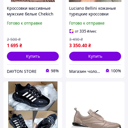
Кроссовки массивные
Luciano Bellini кожаные
мужские белые Chekich
турецкие кроссовки
41 размер, Модные
мужские 41
Готово к отправке
Готово к отправке
турецкие мужские
кроссовки белого цвета
335
от
₴
/мес
весна осень
2 500
₴
3 490
₴
1 695
₴
3 350
.40
₴
Купить
Купить
98%
100%
DAYTON STORE
Магазин чоловічого взуття Bims.shoes