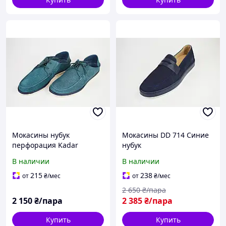
Мокасины нубук
Мокасины DD 714 Синие
перфорация Kadar
нубук
3246152 изумруд 45
В наличии
В наличии
размер
215
238
от
₴
/мес
от
₴
/мес
2 650
₴/пара
2 150
₴/пара
2 385
₴/пара
Купить
Купить