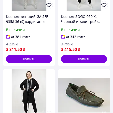
Костюм женский GALIFE
Костюм SOGO 050 XL
9358 36 (S) кардиган и
Черный и хаки тройка
брюки белый
(пиджак, кофта, брюки)
В наличии
В наличии
381
342
от
₴
/мес
от
₴
/мес
4 235
₴
3 795
₴
3 811
.50
₴
3 415
.50
₴
Купить
Купить