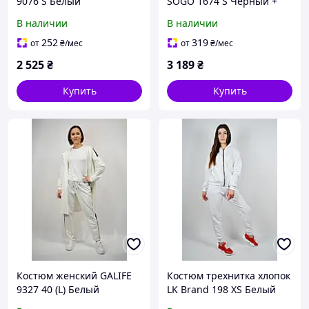
9076 S Белый
SOGO 1674 S Черный +
Серый
В наличии
В наличии
252
319
от
₴
/мес
от
₴
/мес
2 525
₴
3 189
₴
Купить
Купить
Костюм женский GALIFE
Костюм трехнитка хлопок
9327 40 (L) Белый
LK Brand 198 XS Белый
кардиган и брюки