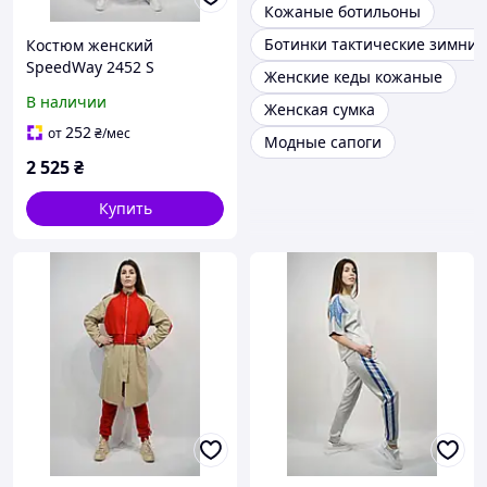
Кожаные ботильоны
Ботинки тактические зимние
Костюм женский
SpeedWay 2452 S
Женские кеды кожаные
Лиловый тройка
В наличии
Женская сумка
252
от
₴
/мес
Модные сапоги
2 525
₴
Купить