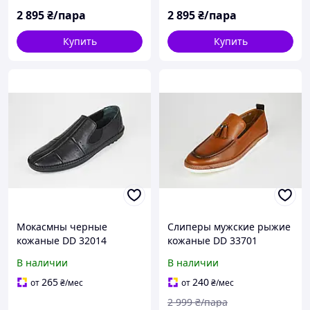
2 895
₴/пара
2 895
₴/пара
Купить
Купить
Мокасмны черные
Слиперы мужские рыжие
кожаные DD 32014
кожаные DD 33701
В наличии
В наличии
265
240
от
₴
/мес
от
₴
/мес
2 999
₴/пара