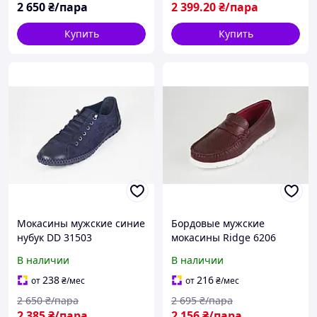
2 650
₴/пара
2 399
.20
₴/пара
Купить
Купить
Мокасины мужские синие
Бордовые мужские
нубук DD 31503
мокасины Ridge 6206
В наличии
В наличии
238
216
от
₴
/мес
от
₴
/мес
2 650
₴/пара
2 695
₴/пара
2 385
₴/пара
2 156
₴/пара