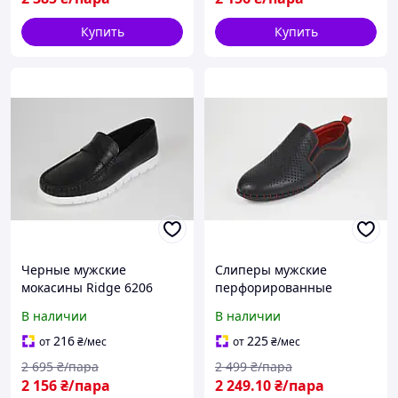
Купить
Купить
Черные мужские
Слиперы мужские
мокасины Ridge 6206
перфорированные
черные Ridge 221
В наличии
В наличии
216
225
от
₴
/мес
от
₴
/мес
2 695
₴/пара
2 499
₴/пара
2 156
₴/пара
2 249
.10
₴/пара