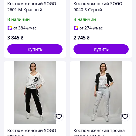
Костюм женский SOGO
Костюм женский SOGO
2601 M Красный с
9040 S Серый
бежевым Плащ и Брюки
В наличии
В наличии
384
274
от
₴
/мес
от
₴
/мес
3 845
₴
2 745
₴
Купить
Купить
Костюм женский SOGO
Костюм женский тройка