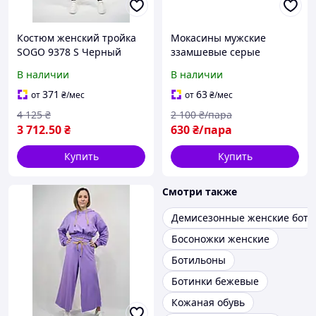
Костюм женский тройка
Мокасины мужские
SOGO 9378 S Черный
ззамшевые серые
кардиган, свитшот,
Venezia 22373
В наличии
В наличии
брюки
371
63
от
₴
/мес
от
₴
/мес
4 125
₴
2 100
₴/пара
3 712
.50
₴
630
₴/пара
Купить
Купить
Смотри также
Демисезонные женские боти
Босоножки женские
Ботильоны
Ботинки бежевые
Кожаная обувь