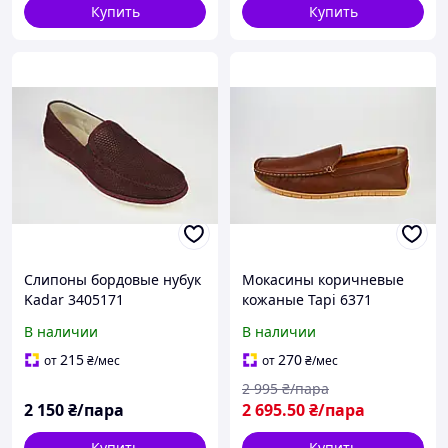
Купить
Купить
Слипоны бордовые нубук
Мокасины коричневые
Kadar 3405171
кожаные Tapi 6371
В наличии
В наличии
215
270
от
₴
/мес
от
₴
/мес
2 995
₴/пара
2 150
₴/пара
2 695
.50
₴/пара
Купить
Купить