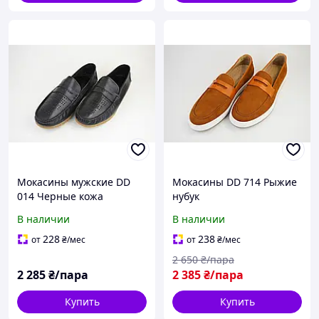
Мокасины мужские DD
Мокасины DD 714 Рыжие
014 Черные кожа
нубук
В наличии
В наличии
228
238
от
₴
/мес
от
₴
/мес
2 650
₴/пара
2 285
₴/пара
2 385
₴/пара
Купить
Купить