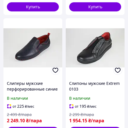
Купить
Купить
Слиперы мужские
Слипоны мужские Extrem
перфорированные синие
0103
Ridge 221
В наличии
В наличии
225
195
от
₴
/мес
от
₴
/мес
2 499
₴/пара
2 299
₴/пара
2 249
.10
₴/пара
1 954
.15
₴/пара