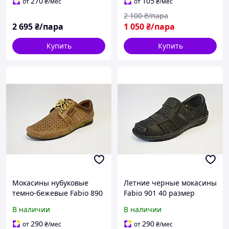
270
105
от
₴
/мес
от
₴
/мес
2 100
₴/пара
2 695
₴/пара
1 050
₴/пара
Купить
Купить
Мокасины нубуковые
Летние черные мокасины
темно-бежевые Fabio 890
Fabio 901 40 размер
В наличии
В наличии
290
290
от
₴
/мес
от
₴
/мес