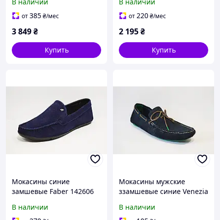
В наличии
В наличии
385
220
от
₴
/мес
от
₴
/мес
3 849
₴
2 195
₴
Купить
Купить
Мокасины синие
Мокасины мужские
замшевые Faber 142606
ззамшевые синие Venezia
22313 размер 43
В наличии
В наличии