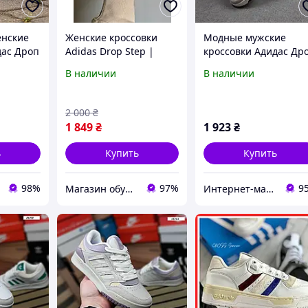
енские
Женские кроссовки
Модные мужские
дас Дроп
Adidas Drop Step |
кроссовки Адидас Др
ROP STEP
бежевые кожаные
Степ. Кроссы мужски
В наличии
В наличии
6 38
кроссовки адидас дроп
Adidas Drop Step бел
| демисезонные
с бежевым
2 000
₴
1 849
₴
1 923
₴
ь
Купить
Купить
98%
97%
9
Магазин обуви cherry_berry
Интернет-магазин "Dianora-Style"