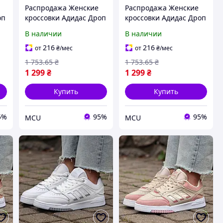
Распродажа Женские
Распродажа Женские
оп
кроссовки Адидас Дроп
кроссовки Адидас Дроп
EP
Стип Adidas DROP STEP
Стип Adidas DROP STEP
В наличии
В наличии
Pink Розовый 36 37
Pink Розовый 36 38
216
216
от
₴
/мес
от
₴
/мес
1 753
.65
₴
1 753
.65
₴
1 299
₴
1 299
₴
Купить
Купить
5%
95%
95%
MCU
MCU