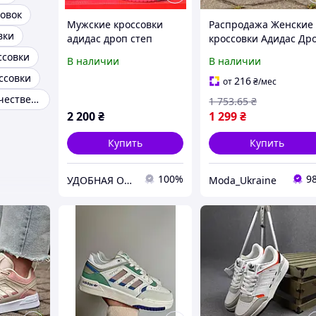
совок
Мужские кроссовки
Распродажа Женские
вки
адидас дроп степ
кроссовки Адидас Др
Adidas drop step low
Стип Adidas DROP ST
ссовки
В наличии
В наличии
черно серые
Pink Розовый 36
ссовки
216
от
₴
/мес
Кроссовки с качественной подошвой
1 753
.65
₴
2 200
₴
1 299
₴
Купить
Купить
100%
9
УДОБНАЯ ОБУВЬ SHELL
Moda_Ukraine