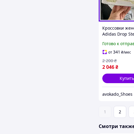
Кроссовки жен
Adidas Drop St
white / кеды А
Готово к отпра
Дроп Степ лов
низкие
341
от
₴
/мес
2 200
₴
2 046
₴
Купит
avokado_Shoes
1
2
Смотри такж