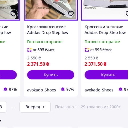
ские
Кроссовки женские
Кроссовки женские
ep low
Adidas Drop Step low
Adidas Drop Step low
дидас
white gray / кеды
white gray / кеды
вке
Готово к отправке
Готово к отправке
 белые
Адидас Дроп Степ лов
Адидас Дроп Степ ло
белые серые
белые серые
395
395
от
₴
/мес
от
₴
/мес
2 550
₴
2 550
₴
2 371
.50
₴
2 371
.50
₴
ь
Купить
Купить
97%
97%
9
avokado_Shoes
avokado_Shoes
3
...
Вперед
Показано 1 - 29 товаров из 2000+
е