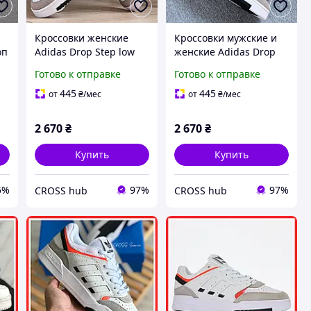
Кроссовки женские
Кроссовки мужские и
оп
Adidas Drop Step low
женские Adidas Drop
е
white gray / кеды
Step low white gray /
Готово к отправке
Готово к отправке
ые
Адидас Дроп Степ лов
кеды Адидас Дроп Степ
белые серые
лов белые серые
445
445
от
₴
/мес
от
₴
/мес
2 670
₴
2 670
₴
Купить
Купить
5%
97%
97%
CROSS hub
CROSS hub