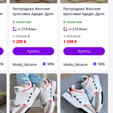
Распродажа Женские
Распродажа Женские
оп
кроссовки Адидас Дроп
кроссовки Адидас Дроп
EP
Стип Adidas DROP STEP
Стип Adidas DROP STEP
В наличии
В наличии
White Белый 40
Pink Розовый 36 37
216
216
от
₴
/мес
от
₴
/мес
1 753
.65
₴
1 753
.65
₴
1 299
₴
1 299
₴
Купить
Купить
8%
98%
98%
Moda_Ukraine
Moda_Ukraine