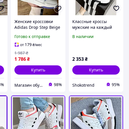
Женские кроссовки
Классные кроссы
Adidas Drop Step Beige
мужские на каждый
k
Grey Green Бежевые
день Adidas Drop Step.
Готово к отправке
В наличии
Обувь Адидас Дроп
Модные мужские
Степ кожаные
кроссовки Адидас Дроп
179
от
₴
/мес
демисезон
Степ.
1 987
₴
1 786
₴
2 353
₴
Купить
Купить
8%
98%
95%
Магазин обуви и трендовых товаров
Shokotrend