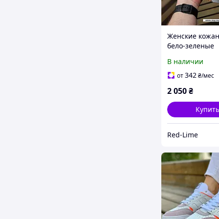
Женские кожа
бело-зеленые
кроссовки Adid
В наличии
Step на весну 
осень | Кроссо
342
от
₴
/мес
Адидас Дроп С
2 050
₴
белые
Купит
Red-Lime