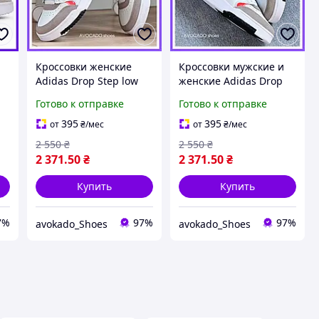
Кроссовки женские
Кроссовки мужские и
Adidas Drop Step low
женские Adidas Drop
white gray / кеды
Step low white gray /
Готово к отправке
Готово к отправке
в
Адидас Дроп Степ лов
кеды Адидас Дроп Степ
белые серые
лов белые серые
395
395
от
₴
/мес
от
₴
/мес
2 550
₴
2 550
₴
2 371
.50
₴
2 371
.50
₴
Купить
Купить
7%
97%
97%
avokado_Shoes
avokado_Shoes