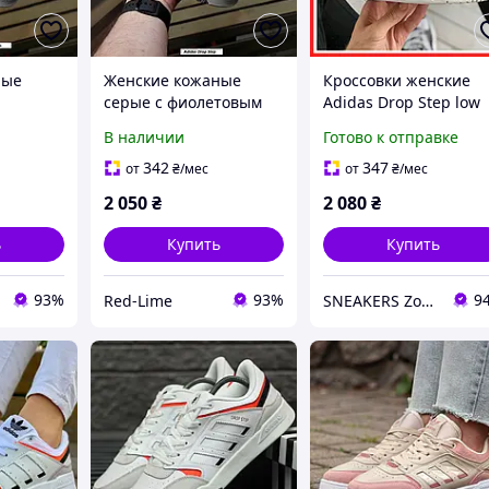
ные
Женские кожаные
Кроссовки женские
серые с фиолетовым
Adidas Drop Step low
as Drop
кроссовками Adidas
white / кеды Адидас
В наличии
Готово к отправке
лето
Drop Step на весну
Дроп Степ лов белые
вки
лето осень | Кроссовки
низкие
342
347
от
₴
/мес
от
₴
/мес
теп
Адидас Дроп Степ
2 050
₴
2 080
₴
серые
ь
Купить
Купить
93%
93%
9
Red-Lime
SNEAKERS Zone