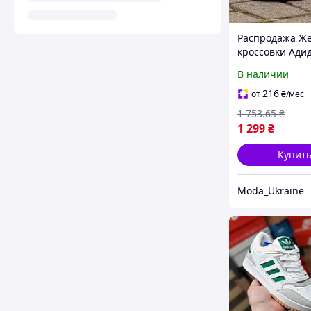
Распродажа Ж
кроссовки Ади
Стип Adidas D
В наличии
Pink Розовый 3
216
от
₴
/мес
1 753
.65
₴
1 299
₴
Купит
Moda_Ukraine