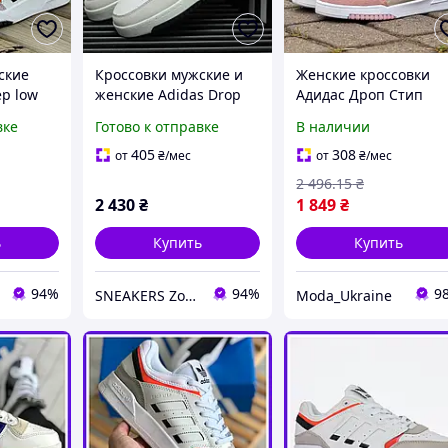
ские
Кроссовки мужские и
Женские кроссовки
ep low
женские Adidas Drop
Адидас Дроп Стип
ды
Step low white gray /
Adidas DROP STEP Pin
вке
Готово к отправке
В наличии
теп лов
кеды Адидас Дроп Степ
Beige Розовый
лов белые серые
Бежевый 36
405
308
от
₴
/мес
от
₴
/мес
2 496
.15
₴
2 430
₴
1 849
₴
ь
Купить
Купить
94%
94%
9
SNEAKERS Zone
Moda_Ukraine