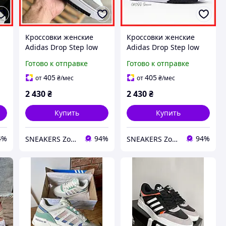
Кроссовки женские
Кроссовки женские
Adidas Drop Step low
Adidas Drop Step low
white gray / кеды
white gray / кеды
Готово к отправке
Готово к отправке
Адидас Дроп Степ лов
Адидас Дроп Степ лов
белые серые
белые серые
405
405
от
₴
/мес
от
₴
/мес
2 430
₴
2 430
₴
Купить
Купить
4%
94%
94%
SNEAKERS Zone
SNEAKERS Zone