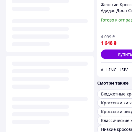
Женские Кросс
Адидас Дроп С
Розовые Кожа
Готово к отпра
Весенние, Кро
Adidas DROP S
Осенние
4 099
₴
1 648
₴
Купит
ALL-INCLUSIVE™
Смотри также
Бюджетные кр
Кроссовки рис
Низкие кросов