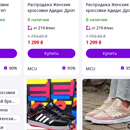
овки
Распродажа Женские
Распродажа Женские
теп
кроссовки Адидас Дроп
кроссовки Адидас Др
ные
Стип Adidas DROP STEP
Стип Adidas DROP ST
вке
В наличии
В наличии
ссовки
White Белый 40
Pink Розовый 36
TEP
216
216
от
₴
/мес
от
₴
/мес
1 753
.65
₴
1 753
.65
₴
1 299
₴
1 299
₴
ь
Купить
Купить
90%
95%
9
MCU
MCU
оссовки
Кроссовки китай бренды
унок
Классические женские кроссовки
ки