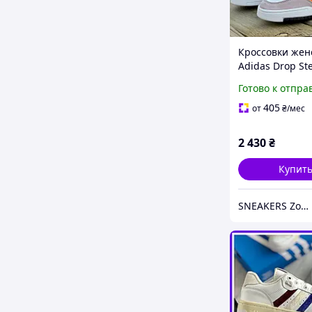
Кроссовки жен
Adidas Drop St
white gray / ке
Готово к отпра
Адидас Дроп С
белые серые
405
от
₴
/мес
2 430
₴
Купит
SNEAKERS Zone