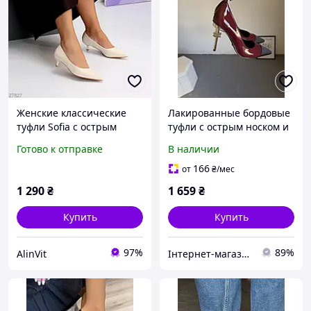
Женские классические
Лакированные бордовые
туфли Sofia с острым
туфли с острым носком и
носком на невысоком
блестящей текстурой
Готово к отправке
В наличии
каблуке 4 см размеры 36-
BORDO SHINE обувь
40 из экокожи
166
от
₴
/мес
1 290
₴
1 659
₴
Купить
Купить
97%
89%
AlinVit
Інтернет-магазин OK Shop