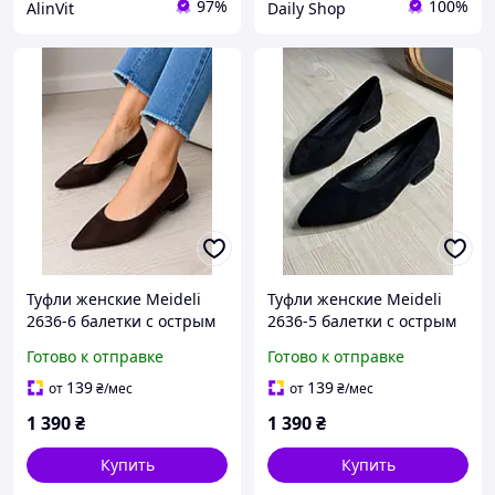
97%
100%
AlinVit
Daily Shop
Туфли женские Meideli
Туфли женские Meideli
2636-6 балетки с острым
2636-5 балетки с острым
носком экозамша
носком экозамша
Готово к отправке
Готово к отправке
коричневые, 36, 23 см
черные, 36, 23 см
139
139
от
₴
/мес
от
₴
/мес
1 390
₴
1 390
₴
Купить
Купить