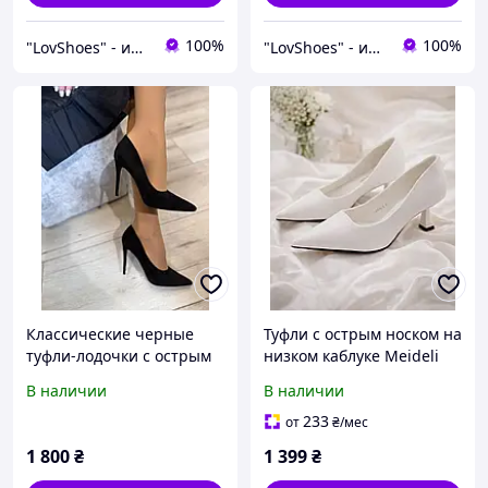
100%
100%
"LovShoes" - интернет-магазин женской обуви
"LovShoes" - интернет-магазин женской обуви
Классические черные
Туфли с острым носком на
туфли-лодочки с острым
низком каблуке Meideli
носком на высокой
Женские Белый 36 (23 cм)
В наличии
В наличии
шпильке
(f976 white)
233
от
₴
/мес
1 800
₴
1 399
₴