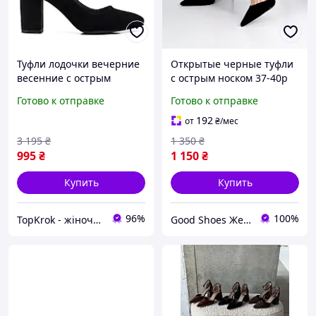
Туфли лодочки вечерние
Открытые черные туфли
весенние с острым
с острым носком 37-40р
носком на удобном
код 26830
Готово к отправке
Готово к отправке
высоком каблуке черные
замшевые праздничные
192
от
₴
/мес
3 195
₴
1 350
₴
995
₴
1 150
₴
Купить
Купить
96%
100%
TopKrok - жіноче та чоловіче взуття, жіночі сумки та верхній одяг
Good Shoes Женская обувь