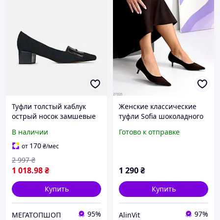
Туфли толстый каблук
Женские классические
острый носок замшевые
туфли Sofia шоколадного
черные
цвета с острым носком и
В наличии
Готово к отправке
невысоком каблуке 4 см
элегантная классическая
170
от
₴
/мес
модель
2 997
₴
1 018
.98
₴
1 290
₴
Купить
Купить
95%
97%
МЕГАТОПШОП
AlinVit