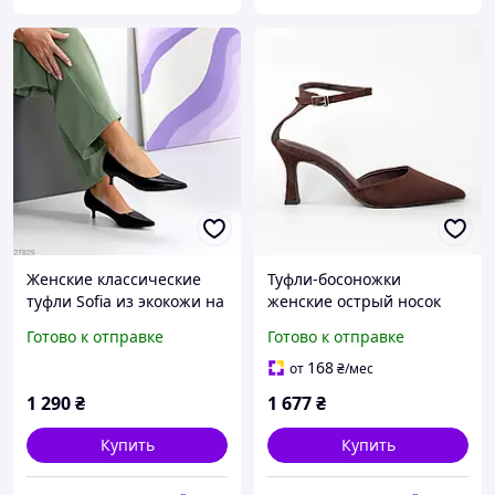
Женские классические
Туфли-босоножки
туфли Sofia из экокожи на
женские острый носок
устойчивом невысоком
594612 Коричневые
Готово к отправке
Готово к отправке
каблуке 4 см с острым
носком элегантная
168
от
₴
/мес
классическая модель
1 290
₴
1 677
₴
Купить
Купить