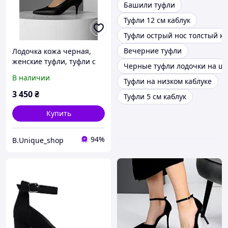
Башили туфли
Туфли 12 см каблук
Туфли острый нос толстый ка
Вечерние туфли
Лодочка кожа черная,
женские туфли, туфли с
Черные туфли лодочки на ш
острым носиком (300/
В наличии
Туфли на низком каблуке
Комплек 6085) 36
3 450
₴
Туфли 5 см каблук
Купить
94%
B.Unique_shop