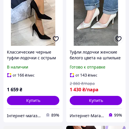
Классические черные
Туфли лодочки женские
туфли-лодочки с острым
белого цвета на шпильке
носком на высокой
с заостренным носком и
В наличии
Готово к отправке
шпильке
декоративной полоской
вставкой из стразов на
166
143
от
₴
/мес
от
₴
/мес
каблуке кожаные
2 860
₴/пара
1 659
₴
1 430
₴/пара
Купить
Купить
89%
99%
Інтернет-магазин OK Shop
Интернет-Магазин "ParkShoes"