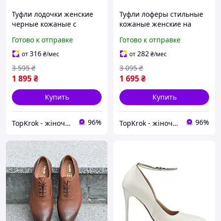
Туфли лодочки женские
Туфли лоферы стильные
черные кожаные с
кожаные женские на
острым носиком на
невысоком широком
Готово к отправке
Готово к отправке
широком удобном
каблуке с острым носком
каблуке праздничные
на каждый
316
282
от
₴
/мес
от
₴
/мес
день,молодежные
3 595
₴
3 095
₴
1 895
₴
1 695
₴
Купить
Купить
96%
96%
TopKrok - жіноче та чоловіче взуття, жіночі сумки та верхній одяг
TopKrok - жіноче та чоловіче взуття, жіночі сумки та верхній одяг