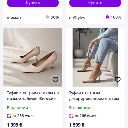
Купить
Купить
96%
100%
шиман
onStyles
Туфли с острым носком на
Туфли с острым
низком каблуке Женские
декорированным носком
Meideli Бежевый 36 (23
Женские Bashili Бежевый
В наличии
В наличии
см) Код: L7305 beige
36 (23 см) Код: p134 beige
233
266
от
₴
/мес
от
₴
/мес
1 399
₴
1 599
₴