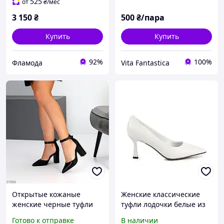
525
от
₴
/мес
3 150
₴
500
₴/пара
Купить
Купить
92%
100%
Фламода
Vita Fantastica
Открытые кожаные
Женские классические
женские черные туфли
туфли лодочки белые из
на устойчивом каблуке 9
натуральной кожи -
Готово к отправке
В наличии