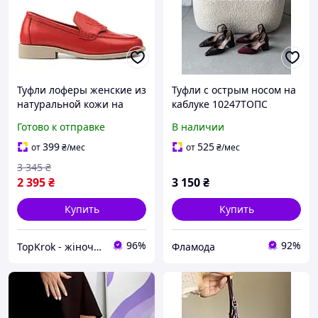
Туфли лоферы женские из
Туфли с острым носом на
натуральной кожи на
каблуке 10247ТОПС
низком ходу и плоской
Готово к отправке
В наличии
подошве и каблучке с
острым носком красные
399
525
от
₴
/мес
от
₴
/мес
3 345
₴
2 395
₴
3 150
₴
Купить
Купить
96%
92%
TopKrok - жіноче та чоловіче взуття, жіночі сумки та верхній одяг
Фламода