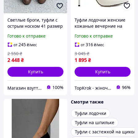
Светлые броги, туфли с
Туфли лодочки женские
острым носком 41 размер
кожаные вечерние на
высоком тонком каблуке и
Готово к отправке
Готово к отправке
удобной шпильке с
острым носком светлые
245
316
от
₴
/мес
от
₴
/мес
2 550
₴
3 045
₴
2 448
₴
1 895
₴
Купить
Купить
100%
96%
Магазин взуття Brogue.com.ua
TopKrok - жіноче та чоловіче взуття, жіночі сумки та верхній одяг
Смотри также
Туфли лодочки
Туфли на шпильке
Туфли с застежкой на щикол