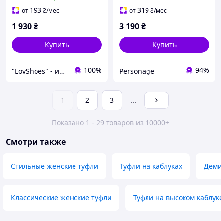
см острый носок
туфли лодочки с острым
натуральная кожа
носком на каблуке
193
319
от
₴
/мес
от
₴
/мес
1 930
₴
3 190
₴
Купить
Купить
100%
94%
"LovShoes" - интернет-магазин женской обуви
Personage
1
2
3
...
Показано 1 - 29 товаров из 10000+
Смотри также
Стильные женские туфли
Туфли на каблуках
Деми
Классические женские туфли
Туфли на высоком каблук