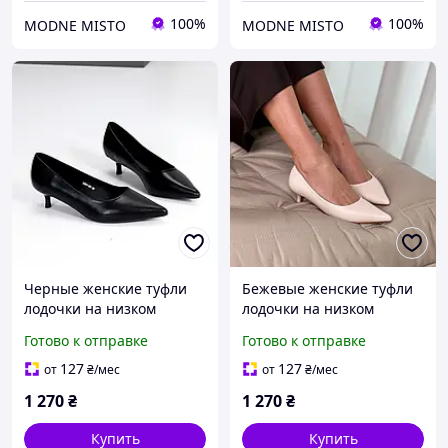
100%
100%
MODNE MISTO
MODNE MISTO
Черные женские туфли
Бежевые женские туфли
лодочки на низком
лодочки на низком
тонком каблуке 4 см с
тонком каблуке 4 см с
Готово к отправке
Готово к отправке
острым носком
острым носком 37
127
127
от
₴
/мес
от
₴
/мес
1 270
₴
1 270
₴
Купить
Купить