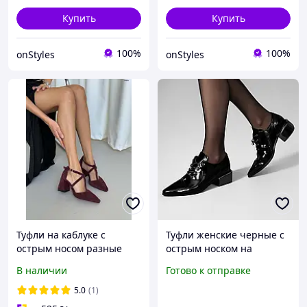
Купить
Купить
100%
100%
onStyles
onStyles
Туфли на каблуке с
Туфли женские черные с
острым носом разные
острым носком на
цвета 10258ТОПС
небольшом каблуке
В наличии
Готово к отправке
5.0
(1)