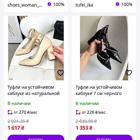
100%
100%
shoes_woman_ukraine
tufel_lka
Туфли на устойчивом
Туфли на устойчивом
каблуке из натуральной
каблуке 7 см черного
кожи IVORY 9 см каблук
цвета из эко-кожи для
В наличии
В наличии
размеры 35-40 Украина
офиса и вечерних
Brando
выходов
270
226
от
₴
/мес
от
₴
/мес
2 021
.25
₴
2 029
.50
₴
1 617
₴
1 353
₴
Купить
Купить