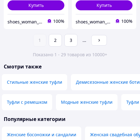
Купить
Купить
100%
100%
shoes_woman_ukraine
shoes_woman_ukraine
1
2
3
...
Показано 1 - 29 товаров из 10000+
Смотри также
Стильные женские туфли
Демисезонные женские боти
Туфли с ремешком
Модные женские туфли
Туфли
Популярные категории
Женские босоножки и сандалии
Женская свадебная об