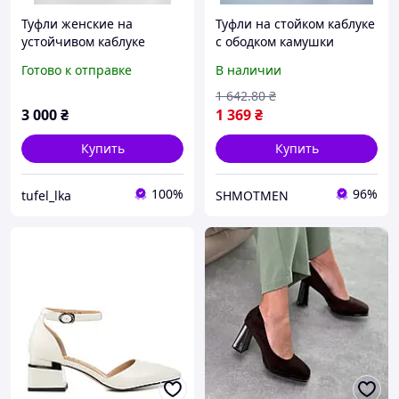
Туфли женские на
Туфли на стойком каблуке
устойчивом каблуке
с ободком камушки
молочные кожаные
черные
Готово к отправке
В наличии
1 642
.80
₴
3 000
₴
1 369
₴
Купить
Купить
100%
96%
tufel_lka
SHMOTMEN