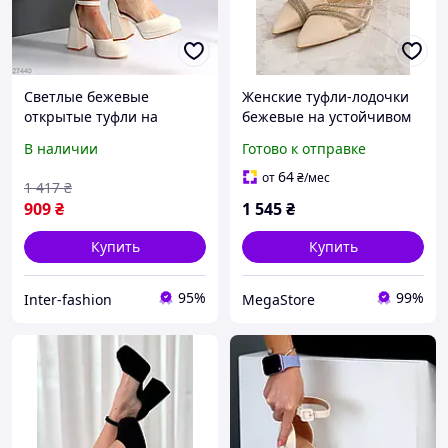
Светлые бежевые
Женские туфли-лодочки
открытые туфли на
бежевые на устойчивом
высоком устойчивом
каблуке со стразами и
В наличии
Готово к отправке
каблуке 36
прозрачными вставками
64
от
₴
/мес
1 417
₴
909
₴
1 545
₴
Купить
Купить
95%
99%
Inter-fashion
MegaStore