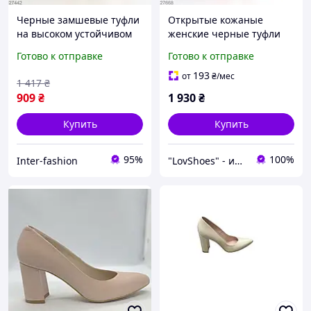
Черные замшевые туфли
Открытые кожаные
на высоком устойчивом
женские черные туфли
каблуке 36
на устойчивом каблуке 9
Готово к отправке
Готово к отправке
см острый носок
натуральная кожа
193
от
₴
/мес
1 417
₴
909
₴
1 930
₴
Купить
Купить
95%
100%
Inter-fashion
"LovShoes" - интернет-магазин женской обуви