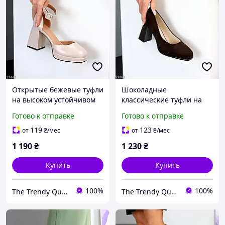
Открытые бежевые туфли
Шоколадные
на высоком устойчивом
классические туфли на
каблуке, цвет Латте
устойчивом каблуке
Готово к отправке
Готово к отправке
119
123
от
₴
/мес
от
₴
/мес
1 190
₴
1 230
₴
Купить
Купить
100%
100%
The Trendy Queen - інтернет-магазин
The Trendy Queen - інтернет-магазин