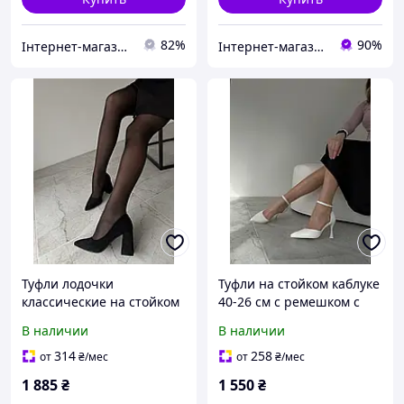
82%
90%
Інтернет-магазин TOOLS MAX
Інтернет-магазин ALL CLOTHES
Туфли лодочки
Туфли на стойком каблуке
классические на стойком
40-26 см с ремешком с
каблуке черные эко
узким носком белые эко
В наличии
В наличии
замшевые женские осень
кожаные женские осень
весна зима
лето весна
314
258
от
₴
/мес
от
₴
/мес
1 885
₴
1 550
₴