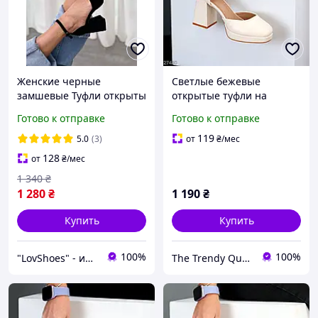
Женские черные
Светлые бежевые
замшевые Туфли открыты
открытые туфли на
на устойчивом каблуке 9
высоком устойчивом
Готово к отправке
Готово к отправке
см с ремешком на
каблуке
щиколотке, экозамша
119
5.0
(3)
от
₴
/мес
128
от
₴
/мес
1 340
₴
1 280
₴
1 190
₴
Купить
Купить
100%
100%
"LovShoes" - интернет-магазин женской обуви
The Trendy Queen - інтернет-магазин