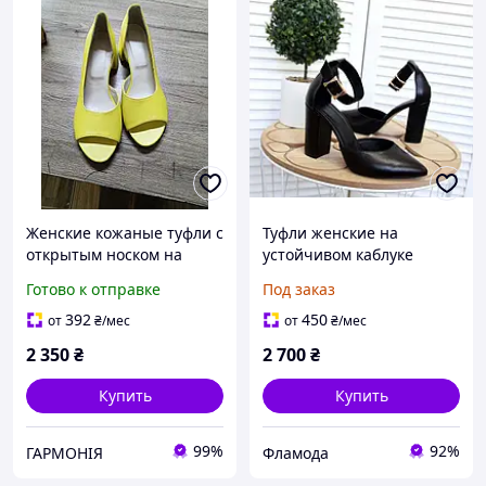
Женские кожаные туфли с
Туфли женские на
открытым носком на
устойчивом каблуке
устойчивом
7763ТОПС
Готово к отправке
Под заказ
каблуке4165мер
392
450
от
₴
/мес
от
₴
/мес
2 350
₴
2 700
₴
Купить
Купить
99%
92%
ГАРМОНІЯ
Фламода