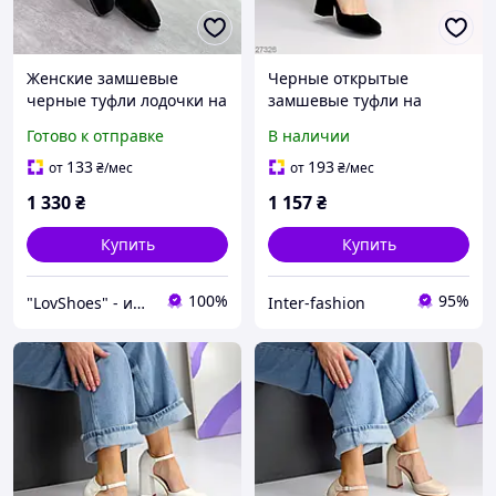
Женские замшевые
Черные открытые
черные туфли лодочки на
замшевые туфли на
высоких устойчивых
высоком устойчивом
Готово к отправке
В наличии
каблуках с квадратным
каблуке 39
носком, экозамша
133
193
от
₴
/мес
от
₴
/мес
1 330
₴
1 157
₴
Купить
Купить
100%
95%
"LovShoes" - интернет-магазин женской обуви
Inter-fashion