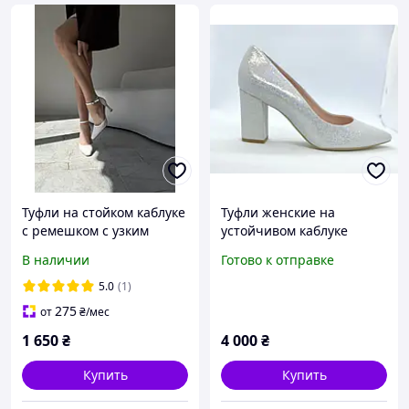
Туфли на стойком каблуке
Туфли женские на
с ремешком с узким
устойчивом каблуке
носком белые молочные
серебристого цвета
В наличии
Готово к отправке
эко кожаные осень лето
производитель Польша
весна
5.0
(1)
275
от
₴
/мес
1 650
₴
4 000
₴
Купить
Купить