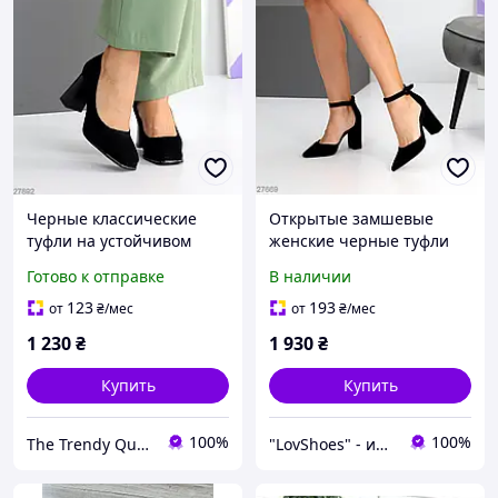
Черные классические
Открытые замшевые
туфли на устойчивом
женские черные туфли
каблуке
на устойчивом каблуке 9
Готово к отправке
В наличии
см острый носок
натуральная замша
123
193
от
₴
/мес
от
₴
/мес
1 230
₴
1 930
₴
Купить
Купить
100%
100%
The Trendy Queen - інтернет-магазин
"LovShoes" - интернет-магазин женской обуви