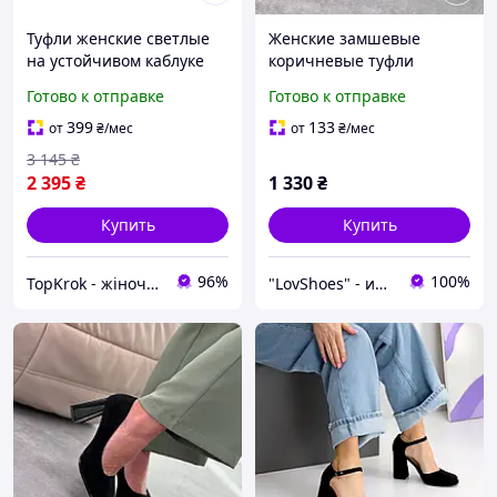
Туфли женские светлые
Женские замшевые
на устойчивом каблуке
коричневые туфли
Marigo
лодочки на высоких
Готово к отправке
Готово к отправке
устойчивых каблуках с
квадратным носком,
399
133
от
₴
/мес
от
₴
/мес
экозамша цвет шоколад
3 145
₴
2 395
₴
1 330
₴
Купить
Купить
96%
100%
TopKrok - жіноче та чоловіче взуття, жіночі сумки та верхній одяг
"LovShoes" - интернет-магазин женской обуви