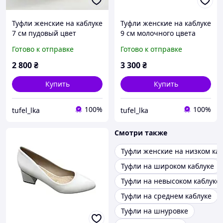
Туфли женские на каблуке
Туфли женские на каблуке
7 см пудовый цвет
9 см молочного цвета
натуральная кожа
Готово к отправке
Готово к отправке
производство Польша
2 800
₴
3 300
₴
Купить
Купить
100%
100%
tufel_lka
tufel_lka
Смотри также
Туфли женские на низком ка
Туфли на широком каблуке
Туфли на невысоком каблуке
Туфли на среднем каблуке
Туфли на шнуровке