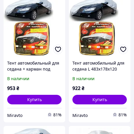
Тент автомобильный для
Тент автомобильный для
седана + карман под
седана L 483х178х120
зеркало/замок M
Milex СС0912
В наличии
В наличии
432х165х120 Milex СС0912
953
₴
922
₴
Купить
Купить
81%
81%
Miravto
Miravto