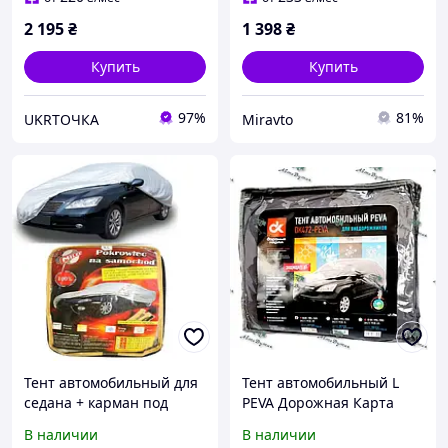
Утепленный тент.
2 195
₴
1 398
₴
Купить
Купить
97%
81%
UKRТОЧКА
Miravto
Тент автомобильный для
Тент автомобильный L
седана + карман под
PEVA Дорожная Карта
зеркало/замок XL
480x195x155
В наличии
В наличии
533х178х120 Milex СС0912
внедорожник