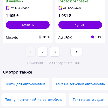
В наличии
Готово к отправке
ELEGANT 100271 (карман
510x195x155см ELEGANT
под зеркало/в сумке)
100263 (карман под
184
322
от
₴
/мес
от
₴
/мес
зеркало/в сумке/
1 105
₴
1 931
₴
уплотненный)
Купить
Купить
81%
91%
Miravto
AvtoFOX
1
2
3
...
Показано 1 - 29 товаров из 100+
Смотри также
Тенты для автомобилей
Тент на легковой автомобиль
Тент уплотненный на автомобиль
Тент на авто седан