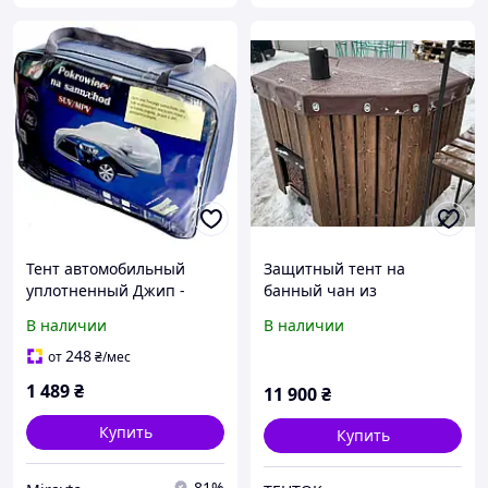
Тент автомобильный
Защитный тент на
уплотненный Джип -
банный чан из
Минивен XXXL
морозостойкого ПВХ
В наличии
В наличии
533x195x152см Milex
(диаметр - 2,25м)
СС0902 (С карманами под
248
от
₴
/мес
зеркало)
1 489
₴
11 900
₴
Купить
Купить
81%