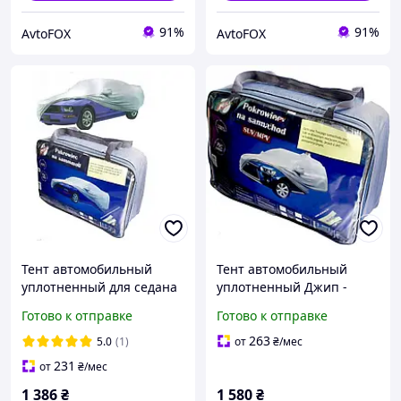
91%
91%
AvtoFOX
AvtoFOX
Тент автомобильный
Тент автомобильный
уплотненный для седана
уплотненный Джип -
M 432х165х120 Milex
Минивен XXXL
Готово к отправке
Готово к отправке
СС0902
533x195x152см Milex
СС0902 (С карманами под
263
5.0
(1)
от
₴
/мес
зеркало)
231
от
₴
/мес
1 386
₴
1 580
₴