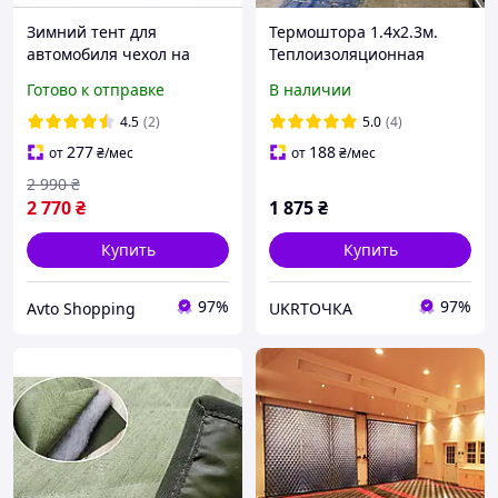
Зимний тент для
Термоштора 1.4х2.3м.
автомобиля чехол на
Теплоизоляционная
машину от снега
штора для гаража, дома,
Готово к отправке
В наличии
утепленный Седан L
дачи, балкона,
Серый 483*178*120 см
беседки,ангара.
4.5
(2)
5.0
(4)
Peva + хлопок (100 267)
Утепленный тент.
277
188
от
₴
/мес
от
₴
/мес
2 990
₴
2 770
₴
1 875
₴
Купить
Купить
97%
97%
Avto Shopping
UKRТОЧКА