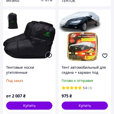
Miravto
ТЕНТОК
Тентовые носки
Тент автомобильный для
утеплённые
седана + карман под
зеркало/замок M
Под заказ
Готово к отправке
432х165х120 Milex СС0912
5.0
(3)
от
2 007
₴
975
₴
Купить
Купить