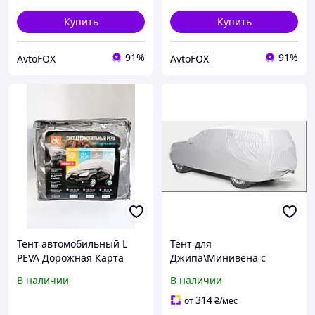
Купить
Купить
91%
91%
AvtoFOX
AvtoFOX
Тент автомобильный L
Тент для
PEVA Дорожная Карта
Джипа\Минивена с
480x195x155
основой XL
В наличии
В наличии
внедорожник
510x195x155см ELEGANT
100263 (карман под
314
от
₴
/мес
зеркало/в сумке/