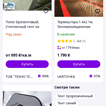
Полог Брезентовый,
Термоштора 1.4х2.1м.
Утепленный тент из
Теплоизоляционная
брезента для
штора для гаража, дома,
Под заказ
В наличии
строительных работ
дачи, балкона,
беседки,ангара.
4.0
(4)
Утепленный тент.
179
от
₴
/мес
от
695
₴/кв.м
1 790
₴
Купить
Купить
99%
97%
ТОВ "ТЕХНО ТЕНТ ПЛЮС"
UKRТОЧКА
Смотри также
Тент прорезиненный
Тент синий