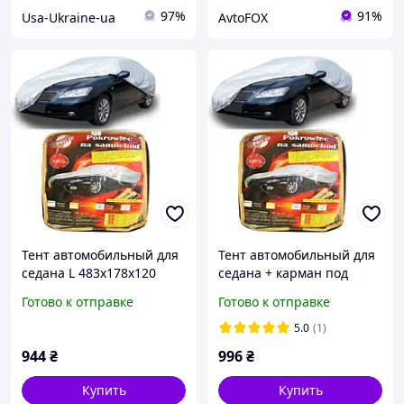
97%
91%
Usa-Ukraine-ua
AvtoFOX
Тент автомобильный для
Тент автомобильный для
седана L 483х178х120
седана + карман под
Milex СС0912
зеркало/замок L
Готово к отправке
Готово к отправке
483х178х120 Milex СС0912
5.0
(1)
944
₴
996
₴
Купить
Купить