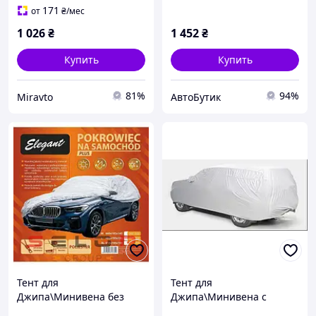
171
от
₴
/мес
1 026
₴
1 452
₴
Купить
Купить
81%
94%
Miravto
АвтоБутик
Тент для
Тент для
Джипа\Минивена без
Джипа\Минивена с
основы M 440x185x145см
основой XL