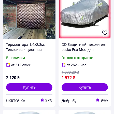
Термоштора 1.4х2.8м.
DD Защитный чехол-тент
Теплоизоляционная
Lesko Eco Mod для
штора для гаража, дома,
хэтчбека
В наличии
Готово к отправке
дачи, балкона,
водонепроницаемый от
беседки,ангара.
снега дождя солнца
212
262
от
₴
/мес
от
₴
/мес
Утепленный тент.
утепленный ч Dobro-A
1 879
.20
₴
2 120
₴
1 572
₴
Купить
Купить
97%
94%
UKRТОЧКА
Добробут