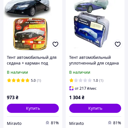
Тент автомобильный для
Тент автомобильный
седана + карман под
уплотненный для седана
зеркало/замок L
M 432х165х120 Milex
В наличии
В наличии
483х178х120 Milex СС0912
СС0902
5.0
(1)
1.0
(1)
217
от
₴
/мес
973
₴
1 304
₴
Купить
Купить
81%
81%
Miravto
Miravto