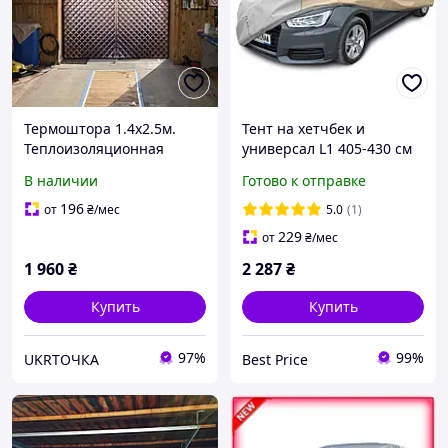
Термоштора 1.4х2.5м.
Тент на хетчбек и
Теплоизоляционная
универсал L1 405-430 см
штора для гаража, дома,
Kegel-Blazusiak Optimal
В наличии
Готово к отправке
дачи, балкона,
Garage 5-4315-241-2092
беседки,ангара.
196
от
₴
/мес
5.0
(1)
Утепленный тент.
229
от
₴
/мес
1 960
₴
2 287
₴
Купить
Купить
97%
99%
UKRТОЧКА
Best Price