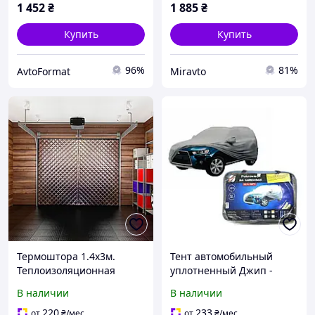
1 452
₴
1 885
₴
уплотненный)
Купить
Купить
96%
81%
AvtoFormat
Miravto
Термоштора 1.4х3м.
Тент автомобильный
Теплоизоляционная
уплотненный Джип -
штора для гаража, дома,
Минивен M 432х186х145
В наличии
В наличии
дачи, балкона,
Milex СС0902
беседки,ангара.
220
233
от
₴
/мес
от
₴
/мес