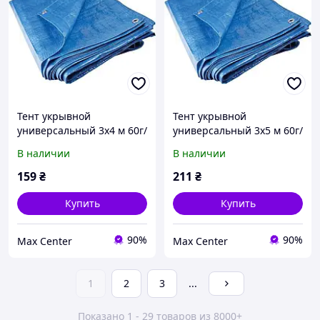
Тент укрывной
Тент укрывной
универсальный 3х4 м 60г/
универсальный 3х5 м 60г/
м2, синий (000001321)
м2, синий (000001322)
В наличии
В наличии
159
₴
211
₴
Купить
Купить
90%
90%
Max Center
Max Center
1
2
3
...
Показано 1 - 29 товаров из 8000+