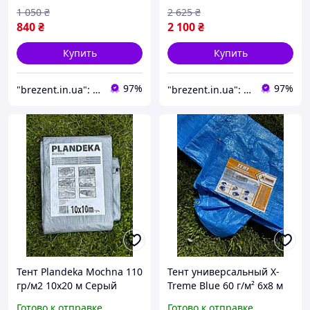
укрывной
1 050
₴
2 625
₴
840
₴
2 100
₴
Купить
Купить
97%
97%
"brezent.in.ua": Интернет-магазин тентов и укрывных материалов для защиты от дождя, снега и солнца
"brezent.in.ua": Интернет-магазин тентов и укрывных материалов для защиты от дождя, снега и солнца
Тент Plandeka Mochnа 110
Тент универсальный X-
гр/м2 10х20 м Серый
Treme Blue 60 г/м² 6х8 м
Укрывной тент для
Садовый прочный
Готово к отправке
Готово к отправке