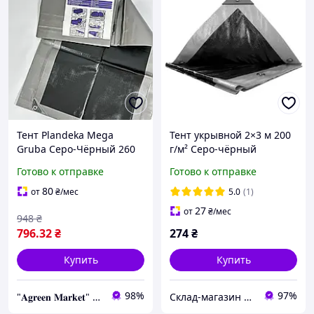
Тент Plandeka Mega
Тент укрывной 2×3 м 200
Gruba Серо-Чёрный 260
г/м² Серо-чёрный
г/м² 2×7 м Бытовой
Прочный и влагостойкий
Готово к отправке
Готово к отправке
защитный тент Тент
TM "MS Tool"
укрывной
80
от
₴
/мес
5.0
(1)
27
от
₴
/мес
948
₴
796
.32
₴
274
₴
Купить
Купить
98%
97%
"𝐀𝐠𝐫𝐞𝐞𝐧 𝐌𝐚𝐫𝐤𝐞𝐭" – Выращивайте мечту, а мы позаботимся обо всем остальном!
Склад-магазин "Свояк Group".