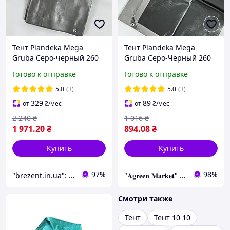
Тент Plandeka Mega
Тент Plandeka Mega
Gruba Серо-черный 260
Gruba Серо-Чёрный 260
г/м² 4х8 м Укрывной
г/м² 3×5 м
Готово к отправке
Готово к отправке
защитный тент
Универсальный
Водонепроницаемый
укрывной тент
5.0
(3)
5.0
(3)
тент-брезент
329
89
от
₴
/мес
от
₴
/мес
2 240
₴
1 016
₴
1 971
.20
₴
894
.08
₴
Купить
Купить
97%
98%
"brezent.in.ua": Интернет-магазин тентов и укрывных материалов для защиты от дождя, снега и солнца
"𝐀𝐠𝐫𝐞𝐞𝐧 𝐌𝐚𝐫𝐤𝐞𝐭" – Выращивайте мечту, а мы позаботимся обо всем остальном!
Смотри также
Тент
Тент 10 10