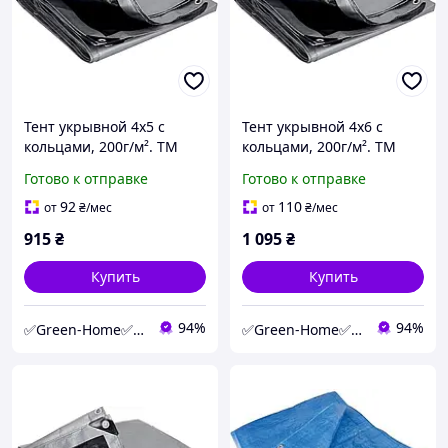
Тент укрывной 4х5 с
Тент укрывной 4х6 с
кольцами, 200г/м². ТМ
кольцами, 200г/м². ТМ
"MS Tool". Цвет - серо-
"MS Tool". Цвет - серо-
Готово к отправке
Готово к отправке
чёрный, +/- 5%. Прочный
чёрный, +/- 5%. Прочный
и влагостойкий.
и влагостойкий.
92
110
от
₴
/мес
от
₴
/мес
915
₴
1 095
₴
Купить
Купить
94%
94%
✅Green-Home✅Интернет-магазин для сада, дома и авто.
✅Green-Home✅Интернет-магазин для сада, дома и авто.