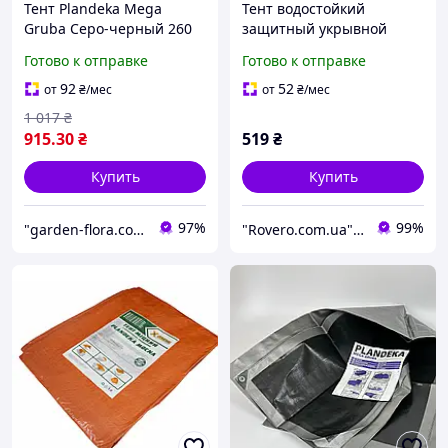
Тент Plandeka Mega
Тент водостойкий
Gruba Серо-черный 260
защитный укрывной
г/м² 3х5 м
универсальный 4х4 м,
Готово к отправке
Готово к отправке
Автомобильный
150 г/м2, белый
укрывной тент
тарпаулиновый
92
52
от
₴
/мес
от
₴
/мес
усиленный
1 017
₴
915
.30
₴
519
₴
Купить
Купить
97%
99%
"garden-flora.com.ua": Ваш сад — наша вдохновенная забота!
"Rovero.com.ua" - Интернет-магазин