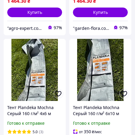
1 464
.30
₴
1 464
.30
₴
Купить
Купить
97%
97%
"agro-expert.com.ua": Ваш качественный урожай!
"garden-flora.com.ua": Ваш сад — наша вдохновенная забота!
Тент Plandeka Mochna
Тент Plandeka Mochna
Серый 160 г/м² 4х6 м
Серый 160 г/м² 6х10 м
Хозяйственный
Надежный укрывной тент
Готово к отправке
Готово к отправке
водозащитный брезент
от ветра и дождя
Качественный тент
350
5.0
(3)
от
₴
/мес