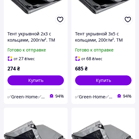
Тент укрывной 2х3 с
Тент укрывной 3х5 с
кольцами, 200г/м². ТМ
кольцами, 200г/м². ТМ
"MS Tool". Цвет - серо-
"MS Tool". Цвет - серо-
Готово к отправке
Готово к отправке
чёрный, +/- 5%. Прочный
чёрный, +/- 5%. Прочный
и влагостойкий.
и влагостойкий.
27
68
от
₴
/мес
от
₴
/мес
274
₴
685
₴
Купить
Купить
94%
94%
✅Green-Home✅Интернет-магазин для сада, дома и авто.
✅Green-Home✅Интернет-магазин для сада, дома и авто.