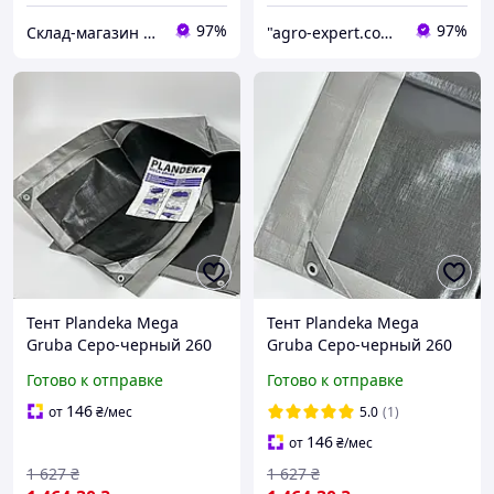
97%
97%
Склад-магазин "Свояк Group".
"agro-expert.com.ua": Ваш качественный урожай!
Тент Plandeka Mega
Тент Plandeka Mega
Gruba Серо-черный 260
Gruba Серо-черный 260
г/м² 3х8 м Прочный тент
г/м² 4х6 м Укрывной
Готово к отправке
Готово к отправке
для огорода Укрывной
тарпаулиновый брезент
тент для машины
146
от
₴
/мес
5.0
(1)
146
от
₴
/мес
1 627
₴
1 627
₴