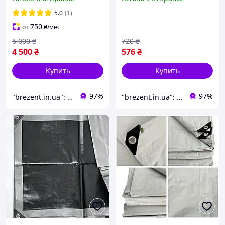
крыши Прочный
укрывной тент Тент от
тарпаулиновый тент
непогоды
5.0
(1)
750
от
₴
/мес
6 000
₴
720
₴
4 500
₴
576
₴
Купить
Купить
97%
97%
"brezent.in.ua": Интернет-магазин тентов и укрывных материалов для защиты от дождя, снега и солнца
"brezent.in.ua": Интернет-магазин тентов и укрывных материалов для защиты от дождя, снега и солнца