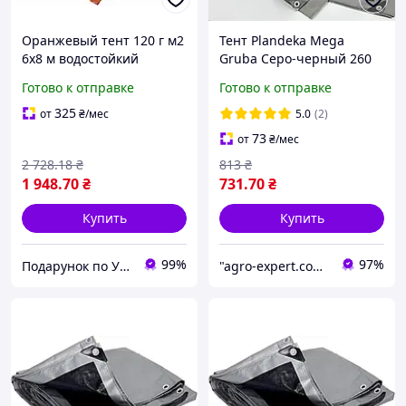
Оранжевый тент 120 г м2
Тент Plandeka Mega
6х8 м водостойкий
Gruba Серо-черный 260
полипропиленовый
г/м² 2х6 м Укрывной тент
Готово к отправке
Готово к отправке
укрывной тент от дождя и
для автомобиля Тент с
солнца с кольцами
люверсами
325
от
₴
/мес
5.0
(2)
73
от
₴
/мес
2 728
.18
₴
813
₴
1 948
.70
₴
731
.70
₴
Купить
Купить
99%
97%
Подарунок по Українськи
"agro-expert.com.ua": Ваш качественный урожай!