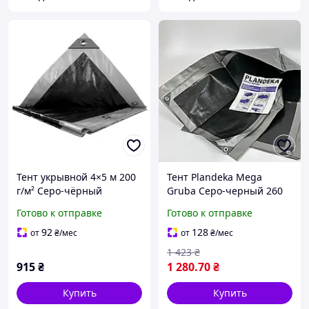
Тент укрывной 4×5 м 200
Тент Plandeka Mega
г/м² Серо-чёрный
Gruba Серо-черный 260
Прочный и влагостойкий
г/м² 3х7 м Прочный тент
Готово к отправке
Готово к отправке
TM "MS Tool"
для огорода Укрывной
тент для машины
92
128
от
₴
/мес
от
₴
/мес
1 423
₴
915
₴
1 280
.70
₴
Купить
Купить