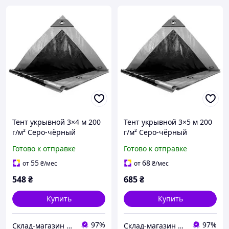
Тент укрывной 3×4 м 200
Тент укрывной 3×5 м 200
г/м² Серо-чёрный
г/м² Серо-чёрный
Прочный и влагостойкий
Прочный и влагостойкий
Готово к отправке
Готово к отправке
TM "MS Tool"
TM "MS Tool"
55
68
от
₴
/мес
от
₴
/мес
548
₴
685
₴
Купить
Купить
97%
97%
Склад-магазин "Свояк Group".
Склад-магазин "Свояк Group".