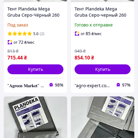
Тент Plandeka Mega
Тент Plandeka Mega
Gruba Серо-Чёрный 260
Gruba Серо-черный 260
г/м² 3×4 м Укрывной тент
г/м² 2х7 м Прочный тент
Под заказ
Готово к отправке
для авто Прочный
для огорода Укрывной
брезент
тент для машины
85
5.0
(2)
от
₴
/мес
72
от
₴
/мес
813
₴
949
₴
715
.44
₴
854
.10
₴
Купить
Купить
98%
97%
"𝐀𝐠𝐫𝐞𝐞𝐧 𝐌𝐚𝐫𝐤𝐞𝐭" – Выращивайте мечту, а мы позаботимся обо всем остальном!
"agro-expert.com.ua": Ваш качественный урожай!