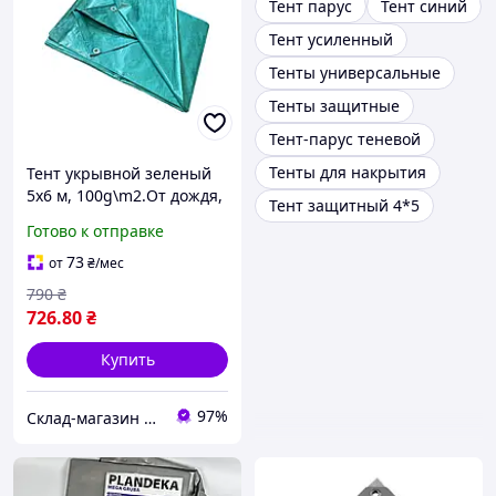
Тент парус
Тент синий
Тент усиленный
Тенты универсальные
Тенты защитные
Тент-парус теневой
Тенты для накрытия
Тент укрывной зеленый
5х6 м, 100g\m2.От дождя,
Тент защитный 4*5
солнца, снега. Полог.
Готово к отправке
73
от
₴
/мес
790
₴
726
.80
₴
Купить
97%
Склад-магазин "Свояк Group".