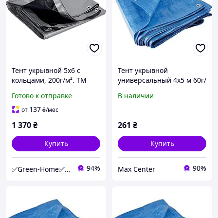
Тент укрывной 5х6 с
Тент укрывной
кольцами, 200г/м². ТМ
универсальный 4х5 м 60г/
"MS Tool". Цвет - серо-
м2, синий (000001323)
Готово к отправке
В наличии
чёрный, +/- 5%. Прочный
и влагостойкий.
137
от
₴
/мес
1 370
₴
261
₴
Купить
Купить
94%
90%
✅Green-Home✅Интернет-магазин для сада, дома и авто.
Max Center