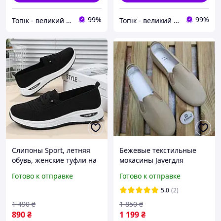
99%
99%
Топік - великий вибір взуття для чоловіків і жінок
Топік - великий вибір взуття для чоловіків і жінок
Слипоны Sport, летняя
Бежевые текстильные
обувь, женские туфли на
мокасины Javerдля
платформе, текстильные
подростков, женщин,
Готово к отправке
Готово к отправке
мокасины размер 40,
мужчин, оригинал
черные Код 00-0708
Испания
5.0
(2)
1 490
₴
1 850
₴
890
₴
1 199
₴