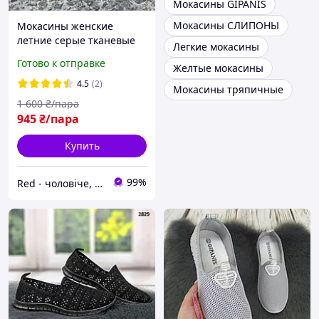
Мокасины GIPANIS
Мокасины СЛИПОНЫ
Мокасины женские
летние серые тканевые
Легкие мокасины
сетка Мокасини жіночі
Готово к отправке
Желтые мокасины
літні сірі текстильні сітка
(Код: Р3379)
4.5
(2)
Мокасины тряпичные
1 600
₴/пара
945
₴/пара
Купить
99%
Red - чоловіче, жіноче взуття