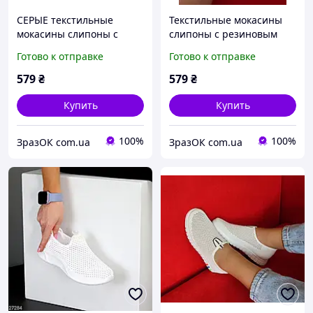
СЕРЫЕ текстильные
Текстильные мокасины
мокасины слипоны с
слипоны с резиновым
манжеткой резинка на
язычком БЕЛЫЕ SPORT
Готово к отправке
Готово к отправке
белой подошве. женские
579
₴
579
₴
Купить
Купить
100%
100%
ЗразОК com.ua
ЗразОК com.ua