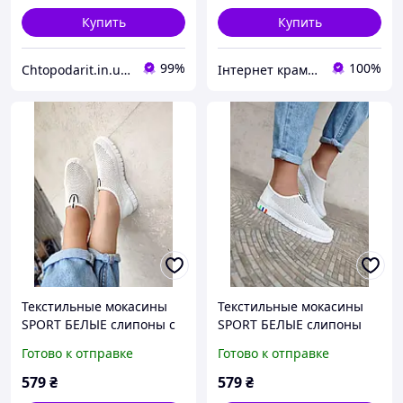
Купить
Купить
99%
100%
Chtopodarit.in.ua-інтернет-магазин цікавих подарунків
Інтернет крамничка "Nika Star"
Текстильные мокасины
Текстильные мокасины
SPORT БЕЛЫЕ слипоны с
SPORT БЕЛЫЕ слипоны
резиновым язычком на
летние легкие
Готово к отправке
Готово к отправке
белой подошве.
579
₴
579
₴