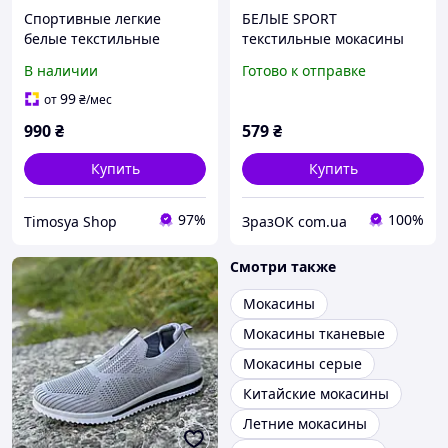
Спортивные легкие
БЕЛЫЕ SPORT
белые текстильные
текстильные мокасины
мокасины с перфорацией
слипоны с резиновым
В наличии
Готово к отправке
язычком на белой
подошве.
99
от
₴
/мес
990
₴
579
₴
Купить
Купить
97%
100%
Timosya Shop
ЗразОК com.ua
Смотри также
Мокасины
Мокасины тканевые
Мокасины серые
Китайские мокасины
Летние мокасины