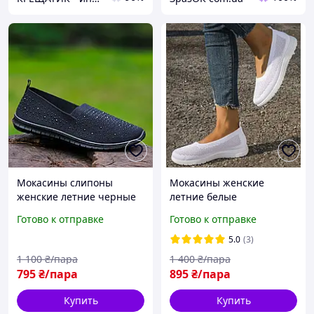
Мокасины слипоны
Мокасины женские
женские летние черные
летние белые
текстильные легкие
текстильные Мокасини
Готово к отправке
Готово к отправке
Мокасини сліпони жіночі
жіночі літні білі
літні чорні (Код: S3205)
текстильні (Код:
5.0
(3)
М3552МК)
1 100
₴/пара
1 400
₴/пара
795
₴/пара
895
₴/пара
Купить
Купить