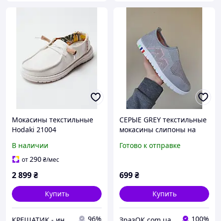
Мокасины текстильные
СЕРЫЕ GREY текстильные
Hodaki 21004
мокасины слипоны на
белой ГИБКОЙ подошве
В наличии
Готово к отправке
кеды лето 2026
290
от
₴
/мес
2 899
₴
699
₴
Купить
Купить
96%
100%
КРЕЩАТИК - интернет магазин обуви
ЗразОК com.ua