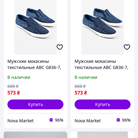
Мужские мокасины
Мужские мокасины
текстильные ABC G836-7,
текстильные ABC G836-7,
синий, размер: 41, длина
размер 40-45, синего
В наличии
В наличии
стельки 26 см
цвета, легкие, удобные
688
₴
688
₴
573
₴
573
₴
Купить
Купить
96%
96%
Nova Market
Nova Market