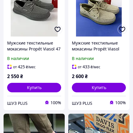
Мужские текстильные
Мужские текстильные
мокасины Propét Viasol 47
мокасины Propét Viasol
размер
46, 49, 50 размер
В наличии
В наличии
425
433
от
₴
/мес
от
₴
/мес
2 550
₴
2 600
₴
Купить
Купить
100%
100%
ШУЗ PLUS
ШУЗ PLUS