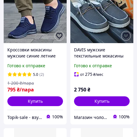
Кроссовки мокасины
DAVIS мужские
мужские синие летние
текстильные мокасины
тканевые Кросівки
серые, легкие и гибкие 41
Готово к отправке
Готово к отправке
мокасини чоловічі сині
літні текстильні Код:
275
5.0
(2)
от
₴
/мес
S3142МК
1 200
₴/пара
795
₴/пара
2 750
₴
Купить
Купить
100%
100%
Topik-sale - взуття зі знижками!
Магазин чоловічого взуття Bims.shoes