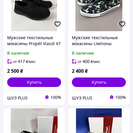
Мужские текстильные
Мужские текстильные
мокасины Propét Viasol 47
мокасины слипоны
размер
Tommy Hilfiger Roaklyn 47
В наличии
В наличии
размер
417
400
от
₴
/мес
от
₴
/мес
2 500
₴
2 400
₴
Купить
Купить
100%
100%
ШУЗ PLUS
ШУЗ PLUS