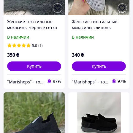
Женские текстильные
Женские текстильные
мокасины черные сетка
мокасины слипоны
Gipanis Украина
сеточка серые Gipanis
В наличии
В наличии
Украина
5.0
(1)
350
₴
340
₴
Купить
Купить
97%
97%
"Marishops" - товары для всей семьи.
"Marishops" - товары для всей семьи.