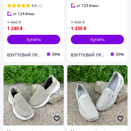
133
5.0
(1)
от
₴
/мес
124
от
₴
/мес
1 460
₴
1 560
₴
1 240
₴
1 330
₴
Купить
Купить
99%
99%
ВЗУТТЄВИЙ ПРОСТІР
ВЗУТТЄВИЙ ПРОСТІР