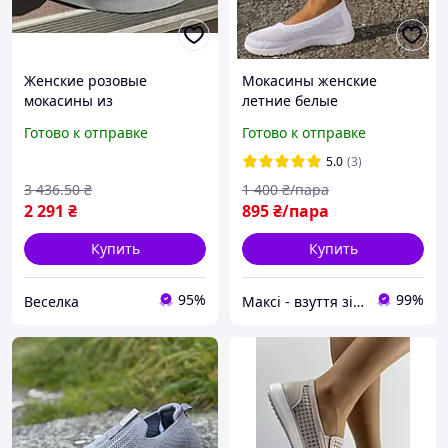
Женские розовые
Мокасины женские
мокасины из
летние белые
натуральной замши для
текстильные Мокасини
Готово к отправке
Готово к отправке
повседневной носки
жіночі літні білі
удобная стильная обувь
текстильні (Код:
5.0
(3)
FLAME
М3552МК)
3 436
.50
₴
1 400
₴/пара
2 291
₴
895
₴/пара
Купить
Купить
95%
99%
Веселка
Максі - взуття зі знижками!