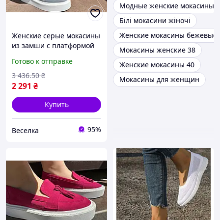
Модные женские мокасины
Білі мокасини жіночі
Женские мокасины бежевые
Женские серые мокасины
из замши с платформой
Мокасины женские 38
4.5 см для повседневного
Готово к отправке
Женские мокасины 40
ношения стильная
удобная обувь FLAME
3 436
.50
₴
Мокасины для женщин
2 291
₴
Купить
95%
Веселка