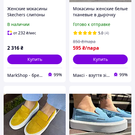
Женские мокасины
Мокасины женские белые
Skechers слипоны
тканевые в дырочку
1159813355 (Серый, 36,5)
Мокасини жіночі білі
В наличии
Готово к отправке
текстильні в дірочку
сліпони (Код: М1676)
232
от
₴
/мес
5.0
(4)
850
₴/пара
2 316
₴
595
₴/пара
Купить
Купить
99%
99%
MarkShop - брендовая одежда, обувь, аксессуары
Максі - взуття зі знижками!