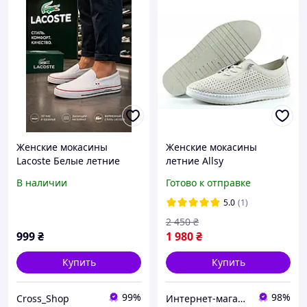
Женские мокасины
Женские мокасины
Lacoste Белые летние
летние Allsy
кеды лёгкие стильные
В наличии
Готово к отправке
кеды игра в кальмара
лакосте
5.0
(1)
2 450
₴
999
₴
1 980
₴
Купить
Купить
99%
98%
Cross_Shop
Интернет-магазин "Streetmoda"