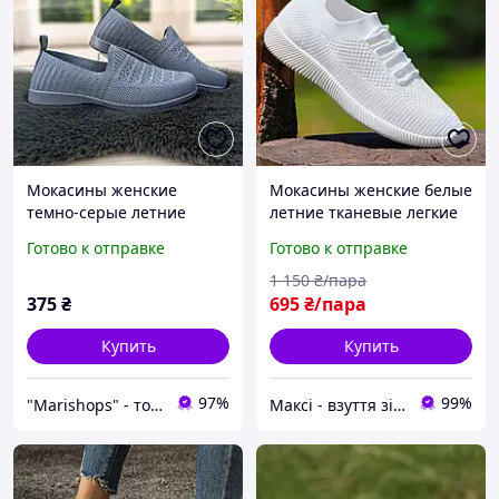
Мокасины женские
Мокасины женские белые
темно-серые летние
летние тканевые легкие
текстильные слипоны
кроссовки Мокасини
Готово к отправке
Готово к отправке
Gipanis 4118
жіночі білі літні кросівки
(Код: М3250)
1 150
₴/пара
375
₴
695
₴/пара
Купить
Купить
97%
99%
"Marishops" - товары для всей семьи.
Максі - взуття зі знижками!