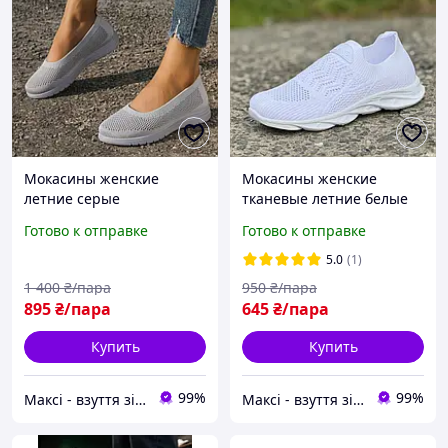
Мокасины женские
Мокасины женские
летние серые
тканевые летние белые
текстильные Мокасини
слипоны Мокасини
Готово к отправке
Готово к отправке
жіночі літні сірі
жіночі тканинні літні білі
текстильні (Код:
сліпони (Код: М3418)
5.0
(1)
М3553МК)
1 400
₴/пара
950
₴/пара
895
₴/пара
645
₴/пара
Купить
Купить
99%
99%
Максі - взуття зі знижками!
Максі - взуття зі знижками!