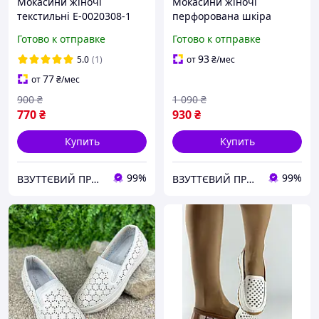
Мокасини жіночі
Мокасини жіночі
текстильні Е-0020308-1
перфорована шкіра
Бежеві
Е-0010129-1 Бежеві
Готово к отправке
Готово к отправке
93
5.0
(1)
от
₴
/мес
77
от
₴
/мес
900
₴
1 090
₴
770
₴
930
₴
Купить
Купить
99%
99%
ВЗУТТЄВИЙ ПРОСТІР
ВЗУТТЄВИЙ ПРОСТІР