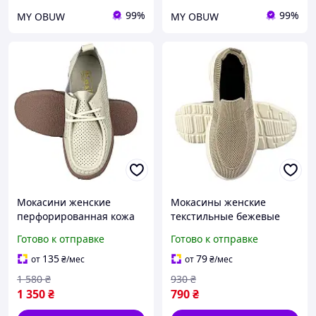
99%
99%
MY OBUW
MY OBUW
Мокасини женские
Мокасины женские
перфорированная кожа
текстильные бежевые
бежевый 7035-1
20308-1
Готово к отправке
Готово к отправке
135
79
от
₴
/мес
от
₴
/мес
1 580
₴
930
₴
1 350
₴
790
₴