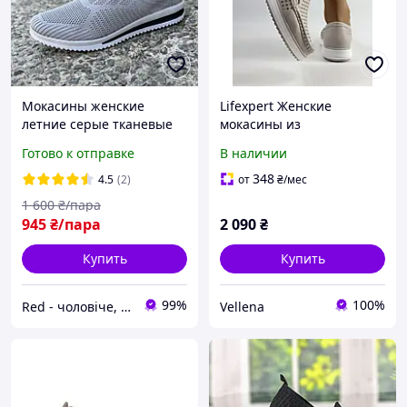
Мокасины женские
Lifexpert Женские
летние серые тканевые
мокасины из
сетка Мокасини жіночі
натуральной кожи.
Готово к отправке
В наличии
літні сірі текстильні сітка
Размер только 36 37 38 39
(Код: Р3379)
40
348
4.5
(2)
от
₴
/мес
1 600
₴/пара
945
₴/пара
2 090
₴
Купить
Купить
99%
100%
Red - чоловіче, жіноче взуття
Vellena