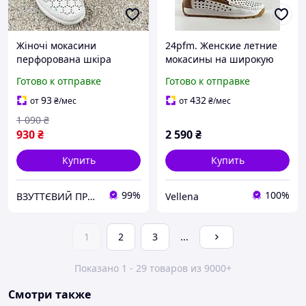
Жіночі мокасини
24pfm. Женские летние
перфорована шкіра
мокасины на широкую
Е-0011038 Бежеві
ногу. Натуральная кожа.
Готово к отправке
Готово к отправке
Размер только 37 38 41
93
432
от
₴
/мес
от
₴
/мес
1 090
₴
930
₴
2 590
₴
Купить
Купить
99%
100%
ВЗУТТЄВИЙ ПРОСТІР
Vellena
1
2
3
...
Показано 1 - 29 товаров из 9000+
Смотри также