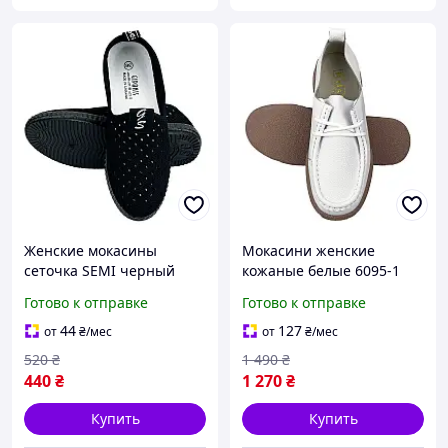
Женские мокасины
Мокасини женские
сеточка SEMI черный
кожаные белые 6095-1
5260-2
Готово к отправке
Готово к отправке
44
127
от
₴
/мес
от
₴
/мес
520
₴
1 490
₴
440
₴
1 270
₴
Купить
Купить