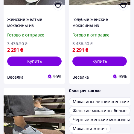
Женские желтые
Голубые женские
мокасины из
мокасины из
натуральной замши для
натуральной замши с
Готово к отправке
Готово к отправке
повседневной носки
комфортной подошвой
удобная стильная обувь
4.5 см для стильных
3 436
.50
₴
3 436
.50
₴
36-40 размеры FLAME
образов FLAME
2 291
₴
2 291
₴
Купить
Купить
95%
95%
Веселка
Веселка
Смотри также
Мокасины летние женские
Женские мокасины белые
Черные женские мокасины
Мокасіни жіночі