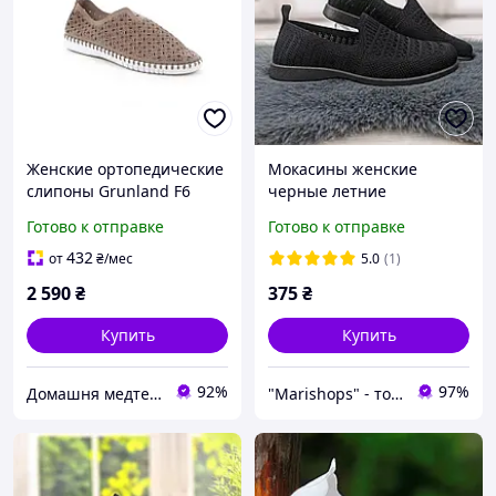
Женские ортопедические
Мокасины женские
слипоны Grunland F6
черные летние
Sayo Taupe SC5555
текстильные слипоны
Готово к отправке
Готово к отправке
(Италия)
Gipanis 4118
432
от
₴
/мес
5.0
(1)
2 590
₴
375
₴
Купить
Купить
92%
97%
Домашня медтехніка та ортопедичні товари
"Marishops" - товары для всей семьи.