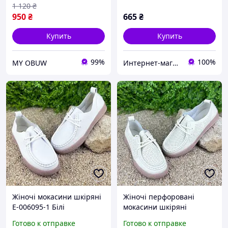
1 120
₴
950
₴
665
₴
Купить
Купить
99%
100%
MY OBUW
Интернет-магазин "Гардеробчик"
Жіночі мокасини шкіряні
Жіночі перфоровані
Е-006095-1 Білі
мокасини шкіряні
Е-007035-1 Бежеві
Готово к отправке
Готово к отправке