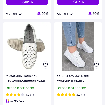
Купить
Купить
99%
99%
MY OBUW
MY OBUW
Мокасины женские
38-24,5 см. Женские
перфорированная кожа
мокасины кеды с
белые 10130
перфорацией белого
Готово к отправке
Готово к отправке
цвета
4.0
(1)
5.0
(1)
95
от
₴
/мес